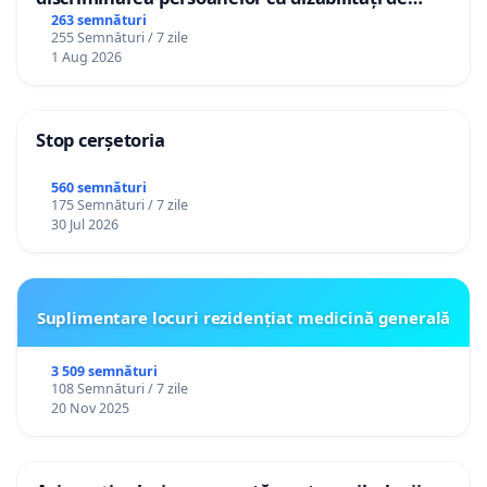
către utilizatorul TikTok „Gorici”
263 semnături
255 Semnături / 7 zile
1 Aug 2026
Stop cerșetoria
560 semnături
175 Semnături / 7 zile
30 Jul 2026
Suplimentare locuri rezidențiat medicină generală
3 509 semnături
108 Semnături / 7 zile
20 Nov 2025