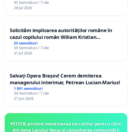
45 Semnături / 7 zile
28 Jul 2026
Solicităm implicarea autorităților române în
cazul copilului român Wiliam Kristian
Gheorghe, aflat în plasament în Danemarca de
55 semnături
39 Semnături / 7 zile
12 ani
31 Jul 2026
Salvați Opera Brașov! Cerem demiterea
managerului interimar, Petrean Lucian-Marius!
1 891 semnături
34 Semnături / 7 zile
27 Jun 2026
PETIȚIE privind menținerea țarcurilor pentru câini
din zona Lacului Noua și consultarea comunității