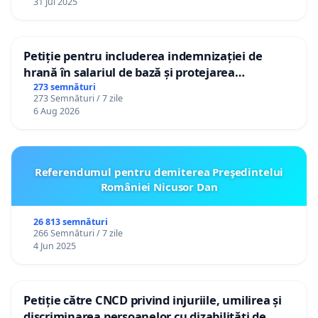
31 Jul 2025
Petiție pentru includerea indemnizației de
hrană în salariul de bază și protejarea
gradațiilor de vechime pentru asistenții
273 semnături
273 Semnături / 7 zile
personali
6 Aug 2026
Referendumul pentru demiterea Preşedintelui
României Nicusor Dan
26 813 semnături
266 Semnături / 7 zile
4 Jun 2025
Petiție către CNCD privind injuriile, umilirea și
discriminarea persoanelor cu dizabilități de