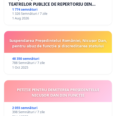
TEATRELOR PUBLICE DE REPERTORIU DIN
ROMÂNIA
1 774 semnături
1 326 Semnături / 7 zile
1 Aug 2026
Suspendarea Președintelui României, Nicușor Dan,
pentru abuz de funcție și discreditarea statului
48 350 semnături
788 Semnături / 7 zile
1 Oct 2025
PETIȚIE PENTRU DEMITEREA PREȘEDINTELUI
NICUȘOR DAN DIN FUNCȚIE
2 055 semnături
398 Semnături / 7 zile