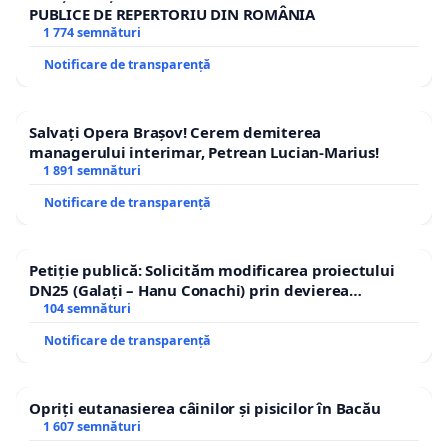
PUBLICE DE REPERTORIU DIN ROMÂNIA
1 774 semnături
Notificare de transparență
Salvați Opera Brașov! Cerem demiterea
managerului interimar, Petrean Lucian-Marius!
1 891 semnături
Notificare de transparență
Petiție publică: Solicităm modificarea proiectului
DN25 (Galați – Hanu Conachi) prin devierea
traseului în afara localităților!
104 semnături
Notificare de transparență
Opriți eutanasierea câinilor și pisicilor în Bacău
1 607 semnături