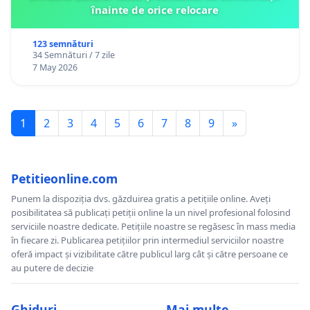
înainte de orice relocare
123 semnături
34 Semnături / 7 zile
7 May 2026
1
2
3
4
5
6
7
8
9
»
Petitieonline.com
Punem la dispoziția dvs. găzduirea gratis a petițiile online. Aveți
posibilitatea să publicați petiții online la un nivel profesional folosind
serviciile noastre dedicate. Petițiile noastre se regăsesc în mass media
în fiecare zi. Publicarea petițiilor prin intermediul serviciilor noastre
oferă impact și vizibilitate către publicul larg cât și către persoane ce
au putere de decizie
Ghiduri
Mai multe