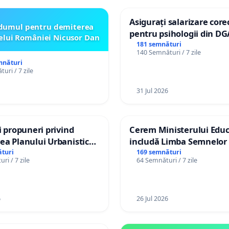
Asigurați salarizare core
dumul pentru demiterea
pentru psihologii din DG
elui României Nicusor Dan
spitale
181 semnături
140 Semnături / 7 zile
mnături
uri / 7 zile
31 Jul 2026
și propuneri privind
Cerem Ministerului Educ
ea Planului Urbanistic
includă Limba Semnelor 
l orașului Ialoveni
alfabetul Braille în școlil
turi
169 semnături
ri / 7 zile
64 Semnături / 7 zile
Republica Moldova!
6
26 Jul 2026