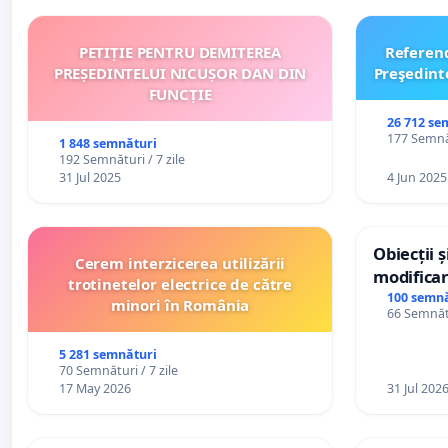
PETIȚIE PENTRU DEMITEREA
Referen
PREȘEDINTELUI NICUȘOR DAN DIN
Preşedint
FUNCȚIE
26 712 se
177 Semnăt
1 848 semnături
192 Semnături / 7 zile
31 Jul 2025
4 Jun 2025
Obiecții 
Cerem interzicerea utilizării
modificar
trotinetelor electrice de către
General a
100 semnă
minori în România
66 Semnătu
5 281 semnături
70 Semnături / 7 zile
17 May 2026
31 Jul 202