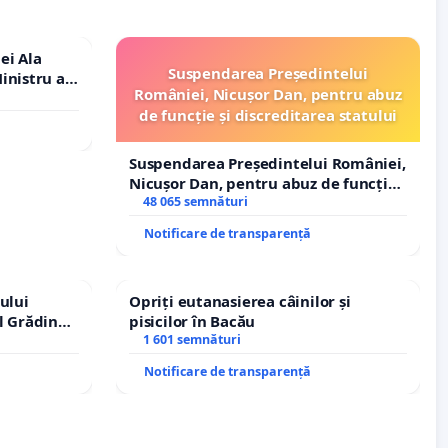
ei Ala
Suspendarea Președintelui
inistru al
României, Nicușor Dan, pentru abuz
de funcție și discreditarea statului
Suspendarea Președintelui României,
Nicușor Dan, pentru abuz de funcție
și discreditarea statului
48 065 semnături
Notificare de transparență
ului
Opriți eutanasierea câinilor și
l Grădina
pisicilor în Bacău
rale!
1 601 semnături
Notificare de transparență