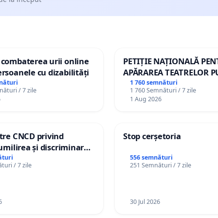
 combaterea urii online
PETIȚIE NAȚIONALĂ PE
ersoanele cu dizabilități
APĂRAREA TEATRELOR P
DE REPERTORIU DIN RO
nături
1 760 semnături
ături / 7 zile
1 760 Semnături / 7 zile
6
1 Aug 2026
ătre CNCD privind
Stop cerșetoria
 umilirea și discriminarea
or cu dizabilități de
turi
556 semnături
uri / 7 zile
251 Semnături / 7 zile
izatorul TikTok „Gorici”
6
30 Jul 2026