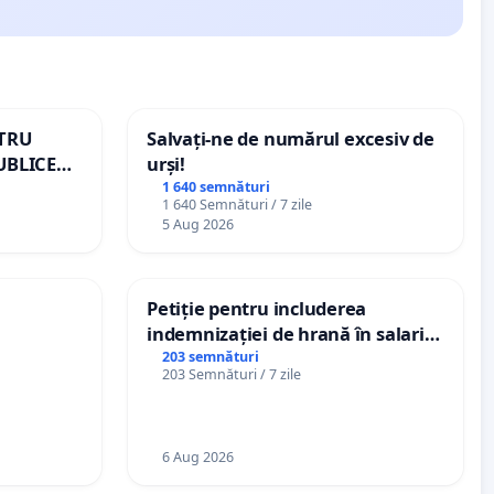
NTRU
Salvați-ne de numărul excesiv de
UBLICE
urși!
MÂNIA
1 640 semnături
1 640 Semnături / 7 zile
5 Aug 2026
Petiție pentru includerea
indemnizației de hrană în salariul
de bază și protejarea gradațiilor
203 semnături
203 Semnături / 7 zile
de vechime pentru asistenții
personali
6 Aug 2026