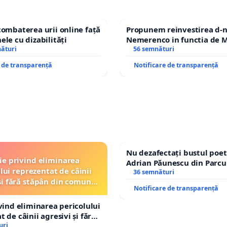
combaterea urii online față
Propunem reinvestirea d-n
ele cu dizabilități
Nemerenco in functia de M
nături
Sanatatii
56 semnături
e de transparență
Notificare de transparență
Nu dezafectați bustul poet
ție privind eliminarea
Adrian Păunescu din Parcu
lui reprezentat de câinii
Icoanei! Stop cenzurii cultu
36 semnături
și fără stăpân din comuna
Notificare de transparență
Tunari
ivind eliminarea pericolului
 de câinii agresivi și fără
n comuna Tunari
uri