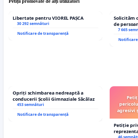
Petiții promovate de alți utilizatori
Libertate pentru VIOREL PAȘCA
Solicităm 
30 292 semnături
de persoan
7 665 sem
Notificare de transparență
Notificar
Opriți schimbarea nedreaptă a
Peti
conducerii Școlii Gimnaziale Săcălaz
pericolu
453 semnături
agresivi 
Notificare de transparență
Petiție pr
reprezentat
stăpân di
46 semnăt