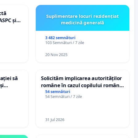
ctă
Suplimentare locuri rezidențiat
ASPC și
medicină generală
3 482 semnături
103 Semnături / 7 zile
20 Nov 2025
ației să
Solicităm implicarea autorităților
și
române în cazul copilului român
e din
Wiliam Kristian Gheorghe, aflat în
54 semnături
54 Semnături / 7 zile
plasament în Danemarca de 12
ani
31 Jul 2026