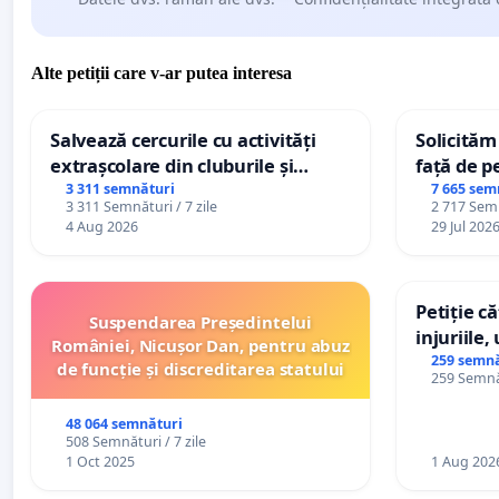
Alte petiții care v-ar putea interesa
Salvează cercurile cu activități
Solicităm
extrașcolare din cluburile și
față de p
palatele copiilor
3 311 semnături
7 665 sem
3 311 Semnături / 7 zile
2 717 Semn
4 Aug 2026
29 Jul 202
Petiție c
Suspendarea Președintelui
injuriile,
României, Nicușor Dan, pentru abuz
persoanel
259 semnă
de funcție și discreditarea statului
259 Semnăt
către util
48 064 semnături
508 Semnături / 7 zile
1 Oct 2025
1 Aug 202