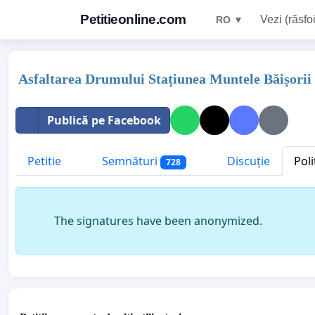
Petitieonline.com
Vezi (răsfoi
RO ▼
Asfaltarea Drumului Stațiunea Muntele Băișorii 
Publică pe Facebook
Petitie
Semnături
Discuție
Poli
728
The signatures have been anonymized.