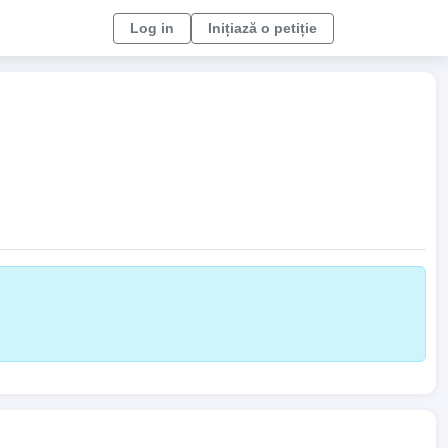
Log in
Inițiază o petiție