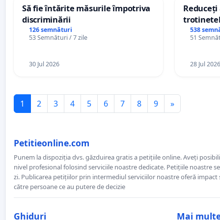
Să fie întărite măsurile împotriva
Reduceți 
discriminării
trotinetel
126 semnături
538 semnă
53 Semnături / 7 zile
51 Semnătu
30 Jul 2026
28 Jul 202
1
2
3
4
5
6
7
8
9
»
Petitieonline.com
Punem la dispoziția dvs. găzduirea gratis a petițiile online. Aveți posibili
nivel profesional folosind serviciile noastre dedicate. Petițiile noastre 
zi. Publicarea petițiilor prin intermediul serviciilor noastre oferă impact și
către persoane ce au putere de decizie
Ghiduri
Mai mult