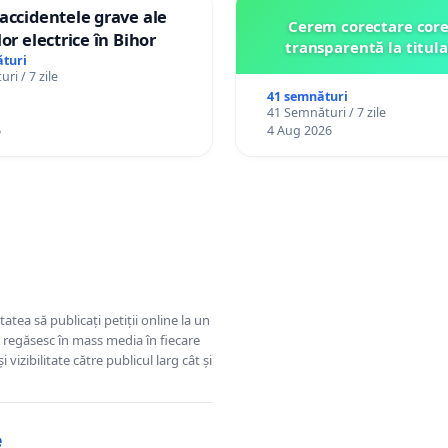
accidentele grave ale
Cerem corectare core
or electrice în Bihor
transparentă la titula
turi
ri / 7 zile
41 semnături
41 Semnături / 7 zile
6
4 Aug 2026
tatea să publicați petiții online la un
se regăsesc în mass media în fiecare
 vizibilitate către publicul larg cât și
e