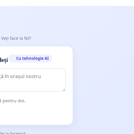
 Veți face la fel?
Cu tehnologie AI
deți
dă pentru dvs.
de la început