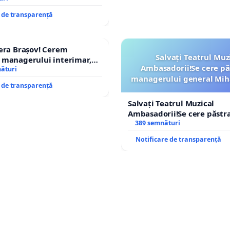
e de transparență
era Brașov! Cerem
Salvați Teatrul Muz
 managerului interimar,
Ambasadorii!Se cere pă
cian-Marius!
nături
managerului general Mih
e de transparență
ROGOJAN
Salvați Teatrul Muzical
Ambasadorii!Se cere păstr
managerului general Miha
389 semnături
ROGOJAN
Notificare de transparență