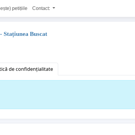
ește) petițiile
Contact:
- Stațiunea Buscat
tică de confidențialitate