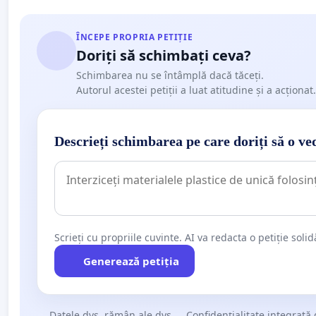
ÎNCEPE PROPRIA PETIȚIE
Doriți să schimbați ceva?
Schimbarea nu se întâmplă dacă tăceți.
Autorul acestei petiții a luat atitudine și a acționat.
Descrieți schimbarea pe care doriți să o ve
Scrieți cu propriile cuvinte. AI va redacta o petiție soli
Generează petiția
Datele dvs. rămân ale dvs.
Confidențialitate integrată 