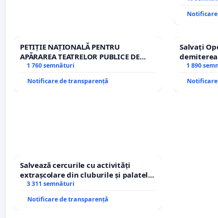
Notificar
PETIȚIE NAȚIONALĂ PENTRU
Salvați Op
APĂRAREA TEATRELOR PUBLICE DE
demiterea
REPERTORIU DIN ROMÂNIA
1 760 semnături
Petrean Lu
1 890 sem
Notificare de transparență
Notificar
Salvează cercurile cu activități
extrașcolare din cluburile și palatele
copiilor
3 311 semnături
Notificare de transparență