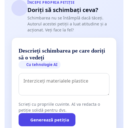
ÎNCEPE PROPRIA PETIȚIE
Doriți să schimbați ceva?
Schimbarea nu se întâmplă dacă tăceți.
Autorul acestei petiții a luat atitudine și a
acționat. Veți face la fel?
Descrieți schimbarea pe care doriți
să o vedeți
Cu tehnologie AI
Scrieți cu propriile cuvinte. AI va redacta o
petiție solidă pentru dvs.
Generează petiția