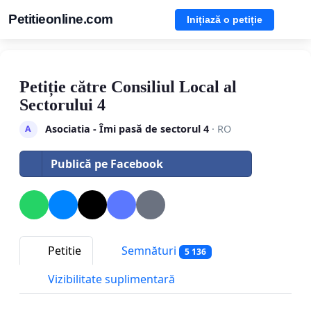
Petitieonline.com
Inițiază o petiție
Petiție către Consiliul Local al
Sectorului 4
Asociatia - Îmi pasă de sectorul 4
· RO
A
Publică pe Facebook
Petitie
Semnături
5 136
Vizibilitate suplimentară