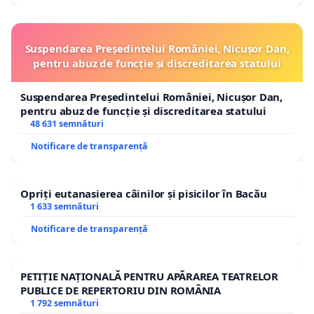
participarea activă a cetăţenilor, pentru
identificarea celor mai bune soluţii de
finanţare a proiectelor urbane.
Suspendarea Președintelui României, Nicușor Dan,
Publicarea unui raport detaliat care să
pentru abuz de funcție și discreditarea statului
justifice necesitatea fondurilor
suplimentare, precum şi modul în care
Suspendarea Președintelui României, Nicușor Dan,
pentru abuz de funcție și discreditarea statului
acestea vor fi utilizate.
48 631 semnături
Vă solicităm să aveți în vedere că este
dreptul
Notificare de transparență
nostru
, ca cetăţeni plătitori de taxe,
să fim
implicaţi în mod direct şi real în deciziile care ne
Opriți eutanasierea câinilor și pisicilor în Bacău
afectează viaţa
!
1 633 semnături
Notificare de transparență
Vă mulţumim şi sperăm că veţi da curs solicitărilor
noastre în cel mai scurt timp posibil.
PETIȚIE NAȚIONALĂ PENTRU APĂRAREA TEATRELOR
Cu stimă, cetățenii Sectorului 4!
PUBLICE DE REPERTORIU DIN ROMÂNIA
1 792 semnături