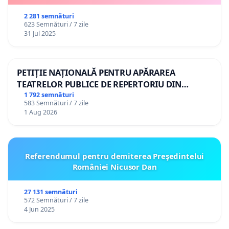
2 281 semnături
623 Semnături / 7 zile
31 Jul 2025
PETIȚIE NAȚIONALĂ PENTRU APĂRAREA
TEATRELOR PUBLICE DE REPERTORIU DIN
ROMÂNIA
1 792 semnături
583 Semnături / 7 zile
1 Aug 2026
Referendumul pentru demiterea Preşedintelui
României Nicusor Dan
27 131 semnături
572 Semnături / 7 zile
4 Jun 2025