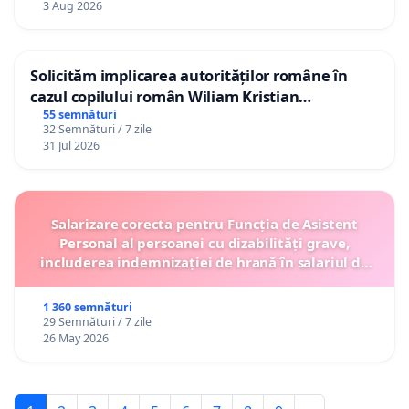
3 Aug 2026
Solicităm implicarea autorităților române în
cazul copilului român Wiliam Kristian
Gheorghe, aflat în plasament în Danemarca de
55 semnături
32 Semnături / 7 zile
12 ani
31 Jul 2026
Salarizare corecta pentru Funcția de Asistent
Personal al persoanei cu dizabilități grave,
includerea indemnizației de hrană în salariul de
bază lunar și protejarea gradațiilor de vechime
1 360 semnături
29 Semnături / 7 zile
26 May 2026