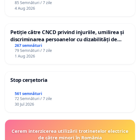
85 Semnături / 7 zile
4 Aug 2026
Petiție către CNCD privind injuriile, umilirea și
discriminarea persoanelor cu dizabilități de
către utilizatorul TikTok „Gorici”
267 semnături
79 Semnături / 7 zile
1 Aug 2026
Stop cerșetoria
561 semnături
72 Semnături / 7 zile
30 Jul 2026
Cerem interzicerea utilizării trotinetelor electrice
de către minori în România