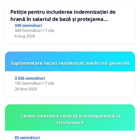
Petiție pentru includerea indemnizației de
hrană în salariul de bază și protejarea
gradațiilor de vechime pentru asistenții
349 semnături
349 Semnături / 7 zile
personali
6 Aug 2026
Suplimentare locuri rezidențiat medicină generală
3 526 semnături
105 Semnături / 7 zile
20 Nov 2025
Cerem corectare corectă și transparentă la
titularizare
85 semnături