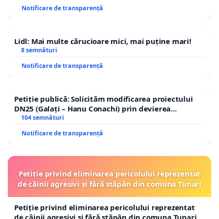
Notificare de transparență
Lidl: Mai multe cărucioare mici, mai puține mari!
8 semnături
Notificare de transparență
Petiție publică: Solicităm modificarea proiectului
DN25 (Galați – Hanu Conachi) prin devierea
traseului în afara localităților!
104 semnături
Notificare de transparență
Petiție privind eliminarea pericolului reprezentat
de câinii agresivi și fără stăpân din comuna Tunari
Petiție privind eliminarea pericolului reprezentat
de câinii agresivi și fără stăpân din comuna Tunari