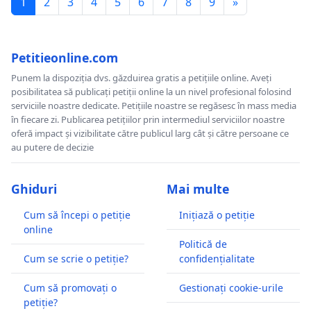
1
2
3
4
5
6
7
8
9
»
Petitieonline.com
Punem la dispoziția dvs. găzduirea gratis a petițiile online. Aveți
posibilitatea să publicați petiții online la un nivel profesional folosind
serviciile noastre dedicate. Petițiile noastre se regăsesc în mass media
în fiecare zi. Publicarea petițiilor prin intermediul serviciilor noastre
oferă impact și vizibilitate către publicul larg cât și către persoane ce
au putere de decizie
Ghiduri
Mai multe
Cum să începi o petiție
Inițiază o petiție
online
Politică de
Cum se scrie o petiție?
confidențialitate
Cum să promovați o
Gestionați cookie-urile
petiție?