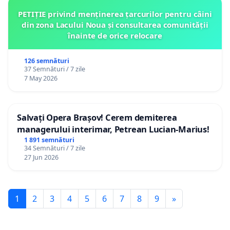
PETIȚIE privind menținerea țarcurilor pentru câini
din zona Lacului Noua și consultarea comunității
înainte de orice relocare
126 semnături
37 Semnături / 7 zile
7 May 2026
Salvați Opera Brașov! Cerem demiterea
managerului interimar, Petrean Lucian-Marius!
1 891 semnături
34 Semnături / 7 zile
27 Jun 2026
1
2
3
4
5
6
7
8
9
»