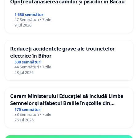
Opriți eutanasierea câinilor și pisicilor în Bacău
1 630 semnături
47 Semnături / 7 zile
9 Jul 2026
Reduceți accidentele grave ale trotinetelor
electrice în Bihor
538 semnături
44 Semnături / 7 zile
28 Jul 2026
Cerem Ministerului Educației să includă Limba
Semnelor și alfabetul Braille în școlile din
Republica Moldova!
175 semnături
38 Semnături / 7 zile
26 Jul 2026