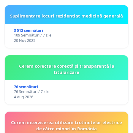
https://covasnamedia.ro/actualitate/cnmv-reactii-
la-scrisoarea-corpului-profesoral
Suplimentare locuri rezidențiat medicină generală
https://weradio.ro/finalizarea-lucrarilor-la-
3 512 semnături
internatul-cnmv-la-mana-instantelor-de-judecata/
109 Semnături / 7 zile
20 Nov 2025
Va mulțumim!
Cerem corectare corectă și transparentă la
titularizare
76 semnături
76 Semnături / 7 zile
4 Aug 2026
Cerem interzicerea utilizării trotinetelor electrice
de către minori în România