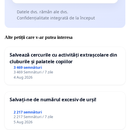
democrației – petiția.
Datele dvs. rămân ale dvs.
Confidențialitate integrată de la început
Având în vedere cele expuse mai sus, formulăm
următoarele solicitări către Primăria Municipiului
Alte petiții care v-ar putea interesa
Sfântu Gheorghe și Consiliul Local al Municipiului
Sfântu Gheorghe, în calitate de finanțator și
Salvează cercurile cu activități extrașcolare din
ordonator de credite:
cluburile și palatele copiilor
1) identificarea cu celeritate a unor soluții practice
3 469 semnături
3 469 Semnături / 7 zile
și fiabile în vederea reluării de urgență și
4 Aug 2026
recepționării lucrărilor la clădirea Internatului și a
sălii de festivități din cadrul CNMV, care sunt deja
finalizate în proporție de circa 90%;
Salvați-ne de numărul excesiv de urși!
2) în cazul în care părțile implicate în cele două
2 217 semnături
proiecte de reabilitare - Primăria Municipiului
2 217 Semnături / 7 zile
Sfântu Gheorghe și firma care a executat lucrările,
5 Aug 2026