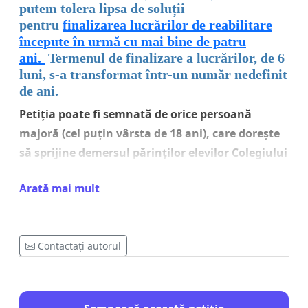
putem tolera lipsa de soluții
pentru
finalizarea lucrărilor de reabilitare
începute în urmă cu mai bine de patru
ani.
Termenul de finalizare a lucrărilor, de 6
luni, s-a transformat într-un număr nedefinit
de ani.
Petiția poate fi semnată de orice persoană
majoră (cel puțin vârsta de 18 ani), care dorește
să sprijine demersul părinților elevilor Colegiului
Național Mihai Viteazul din Municipiul Sfântu
Arată mai mult
Gheorghe, jud. Covasna.
Contactați autorul
TEXTUL PETIȚIEI