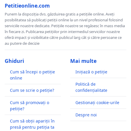
Petitieonline.com
Punem la dispoziția dvs. găzduirea gratis a petițiile online. Aveți
posibilitatea să publicați petiții online la un nivel profesional folosind
serviciile noastre dedicate. Petițiile noastre se regăsesc în mass media
în fiecare zi. Publicarea petițiilor prin intermediul serviciilor noastre
oferă impact și vizibilitate către publicul larg cât și către persoane ce
au putere de decizie
Ghiduri
Mai multe
Cum să începi o petiție
Inițiază o petiție
online
Politică de
Cum se scrie o petiție?
confidențialitate
Cum să promovați o
Gestionați cookie-urile
petiție?
Despre noi
Cum să obții apariții în
presă pentru petiția ta