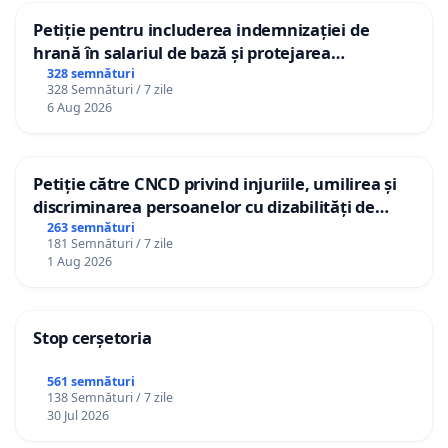
Petiție pentru includerea indemnizației de
hrană în salariul de bază și protejarea
Semnatari:
gradațiilor de vechime pentru asistenții
328 semnături
328 Semnături / 7 zile
Conform ANEXEI 2 la Petiția pentru finalizarea
personali
6 Aug 2026
lucrărilor de reabilitare a clădirilor Internatului și
Sălii de festivități din cadrul Colegiului Național
Mihai Viteazul Sfântu Gheorghe
Petiție către CNCD privind injuriile, umilirea și
discriminarea persoanelor cu dizabilități de
către utilizatorul TikTok „Gorici”
263 semnături
181 Semnături / 7 zile
1 Aug 2026
Articole mass media locală:
Stop cerșetoria
https://covasnamedia.ro/actualitate/lucrarile-de-la-
cnmv-cum-sa-frangi-aripile-unui-colegiu-
561 semnături
138 Semnături / 7 zile
national#google_vignette
30 Jul 2026