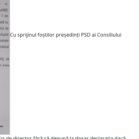
Cu sprijinul foștilor președinți PSD ai Consiliului
ia de director fără să depună la dosar declarația dacă