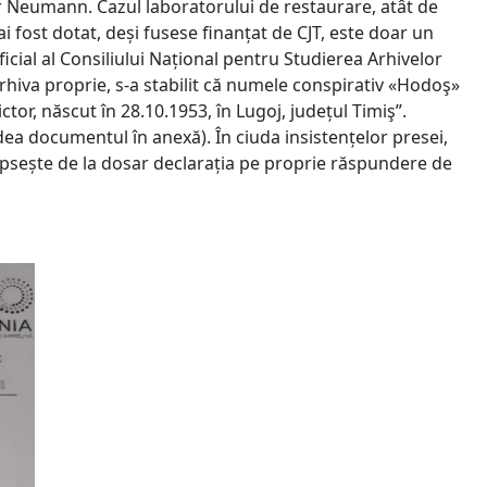
or Neumann. Cazul laboratorului de restaurare, atât de
 fost dotat, deși fusese finanțat de CJT, este doar un
ial al Consiliului Național pentru Studierea Arhivelor
hiva proprie, s-a stabilit că numele conspirativ «Hodoş»
tor, născut în 28.10.1953, în Lugoj, județul Timiş”.
dea documentul în anexă). În ciuda insistențelor presei,
 lipsește de la dosar declarația pe proprie răspundere de