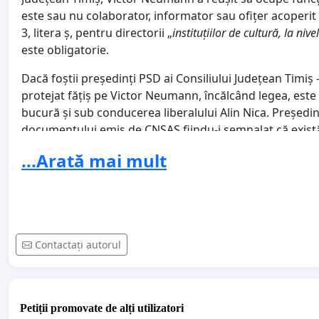
este sau nu colaborator, informator sau ofițer acoperit 
3, litera ș, pentru directorii „
instituțiilor de cultură, la niv
este obligatorie.
Dacă foștii președinți PSD ai Consiliului Județean Timiș 
protejat fățiș pe Victor Neumann, încălcând legea, este
bucură și sub conducerea liberalului Alin Nica. Președin
documentului emis de CNSAS fiindu-i semnalat că există 
Neumann: 1. faptul că individul a fost turnător și 2. fap
...Arată mai mult
privind relația cu Securitatea. În tot acest răstimp, Al
Solicităm urgent ca Alin Nica să rezolve aceste chestiuni
că, la peste trei decenii de la revoluție, chiar în orașu
abuzuri administrative și complicități sunt încă posibil
Contactați autorul
și asupra întregii clase politice democratice.
Îl îndemnăm pe Alin Nica să ia drept exemplu decizia vic
Cristian Moș, care a retras în 24 de ore din Consiliul șt
Petiții promovate de alți utilizatori