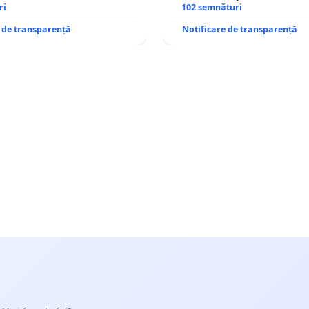
ri
– Hanu Conachi) prin devi
102 semnături
traseului în afara localități
e de transparență
Notificare de transparență