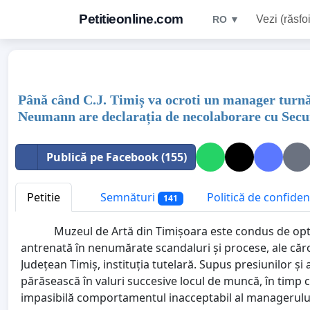
Petitieonline.com
Vezi (răsfoi
RO ▼
Până când C.J. Timiș va ocroti un manager turnă
Neumann are declarația de necolaborare cu Secu
Publică pe Facebook (155)
Petitie
Semnături
Politică de confidenț
141
Muzeul de Artă din Timișoara este condus de opt ani
antrenată în nenumărate scandaluri și procese, ale căror
Județean Timiș, instituția tutelară. Supus presiunilor și 
părăsească în valuri succesive locul de muncă, în timp 
impasibilă comportamentul inacceptabil al managerului