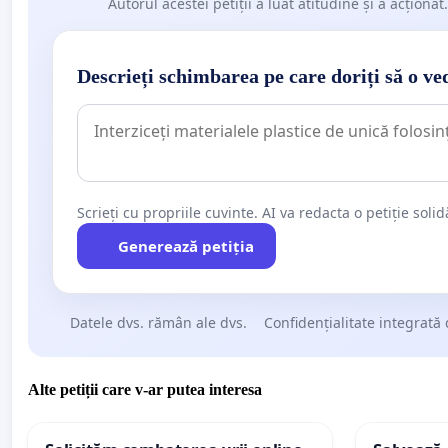
Autorul acestei petiții a luat atitudine și a acționat.
Descrieți schimbarea pe care doriți să o ve
Scrieți cu propriile cuvinte. AI va redacta o petiție soli
Generează petiția
Datele dvs. rămân ale dvs.
Confidențialitate integrată 
Alte petiții care v-ar putea interesa