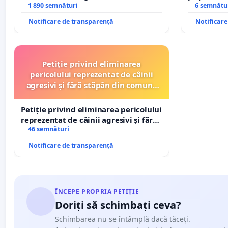
Petrean Lucian-Marius!
1 890 semnături
6 semnătu
Notificare de transparență
Notificar
Petiție privind eliminarea
pericolului reprezentat de câinii
agresivi și fără stăpân din comuna
Tunari
Petiție privind eliminarea pericolului
reprezentat de câinii agresivi și fără
stăpân din comuna Tunari
46 semnături
Notificare de transparență
ÎNCEPE PROPRIA PETIȚIE
Doriți să schimbați ceva?
Schimbarea nu se întâmplă dacă tăceți.