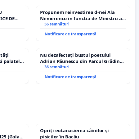
U
Propunem reinvestirea d-nei Ala
ICE DE
Nemerenco in functia de Ministru al
A
Sanatatii
56 semnături
Notificare de transparență
tăți
Nu dezafectați bustul poetului
și palatele
Adrian Păunescu din Parcul Grădina
Icoanei! Stop cenzurii culturale!
36 semnături
Notificare de transparență
Opriți eutanasierea câinilor și
25 (Galați
pisicilor în Bacău