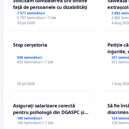
Solicităm combaterea urii online
Salvează c
față de persoanele cu dizabilități
extrașcol
palatele c
7 571 semnături
2 882 sem
5 797 Semnături / 7 zile
2 882 Semn
29 Jul 2026
4 Aug 202
Stop cerșetoria
Petiție c
injuriile,
persoanel
549 semnături
251 semnă
453 Semnături / 7 zile
251 Semnăt
către util
30 Jul 2026
1 Aug 202
Asigurați salarizare corectă
Să fie în
pentru psihologii din DGASPC și
discrimin
spitale
180 semnături
124 semnă
180 Semnături / 7 zile
120 Semnăt