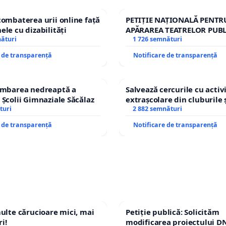
eumann se încheie în aceste săptămâni. Turnătorul
at de director la Muzeul de Artă. Nici comisia de
combaterea urii online față
PETIȚIE NAȚIONALĂ PENTR
e că nu au luat act de situația lui Victor Neumann, de
ele cu dizabilități
APĂRAREA TEATRELOR PUBL
e le revin prin lege în chestiunea colaborării cu
nături
REPERTORIU DIN ROMÂNI
1 726 semnături
e de transparență
Notificare de transparență
himbarea nedreaptă a
Salvează cercurile cu activi
 Școlii Gimnaziale Săcălaz
extrașcolare din cluburile 
turi
copiilor
2 882 semnături
iu Baba
e de transparență
Notificare de transparență
multe cărucioare mici, mai
Petiție publică: Solicităm
i!
modificarea proiectului DN