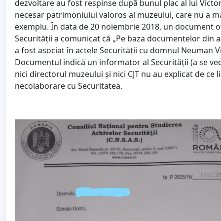
dezvoltare au fost respinse după bunul plac al lui Vict
necesar patrimoniului valoros al muzeului, care nu a mai
exemplu. În data de 20 noiembrie 2018, un document ofic
Securității a comunicat că „Pe baza documentelor din ar
a fost asociat în actele Securității cu domnul Neuman Vic
Documentul indică un informator al Securității (a se ve
nici directorul muzeului și nici CJT nu au explicat de ce
necolaborare cu Securitatea.