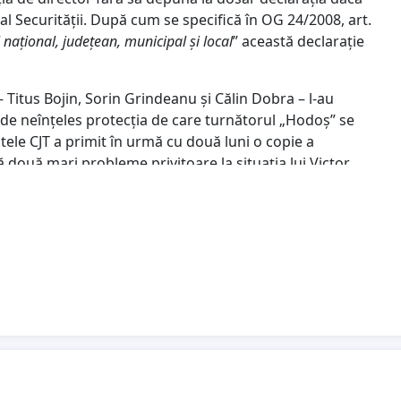
al Securității. După cum se specifică în OG 24/2008, art.
el național, județean, municipal și local
” această declarație
– Titus Bojin, Sorin Grindeanu și Călin Dobra – l-au
 de neînțeles protecția de care turnătorul „Hodoș” se
tele CJT a primit în urmă cu două luni o copie a
două mari probleme privitoare la situația lui Victor
tul că dosarul lui de angajare nu conține declarația
in Nica nu a luat nici o măsură de intrare în legalitate.
 care sunt de ordin, deopotrivă, legal și moral. Faptul
l care s-a ridicat împotriva regimului comunist, asemenea
e aruncă o lumină greu de calificat nu doar asupra PNL ci
epreședintelui (USR) al Consiliului Județean Timiș,
iințific al Muzeului Satului Timișoara o persoană acuzată