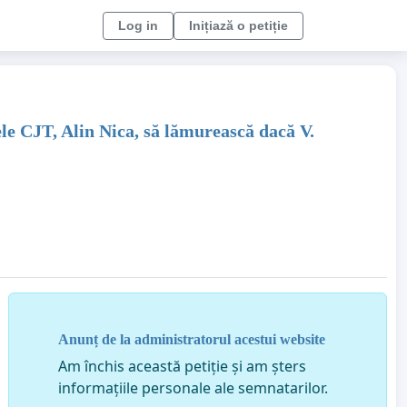
Log in
Inițiază o petiție
e CJT, Alin Nica, să lămurească dacă V.
Anunț de la administratorul acestui website
Am închis această petiție și am șters
informațiile personale ale semnatarilor.