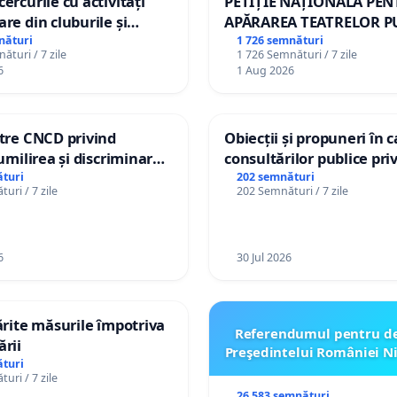
ercurile cu activități
PETIȚIE NAȚIONALĂ PE
are din cluburile și
APĂRAREA TEATRELOR P
opiilor
DE REPERTORIU DIN RO
nături
1 726 semnături
ături / 7 zile
1 726 Semnături / 7 zile
6
1 Aug 2026
ătre CNCD privind
Obiecții și propuneri în 
 umilirea și discriminarea
consultărilor publice pri
or cu dizabilități de
Plan Urbanistic General 
turi
202 semnături
uri / 7 zile
202 Semnături / 7 zile
izatorul TikTok „Gorici”
Ialoveni
6
30 Jul 2026
tărite măsurile împotriva
Referendumul pentru d
ării
Preşedintelui României N
turi
uri / 7 zile
26 583 semnături