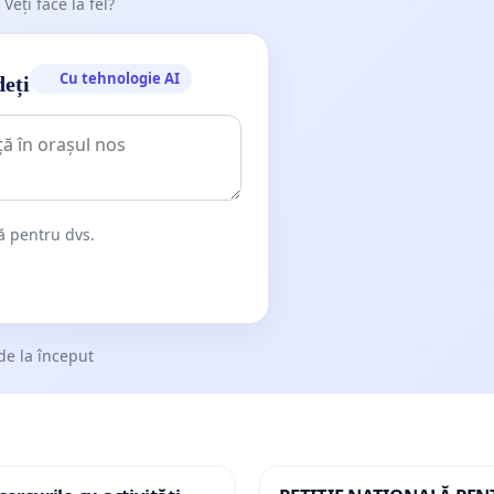
 Veți face la fel?
Cu tehnologie AI
deți
dă pentru dvs.
de la început