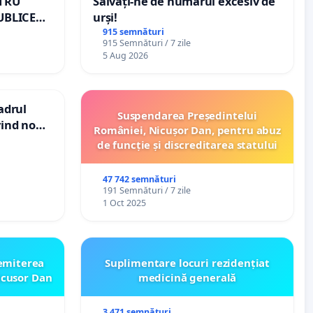
NTRU
Salvați-ne de numărul excesiv de
UBLICE
urși!
MÂNIA
915 semnături
915 Semnături / 7 zile
5 Aug 2026
cadrul
Suspendarea Președintelui
vind noul
României, Nicușor Dan, pentru abuz
(PUG)
de funcție și discreditarea statului
47 742 semnături
191 Semnături / 7 zile
1 Oct 2025
emiterea
Suplimentare locuri rezidențiat
icusor Dan
medicină generală
3 471 semnături