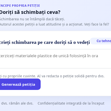
a Diabeticilor Gheorghieni
ÎNCEPE PROPRIA PETIȚIE
Doriți să schimbați ceva?
 Tinerilor si Copiilor cu Diabet Zaharat din judetul Hargita
Schimbarea nu se întâmplă dacă tăceți.
Autorul acestei petiții a luat atitudine și a acționat. Veți face la fel?
rnici ca boala Parkinson
a Dezvoltare si Psihoterapie prin Actiune
Cu tehno
rieți schimbarea pe care doriți să o vedeți
 Internațională Excelsior
a Romana de Oncologie "Sfanta Ana"
ia LMCRO
ți cu propriile cuvinte. AI va redacta o petiție solidă pentru dvs.
a Pacienților cu Boala Fabry din România
Generează petiția
 Național al Dizabilității din România
ia Neuro Move CMT
 dvs. rămân ale dvs.
Confidențialitate integrată de la început