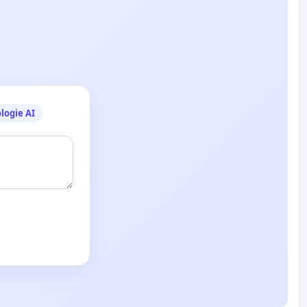
logie AI