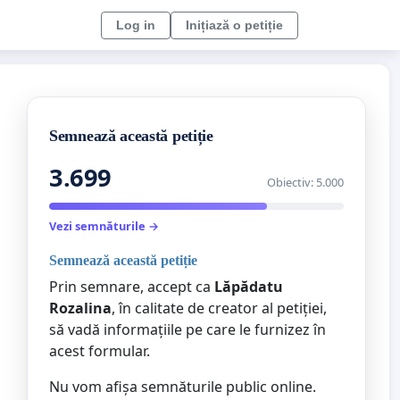
Log in
Inițiază o petiție
Semnează această petiție
3.699
Obiectiv: 5.000
Vezi semnăturile →
Semnează această petiție
Prin semnare, accept ca
Lăpădatu
Rozalina
, în calitate de creator al petiției,
să vadă informațiile pe care le furnizez în
acest formular.
Nu vom afișa semnăturile public online.