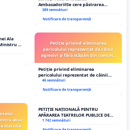
Ambasadorii!Se cere păstrarea
managerului general Mihai-Ciprian
389 semnături
ROGOJAN
Notificare de transparență
nei Ala
Petiție privind eliminarea
inistru al
pericolului reprezentat de câinii
agresivi și fără stăpân din comuna
Tunari
Petiție privind eliminarea
pericolului reprezentat de câinii
agresivi și fără stăpân din comuna
46 semnături
Tunari
Notificare de transparență
PETIȚIE NAȚIONALĂ PENTRU
ntelui
APĂRAREA TEATRELOR PUBLICE DE
entru abuz
REPERTORIU DIN ROMÂNIA
1 742 semnături
ea statului
Notificare de transparență