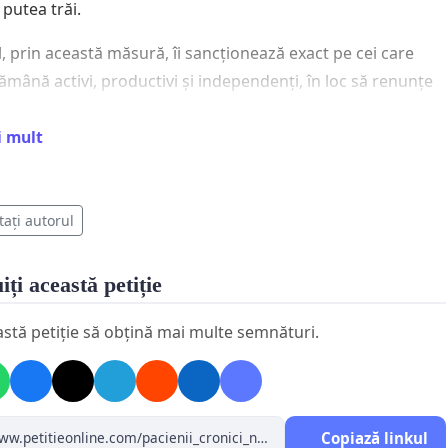
 putea trăi.
l, prin această măsură, îi sancționează exact pe cei care
rămână activi, productivi și independenți, în loc să renunțe
 și să devină dependenți de sistemul de asistență socială.
i mult
olitică:
ează bolnavii cronici pentru că se tratează.
tați autorul
ajează integrarea profesională a persoanelor cu afecțiuni
iți această petiție
:
astă petiție să obțină mai multe semnături.
area de la neplata primei zile a concediilor medicale
pentru tratamente recurente, spitalizări de zi și boli
Copiază linkul