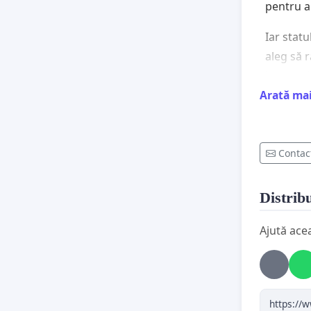
pentru a
Iar statu
aleg să 
la muncă
Arată ma
Această p
• Penaliz
Contac
• Descur
grave.
Distribu
Solicităm
Ajută ace
• Except
acordate 
cronice.