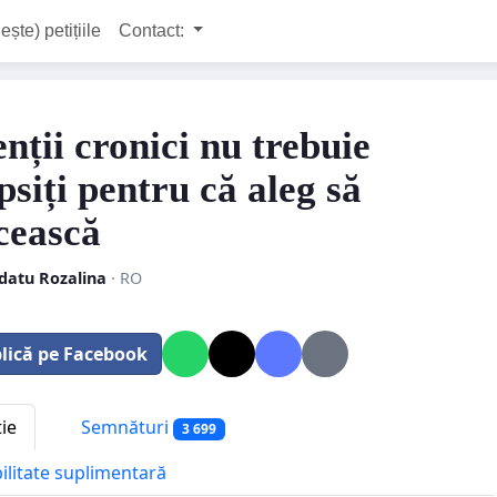
ește) petițiile
Contact:
nții cronici nu trebuie
psiți pentru că aleg să
ească
datu Rozalina
· RO
lică pe Facebook
tie
Semnături
3 699
bilitate suplimentară