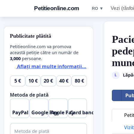
Petitieonline.com
Vezi (răsfoi
RO ▼
Publicitate plătită
Pacie
Petitieonline.com va promova
pede
această petiție către un număr de
3,000
persoane.
munc
Aflați mai multe informații...
Lăpă
L
5 €
10 €
20 €
40 €
80 €
Metoda de plată
Pub
PayPal
Google Pay
Apple Pay
Card bancar
Peti
Vizi
Metoda de plată