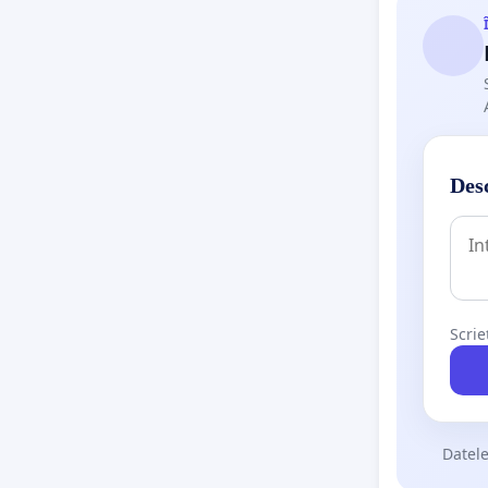
Asociați
Asociatia
Mai pute
Asociati
Desc
Academia
Asociati
Asociat
Scrie
Asociați
Consiliul
Asociat
Datele