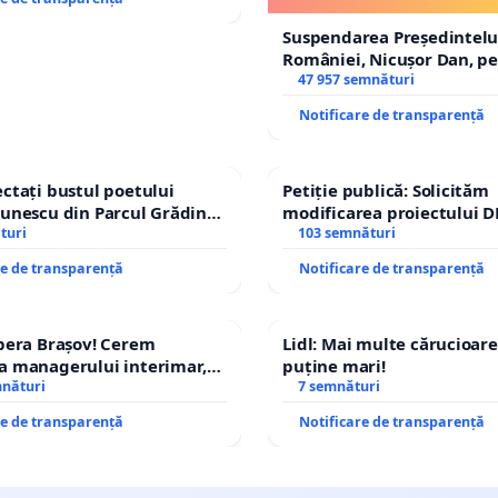
a Bolnavilor de Cancer si Hepatita Giurgiu
Suspendarea Președintelu
României, Nicușor Dan, p
 Speranța Diabeticilor
de funcție și discreditarea
47 957 semnături
a Prader Willi din Romania si Asociatia Romana de Cancere
Notificare de transparență
ctați bustul poetului
Petiție publică: Solicităm
a Nationala a Hemofilicilor din Romania
unescu din Parcul Grădina
modificarea proiectului D
top cenzurii culturale!
turi
– Hanu Conachi) prin devi
103 semnături
a Diabeteam
traseului în afara localităț
re de transparență
Notificare de transparență
a Luna Albastra Diabet
anagement T1D
pera Brașov! Cerem
Lidl: Mai multe cărucioare
a managerului interimar,
puține mari!
ucian-Marius!
mnături
7 semnături
a pentru promovarea drepturilor pacienților cu diabet tip
jire fără bariere
re de transparență
Notificare de transparență
a Sweet Land