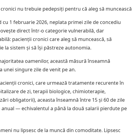
i cronici nu trebuie pedepsiți pentru că aleg să muncească
 cu 1 februarie 2026, neplata primei zile de concediu
ovește direct într-o categorie vulnerabilă, dar
bilă: pacienții cronici care aleg să muncească, să
ie la sistem și să își păstreze autonomia.
ajoritatea oamenilor, această măsură înseamnă
a unei singure zile de venit pe an.
acienții cronici, care urmează tratamente recurente în
pitalizare de zi, terapii biologice, chimioterapie,
ări obligatorii), aceasta înseamnă între 15 și 60 de zile
e anual — echivalentul a până la două salarii pierdute pe
ameni nu lipsesc de la muncă din comoditate. Lipsesc