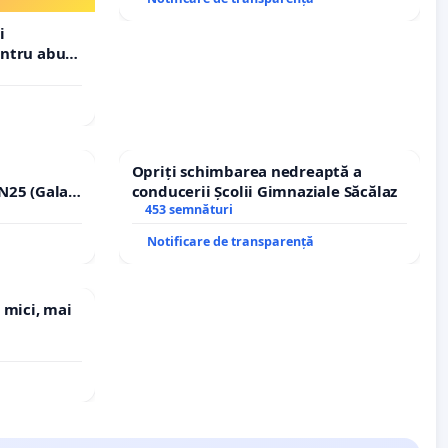
i
entru abuz
 statului
Opriți schimbarea nedreaptă a
N25 (Galați
conducerii Școlii Gimnaziale Săcălaz
erea
453 semnături
ilor!
Notificare de transparență
 mici, mai