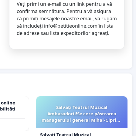
Veți primi un e-mail cu un link pentru a vă
confirma semnătura. Pentru a vă asigura
că primiți mesajele noastre email, vă rugăm
să includeți
info@petitieonline.com
în lista
de adrese sau lista expeditorilor agreați.
 online
Salvați Teatrul Muzical
bilități
Ambasadorii!Se cere păstrarea
managerului general Mihai-Ciprian
ROGOJAN
Salvați Teatrul Muzical