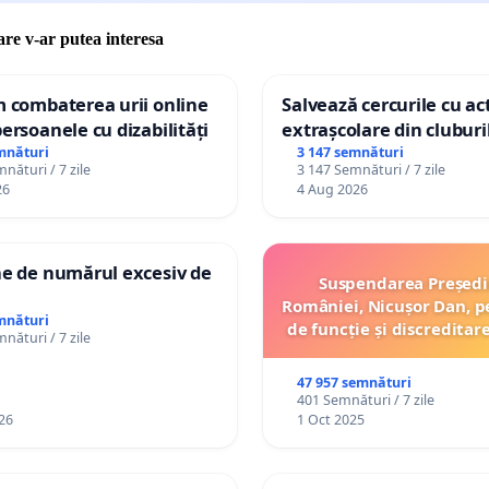
a Română de Osteogenză Imperfectă "Oameni fragili
care v-ar putea interesa
a Prader Willi din Romania
m combaterea urii online
Salvează cercurile cu act
a Romana de Cancere Rare
persoanele cu dizabilități
extrașcolare din cluburil
palatele copiilor
mnături
3 147 semnături
nături / 7 zile
3 147 Semnături / 7 zile
26
4 Aug 2026
ne de numărul excesiv de
Suspendarea Președi
României, Nicușor Dan, p
mnături
de funcție și discreditar
nături / 7 zile
47 957 semnături
401 Semnături / 7 zile
26
1 Oct 2025