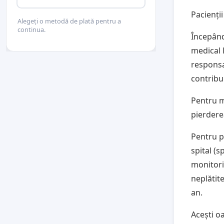
Pacienți
Alegeți o metodă de plată pentru a
continua.
Începând
medical l
responsa
contribu
Pentru m
pierdere
Pentru p
spital (s
monitoriz
neplătit
an.
Acești o