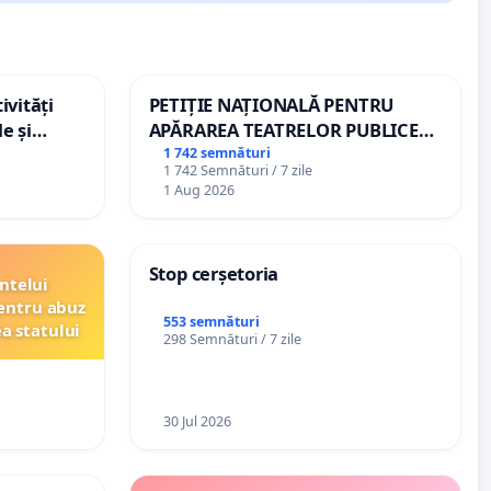
ivități
PETIȚIE NAȚIONALĂ PENTRU
e și
APĂRAREA TEATRELOR PUBLICE
DE REPERTORIU DIN ROMÂNIA
1 742 semnături
1 742 Semnături / 7 zile
1 Aug 2026
Stop cerșetoria
ntelui
entru abuz
553 semnături
ea statului
298 Semnături / 7 zile
30 Jul 2026