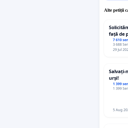
Asociați
Alte petiții 
Asociati
Solicită
Asociati
față de 
7 610 se
3 688 Sem
29 Jul 20
Salvați-
urși!
1 399 se
1 399 Sem
5 Aug 20