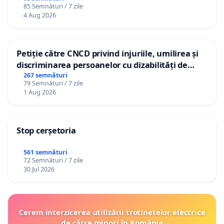
85 Semnături / 7 zile
4 Aug 2026
Petiție către CNCD privind injuriile, umilirea și
discriminarea persoanelor cu dizabilități de
către utilizatorul TikTok „Gorici”
267 semnături
79 Semnături / 7 zile
1 Aug 2026
Stop cerșetoria
561 semnături
72 Semnături / 7 zile
30 Jul 2026
Cerem interzicerea utilizării trotinetelor electrice
de către minori în România