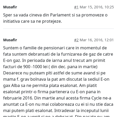
Musafir
#1
Mar 15, 2016, 10:25
Sper sa vada cineva din Parlament si sa promoveze o
initiativa care sa ne protejeze.
Musafir
#2
Mar 16, 2016, 12:01
Suntem o familie de pensionari care in momentul de
fata suntem debransati de la furnizarea de gaz de catre
E-on gaz. In perioada de iarna anul trecut am primit
facturi de 900 -1000 lei ( din dec. pana in martie)
Deoarece nu puteam plti astfel de sume avand si pe
mama f. grav bolnava la pat am discutat la sediul E-on
gax Alba sa ne permita plata esalonat. Am platit
esalonat printr-o firma partenera cu E-on pana in
februarie 2016. Din martie anul acesta firma Cycle ne-a
anuntat ca E-on nu mai colaboreaza cu ei si nu stie daca
mai putem plati esalonat. Intradevar la inceputul lunii
martie E-on a venit si ne-a debrasat. Din pacate nu am