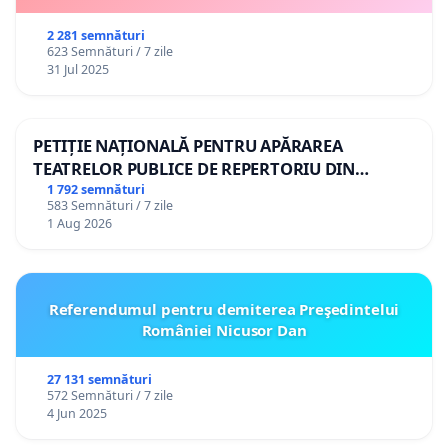
2 281 semnături
623 Semnături / 7 zile
31 Jul 2025
PETIȚIE NAȚIONALĂ PENTRU APĂRAREA
TEATRELOR PUBLICE DE REPERTORIU DIN
ROMÂNIA
1 792 semnături
583 Semnături / 7 zile
1 Aug 2026
Referendumul pentru demiterea Preşedintelui
României Nicusor Dan
27 131 semnături
572 Semnături / 7 zile
4 Jun 2025