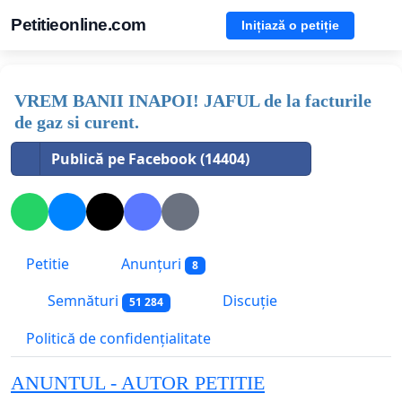
Petitieonline.com
Inițiază o petiție
VREM BANII INAPOI! JAFUL de la facturile
de gaz si curent.
Publică pe Facebook (14404)
Petitie
Anunțuri
8
Semnături
Discuție
51 284
Politică de confidențialitate
ANUNTUL - AUTOR PETITIE