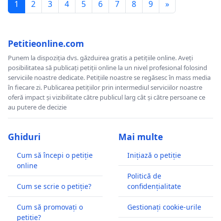
1
2
3
4
5
6
7
8
9
»
Petitieonline.com
Punem la dispoziția dvs. găzduirea gratis a petițiile online. Aveți
posibilitatea să publicați petiții online la un nivel profesional folosind
serviciile noastre dedicate. Petițiile noastre se regăsesc în mass media
în fiecare zi. Publicarea petițiilor prin intermediul serviciilor noastre
oferă impact și vizibilitate către publicul larg cât și către persoane ce
au putere de decizie
Ghiduri
Mai multe
Cum să începi o petiție
Inițiază o petiție
online
Politică de
Cum se scrie o petiție?
confidențialitate
Cum să promovați o
Gestionați cookie-urile
petiție?