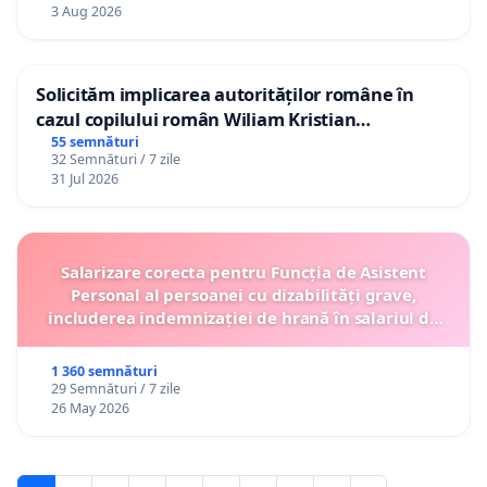
3 Aug 2026
Solicităm implicarea autorităților române în
cazul copilului român Wiliam Kristian
Gheorghe, aflat în plasament în Danemarca de
55 semnături
32 Semnături / 7 zile
12 ani
31 Jul 2026
Salarizare corecta pentru Funcția de Asistent
Personal al persoanei cu dizabilități grave,
includerea indemnizației de hrană în salariul de
bază lunar și protejarea gradațiilor de vechime
1 360 semnături
29 Semnături / 7 zile
26 May 2026