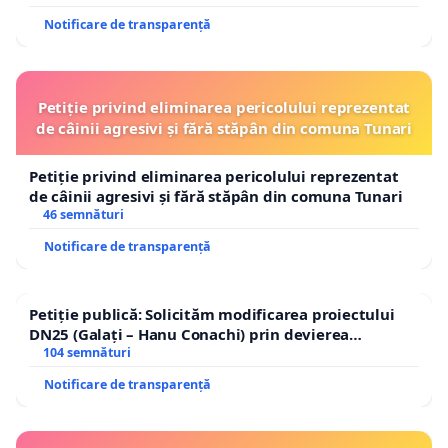
Notificare de transparență
Petiție privind eliminarea pericolului reprezentat
de câinii agresivi și fără stăpân din comuna Tunari
Petiție privind eliminarea pericolului reprezentat
de câinii agresivi și fără stăpân din comuna Tunari
46 semnături
Notificare de transparență
Petiție publică: Solicităm modificarea proiectului
DN25 (Galați – Hanu Conachi) prin devierea
traseului în afara localităților!
104 semnături
Notificare de transparență