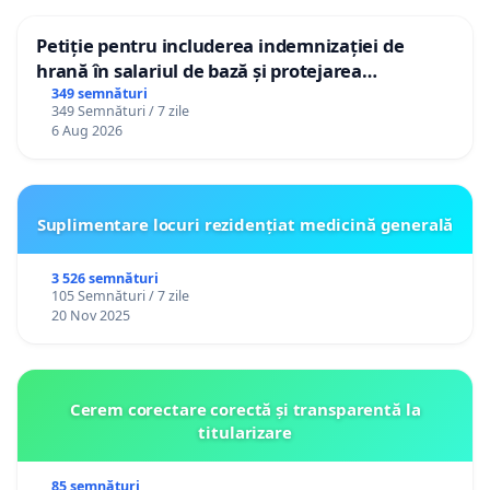
Petiție pentru includerea indemnizației de
hrană în salariul de bază și protejarea
gradațiilor de vechime pentru asistenții
349 semnături
349 Semnături / 7 zile
personali
6 Aug 2026
Suplimentare locuri rezidențiat medicină generală
3 526 semnături
105 Semnături / 7 zile
20 Nov 2025
Cerem corectare corectă și transparentă la
titularizare
85 semnături