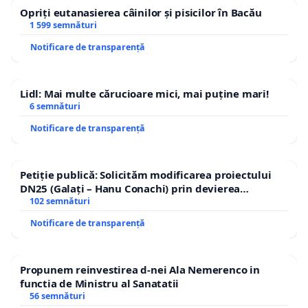
Opriți eutanasierea câinilor și pisicilor în Bacău
1 599 semnături
Notificare de transparență
Lidl: Mai multe cărucioare mici, mai puține mari!
6 semnături
Notificare de transparență
Petiție publică: Solicităm modificarea proiectului
DN25 (Galați – Hanu Conachi) prin devierea
traseului în afara localităților!
102 semnături
Notificare de transparență
Propunem reinvestirea d-nei Ala Nemerenco in
functia de Ministru al Sanatatii
56 semnături