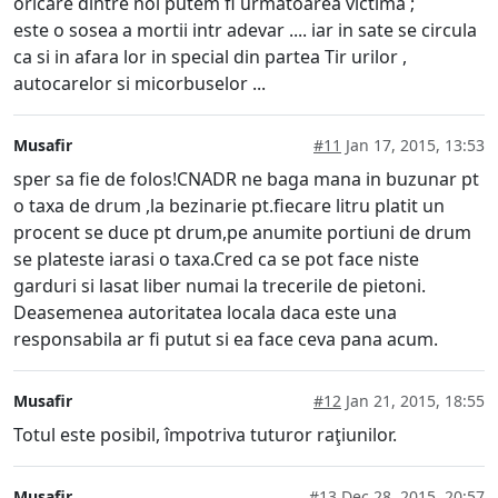
oricare dintre noi putem fi urmatoarea victima ;
este o sosea a mortii intr adevar .... iar in sate se circula
ca si in afara lor in special din partea Tir urilor ,
autocarelor si micorbuselor ...
Musafir
#11
Jan 17, 2015, 13:53
sper sa fie de folos!CNADR ne baga mana in buzunar pt
o taxa de drum ,la bezinarie pt.fiecare litru platit un
procent se duce pt drum,pe anumite portiuni de drum
se plateste iarasi o taxa.Cred ca se pot face niste
garduri si lasat liber numai la trecerile de pietoni.
Deasemenea autoritatea locala daca este una
responsabila ar fi putut si ea face ceva pana acum.
Musafir
#12
Jan 21, 2015, 18:55
Totul este posibil, împotriva tuturor raţiunilor.
Musafir
#13
Dec 28, 2015, 20:57