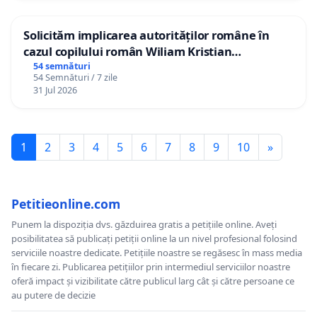
Solicităm implicarea autorităților române în
cazul copilului român Wiliam Kristian
Gheorghe, aflat în plasament în Danemarca de
54 semnături
54 Semnături / 7 zile
12 ani
31 Jul 2026
1
2
3
4
5
6
7
8
9
10
»
Petitieonline.com
Punem la dispoziția dvs. găzduirea gratis a petițiile online. Aveți
posibilitatea să publicați petiții online la un nivel profesional folosind
serviciile noastre dedicate. Petițiile noastre se regăsesc în mass media
în fiecare zi. Publicarea petițiilor prin intermediul serviciilor noastre
oferă impact și vizibilitate către publicul larg cât și către persoane ce
au putere de decizie