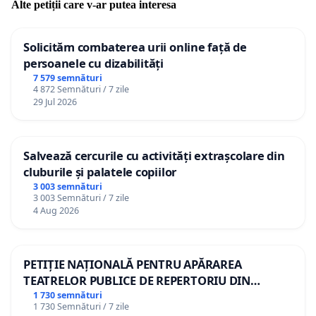
Alte petiții care v-ar putea interesa
Solicităm combaterea urii online față de
persoanele cu dizabilități
7 579 semnături
4 872 Semnături / 7 zile
29 Jul 2026
Salvează cercurile cu activități extrașcolare din
cluburile și palatele copiilor
3 003 semnături
3 003 Semnături / 7 zile
4 Aug 2026
PETIȚIE NAȚIONALĂ PENTRU APĂRAREA
TEATRELOR PUBLICE DE REPERTORIU DIN
ROMÂNIA
1 730 semnături
1 730 Semnături / 7 zile