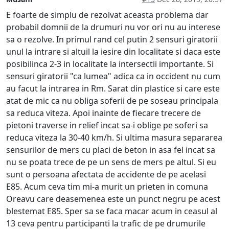
E foarte de simplu de rezolvat aceasta problema dar
probabil domnii de la drumuri nu vor ori nu au interese
sa o rezolve. In primul rand cel putin 2 sensuri giratorii
unul la intrare si altuil la iesire din localitate si daca este
posibilinca 2-3 in localitate la intersectii importante. Si
sensuri giratorii "ca lumea" adica ca in occident nu cum
au facut la intrarea in Rm. Sarat din plastice si care este
atat de mic ca nu obliga soferii de pe soseau principala
sa reduca viteza. Apoi inainte de fiecare trecere de
pietoni traverse in relief incat sa-i oblige pe soferi sa
reduca viteza la 30-40 km/h. Si ultima masura separarea
sensurilor de mers cu placi de beton in asa fel incat sa
nu se poata trece de pe un sens de mers pe altul. Si eu
sunt o persoana afectata de accidente de pe acelasi
E85. Acum ceva tim mi-a murit un prieten in comuna
Oreavu care deasemenea este un punct negru pe acest
blestemat E85. Sper sa se faca macar acum in ceasul al
13 ceva pentru participanti la trafic de pe drumurile