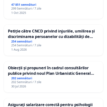
47 851 semnături
299 Semnături / 7 zile
1 Oct 2025
Petiție către CNCD privind injuriile, umilirea și
discriminarea persoanelor cu dizabilități de
către utilizatorul TikTok „Gorici”
254 semnături
254 Semnături / 7 zile
1 Aug 2026
Obiecții și propuneri în cadrul consultărilor
publice privind noul Plan Urbanistic General
(PUG) Ialoveni
202 semnături
202 Semnături / 7 zile
30 Jul 2026
Asigurați salarizare corectă pentru psihologii