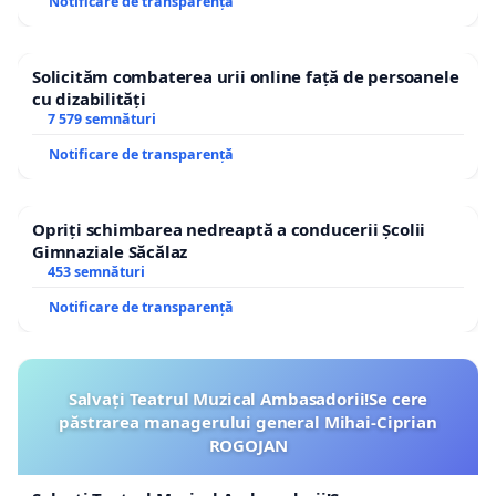
Notificare de transparență
Solicităm combaterea urii online față de persoanele
cu dizabilități
7 579 semnături
Notificare de transparență
Opriți schimbarea nedreaptă a conducerii Școlii
Gimnaziale Săcălaz
453 semnături
Notificare de transparență
Salvați Teatrul Muzical Ambasadorii!Se cere
păstrarea managerului general Mihai-Ciprian
ROGOJAN