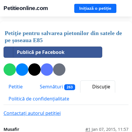
Petitieonline.com
Inițiază o petiție
Petiţie pentru salvarea pietonilor din satele de
pe şoseaua E85
Publică pe Facebook
Petitie
Semnături
Discuție
263
Politică de confidențialitate
Contactați autorul petiției
Musafir
#1
Jan 07, 2015, 11:57