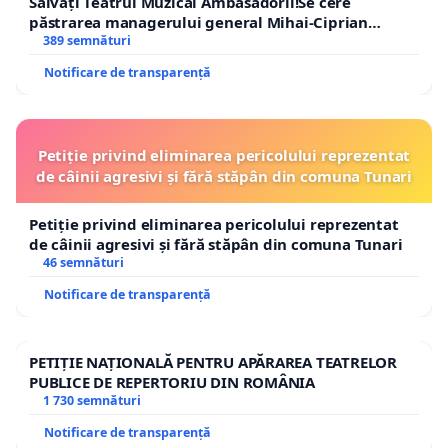
Salvați Teatrul Muzical Ambasadorii!Se cere
păstrarea managerului general Mihai-Ciprian
ROGOJAN
389 semnături
Notificare de transparență
Petiție privind eliminarea pericolului reprezentat
de câinii agresivi și fără stăpân din comuna Tunari
Petiție privind eliminarea pericolului reprezentat
de câinii agresivi și fără stăpân din comuna Tunari
46 semnături
Notificare de transparență
PETIȚIE NAȚIONALĂ PENTRU APĂRAREA TEATRELOR
PUBLICE DE REPERTORIU DIN ROMÂNIA
1 730 semnături
Notificare de transparență