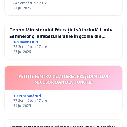
84 Semnături / 7 zile
31 Jul 2026
Cerem Ministerului Educației să includă Limba
Semnelor și alfabetul Braille în școlile din
Republica Moldova!
169 semnături
78 Semnături / 7 zile
26 Jul 2026
PETIȚIE PENTRU DEMITEREA PREȘEDINTELUI
NICUȘOR DAN DIN FUNCȚIE
1 731 semnături
77 Semnături / 7 zile
31 Jul 2025