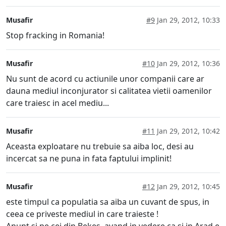
Musafir
#9
Jan 29, 2012, 10:33
Stop fracking in Romania!
Musafir
#10
Jan 29, 2012, 10:36
Nu sunt de acord cu actiunile unor companii care ar
dauna mediul inconjurator si calitatea vietii oamenilor
care traiesc in acel mediu...
Musafir
#11
Jan 29, 2012, 10:42
Aceasta exploatare nu trebuie sa aiba loc, desi au
incercat sa ne puna in fata faptului implinit!
Musafir
#12
Jan 29, 2012, 10:45
este timpul ca populatia sa aiba un cuvant de spus, in
ceea ce priveste mediul in care traieste !
Anunt si pe cei din Bekes, avand in vedere ca si in Arad e