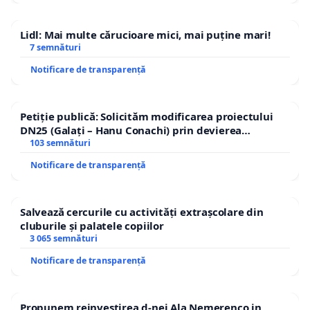
Lidl: Mai multe cărucioare mici, mai puține mari!
7 semnături
Notificare de transparență
Petiție publică: Solicităm modificarea proiectului
DN25 (Galați – Hanu Conachi) prin devierea
traseului în afara localităților!
103 semnături
Notificare de transparență
Salvează cercurile cu activități extrașcolare din
cluburile și palatele copiilor
3 065 semnături
Notificare de transparență
Propunem reinvestirea d-nei Ala Nemerenco in