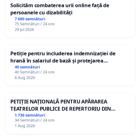
Solicităm combaterea urii online față de
persoanele cu dizabilități
7 600 semnături
75 Semnături / 24 ore
29 Jul 2026
Petiție pentru includerea indemnizației de
hrană în salariul de bază și protejarea
gradațiilor de vechime pentru asistenții
40 semnături
40 Semnături / 24 ore
personali
6 Aug 2026
PETIȚIE NAȚIONALĂ PENTRU APĂRAREA
TEATRELOR PUBLICE DE REPERTORIU DIN
ROMÂNIA
1 736 semnături
34 Semnături / 24 ore
1 Aug 2026