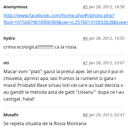
Anonymous
#5
Jan 28, 2012, 18:58
http://www.facebook.com/home.php#!/photo.php?
fbid=10150479618906389&set=o.257601310932628&type
hydro
#6
Jan 28, 2012, 19:55
crima ecologica!!!!!!!!!!!!!! ca la rosia.
oti
#7
Jan 28, 2012, 23:07
Macar vom "plati" gazul la pretul apei. Iei un pui il pui in
chiuveta, aprinzi apa, lasi frumos la rumenit si gata-i
masa! Probabil Base si/sau toti cei care au luat decizia s-
au gandit la metoda asta de gatit "ciolanu'" dupa ce l-au
castigat. halal!
Musafir
#8
Jan 29, 2012, 02:47
Se repeta situatia de la Rosia Montana