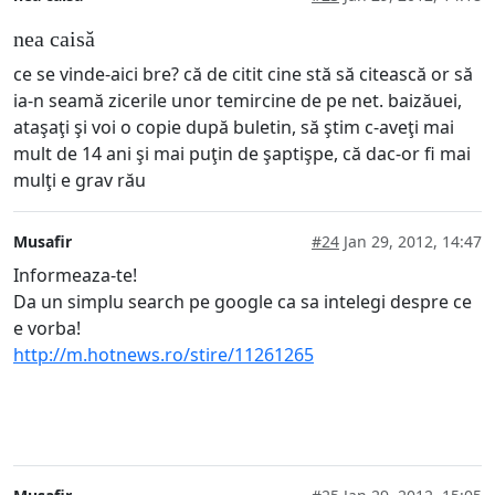
nea caisă
ce se vinde-aici bre? că de citit cine stă să citească or să
ia-n seamă zicerile unor temircine de pe net. baizăuei,
ataşaţi şi voi o copie după buletin, să ştim c-aveţi mai
mult de 14 ani şi mai puţin de şaptişpe, că dac-or fi mai
mulţi e grav rău
Musafir
#24
Jan 29, 2012, 14:47
Informeaza-te!
Da un simplu search pe google ca sa intelegi despre ce
e vorba!
http://m.hotnews.ro/stire/11261265