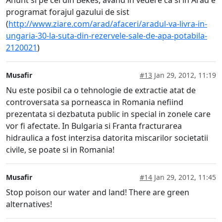
programat forajul gazului de sist
(
http://www.ziare.com/arad/afaceri/aradul-va-livra-in-
ungaria-30-la-suta-din-rezervele-sale-de-apa-potabila-
2120021
)
Musafir
#13
Jan 29, 2012, 11:19
Nu este posibil ca o tehnologie de extractie atat de
controversata sa porneasca in Romania nefiind
prezentata si dezbatuta public in special in zonele care
vor fi afectate. In Bulgaria si Franta fracturarea
hidraulica a fost interzisa datorita miscarilor societatii
civile, se poate si in Romania!
Musafir
#14
Jan 29, 2012, 11:45
Stop poison our water and land! There are green
alternatives!