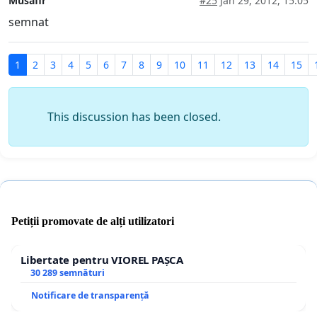
Musafir
#25
Jan 29, 2012, 15:05
semnat
1
2
3
4
5
6
7
8
9
10
11
12
13
14
15
This discussion has been closed.
Petiții promovate de alți utilizatori
Libertate pentru VIOREL PAȘCA
30 289 semnături
Notificare de transparență