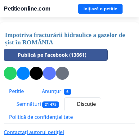
Petitieonline.com
Inițiază o petiție
Impotriva fracturării hidraulice a gazelor de
șist în ROMÂNIA
Publică pe Facebook (13661)
Petitie
Anunțuri
6
Semnături
Discuție
21 475
Politică de confidențialitate
Contactați autorul petiției