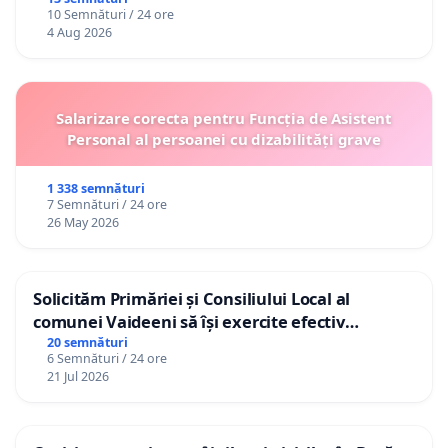
10 Semnături / 24 ore
4 Aug 2026
Salarizare corecta pentru Funcția de Asistent
Personal al persoanei cu dizabilități grave
1 338 semnături
7 Semnături / 24 ore
26 May 2026
Solicităm Primăriei și Consiliului Local al
comunei Vaideeni să își exercite efectiv
atribuțiile legale și să reprezinte interesele
20 semnături
6 Semnături / 24 ore
cetățenilor în raport cu APAVIL S.A, operatorul
21 Jul 2026
serviciului de apă!