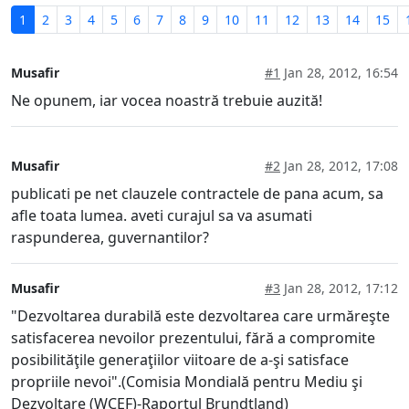
1
2
3
4
5
6
7
8
9
10
11
12
13
14
15
Musafir
#1
Jan 28, 2012, 16:54
Ne opunem, iar vocea noastră trebuie auzită!
Musafir
#2
Jan 28, 2012, 17:08
publicati pe net clauzele contractele de pana acum, sa
afle toata lumea. aveti curajul sa va asumati
raspunderea, guvernantilor?
Musafir
#3
Jan 28, 2012, 17:12
"Dezvoltarea durabilă este dezvoltarea care urmăreşte
satisfacerea nevoilor prezentului, fără a compromite
posibilităţile generaţiilor viitoare de a-şi satisface
propriile nevoi".(Comisia Mondială pentru Mediu şi
Dezvoltare (WCEF)-Raportul Brundtland)