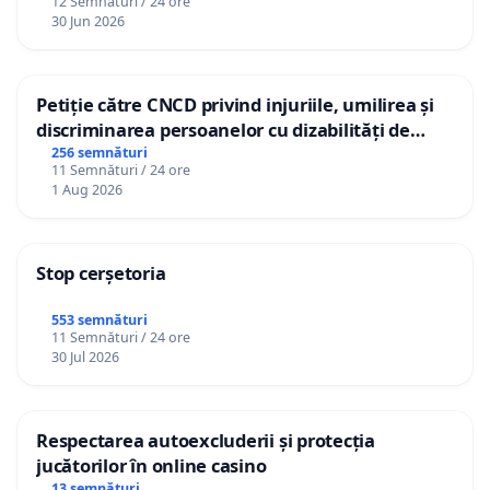
12 Semnături / 24 ore
30 Jun 2026
Petiție către CNCD privind injuriile, umilirea și
discriminarea persoanelor cu dizabilități de
către utilizatorul TikTok „Gorici”
256 semnături
11 Semnături / 24 ore
1 Aug 2026
Stop cerșetoria
553 semnături
11 Semnături / 24 ore
30 Jul 2026
Respectarea autoexcluderii și protecția
jucătorilor în online casino
13 semnături