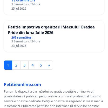
1 275 semnături
3 Semnături / 24 ore
25 Jul 2026
Petitie impotriva organizarii Marsului Oradea
Pride din luna Iulie 2026
269 semnături
3 Semnături / 24 ore
23 Jul 2026
1
2
3
4
5
»
Petitieonline.com
Punem la dispoziția dvs. găzduirea gratis a petițiile online. Aveți
posibilitatea să publicați petiții online la un nivel profesional folosind
serviciile noastre dedicate. Petițiile noastre se regăsesc în mass media
în fiecare zi. Publicarea petițiilor prin intermediul serviciilor noastre