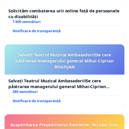
Solicităm combaterea urii online față de persoanele
cu dizabilități
7 600 semnături
Notificare de transparență
Salvați Teatrul Muzical Ambasadorii!Se cere
păstrarea managerului general Mihai-Ciprian
ROGOJAN
Salvați Teatrul Muzical Ambasadorii!Se cere
păstrarea managerului general Mihai-Ciprian
ROGOJAN
389 semnături
Notificare de transparență
Suspendarea Președintelui României, Nicușor Dan,