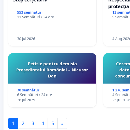
protecția 
casino
553 semnături
13 semnăt
11 Semnături / 24 ore
9 Semnătur
30 Jul 2026
4 Aug 202
Petiție pentru demisia
Cerem 
Președintelui României – Nicușor
date
Dan
concur
organiz
cătr
70 semnături
1 276 sem
6 Semnături / 24 ore
4 Semnătur
26 Jul 2025
25 Jul 202
1
2
3
4
5
»