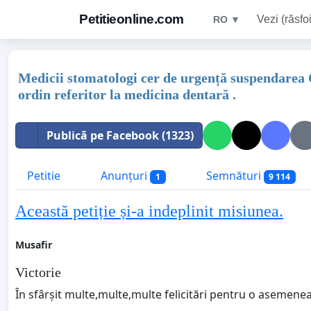
Petitieonline.com
Vezi (răsfoi
RO ▼
Medicii stomatologi cer de urgență suspendarea O
ordin referitor la medicina dentară .
Publică pe Facebook (1323)
Petitie
Anunțuri
Semnături
1
9 114
Această petiție și-a indeplinit misiunea.
Musafir
Victorie
În sfârșit multe,multe,multe felicitări pentru o asemenea