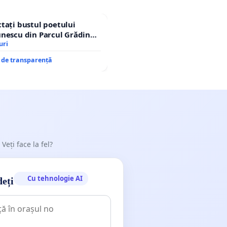
tați bustul poetului
nescu din Parcul Grădina
op cenzurii culturale!
uri
e de transparență
 Veți face la fel?
Cu tehnologie AI
deți