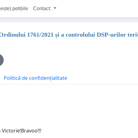
ește) petițiile
Contact:
rdinului 1761/2021 și a controlului DSP-urilor terit
Politică de confidențialitate
 Victorie!Bravoo!!!