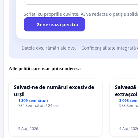
Scrieți cu propriile cuvinte. AI va redacta o petiție soli
Generează petiția
Datele dvs. rămân ale dvs.
Confidențialitate integrată 
Alte petiții care v-ar putea interesa
Salvați-ne de numărul excesiv de
Salvează c
urși!
extrașcol
palatele c
1 309 semnături
3 093 sem
734 Semnături / 24 ore
583 Semnăt
5 Aug 2026
4 Aug 202