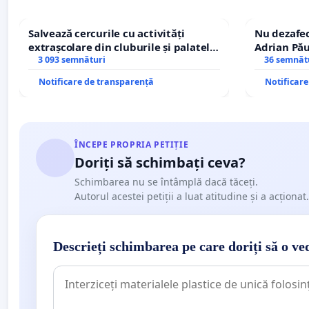
Salvează cercurile cu activități
Nu dezafec
extrașcolare din cluburile și palatele
Adrian Pău
copiilor
3 093 semnături
Icoanei! St
36 semnăt
Notificare de transparență
Notificar
ÎNCEPE PROPRIA PETIȚIE
Doriți să schimbați ceva?
Schimbarea nu se întâmplă dacă tăceți.
Autorul acestei petiții a luat atitudine și a acționat.
Descrieți schimbarea pe care doriți să o ve