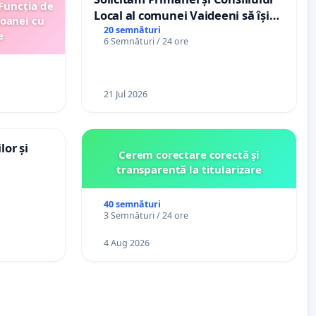
 Funcția de
Local al comunei Vaideeni să își
soanei cu
exercite efectiv atribuțiile legale
20 semnături
e
6 Semnături / 24 ore
și să reprezinte interesele
cetățenilor în raport cu APAVIL
S.A, operatorul serviciului de apă!
21 Jul 2026
lor și
Cerem corectare corectă și
transparentă la titularizare
40 semnături
3 Semnături / 24 ore
4 Aug 2026