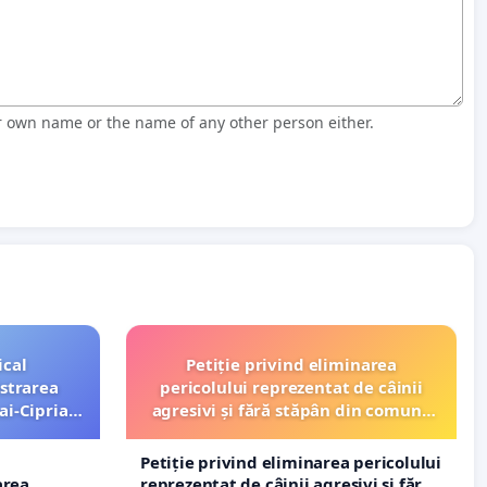
r own name or the name of any other person either.
ical
Petiție privind eliminarea
strarea
pericolului reprezentat de câinii
ai-Ciprian
agresivi și fără stăpân din comuna
Tunari
Petiție privind eliminarea pericolului
area
reprezentat de câinii agresivi și fără