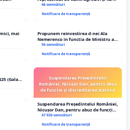
i-Ciprian
stăpân din comuna Tunari
46 semnături
Notificare de transparență
 mici, mai
Propunem reinvestirea d-nei Ala
Nemerenco in functia de Ministru al
Sanatatii
56 semnături
Notificare de transparență
Suspendarea Președintelui
25 (Galați
României, Nicușor Dan, pentru abuz
erea
de funcție și discreditarea statului
lor!
Suspendarea Președintelui României,
Nicușor Dan, pentru abuz de funcție
și discreditarea statului
47 926 semnături
Notificare de transparență