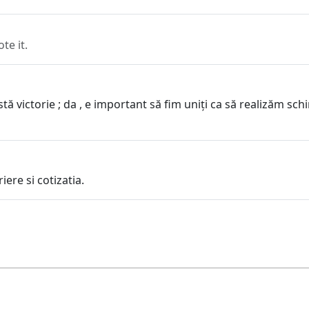
e it.
ă victorie ; da , e important să fim uniți ca să realizăm sch
ere si cotizatia.