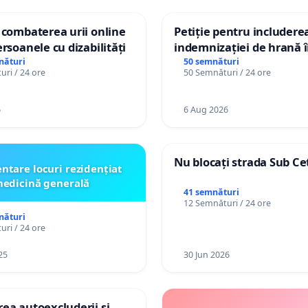
 combaterea urii online
Petiție pentru includere
ersoanele cu dizabilități
indemnizației de hrană î
de bază și protejarea gra
nături
50 semnături
ri / 24 ore
50 Semnături / 24 ore
de vechime pentru asiste
personali
6
6 Aug 2026
Nu blocați strada Sub Ce
ntare locuri rezidențiat
edicină generală
41 semnături
12 Semnături / 24 ore
nături
ri / 24 ore
25
30 Jun 2026
ea autoexcluderii și