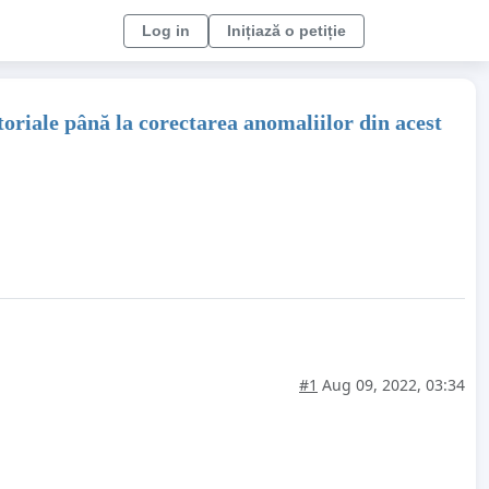
Log in
Inițiază o petiție
oriale până la corectarea anomaliilor din acest
#1
Aug 09, 2022, 03:34