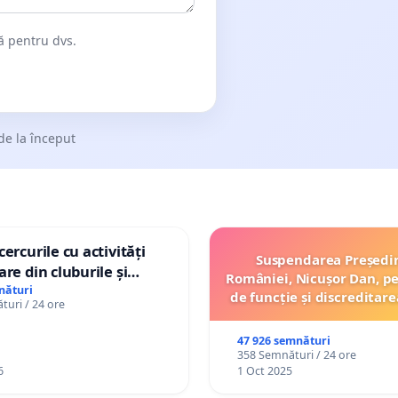
dă pentru dvs.
de la început
ercurile cu activități
Suspendarea Președi
are din cluburile și
României, Nicușor Dan, p
opiilor
nături
de funcție și discreditare
uri / 24 ore
47 926 semnături
358 Semnături / 24 ore
6
1 Oct 2025