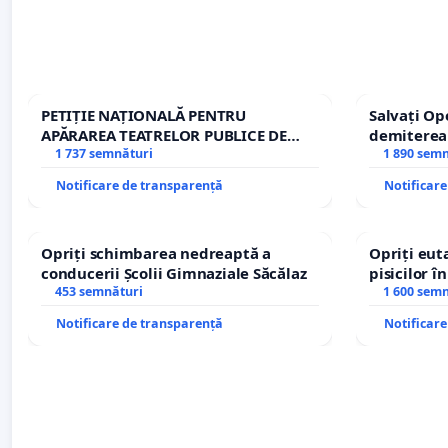
PETIȚIE NAȚIONALĂ PENTRU
Salvați Op
APĂRAREA TEATRELOR PUBLICE DE
demiterea
REPERTORIU DIN ROMÂNIA
1 737 semnături
Petrean Lu
1 890 sem
Notificare de transparență
Notificar
Opriți schimbarea nedreaptă a
Opriți euta
conducerii Școlii Gimnaziale Săcălaz
pisicilor î
453 semnături
1 600 sem
Notificare de transparență
Notificar