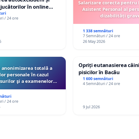
Salarizare corecta pentru
jucătorilor în online
Asistent Personal al per
uri
dizabilități grav
i / 24 ore
1 338 semnături
7 Semnături / 24 ore
6
26 May 2026
Opriți eutanasierea câini
anonimizarea totală a
pisicilor în Bacău
lor personale în cazul
1 600 semnături
surilor şi a examenelor
4 Semnături / 24 ore
ate pentru profesori de
e Ministerul Educaţiei
nături
i / 24 ore
6
9 Jul 2026