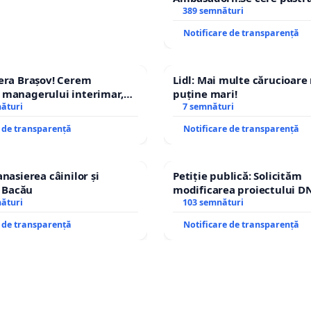
managerului general Miha
389 semnături
ROGOJAN
Notificare de transparență
era Brașov! Cerem
Lidl: Mai multe cărucioare
 managerului interimar,
puține mari!
cian-Marius!
nături
7 semnături
e de transparență
Notificare de transparență
nasierea câinilor și
Petiție publică: Solicităm
n Bacău
modificarea proiectului DN
nături
– Hanu Conachi) prin devi
103 semnături
traseului în afara localități
e de transparență
Notificare de transparență