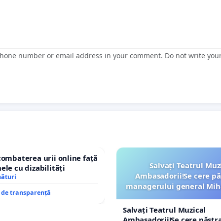
 phone number or email address in your comment. Do not write you
combaterea urii online față
Salvați Teatrul Muz
ele cu dizabilități
Ambasadorii!Se cere pă
nături
managerului general Mih
e de transparență
ROGOJAN
Salvați Teatrul Muzical
Ambasadorii!Se cere păstr