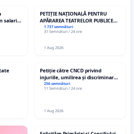
a
PETIȚIE NAȚIONALĂ PENTRU
n salariul
APĂRAREA TEATRELOR PUBLICE
dațiilor
DE REPERTORIU DIN ROMÂNIA
1 737 semnături
31 Semnături / 24 ore
nții
1 Aug 2026
tate
Petiție către CNCD privind
injuriile, umilirea și discriminarea
persoanelor cu dizabilități de
256 semnături
11 Semnături / 24 ore
către utilizatorul TikTok „Gorici”
1 Aug 2026
Solicităm Primăriei și Consiliului