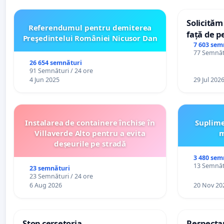
Solicităm
Referendumul pentru demiterea
față de p
Preşedintelui României Nicusor Dan
7 603 sem
77 Semnătu
26 654 semnături
91 Semnături / 24 ore
4 Jun 2025
29 Jul 202
Instalarea de containere închise în
Suplime
Villaverde Alto pentru a evita
m
deșeurile pe stradă
3 480 sem
13 Semnătu
23 semnături
23 Semnături / 24 ore
6 Aug 2026
20 Nov 20
Stop cerșetoria
Respectar