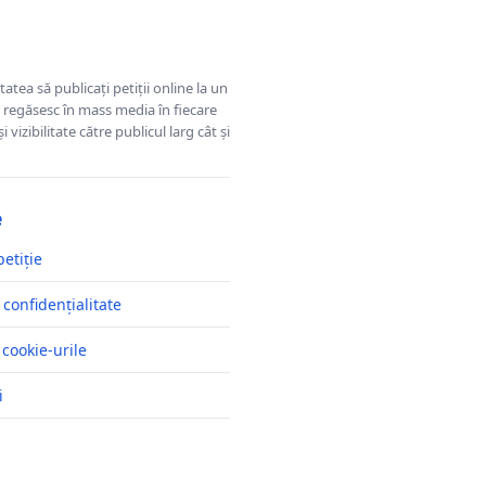
tatea să publicați petiții online la un
se regăsesc în mass media în fiecare
 vizibilitate către publicul larg cât și
e
petiție
 confidențialitate
 cookie-urile
i