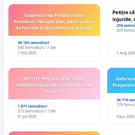
Petiție c
Suspendarea Președintelui
injuriile,
României, Nicușor Dan, pentru abuz
persoanel
259 semnă
de funcție și discreditarea statului
259 Semnăt
către util
48 103 semnături
545 Semnături / 7 zile
1 Oct 2025
1 Aug 202
PETIȚIE PENTRU DEMITEREA
Referen
PREȘEDINTELUI NICUȘOR DAN DIN
Preşedint
FUNCȚIE
26 719 se
179 Semnăt
1 871 semnături
215 Semnături / 7 zile
31 Jul 2025
4 Jun 2025