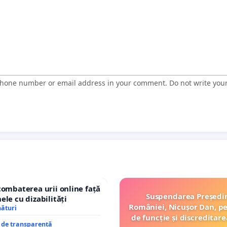
 phone number or email address in your comment. Do not write you
combaterea urii online față
Suspendarea Președi
ele cu dizabilități
României, Nicușor Dan, p
nături
de funcție și discreditare
e de transparență