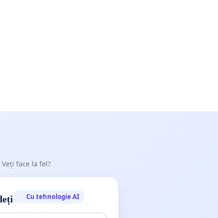
 Veți face la fel?
Cu tehnologie AI
deți