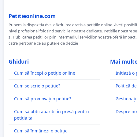
Petitieonline.com
Punem la dispoziția dvs. găzduirea gratis a petițiile online. Aveți posibili
nivel profesional folosind serviciile noastre dedicate. Petițiile noastre 
zi. Publicarea petițiilor prin intermediul serviciilor noastre oferă impact și
către persoane ce au putere de decizie
Ghiduri
Mai mult
Cum să începi o petiție online
Inițiază o 
Cum se scrie o petiție?
Politică de
Cum să promovați o petiție?
Gestionați
Cum să obții apariții în presă pentru
Despre no
petiția ta
Cum să înmânezi o petiție