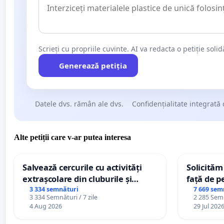
Scrieți cu propriile cuvinte. AI va redacta o petiție soli
Generează petiția
Datele dvs. rămân ale dvs.
Confidențialitate integrată 
Alte petiții care v-ar putea interesa
Salvează cercurile cu activități
Solicităm
extrașcolare din cluburile și
față de p
palatele copiilor
3 334 semnături
7 669 sem
3 334 Semnături / 7 zile
2 285 Semn
4 Aug 2026
29 Jul 202