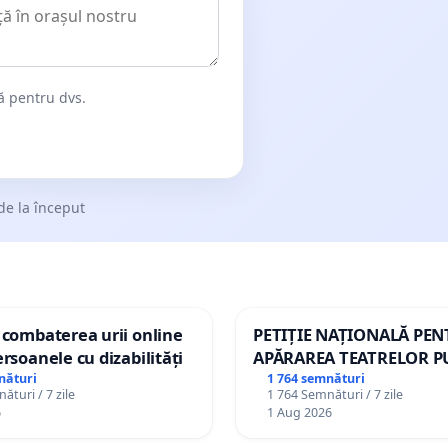
dă pentru dvs.
de la început
 combaterea urii online
PETIȚIE NAȚIONALĂ PE
ersoanele cu dizabilități
APĂRAREA TEATRELOR P
DE REPERTORIU DIN RO
nături
1 764 semnături
ături / 7 zile
1 764 Semnături / 7 zile
6
1 Aug 2026