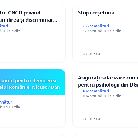
ătre CNCD privind
Stop cerșetoria
 umilirea și discriminarea
or cu dizabilități de
turi
556 semnături
uri / 7 zile
229 Semnături / 7 zile
izatorul TikTok „Gorici”
6
30 Jul 2026
Asigurați salarizare core
dumul pentru demiterea
pentru psihologii din DG
elui României Nicusor Dan
spitale
182 semnături
104 Semnături / 7 zile
mnături
uri / 7 zile
31 Jul 2026