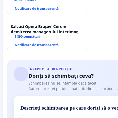
stăpân din comuna Tunari
46 semnături
Notificare de transparență
Salvați Opera Brașov! Cerem
demiterea managerului interimar,
Petrean Lucian-Marius!
1 890 semnături
Notificare de transparență
ÎNCEPE PROPRIA PETIȚIE
Doriți să schimbați ceva?
Schimbarea nu se întâmplă dacă tăceți.
Autorul acestei petiții a luat atitudine și a acționat.
Descrieți schimbarea pe care doriți să o ve