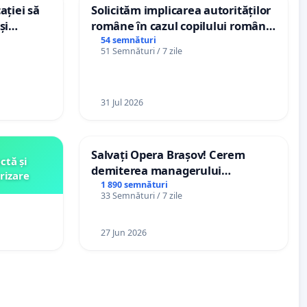
ației să
Solicităm implicarea autorităților
și
române în cazul copilului român
e din
Wiliam Kristian Gheorghe, aflat în
54 semnături
51 Semnături / 7 zile
plasament în Danemarca de 12
ani
31 Jul 2026
Salvați Opera Brașov! Cerem
ctă și
demiterea managerului
rizare
interimar, Petrean Lucian-Marius!
1 890 semnături
33 Semnături / 7 zile
27 Jun 2026