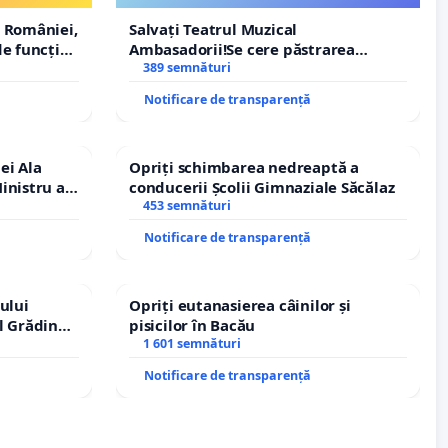
ROGOJAN
 României,
Salvați Teatrul Muzical
e funcție
Ambasadorii!Se cere păstrarea
managerului general Mihai-Ciprian
389 semnături
ROGOJAN
Notificare de transparență
ei Ala
Opriți schimbarea nedreaptă a
inistru al
conducerii Școlii Gimnaziale Săcălaz
453 semnături
Notificare de transparență
ului
Opriți eutanasierea câinilor și
l Grădina
pisicilor în Bacău
rale!
1 601 semnături
Notificare de transparență