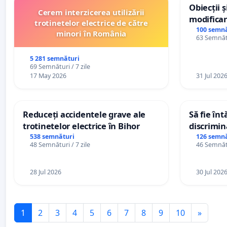
Obiecții 
Cerem interzicerea utilizării
modificar
trotinetelor electrice de către
General a
100 semnă
minori în România
63 Semnătu
5 281 semnături
69 Semnături / 7 zile
17 May 2026
31 Jul 202
Reduceți accidentele grave ale
Să fie în
trotinetelor electrice în Bihor
discrimin
538 semnături
126 semnă
48 Semnături / 7 zile
46 Semnătu
28 Jul 2026
30 Jul 202
1
2
3
4
5
6
7
8
9
10
»