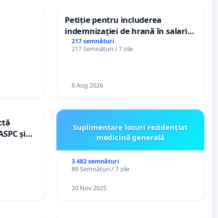
Petiție pentru includerea
indemnizației de hrană în salariul
de bază și protejarea gradațiilor
217 semnături
217 Semnături / 7 zile
de vechime pentru asistenții
personali
6 Aug 2026
ctă
Suplimentare locuri rezidențiat
ASPC și
medicină generală
3 482 semnături
89 Semnături / 7 zile
20 Nov 2025