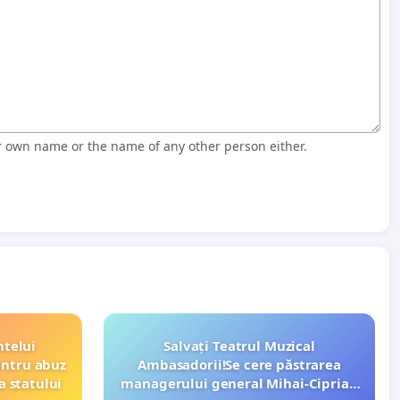
r own name or the name of any other person either.
ntelui
Salvați Teatrul Muzical
entru abuz
Ambasadorii!Se cere păstrarea
a statului
managerului general Mihai-Ciprian