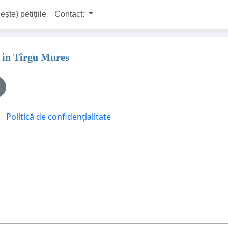
ește) petițiile
Contact:
e in Tîrgu Mures
Politică de confidențialitate