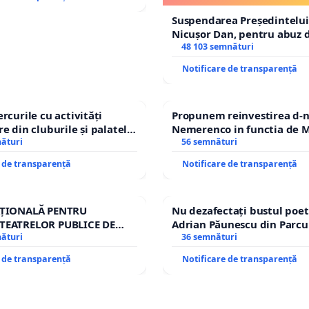
Suspendarea Președintelui
Nicușor Dan, pentru abuz d
și discreditarea statului
48 103 semnături
Notificare de transparență
rcurile cu activități
Propunem reinvestirea d-n
e din cluburile și palatele
Nemerenco in functia de M
nături
Sanatatii
56 semnături
e de transparență
Notificare de transparență
AȚIONALĂ PENTRU
Nu dezafectați bustul poet
TEATRELOR PUBLICE DE
Adrian Păunescu din Parcu
IU DIN ROMÂNIA
nături
Icoanei! Stop cenzurii cultu
36 semnături
e de transparență
Notificare de transparență