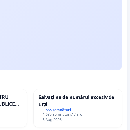
NTRU
Salvați-ne de numărul excesiv de
UBLICE
urși!
MÂNIA
1 685 semnături
1 685 Semnături / 7 zile
5 Aug 2026