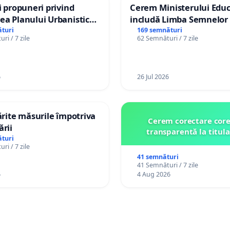
și propuneri privind
Cerem Ministerului Educ
ea Planului Urbanistic
includă Limba Semnelor 
l orașului Ialoveni
alfabetul Braille în școlil
turi
169 semnături
ri / 7 zile
62 Semnături / 7 zile
Republica Moldova!
6
26 Jul 2026
tărite măsurile împotriva
Cerem corectare core
ării
transparentă la titula
turi
ri / 7 zile
41 semnături
41 Semnături / 7 zile
6
4 Aug 2026