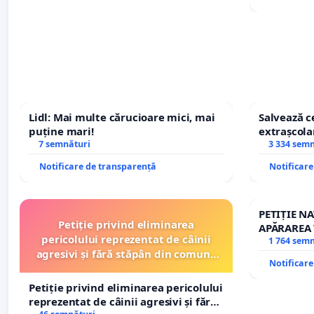
Lidl: Mai multe cărucioare mici, mai
Salvează ce
puține mari!
extrașcolar
7 semnături
copiilor
3 334 sem
Notificare de transparență
Notificar
PETIȚIE N
Petiție privind eliminarea
APĂRAREA 
pericolului reprezentat de câinii
REPERTOR
1 764 sem
agresivi și fără stăpân din comuna
Notificar
Tunari
Petiție privind eliminarea pericolului
reprezentat de câinii agresivi și fără