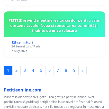
PETIȚIE privind menținerea țarcurilor pentru câini
din zona Lacului Noua și consultarea comunității
înainte de orice relocare
123 semnături
34 Semnături / 7 zile
7 May 2026
1
2
3
4
5
6
7
8
9
»
Petitieonline.com
Punem la dispoziția dvs. găzduirea gratis a petițiile online. Aveți
posibilitatea să publicați petiții online la un nivel profesional folosind
serviciile noastre dedicate. Petițiile noastre se regăsesc în mass media