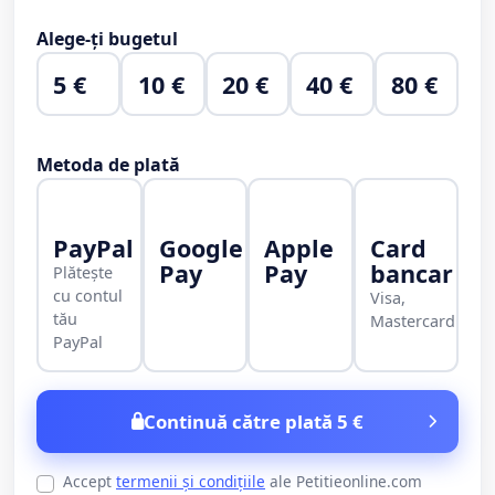
Alege-ți bugetul
5 €
10 €
20 €
40 €
80 €
Metoda de plată
PayPal
Google
Apple
Card
Pay
Pay
bancar
Plătește
cu contul
Visa,
tău
Mastercard
PayPal
Continuă către plată 5 €
Accept
termenii și condițiile
ale Petitieonline.com