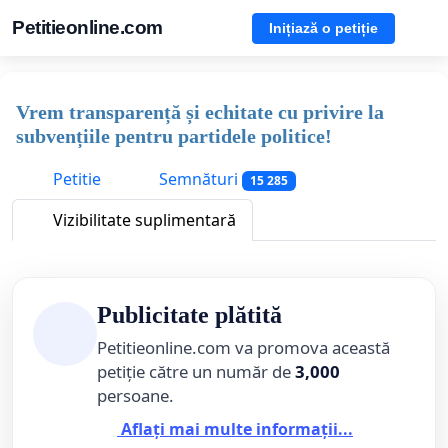
Petitieonline.com
Inițiază o petiție
Vrem transparență și echitate cu privire la
subvențiile pentru partidele politice!
Petitie
Semnături
15 285
Vizibilitate suplimentară
Publicitate plătită
Petitieonline.com va promova această
petiție către un număr de
3,000
persoane.
Aflați mai multe informații...