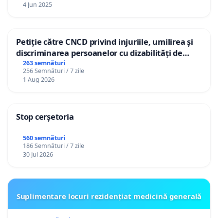
4 Jun 2025
Petiție către CNCD privind injuriile, umilirea și
discriminarea persoanelor cu dizabilități de
către utilizatorul TikTok „Gorici”
263 semnături
256 Semnături / 7 zile
1 Aug 2026
Stop cerșetoria
560 semnături
186 Semnături / 7 zile
30 Jul 2026
Suplimentare locuri rezidențiat medicină generală