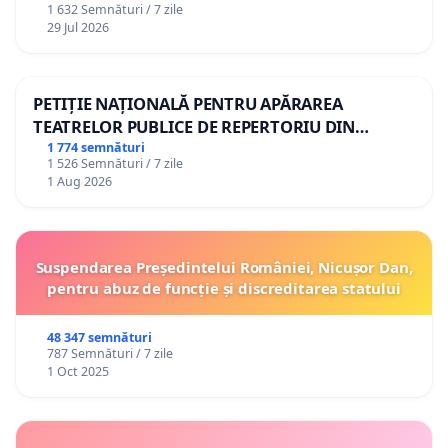
1 632 Semnături / 7 zile
29 Jul 2026
PETIȚIE NAȚIONALĂ PENTRU APĂRAREA
TEATRELOR PUBLICE DE REPERTORIU DIN
ROMÂNIA
1 774 semnături
1 526 Semnături / 7 zile
1 Aug 2026
Suspendarea Președintelui României, Nicușor Dan,
pentru abuz de funcție și discreditarea statului
48 347 semnături
787 Semnături / 7 zile
1 Oct 2025