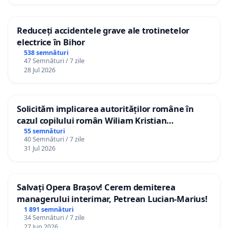
Reduceți accidentele grave ale trotinetelor
electrice în Bihor
538 semnături
47 Semnături / 7 zile
28 Jul 2026
Solicităm implicarea autorităților române în
cazul copilului român Wiliam Kristian
Gheorghe, aflat în plasament în Danemarca de
55 semnături
40 Semnături / 7 zile
12 ani
31 Jul 2026
Salvați Opera Brașov! Cerem demiterea
managerului interimar, Petrean Lucian-Marius!
1 891 semnături
34 Semnături / 7 zile
27 Jun 2026