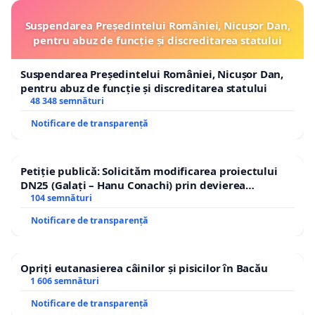
Suspendarea Președintelui României, Nicușor Dan,
pentru abuz de funcție și discreditarea statului
Suspendarea Președintelui României, Nicușor Dan,
pentru abuz de funcție și discreditarea statului
48 348 semnături
Notificare de transparență
Petiție publică: Solicităm modificarea proiectului
DN25 (Galați – Hanu Conachi) prin devierea
traseului în afara localităților!
104 semnături
Notificare de transparență
Opriți eutanasierea câinilor și pisicilor în Bacău
1 606 semnături
Notificare de transparență