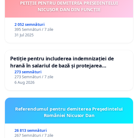
PETIȚIE PENTRU DEMITEREA PREȘEDINTELUI
NICUȘOR DAN DIN FUNCȚIE
2 052 semnături
395 Semnături / 7 zile
31 Jul 2025
Petiție pentru includerea indemnizației de
hrană în salariul de bază și protejarea
gradațiilor de vechime pentru asistenții
273 semnături
273 Semnături / 7 zile
personali
6 Aug 2026
Referendumul pentru demiterea Preşedintelui
României Nicusor Dan
26 813 semnături
267 Semnături / 7 zile