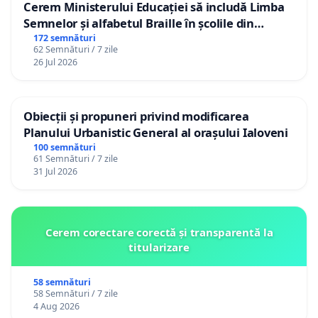
Cerem Ministerului Educației să includă Limba
Semnelor și alfabetul Braille în școlile din
Republica Moldova!
172 semnături
62 Semnături / 7 zile
26 Jul 2026
Obiecții și propuneri privind modificarea
Planului Urbanistic General al orașului Ialoveni
100 semnături
61 Semnături / 7 zile
31 Jul 2026
Cerem corectare corectă și transparentă la
titularizare
58 semnături
58 Semnături / 7 zile
4 Aug 2026