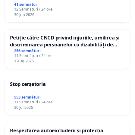
41 semnături
12 Semnături / 24 ore
30 Jun 2026
Petiție către CNCD privind injuriile, umilirea și
discriminarea persoanelor cu dizabilități de
către utilizatorul TikTok „Gorici”
256 semnături
11 Semnături / 24 ore
1 Aug 2026
Stop cerșetoria
553 semnături
11 Semnături / 24 ore
30 Jul 2026
Respectarea autoexcluderii și protecția