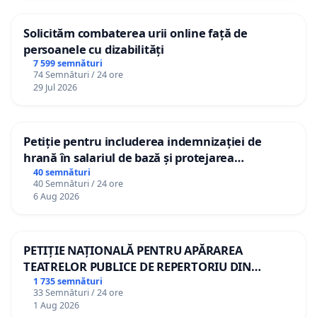
Solicităm combaterea urii online față de
persoanele cu dizabilități
7 599 semnături
74 Semnături / 24 ore
29 Jul 2026
Petiție pentru includerea indemnizației de
hrană în salariul de bază și protejarea
gradațiilor de vechime pentru asistenții
40 semnături
40 Semnături / 24 ore
personali
6 Aug 2026
PETIȚIE NAȚIONALĂ PENTRU APĂRAREA
TEATRELOR PUBLICE DE REPERTORIU DIN
ROMÂNIA
1 735 semnături
33 Semnături / 24 ore
1 Aug 2026