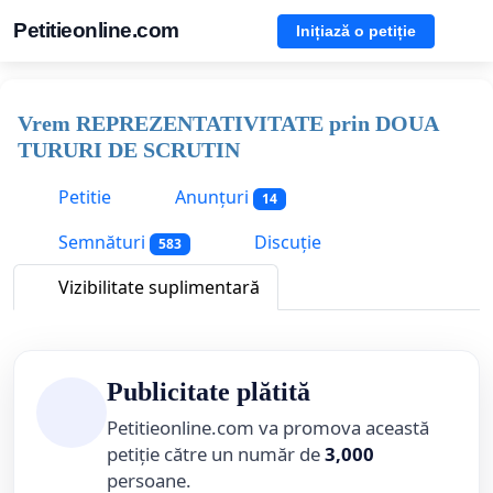
Petitieonline.com
Inițiază o petiție
Vrem REPREZENTATIVITATE prin DOUA
TURURI DE SCRUTIN
Petitie
Anunțuri
14
Semnături
Discuție
583
Vizibilitate suplimentară
Publicitate plătită
Petitieonline.com va promova această
petiție către un număr de
3,000
persoane.