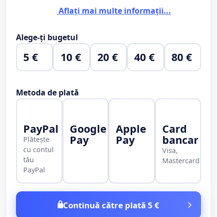
Aflați mai multe informații...
Alege-ți bugetul
5 €
10 €
20 €
40 €
80 €
Metoda de plată
PayPal
Google
Apple
Card
Pay
Pay
bancar
Plătește
cu contul
Visa,
tău
Mastercard
PayPal
Continuă către plată 5 €