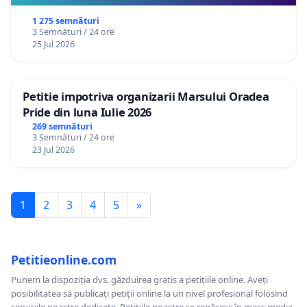
1 275 semnături
3 Semnături / 24 ore
25 Jul 2026
Petitie impotriva organizarii Marsului Oradea
Pride din luna Iulie 2026
269 semnături
3 Semnături / 24 ore
23 Jul 2026
1
2
3
4
5
»
Petitieonline.com
Punem la dispoziția dvs. găzduirea gratis a petițiile online. Aveți
posibilitatea să publicați petiții online la un nivel profesional folosind
serviciile noastre dedicate. Petițiile noastre se regăsesc în mass media