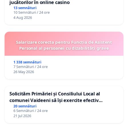
jucătorilor în online casino
13 semnături
10 Semnături / 24 ore
4 Aug 2026
Salarizare corecta pentru Funcția de Asistent
Personal al persoanei cu dizabilități grave
1 338 semnături
7 Semnături / 24 ore
26 May 2026
Solicităm Primăriei și Consiliului Local al
comunei Vaideeni să își exercite efectiv
atribuțiile legale și să reprezinte interesele
20 semnături
6 Semnături / 24 ore
cetățenilor în raport cu APAVIL S.A, operatorul
21 Jul 2026
serviciului de apă!