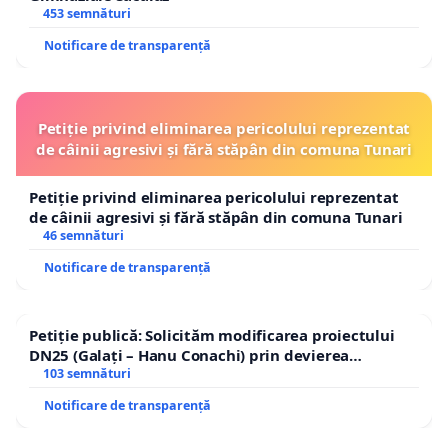
453 semnături
Notificare de transparență
Petiție privind eliminarea pericolului reprezentat
de câinii agresivi și fără stăpân din comuna Tunari
Petiție privind eliminarea pericolului reprezentat
de câinii agresivi și fără stăpân din comuna Tunari
46 semnături
Notificare de transparență
Petiție publică: Solicităm modificarea proiectului
DN25 (Galați – Hanu Conachi) prin devierea
traseului în afara localităților!
103 semnături
Notificare de transparență