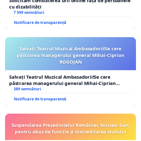
Solicităm combaterea urii online față de persoanele
cu dizabilități
7 599 semnături
Notificare de transparență
Salvați Teatrul Muzical Ambasadorii!Se cere
păstrarea managerului general Mihai-Ciprian
ROGOJAN
Salvați Teatrul Muzical Ambasadorii!Se cere
păstrarea managerului general Mihai-Ciprian
ROGOJAN
389 semnături
Notificare de transparență
Suspendarea Președintelui României, Nicușor Dan,
pentru abuz de funcție și discreditarea statului