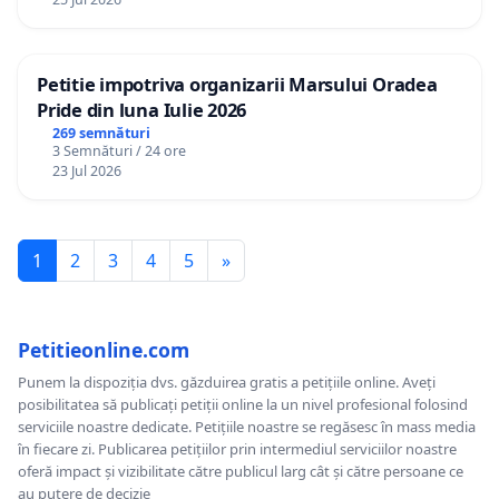
Petitie impotriva organizarii Marsului Oradea
Pride din luna Iulie 2026
269 semnături
3 Semnături / 24 ore
23 Jul 2026
1
2
3
4
5
»
Petitieonline.com
Punem la dispoziția dvs. găzduirea gratis a petițiile online. Aveți
posibilitatea să publicați petiții online la un nivel profesional folosind
serviciile noastre dedicate. Petițiile noastre se regăsesc în mass media
în fiecare zi. Publicarea petițiilor prin intermediul serviciilor noastre
oferă impact și vizibilitate către publicul larg cât și către persoane ce
au putere de decizie