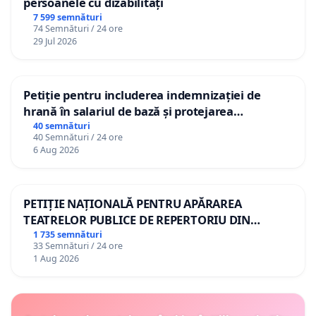
persoanele cu dizabilități
7 599 semnături
74 Semnături / 24 ore
29 Jul 2026
Petiție pentru includerea indemnizației de
hrană în salariul de bază și protejarea
gradațiilor de vechime pentru asistenții
40 semnături
40 Semnături / 24 ore
personali
6 Aug 2026
PETIȚIE NAȚIONALĂ PENTRU APĂRAREA
TEATRELOR PUBLICE DE REPERTORIU DIN
ROMÂNIA
1 735 semnături
33 Semnături / 24 ore
1 Aug 2026