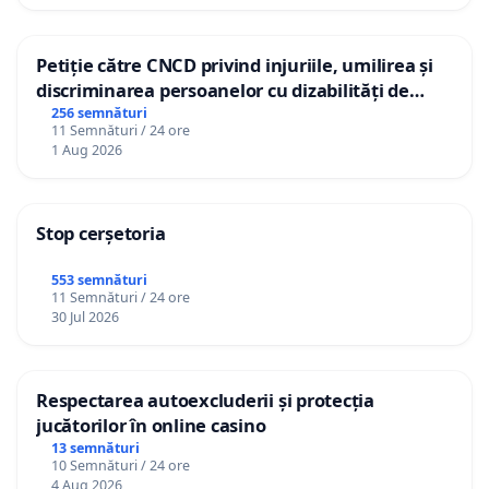
Petiție către CNCD privind injuriile, umilirea și
discriminarea persoanelor cu dizabilități de
către utilizatorul TikTok „Gorici”
256 semnături
11 Semnături / 24 ore
1 Aug 2026
Stop cerșetoria
553 semnături
11 Semnături / 24 ore
30 Jul 2026
Respectarea autoexcluderii și protecția
jucătorilor în online casino
13 semnături
10 Semnături / 24 ore
4 Aug 2026