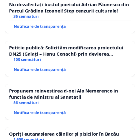
Nu dezafectați bustul poetului Adrian Păunescu din
Parcul Grădina Icoanei! Stop cenzurii culturale!
36 semnături
Notificare de transparență
Petiție publică: Solicităm modificarea proiectului
DN25 (Galați – Hanu Conachi) prin devierea
traseului în afara localităților!
103 semnături
Notificare de transparență
Propunem reinvestirea d-nei Ala Nemerenco in
functia de Ministru al Sanatatii
56 semnături
Notificare de transparență
Opriți eutanasierea câinilor și pisicilor în Bacău
1 600 semnături