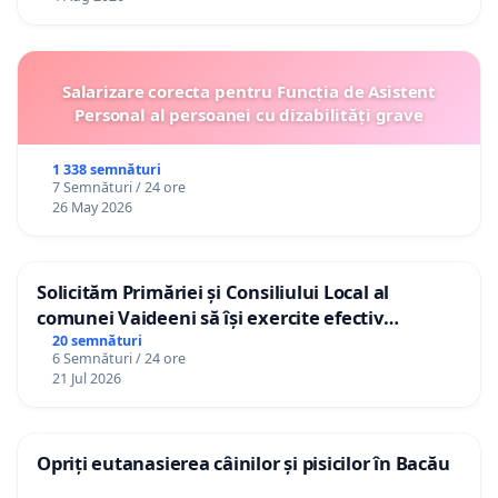
Salarizare corecta pentru Funcția de Asistent
Personal al persoanei cu dizabilități grave
1 338 semnături
7 Semnături / 24 ore
26 May 2026
Solicităm Primăriei și Consiliului Local al
comunei Vaideeni să își exercite efectiv
atribuțiile legale și să reprezinte interesele
20 semnături
6 Semnături / 24 ore
cetățenilor în raport cu APAVIL S.A, operatorul
21 Jul 2026
serviciului de apă!
Opriți eutanasierea câinilor și pisicilor în Bacău