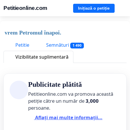
Petitieonline.com
Inițiază o petiție
vrem Petromul înapoi.
Petitie
Semnături
1 490
Vizibilitate suplimentară
Publicitate plătită
Petitieonline.com va promova această
petiție către un număr de
3,000
persoane.
Aflați mai multe informații...