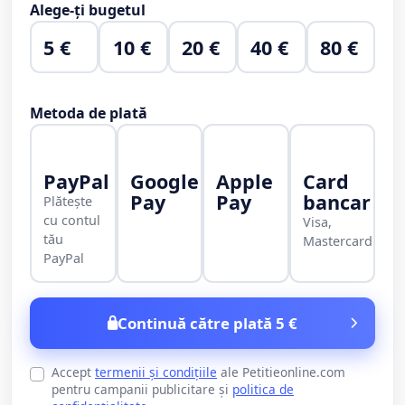
Alege-ți bugetul
5 €
10 €
20 €
40 €
80 €
Metoda de plată
PayPal
Google
Apple
Card
Pay
Pay
bancar
Plătește
cu contul
Visa,
tău
Mastercard
PayPal
Continuă către plată 5 €
Accept
termenii și condițiile
ale Petitieonline.com
pentru campanii publicitare și
politica de