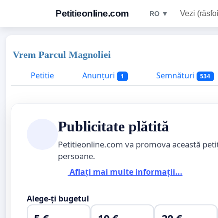
Petitieonline.com
Vezi (răsfoi
RO ▼
Vrem Parcul Magnoliei
Petitie
Anunțuri
Semnături
1
534
Publicitate plătită
Petitieonline.com va promova această peti
persoane.
Aflați mai multe informații...
Alege-ți bugetul