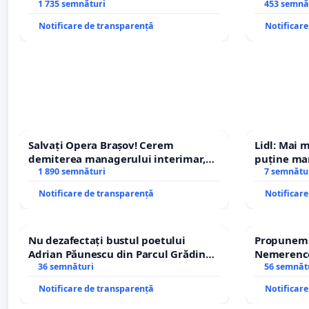
REPERTORIU DIN ROMÂNIA
1 735 semnături
453 semnă
Notificare de transparență
Notificar
Salvați Opera Brașov! Cerem
Lidl: Mai 
demiterea managerului interimar,
puține mar
Petrean Lucian-Marius!
1 890 semnături
7 semnătu
Notificare de transparență
Notificar
Nu dezafectați bustul poetului
Propunem r
Adrian Păunescu din Parcul Grădina
Nemerenco 
Icoanei! Stop cenzurii culturale!
36 semnături
Sanatatii
56 semnăt
Notificare de transparență
Notificar