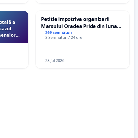
Petitie impotriva organizarii
otală a
Marsului Oradea Pride din luna
cazul
Iulie 2026
269 semnături
menelor
3 Semnături / 24 ore
esori de
aţiei
23 Jul 2026