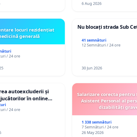
6
6 Aug 2026
Nu blocați strada Sub Ce
ntare locuri rezidențiat
edicină generală
41 semnături
12 Semnături / 24 ore
nături
ri / 24 ore
25
30 Jun 2026
ea autoexcluderii și
Salarizare corecta pentru
jucătorilor în online
Asistent Personal al per
uri
dizabilități grav
ri / 24 ore
1 338 semnături
7 Semnături / 24 ore
6
26 May 2026