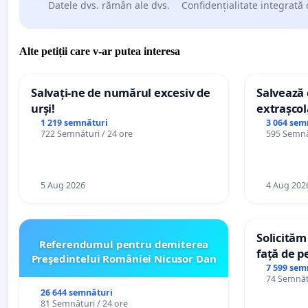
Datele dvs. rămân ale dvs.
Confidențialitate integrată 
Alte petiții care v-ar putea interesa
Salvați-ne de numărul excesiv de
Salvează c
urși!
extrașcol
palatele c
1 219 semnături
3 064 sem
722 Semnături / 24 ore
595 Semnăt
5 Aug 2026
4 Aug 202
Solicităm
Referendumul pentru demiterea
față de p
Preşedintelui României Nicusor Dan
7 599 sem
74 Semnătu
26 644 semnături
81 Semnături / 24 ore