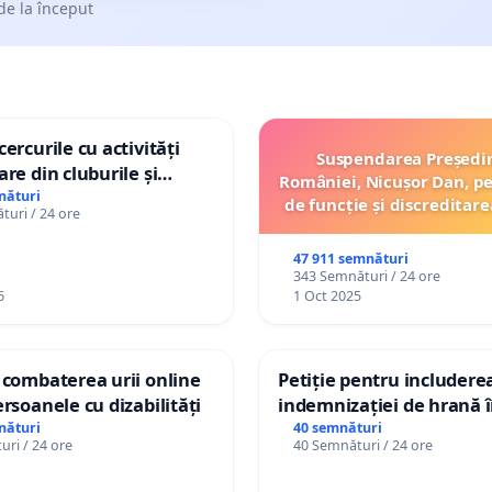
de la început
ercurile cu activități
Suspendarea Președi
are din cluburile și
României, Nicușor Dan, p
opiilor
nături
de funcție și discreditare
uri / 24 ore
47 911 semnături
343 Semnături / 24 ore
6
1 Oct 2025
 combaterea urii online
Petiție pentru includere
ersoanele cu dizabilități
indemnizației de hrană î
de bază și protejarea gra
nături
40 semnături
ri / 24 ore
40 Semnături / 24 ore
de vechime pentru asiste
personali