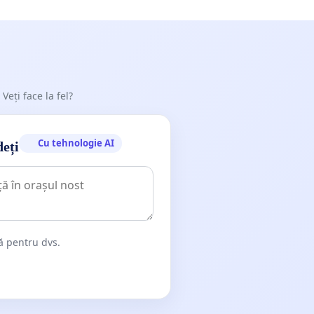
 Veți face la fel?
Cu tehnologie AI
deți
dă pentru dvs.