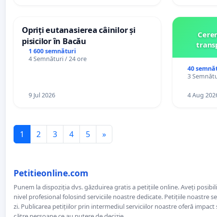
Opriți eutanasierea câinilor și
Cerem
pisicilor în Bacău
trans
1 600 semnături
4 Semnături / 24 ore
40 semnăt
3 Semnătur
9 Jul 2026
4 Aug 202
1
2
3
4
5
»
Petitieonline.com
Punem la dispoziția dvs. găzduirea gratis a petițiile online. Aveți posibili
nivel profesional folosind serviciile noastre dedicate. Petițiile noastre 
zi. Publicarea petițiilor prin intermediul serviciilor noastre oferă impact și
către persoane ce au putere de decizie