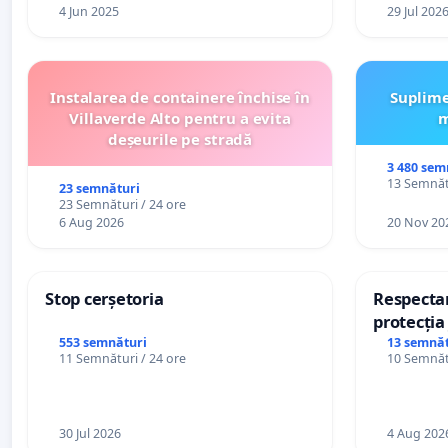
4 Jun 2025
29 Jul 202
Instalarea de containere închise în
Suplime
Villaverde Alto pentru a evita
m
deșeurile pe stradă
3 480 sem
13 Semnătu
23 semnături
23 Semnături / 24 ore
6 Aug 2026
20 Nov 20
Stop cerșetoria
Respectar
protecția 
casino
553 semnături
13 semnăt
11 Semnături / 24 ore
10 Semnătu
30 Jul 2026
4 Aug 202