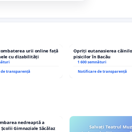
combaterea urii online față
Opriți eutanasierea câinilo
ele cu dizabilități
pisicilor în Bacău
nături
1 600 semnături
e de transparență
Notificare de transparență
himbarea nedreaptă a
Salvați Teatrul Muz
 Școlii Gimnaziale Săcălaz