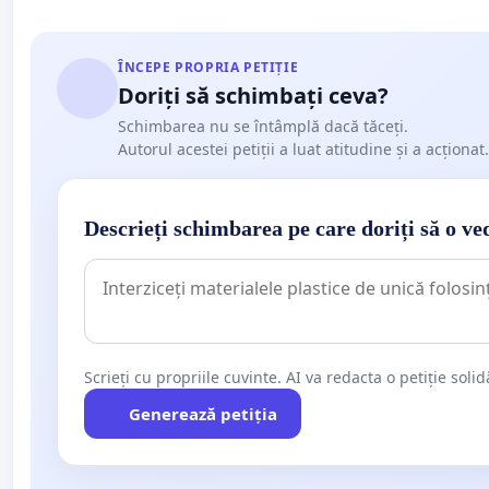
ÎNCEPE PROPRIA PETIȚIE
Doriți să schimbați ceva?
Schimbarea nu se întâmplă dacă tăceți.
Autorul acestei petiții a luat atitudine și a acționat.
Descrieți schimbarea pe care doriți să o ve
Scrieți cu propriile cuvinte. AI va redacta o petiție soli
Generează petiția