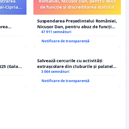
strarea
României, Nicușor Dan, pentru abuz
ai-Ciprian
de funcție și discreditarea statului
Suspendarea Președintelui României,
area
Nicușor Dan, pentru abuz de funcție
i-Ciprian
și discreditarea statului
47 911 semnături
Notificare de transparență
Salvează cercurile cu activități
25 (Galați
extrașcolare din cluburile și palatele
erea
copiilor
3 064 semnături
lor!
Notificare de transparență