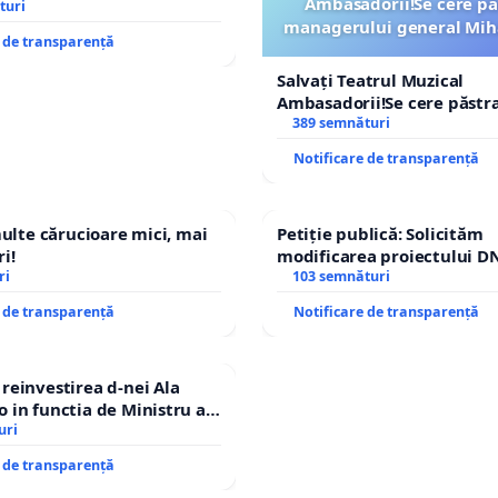
Ambasadorii!Se cere pă
turi
managerului general Mih
e de transparență
ROGOJAN
Salvați Teatrul Muzical
Ambasadorii!Se cere păstr
managerului general Miha
389 semnături
ROGOJAN
Notificare de transparență
multe cărucioare mici, mai
Petiție publică: Solicităm
i!
modificarea proiectului DN
ri
– Hanu Conachi) prin devi
103 semnături
traseului în afara localități
e de transparență
Notificare de transparență
einvestirea d-nei Ala
in functia de Ministru al
uri
e de transparență