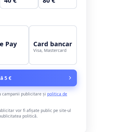
40 €
80 €
e Pay
Card bancar
Visa, Mastercard
ă 5 €
u campanii publicitare și
politica de
citar vor fi afișate public pe site-ul
blicitatea politică.