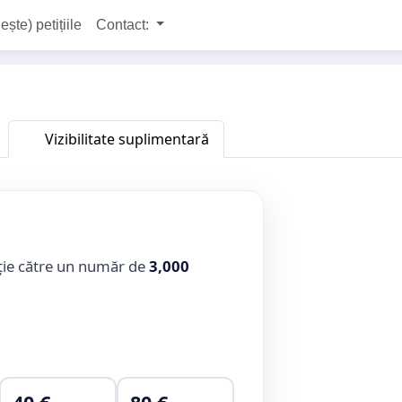
ește) petițiile
Contact:
Vizibilitate suplimentară
ție către un număr de
3,000