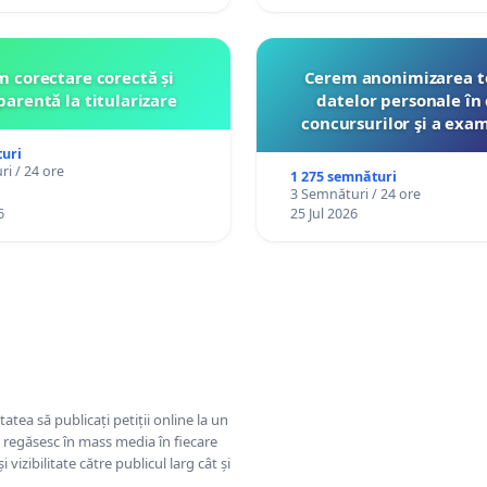
 corectare corectă și
Cerem anonimizarea t
parentă la titularizare
datelor personale în 
concursurilor şi a exa
organizate pentru prof
uri
către Ministerul Educ
i / 24 ore
1 275 semnături
3 Semnături / 24 ore
6
25 Jul 2026
tatea să publicați petiții online la un
se regăsesc în mass media în fiecare
 vizibilitate către publicul larg cât și