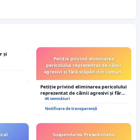
r și
Petiție privind eliminarea
pericolului reprezentat de câinii
agresivi și fără stăpân din comuna
Tunari
Petiție privind eliminarea pericolului
reprezentat de câinii agresivi și fără
stăpân din comuna Tunari
46 semnături
Notificare de transparență
ical
Suspendarea Președintelui