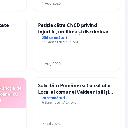
1 Aug 2026
tate
Petiție către CNCD privind
injuriile, umilirea și discriminarea
persoanelor cu dizabilități de
256 semnături
11 Semnături / 24 ore
către utilizatorul TikTok „Gorici”
1 Aug 2026
Solicităm Primăriei și Consiliului
 Funcția de
Local al comunei Vaideeni să își
soanei cu
exercite efectiv atribuțiile legale
20 semnături
e
6 Semnături / 24 ore
și să reprezinte interesele
cetățenilor în raport cu APAVIL
S.A, operatorul serviciului de apă!
21 Jul 2026