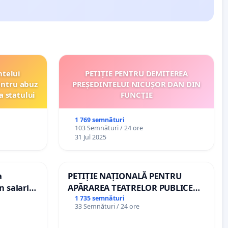
ntelui
PETIȚIE PENTRU DEMITEREA
entru abuz
PREȘEDINTELUI NICUȘOR DAN DIN
a statului
FUNCȚIE
1 769 semnături
103 Semnături / 24 ore
31 Jul 2025
a
PETIȚIE NAȚIONALĂ PENTRU
n salariul
APĂRAREA TEATRELOR PUBLICE
dațiilor
DE REPERTORIU DIN ROMÂNIA
1 735 semnături
33 Semnături / 24 ore
nții