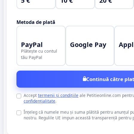
5 €
10 €
20 €
Metoda de plată
PayPal
Google Pay
Appl
Plătește cu contul
tău PayPal
Continuă către plat
Accept
termenii și condițiile
ale Petitieonline.com pentr
confidențialitate
.
Înțeleg că numele meu și suma plătită pentru anunțul publi
nostru. Regulile UE impun această transparență pentru pu