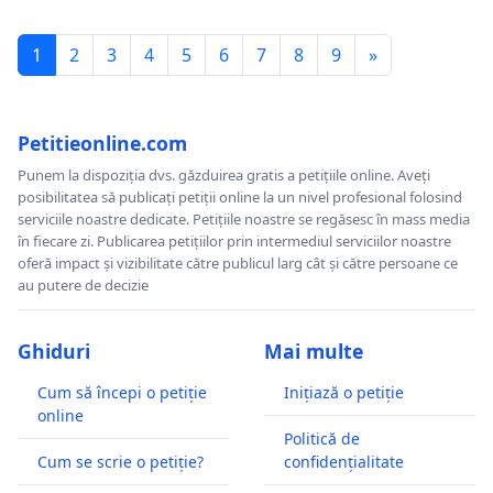
1
2
3
4
5
6
7
8
9
»
Petitieonline.com
Punem la dispoziția dvs. găzduirea gratis a petițiile online. Aveți
posibilitatea să publicați petiții online la un nivel profesional folosind
serviciile noastre dedicate. Petițiile noastre se regăsesc în mass media
în fiecare zi. Publicarea petițiilor prin intermediul serviciilor noastre
oferă impact și vizibilitate către publicul larg cât și către persoane ce
au putere de decizie
Ghiduri
Mai multe
Cum să începi o petiție
Inițiază o petiție
online
Politică de
Cum se scrie o petiție?
confidențialitate