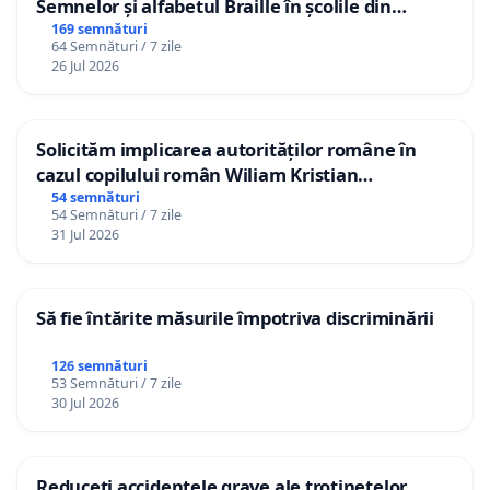
Semnelor și alfabetul Braille în școlile din
Republica Moldova!
169 semnături
64 Semnături / 7 zile
26 Jul 2026
Solicităm implicarea autorităților române în
cazul copilului român Wiliam Kristian
Gheorghe, aflat în plasament în Danemarca de
54 semnături
54 Semnături / 7 zile
12 ani
31 Jul 2026
Să fie întărite măsurile împotriva discriminării
126 semnături
53 Semnături / 7 zile
30 Jul 2026
Reduceți accidentele grave ale trotinetelor