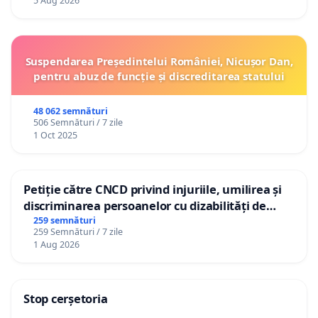
5 Aug 2026
Suspendarea Președintelui României, Nicușor Dan,
pentru abuz de funcție și discreditarea statului
48 062 semnături
506 Semnături / 7 zile
1 Oct 2025
Petiție către CNCD privind injuriile, umilirea și
discriminarea persoanelor cu dizabilități de
către utilizatorul TikTok „Gorici”
259 semnături
259 Semnături / 7 zile
1 Aug 2026
Stop cerșetoria