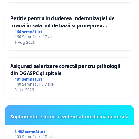
Petiție pentru includerea indemnizației de
hrană în salariul de bază și protejarea
gradațiilor de vechime pentru asistenții
166 semnături
166 Semnături / 7 zile
personali
6 Aug 2026
Asigurați salarizare corectă pentru psihologii
din DGASPC și spitale
181 semnături
140 Semnături / 7 zile
31 Jul 2026
Suplimentare locuri rezidențiat medicină generală
3 482 semnături
103 Semnături / 7 zile