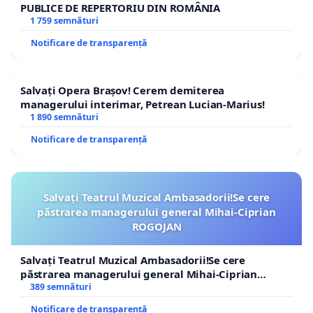
PUBLICE DE REPERTORIU DIN ROMÂNIA
1 759 semnături
Notificare de transparență
Salvați Opera Brașov! Cerem demiterea
managerului interimar, Petrean Lucian-Marius!
1 890 semnături
Notificare de transparență
Salvați Teatrul Muzical Ambasadorii!Se cere
păstrarea managerului general Mihai-Ciprian
ROGOJAN
Salvați Teatrul Muzical Ambasadorii!Se cere
păstrarea managerului general Mihai-Ciprian
ROGOJAN
389 semnături
Notificare de transparență