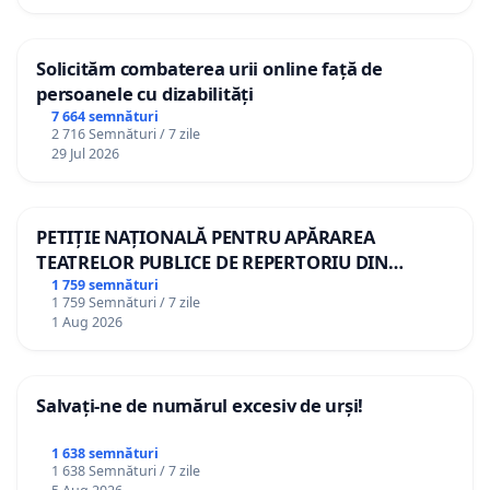
Solicităm combaterea urii online față de
persoanele cu dizabilități
7 664 semnături
2 716 Semnături / 7 zile
29 Jul 2026
PETIȚIE NAȚIONALĂ PENTRU APĂRAREA
TEATRELOR PUBLICE DE REPERTORIU DIN
ROMÂNIA
1 759 semnături
1 759 Semnături / 7 zile
1 Aug 2026
Salvați-ne de numărul excesiv de urși!
1 638 semnături
1 638 Semnături / 7 zile