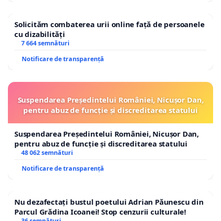
Solicităm combaterea urii online față de persoanele
cu dizabilități
7 664 semnături
Notificare de transparență
Suspendarea Președintelui României, Nicușor Dan,
pentru abuz de funcție și discreditarea statului
Suspendarea Președintelui României, Nicușor Dan,
pentru abuz de funcție și discreditarea statului
48 062 semnături
Notificare de transparență
Nu dezafectați bustul poetului Adrian Păunescu din
Parcul Grădina Icoanei! Stop cenzurii culturale!
36 semnături