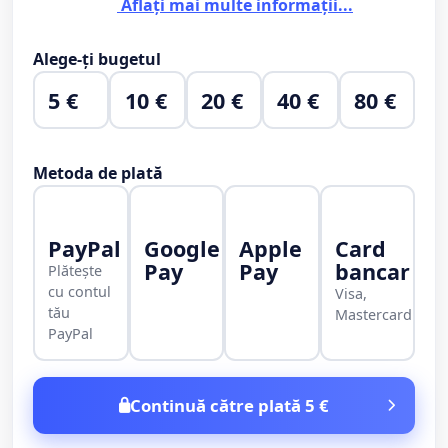
Aflați mai multe informații...
Alege-ți bugetul
5 €
10 €
20 €
40 €
80 €
Metoda de plată
PayPal
Google
Apple
Card
Pay
Pay
bancar
Plătește
cu contul
Visa,
tău
Mastercard
PayPal
Continuă către plată 5 €