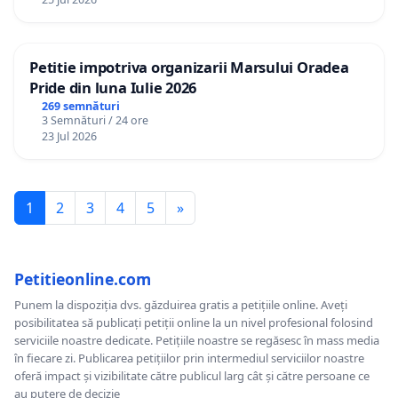
Petitie impotriva organizarii Marsului Oradea
Pride din luna Iulie 2026
269 semnături
3 Semnături / 24 ore
23 Jul 2026
1
2
3
4
5
»
Petitieonline.com
Punem la dispoziția dvs. găzduirea gratis a petițiile online. Aveți
posibilitatea să publicați petiții online la un nivel profesional folosind
serviciile noastre dedicate. Petițiile noastre se regăsesc în mass media
în fiecare zi. Publicarea petițiilor prin intermediul serviciilor noastre
oferă impact și vizibilitate către publicul larg cât și către persoane ce
au putere de decizie