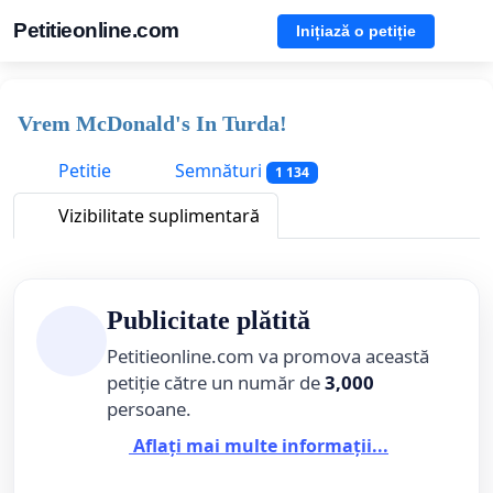
Petitieonline.com
Inițiază o petiție
Vrem McDonald's In Turda!
Petitie
Semnături
1 134
Vizibilitate suplimentară
Publicitate plătită
Petitieonline.com va promova această
petiție către un număr de
3,000
persoane.
Aflați mai multe informații...