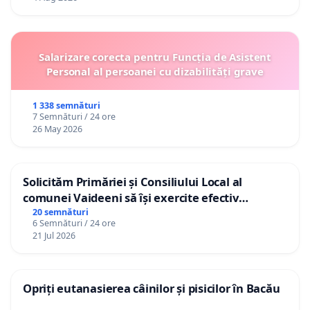
Salarizare corecta pentru Funcția de Asistent
Personal al persoanei cu dizabilități grave
1 338 semnături
7 Semnături / 24 ore
26 May 2026
Solicităm Primăriei și Consiliului Local al
comunei Vaideeni să își exercite efectiv
atribuțiile legale și să reprezinte interesele
20 semnături
6 Semnături / 24 ore
cetățenilor în raport cu APAVIL S.A, operatorul
21 Jul 2026
serviciului de apă!
Opriți eutanasierea câinilor și pisicilor în Bacău