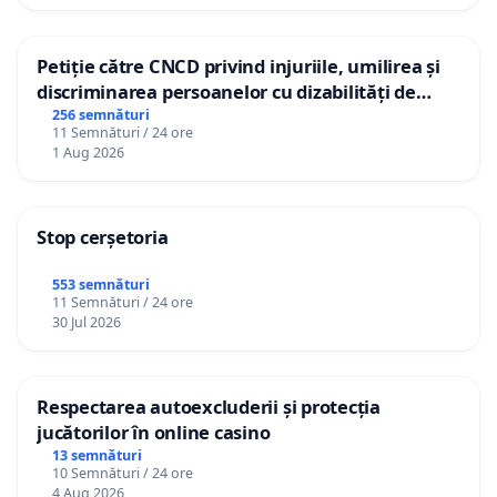
Petiție către CNCD privind injuriile, umilirea și
discriminarea persoanelor cu dizabilități de
către utilizatorul TikTok „Gorici”
256 semnături
11 Semnături / 24 ore
1 Aug 2026
Stop cerșetoria
553 semnături
11 Semnături / 24 ore
30 Jul 2026
Respectarea autoexcluderii și protecția
jucătorilor în online casino
13 semnături
10 Semnături / 24 ore
4 Aug 2026