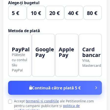
Alege-ți bugetul
5 €
10 €
20 €
40 €
80 €
Metoda de plată
PayPal
Google
Apple
Card
Pay
Pay
bancar
Plătește
cu contul
Visa,
tău
Mastercard
PayPal
Continuă către plată 5 €
Accept
termenii și condițiile
ale Petitieonline.com
pentru campanii publicitare și
politica de