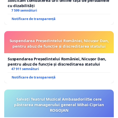
Solicităm combaterea urii online față de persoanele
cu dizabilități
7 599 semnături
Notificare de transparență
Suspendarea Președintelui României, Nicușor Dan,
pentru abuz de funcție și discreditarea statului
Suspendarea Președintelui României, Nicușor Dan,
pentru abuz de funcție și discreditarea statului
47 911 semnături
Notificare de transparență
Salvați Teatrul Muzical Ambasadorii!Se cere
păstrarea managerului general Mihai-Ciprian
ROGOJAN