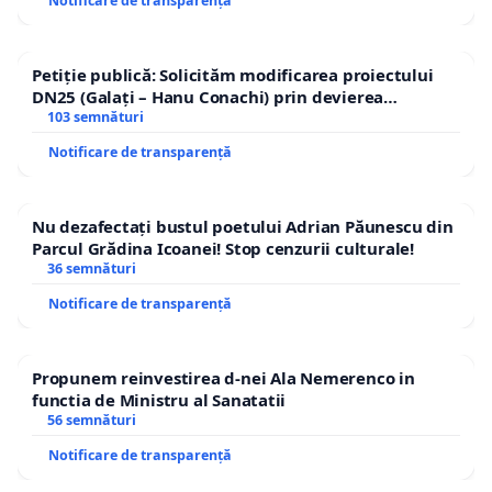
Notificare de transparență
Petiție publică: Solicităm modificarea proiectului
DN25 (Galați – Hanu Conachi) prin devierea
traseului în afara localităților!
103 semnături
Notificare de transparență
Nu dezafectați bustul poetului Adrian Păunescu din
Parcul Grădina Icoanei! Stop cenzurii culturale!
36 semnături
Notificare de transparență
Propunem reinvestirea d-nei Ala Nemerenco in
functia de Ministru al Sanatatii
56 semnături
Notificare de transparență