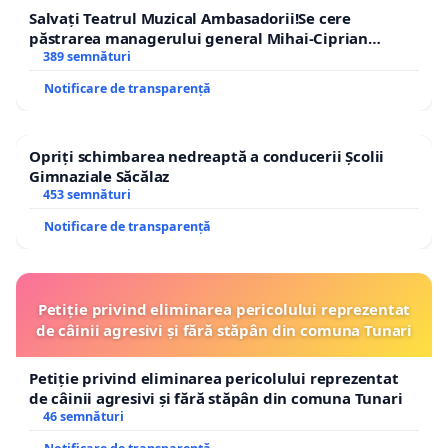
Salvați Teatrul Muzical Ambasadorii!Se cere
păstrarea managerului general Mihai-Ciprian
ROGOJAN
389 semnături
Notificare de transparență
Opriți schimbarea nedreaptă a conducerii Școlii
Gimnaziale Săcălaz
453 semnături
Notificare de transparență
Petiție privind eliminarea pericolului reprezentat
de câinii agresivi și fără stăpân din comuna Tunari
Petiție privind eliminarea pericolului reprezentat
de câinii agresivi și fără stăpân din comuna Tunari
46 semnături