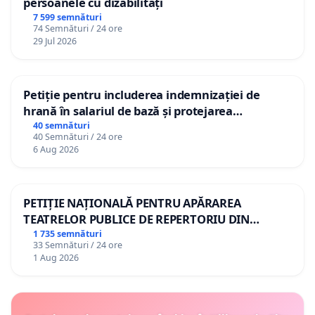
persoanele cu dizabilități
7 599 semnături
74 Semnături / 24 ore
29 Jul 2026
Petiție pentru includerea indemnizației de
hrană în salariul de bază și protejarea
gradațiilor de vechime pentru asistenții
40 semnături
40 Semnături / 24 ore
personali
6 Aug 2026
PETIȚIE NAȚIONALĂ PENTRU APĂRAREA
TEATRELOR PUBLICE DE REPERTORIU DIN
ROMÂNIA
1 735 semnături
33 Semnături / 24 ore
1 Aug 2026