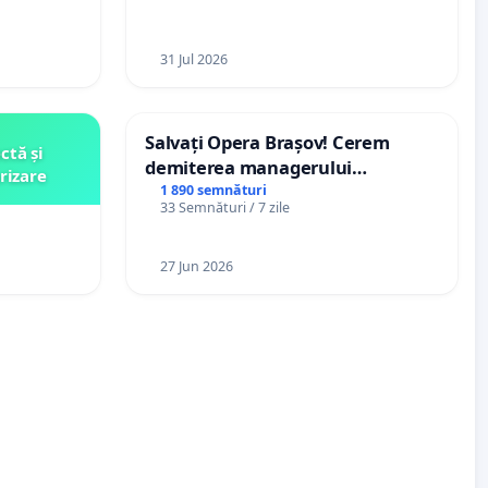
ani
31 Jul 2026
Salvați Opera Brașov! Cerem
ctă și
demiterea managerului
rizare
interimar, Petrean Lucian-Marius!
1 890 semnături
33 Semnături / 7 zile
27 Jun 2026