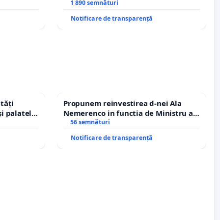
A
Petrean Lucian-Marius!
1 890 semnături
Notificare de transparență
tăți
Propunem reinvestirea d-nei Ala
și palatele
Nemerenco in functia de Ministru al
Sanatatii
56 semnături
Notificare de transparență