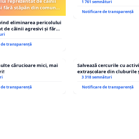
lui reprezentat de câinii
REPERTORIU DIN ROMÂNI
1 761 semnături
și fără stăpân din comuna
Notificare de transparență
Tunari
ivind eliminarea pericolului
 de câinii agresivi și fără
n comuna Tunari
uri
e de transparență
multe cărucioare mici, mai
Salvează cercurile cu activi
i!
extrașcolare din cluburile 
ri
copiilor
3 318 semnături
e de transparență
Notificare de transparență