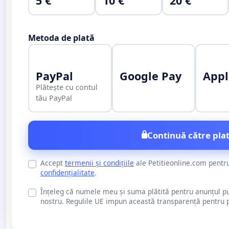
5 €
10 €
20 €
Metoda de plată
PayPal
Google Pay
Appl
Plătește cu contul
tău PayPal
Continuă către plat
Accept
termenii și condițiile
ale Petitieonline.com pentr
confidențialitate
.
Înțeleg că numele meu și suma plătită pentru anunțul publi
nostru. Regulile UE impun această transparență pentru pu