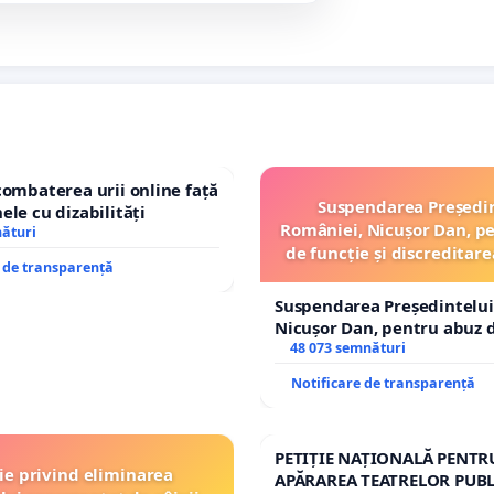
combaterea urii online față
Suspendarea Președi
ele cu dizabilități
României, Nicușor Dan, p
nături
de funcție și discreditare
e de transparență
Suspendarea Președintelui
Nicușor Dan, pentru abuz d
și discreditarea statului
48 073 semnături
Notificare de transparență
PETIȚIE NAȚIONALĂ PENTR
ție privind eliminarea
APĂRAREA TEATRELOR PUBL