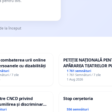
dă pentru dvs.
de la început
 combaterea urii online
PETIȚIE NAȚIONALĂ PE
ersoanele cu dizabilități
APĂRAREA TEATRELOR P
DE REPERTORIU DIN RO
nături
1 761 semnături
ături / 7 zile
1 761 Semnături / 7 zile
6
1 Aug 2026
ătre CNCD privind
Stop cerșetoria
 umilirea și discriminarea
or cu dizabilități de
turi
556 semnături