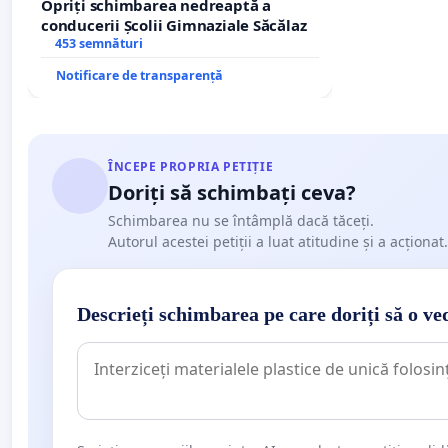
Opriți schimbarea nedreaptă a
conducerii Școlii Gimnaziale Săcălaz
453 semnături
Notificare de transparență
ÎNCEPE PROPRIA PETIȚIE
Doriți să schimbați ceva?
Schimbarea nu se întâmplă dacă tăceți.
Autorul acestei petiții a luat atitudine și a acționat.
Descrieți schimbarea pe care doriți să o ve