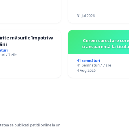
6
31 Jul 2026
tărite măsurile împotriva
Cerem corectare core
ării
transparentă la titula
turi
ri / 7 zile
41 semnături
41 Semnături / 7 zile
6
4 Aug 2026
tatea să publicați petiții online la un