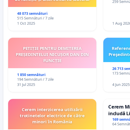
259 Semnăt
către util
48 073 semnături
515 Semnături / 7 zile
1 Oct 2025
1 Aug 202
PETIȚIE PENTRU DEMITEREA
Referen
PREȘEDINTELUI NICUȘOR DAN DIN
Preşedint
FUNCȚIE
26 713 se
173 Semnăt
1 850 semnături
194 Semnături / 7 zile
31 Jul 2025
4 Jun 2025
Cerem Min
Cerem interzicerea utilizării
includă L
trotinetelor electrice de către
alfabetul 
169 semnă
minori în România
64 Semnătu
Republic