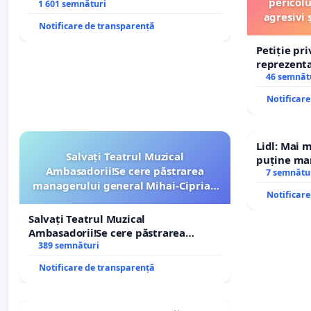
pericolu
1 601 semnături
agresivi 
Notificare de transparență
Petiție pr
reprezentat
stăpân di
46 semnăt
Notificar
Lidl: Mai 
Salvați Teatrul Muzical
puține mar
Ambasadorii!Se cere păstrarea
7 semnătu
managerului general Mihai-Ciprian
Notificar
ROGOJAN
Salvați Teatrul Muzical
Ambasadorii!Se cere păstrarea
managerului general Mihai-Ciprian
389 semnături
ROGOJAN
Notificare de transparență