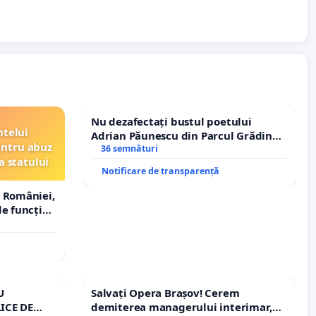
Nu dezafectați bustul poetului
ntelui
Adrian Păunescu din Parcul Grădina
entru abuz
Icoanei! Stop cenzurii culturale!
36 semnături
a statului
Notificare de transparență
 României,
e funcție
U
Salvați Opera Brașov! Cerem
ICE DE
demiterea managerului interimar,