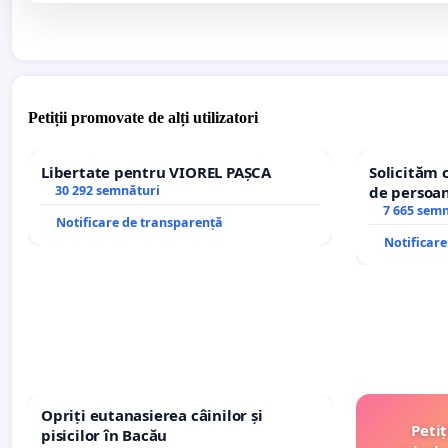
Petiții promovate de alți utilizatori
Libertate pentru VIOREL PAȘCA
Solicităm 
30 292 semnături
de persoan
7 665 sem
Notificare de transparență
Notificar
Opriți eutanasierea câinilor și
Peti
pisicilor în Bacău