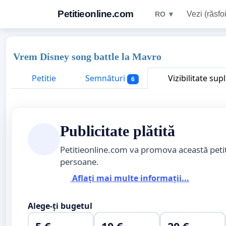
Petitieonline.com
Vezi (răsfoi
RO ▼
Vrem Disney song battle la Mavro
Petitie
Semnături
Vizibilitate su
6
Publicitate plătită
Petitieonline.com va promova această peti
persoane.
Aflați mai multe informații...
Alege-ți bugetul