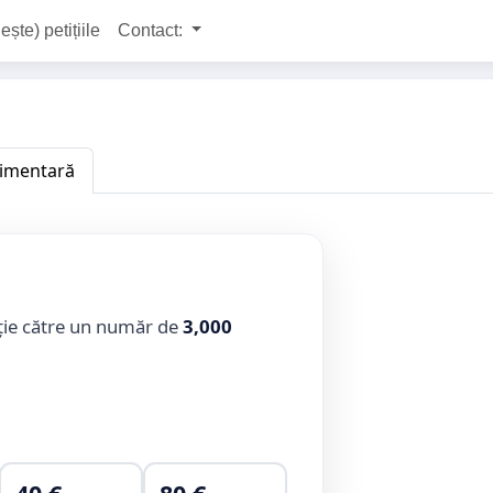
ește) petițiile
Contact:
plimentară
ție către un număr de
3,000