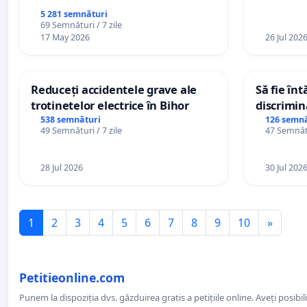
5 281 semnături
69 Semnături / 7 zile
17 May 2026
26 Jul 202
Reduceți accidentele grave ale
Să fie în
trotinetelor electrice în Bihor
discrimin
538 semnături
126 semnă
49 Semnături / 7 zile
47 Semnătu
28 Jul 2026
30 Jul 202
1
2
3
4
5
6
7
8
9
10
»
Petitieonline.com
Punem la dispoziția dvs. găzduirea gratis a petițiile online. Aveți posibili