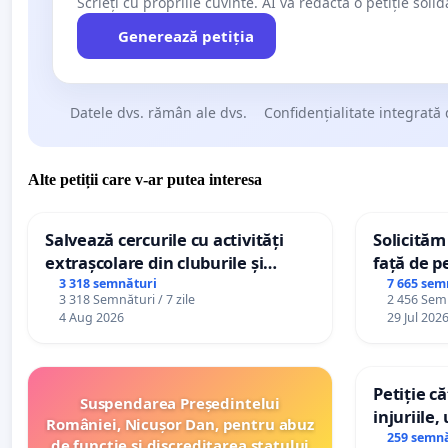
Scrieți cu propriile cuvinte. AI va redacta o petiție soli
Generează petiția
Datele dvs. rămân ale dvs.
Confidențialitate integrată 
Alte petiții care v-ar putea interesa
Salvează cercurile cu activități
Solicităm
extrașcolare din cluburile și
față de p
palatele copiilor
3 318 semnături
7 665 sem
3 318 Semnături / 7 zile
2 456 Semn
4 Aug 2026
29 Jul 202
Petiție c
Suspendarea Președintelui
injuriile,
României, Nicușor Dan, pentru abuz
persoanel
259 semnă
de funcție și discreditarea statului