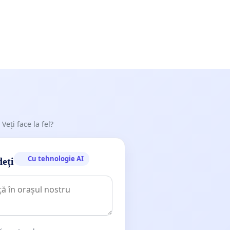
 Veți face la fel?
Cu tehnologie AI
deți