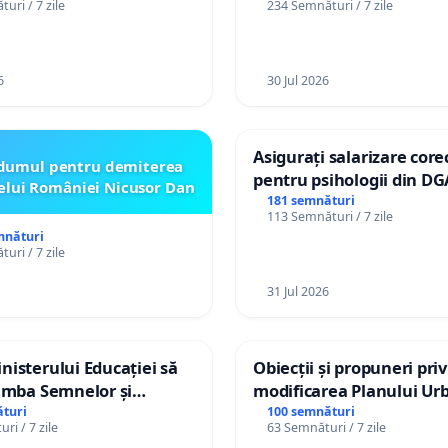
uri / 7 zile
234 Semnături / 7 zile
izatorul TikTok „Gorici”
6
30 Jul 2026
Asigurați salarizare core
dumul pentru demiterea
pentru psihologii din DG
elui României Nicusor Dan
spitale
181 semnături
113 Semnături / 7 zile
mnături
uri / 7 zile
31 Jul 2026
isterului Educației să
Obiecții și propuneri pri
imba Semnelor și
modificarea Planului Urb
Braille în școlile din
General al orașului Ialo
turi
100 semnături
ri / 7 zile
63 Semnături / 7 zile
a Moldova!