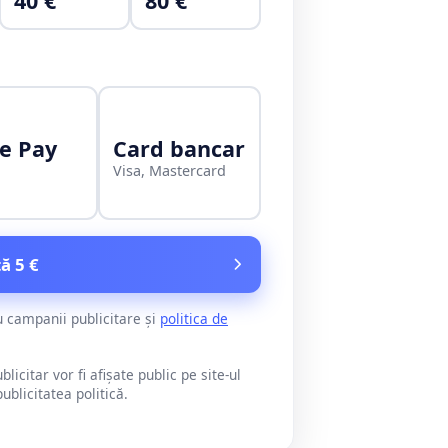
40 €
80 €
e Pay
Card bancar
Visa, Mastercard
ă 5 €
u campanii publicitare și
politica de
citar vor fi afișate public pe site-ul
blicitatea politică.