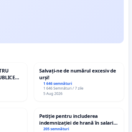
NTRU
Salvați-ne de numărul excesiv de
UBLICE
urși!
MÂNIA
1 646 semnături
1 646 Semnături / 7 zile
5 Aug 2026
Petiție pentru includerea
indemnizației de hrană în salariul
de bază și protejarea gradațiilor
205 semnături