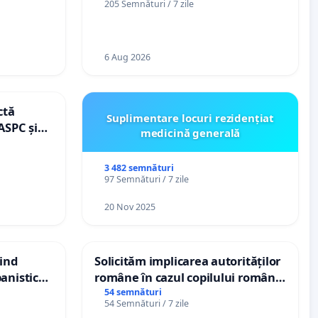
205 Semnături / 7 zile
de vechime pentru asistenții
personali
6 Aug 2026
ctă
Suplimentare locuri rezidențiat
ASPC și
medicină generală
3 482 semnături
97 Semnături / 7 zile
20 Nov 2025
vind
Solicităm implicarea autorităților
anistic
române în cazul copilului român
veni
Wiliam Kristian Gheorghe, aflat în
54 semnături
54 Semnături / 7 zile
plasament în Danemarca de 12