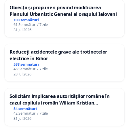
Obiecții și propuneri privind modificarea
Planului Urbanistic General al orașului Ialoveni
100 semnături
61 Semnături / 7 zile
31 Jul 2026
Reduceți accidentele grave ale trotinetelor
electrice în Bihor
538 semnături
48 Semnături / 7 zile
28 Jul 2026
Solicităm implicarea autorităților române în
cazul copilului român Wiliam Kristian
Gheorghe, aflat în plasament în Danemarca de
54 semnături
42 Semnături / 7 zile
12 ani
31 Jul 2026