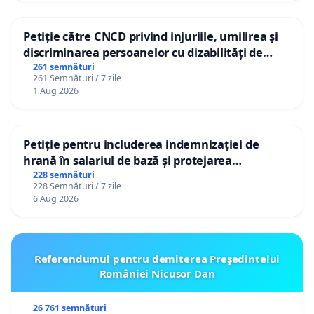
Petiție către CNCD privind injuriile, umilirea și
discriminarea persoanelor cu dizabilități de
către utilizatorul TikTok „Gorici”
261 semnături
261 Semnături / 7 zile
1 Aug 2026
Petiție pentru includerea indemnizației de
hrană în salariul de bază și protejarea
gradațiilor de vechime pentru asistenții
228 semnături
228 Semnături / 7 zile
personali
6 Aug 2026
Referendumul pentru demiterea Preşedintelui
României Nicusor Dan
26 761 semnături