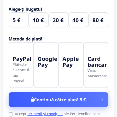
Alege-ți bugetul
5 €
10 €
20 €
40 €
80 €
Metoda de plată
PayPal
Google
Apple
Card
Pay
Pay
bancar
Plătește
cu contul
Visa,
tău
Mastercard
PayPal
Continuă către plată 5 €
Accept
termenii și condițiile
ale Petitieonline.com