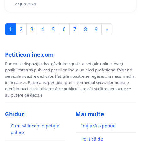
27 Jun 2026
1
2
3
4
5
6
7
8
9
»
Petitieonline.com
Punem la dispoziția dvs. găzduirea gratis a petițiile online. Aveți
posibilitatea să publicați petiții online la un nivel profesional folosind
serviciile noastre dedicate. Petițiile noastre se regăsesc în mass media
în fiecare zi. Publicarea petițiilor prin intermediul serviciilor noastre
oferă impact și vizibilitate către publicul larg cât și către persoane ce
au putere de decizie
Ghiduri
Mai multe
Cum să începi o petiție
Inițiază o petiție
online
Politică de