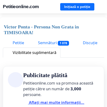
Petitieonline.com
Inițiază o petiție
Victor Ponta - Persona Non Grata in
TIMISOARA!
Petitie
Semnături
Discuție
1 078
Vizibilitate suplimentară
Publicitate plătită
Petitieonline.com va promova această
petiție către un număr de
3,000
persoane.
Aflați mai multe informații...