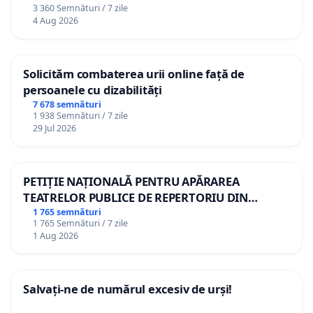
3 360 Semnături / 7 zile
4 Aug 2026
Solicităm combaterea urii online față de
persoanele cu dizabilități
7 678 semnături
1 938 Semnături / 7 zile
29 Jul 2026
PETIȚIE NAȚIONALĂ PENTRU APĂRAREA
TEATRELOR PUBLICE DE REPERTORIU DIN
ROMÂNIA
1 765 semnături
1 765 Semnături / 7 zile
1 Aug 2026
Salvați-ne de numărul excesiv de urși!