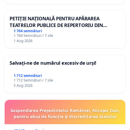
PETIȚIE NAȚIONALĂ PENTRU APĂRAREA
TEATRELOR PUBLICE DE REPERTORIU DIN
ROMÂNIA
1 764 semnături
1 764 Semnături / 7 zile
1 Aug 2026
Salvați-ne de numărul excesiv de urși!
1 712 semnături
1 712 Semnături / 7 zile
5 Aug 2026
Suspendarea Președintelui României, Nicușor Dan,
pentru abuz de funcție și discreditarea statului