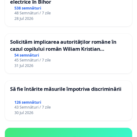
electrice în Bihor
538 semnături
48 Semnături / 7 zile
28 Jul 2026
Solicităm implicarea autorităților române în
cazul copilului român Wiliam Kristian
Gheorghe, aflat în plasament în Danemarca de
54 semnături
45 Semnături / 7 zile
12 ani
31 Jul 2026
Să fie întărite măsurile împotriva discriminării
126 semnături
43 Semnături / 7 zile
30 Jul 2026