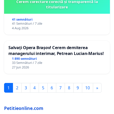
Cerem corectare corectă și transparentă la
titularizare
41 semnături
41 Semnături / 7 zile
4 Aug 2026
Salvați Opera Brașov! Cerem demiterea
managerului interimar, Petrean Lucian-Marius!
1 890 semnături
33 Semnături / 7 zile
27 Jun 2026
1
2
3
4
5
6
7
8
9
10
»
Petitieonline.com