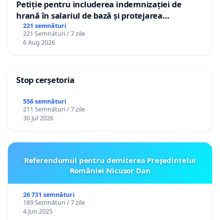
Petiție pentru includerea indemnizației de
hrană în salariul de bază și protejarea
gradațiilor de vechime pentru asistenții
221 semnături
221 Semnături / 7 zile
personali
6 Aug 2026
Stop cerșetoria
556 semnături
211 Semnături / 7 zile
30 Jul 2026
Referendumul pentru demiterea Preşedintelui
României Nicusor Dan
26 731 semnături
189 Semnături / 7 zile
4 Jun 2025