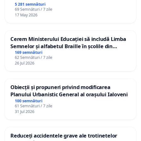
5 281 semnături
69 Semnături / 7 zile
17 May 2026
Cerem Ministerului Educației să includă Limba
Semnelor și alfabetul Braille în școlile din
Republica Moldova!
169 semnături
62 Semnături / 7 zile
26 Jul 2026
Obiecții și propuneri privind modificarea
Planului Urbanistic General al orașului Ialoveni
100 semnături
61 Semnături / 7 zile
31 Jul 2026
Reduceți accidentele grave ale trotinetelor