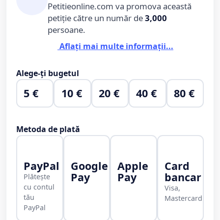
Petitieonline.com va promova această
petiție către un număr de
3,000
persoane.
Aflați mai multe informații...
Alege-ți bugetul
5 €
10 €
20 €
40 €
80 €
Metoda de plată
PayPal
Google
Apple
Card
Pay
Pay
bancar
Plătește
cu contul
Visa,
tău
Mastercard
PayPal