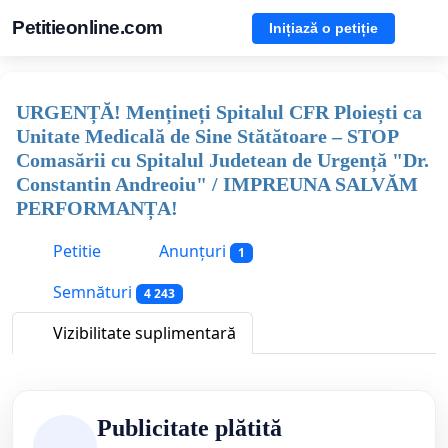
Petitieonline.com
Inițiază o petiție
URGENȚĂ! Mențineți Spitalul CFR Ploiești ca
Unitate Medicală de Sine Stătătoare – STOP
Comasării cu Spitalul Judetean de Urgență "Dr.
Constantin Andreoiu" / IMPREUNA SALVĂM
PERFORMANȚA!
Petitie
Anunțuri
1
Semnături
4 243
Vizibilitate suplimentară
Publicitate plătită