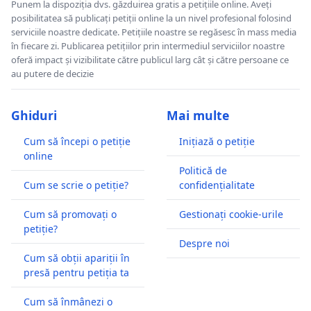
Punem la dispoziția dvs. găzduirea gratis a petițiile online. Aveți
posibilitatea să publicați petiții online la un nivel profesional folosind
serviciile noastre dedicate. Petițiile noastre se regăsesc în mass media
în fiecare zi. Publicarea petițiilor prin intermediul serviciilor noastre
oferă impact și vizibilitate către publicul larg cât și către persoane ce
au putere de decizie
Ghiduri
Mai multe
Cum să începi o petiție
Inițiază o petiție
online
Politică de
Cum se scrie o petiție?
confidențialitate
Cum să promovați o
Gestionați cookie-urile
petiție?
Despre noi
Cum să obții apariții în
presă pentru petiția ta
Cum să înmânezi o