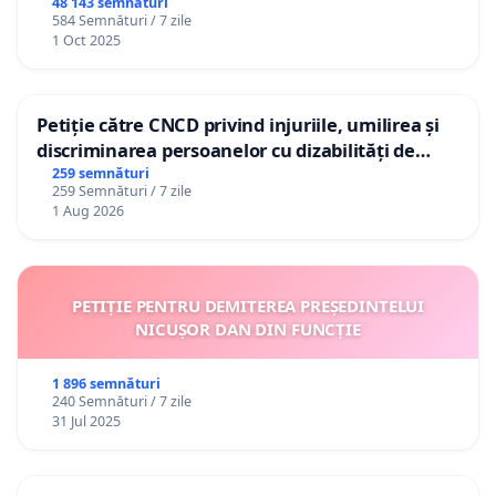
48 143 semnături
584 Semnături / 7 zile
1 Oct 2025
Petiție către CNCD privind injuriile, umilirea și
discriminarea persoanelor cu dizabilități de
către utilizatorul TikTok „Gorici”
259 semnături
259 Semnături / 7 zile
1 Aug 2026
PETIȚIE PENTRU DEMITEREA PREȘEDINTELUI
NICUȘOR DAN DIN FUNCȚIE
1 896 semnături
240 Semnături / 7 zile
31 Jul 2025