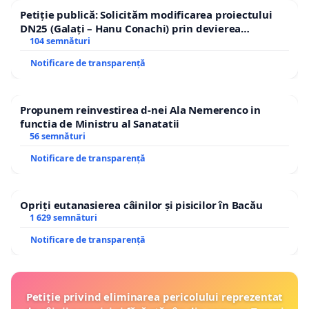
Petiție publică: Solicităm modificarea proiectului
DN25 (Galați – Hanu Conachi) prin devierea
traseului în afara localităților!
104 semnături
Notificare de transparență
Propunem reinvestirea d-nei Ala Nemerenco in
functia de Ministru al Sanatatii
56 semnături
Notificare de transparență
Opriți eutanasierea câinilor și pisicilor în Bacău
1 629 semnături
Notificare de transparență
Petiție privind eliminarea pericolului reprezentat