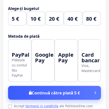
Alege-ți bugetul
5 €
10 €
20 €
40 €
80 €
Metoda de plată
PayPal
Google
Apple
Card
Pay
Pay
bancar
Plătește
cu contul
Visa,
tău
Mastercard
PayPal
Continuă către plată 5 €
Accept
termenii și condițiile
ale Petitieonline.com