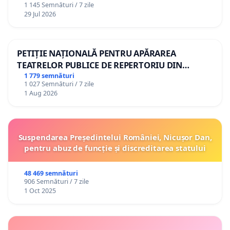
1 145 Semnături / 7 zile
29 Jul 2026
PETIȚIE NAȚIONALĂ PENTRU APĂRAREA
TEATRELOR PUBLICE DE REPERTORIU DIN
ROMÂNIA
1 779 semnături
1 027 Semnături / 7 zile
1 Aug 2026
Suspendarea Președintelui României, Nicușor Dan,
pentru abuz de funcție și discreditarea statului
48 469 semnături
906 Semnături / 7 zile
1 Oct 2025