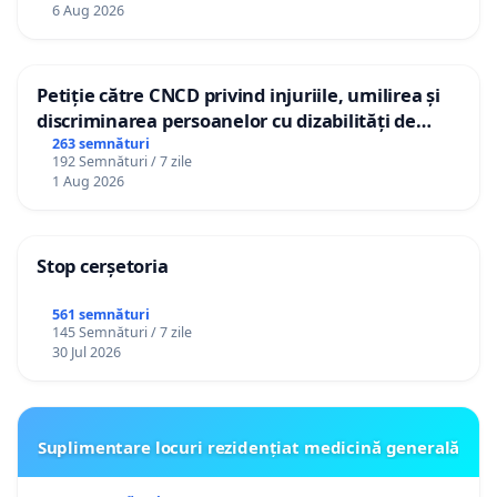
personali
6 Aug 2026
Petiție către CNCD privind injuriile, umilirea și
discriminarea persoanelor cu dizabilități de
către utilizatorul TikTok „Gorici”
263 semnături
192 Semnături / 7 zile
1 Aug 2026
Stop cerșetoria
561 semnături
145 Semnături / 7 zile
30 Jul 2026
Suplimentare locuri rezidențiat medicină generală