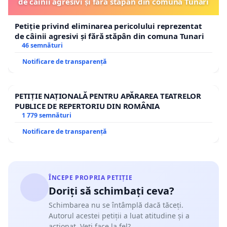
de câinii agresivi și fără stăpân din comuna Tunari
Petiție privind eliminarea pericolului reprezentat
de câinii agresivi și fără stăpân din comuna Tunari
46 semnături
Notificare de transparență
PETIȚIE NAȚIONALĂ PENTRU APĂRAREA TEATRELOR
PUBLICE DE REPERTORIU DIN ROMÂNIA
1 779 semnături
Notificare de transparență
ÎNCEPE PROPRIA PETIȚIE
Doriți să schimbați ceva?
Schimbarea nu se întâmplă dacă tăceți.
Autorul acestei petiții a luat atitudine și a
acționat. Veți face la fel?