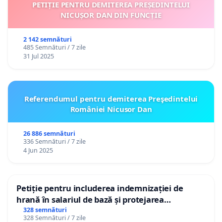
PETIȚIE PENTRU DEMITEREA PREȘEDINTELUI
NICUȘOR DAN DIN FUNCȚIE
2 142 semnături
485 Semnături / 7 zile
31 Jul 2025
Referendumul pentru demiterea Preşedintelui
României Nicusor Dan
26 886 semnături
336 Semnături / 7 zile
4 Jun 2025
Petiție pentru includerea indemnizației de
hrană în salariul de bază și protejarea
gradațiilor de vechime pentru asistenții
328 semnături
328 Semnături / 7 zile