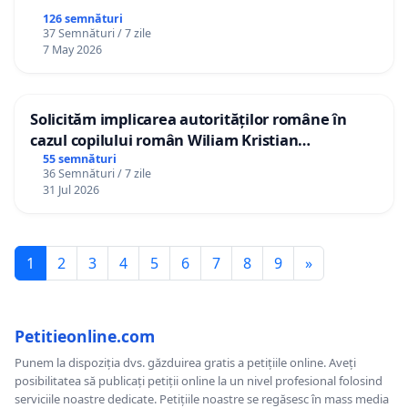
126 semnături
37 Semnături / 7 zile
7 May 2026
Solicităm implicarea autorităților române în
cazul copilului român Wiliam Kristian
Gheorghe, aflat în plasament în Danemarca de
55 semnături
36 Semnături / 7 zile
12 ani
31 Jul 2026
1
2
3
4
5
6
7
8
9
»
Petitieonline.com
Punem la dispoziția dvs. găzduirea gratis a petițiile online. Aveți
posibilitatea să publicați petiții online la un nivel profesional folosind
serviciile noastre dedicate. Petițiile noastre se regăsesc în mass media