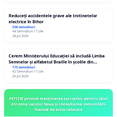
Reduceți accidentele grave ale trotinetelor
electrice în Bihor
538 semnături
44 Semnături / 7 zile
28 Jul 2026
Cerem Ministerului Educației să includă Limba
Semnelor și alfabetul Braille în școlile din
Republica Moldova!
175 semnături
42 Semnături / 7 zile
26 Jul 2026
PETIȚIE privind menținerea țarcurilor pentru câini
din zona Lacului Noua și consultarea comunității
înainte de orice relocare