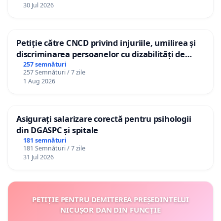
30 Jul 2026
Petiție către CNCD privind injuriile, umilirea și
discriminarea persoanelor cu dizabilități de
către utilizatorul TikTok „Gorici”
257 semnături
257 Semnături / 7 zile
1 Aug 2026
Asigurați salarizare corectă pentru psihologii
din DGASPC și spitale
181 semnături
181 Semnături / 7 zile
31 Jul 2026
PETIȚIE PENTRU DEMITEREA PREȘEDINTELUI
NICUȘOR DAN DIN FUNCȚIE