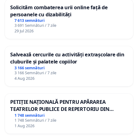
Solicităm combaterea urii online față de
persoanele cu dizabilități
7 613 semnături
3 691 Semnături / 7 zile
29 Jul 2026
Salvează cercurile cu activități extrașcolare din
cluburile și palatele copiilor
3 166 semnături
3 166 Semnături / 7 zile
4 Aug 2026
PETIȚIE NAȚIONALĂ PENTRU APĂRAREA
TEATRELOR PUBLICE DE REPERTORIU DIN
ROMÂNIA
1 748 semnături
1 748 Semnături / 7 zile
1 Aug 2026