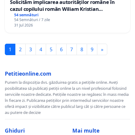
Solicităm implicarea autorităților române în
cazul copilului român Wiliam Kristian
Gheorghe, aflat în plasament în Danemarca de
54 semnături
54 Semnături / 7 zile
12 ani
31 Jul 2026
1
2
3
4
5
6
7
8
9
»
Petitieonline.com
Punem la dispoziția dvs. găzduirea gratis a petițiile online. Aveți
posibilitatea să publicați petiții online la un nivel profesional folosind
serviciile noastre dedicate. Petițiile noastre se regăsesc în mass media
în fiecare zi. Publicarea petițiilor prin intermediul serviciilor noastre
oferă impact și vizibilitate către publicul larg cât și către persoane ce
au putere de decizie
Ghiduri
Mai multe