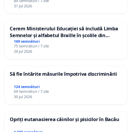
84 Semnături / 7 zile
31 Jul 2026
Cerem Ministerului Educației să includă Limba
Semnelor și alfabetul Braille în școlile din
Republica Moldova!
169 semnături
75 Semnături / 7 zile
26 Jul 2026
Să fie întărite măsurile împotriva discriminării
124 semnături
69 Semnături / 7 zile
30 Jul 2026
Opriți eutanasierea câinilor și pisicilor în Bacău