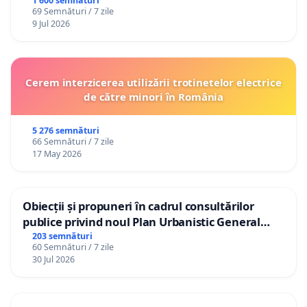
1 600 semnături
69 Semnături / 7 zile
9 Jul 2026
Cerem interzicerea utilizării trotinetelor electrice
de către minori în România
5 276 semnături
66 Semnături / 7 zile
17 May 2026
Obiecții și propuneri în cadrul consultărilor
publice privind noul Plan Urbanistic General
(PUG) Ialoveni
203 semnături
60 Semnături / 7 zile
30 Jul 2026