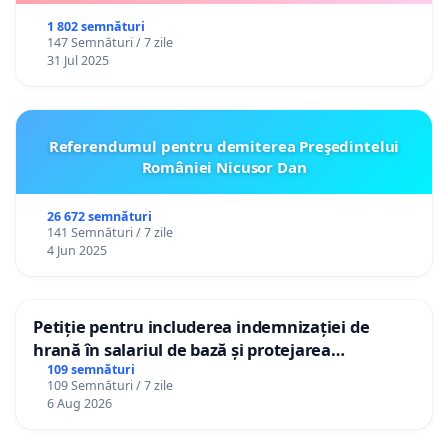
1 802 semnături
147 Semnături / 7 zile
31 Jul 2025
Referendumul pentru demiterea Preşedintelui
României Nicusor Dan
26 672 semnături
141 Semnături / 7 zile
4 Jun 2025
Petiție pentru includerea indemnizației de
hrană în salariul de bază și protejarea
gradațiilor de vechime pentru asistenții
109 semnături
109 Semnături / 7 zile
personali
6 Aug 2026