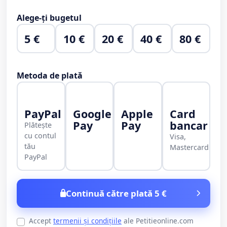
Alege-ți bugetul
5 €
10 €
20 €
40 €
80 €
Metoda de plată
PayPal
Google
Apple
Card
Pay
Pay
bancar
Plătește
cu contul
Visa,
tău
Mastercard
PayPal
Continuă către plată 5 €
Accept
termenii și condițiile
ale Petitieonline.com