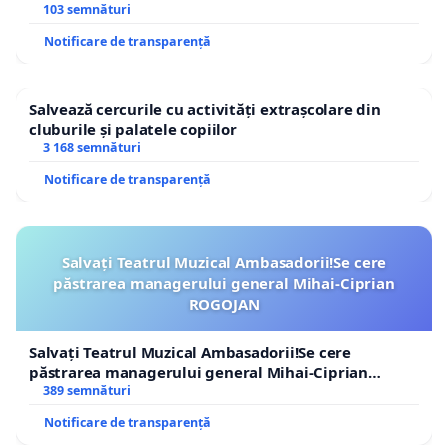
traseului în afara localităților!
103 semnături
Notificare de transparență
Salvează cercurile cu activități extrașcolare din
cluburile și palatele copiilor
3 168 semnături
Notificare de transparență
Salvați Teatrul Muzical Ambasadorii!Se cere
păstrarea managerului general Mihai-Ciprian
ROGOJAN
Salvați Teatrul Muzical Ambasadorii!Se cere
păstrarea managerului general Mihai-Ciprian
ROGOJAN
389 semnături
Notificare de transparență