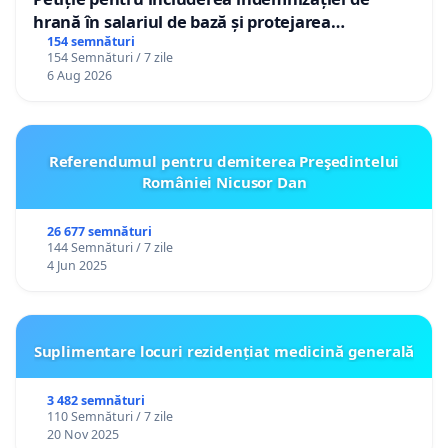
hrană în salariul de bază și protejarea
gradațiilor de vechime pentru asistenții
154 semnături
154 Semnături / 7 zile
personali
6 Aug 2026
Referendumul pentru demiterea Preşedintelui
României Nicusor Dan
26 677 semnături
144 Semnături / 7 zile
4 Jun 2025
Suplimentare locuri rezidențiat medicină generală
3 482 semnături
110 Semnături / 7 zile
20 Nov 2025