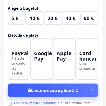
Alege-ți bugetul
5 €
10 €
20 €
40 €
80 €
Metoda de plată
PayPal
Google
Apple
Card
Pay
Pay
bancar
Plătește
cu contul
Visa,
tău
Mastercard
PayPal
Continuă către plată 5 €
Accept
termenii și condițiile
ale Petitieonline.com