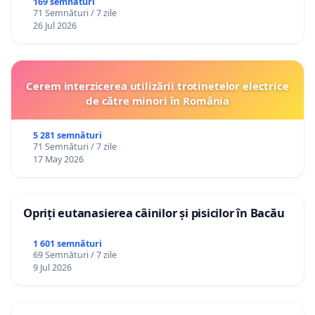
Republica Moldova!
169 semnături
71 Semnături / 7 zile
26 Jul 2026
Cerem interzicerea utilizării trotinetelor electrice
de către minori în România
5 281 semnături
71 Semnături / 7 zile
17 May 2026
Opriți eutanasierea câinilor și pisicilor în Bacău
1 601 semnături
69 Semnături / 7 zile
9 Jul 2026