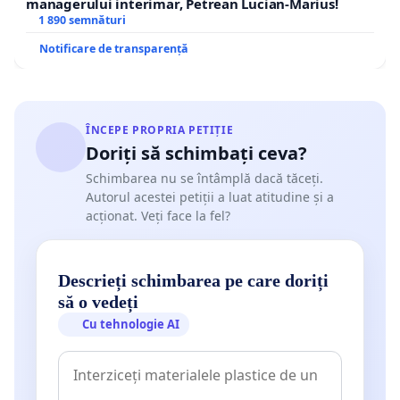
managerului interimar, Petrean Lucian-Marius!
1 890 semnături
Notificare de transparență
ÎNCEPE PROPRIA PETIȚIE
Doriți să schimbați ceva?
Schimbarea nu se întâmplă dacă tăceți.
Autorul acestei petiții a luat atitudine și a
acționat. Veți face la fel?
Descrieți schimbarea pe care doriți
să o vedeți
Cu tehnologie AI