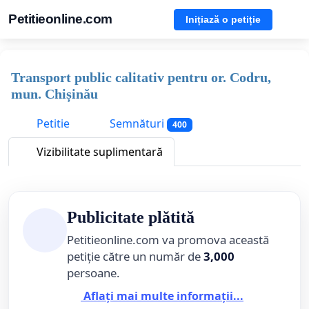
Petitieonline.com
Inițiază o petiție
Transport public calitativ pentru or. Codru,
mun. Chișinău
Petitie
Semnături
400
Vizibilitate suplimentară
Publicitate plătită
Petitieonline.com va promova această
petiție către un număr de
3,000
persoane.
Aflați mai multe informații...