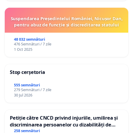
Suspendarea Președintelui României, Nicușor Dan,
pentru abuz de funcție și discreditarea statului
48 032 semnături
476 Semnături / 7 zile
1 Oct 2025
Stop cerșetoria
555 semnături
279 Semnături / 7 zile
30 Jul 2026
Petiție către CNCD privind injuriile, umilirea și
discriminarea persoanelor cu dizabilități de
către utilizatorul TikTok „Gorici”
258 semnături