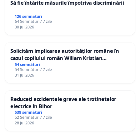
Să fie întărite măsurile împotriva discriminării
126 semnături
64 Semnături / 7 zile
30 Jul 2026
Solicităm implicarea autorităților române în
cazul copilului român Wiliam Kristian
Gheorghe, aflat în plasament în Danemarca de
54 semnături
54 Semnături / 7 zile
12 ani
31 Jul 2026
Reduceți accidentele grave ale trotinetelor
electrice în Bihor
538 semnături
52 Semnături / 7 zile
28 Jul 2026