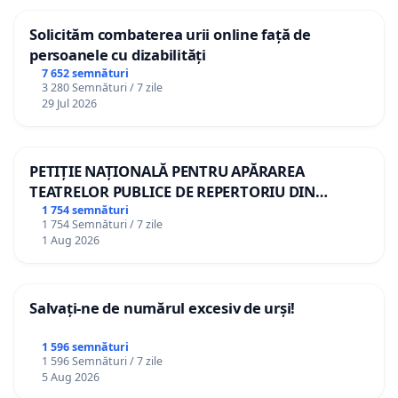
Solicităm combaterea urii online față de
persoanele cu dizabilități
7 652 semnături
3 280 Semnături / 7 zile
29 Jul 2026
PETIȚIE NAȚIONALĂ PENTRU APĂRAREA
TEATRELOR PUBLICE DE REPERTORIU DIN
ROMÂNIA
1 754 semnături
1 754 Semnături / 7 zile
1 Aug 2026
Salvați-ne de numărul excesiv de urși!
1 596 semnături
1 596 Semnături / 7 zile
5 Aug 2026