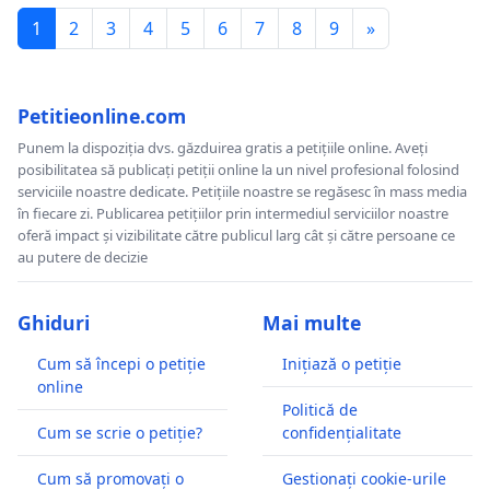
1
2
3
4
5
6
7
8
9
»
Petitieonline.com
Punem la dispoziția dvs. găzduirea gratis a petițiile online. Aveți
posibilitatea să publicați petiții online la un nivel profesional folosind
serviciile noastre dedicate. Petițiile noastre se regăsesc în mass media
în fiecare zi. Publicarea petițiilor prin intermediul serviciilor noastre
oferă impact și vizibilitate către publicul larg cât și către persoane ce
au putere de decizie
Ghiduri
Mai multe
Cum să începi o petiție
Inițiază o petiție
online
Politică de
Cum se scrie o petiție?
confidențialitate
Cum să promovați o
Gestionați cookie-urile