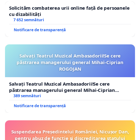
Solicităm combaterea urii online față de persoanele
cu dizabilități
7 652 semnături
Notificare de transparență
Salvați Teatrul Muzical Ambasadorii!Se cere
păstrarea managerului general Mihai-Ciprian
ROGOJAN
Salvați Teatrul Muzical Ambasadorii!Se cere
păstrarea managerului general Mihai-Ciprian
ROGOJAN
389 semnături
Notificare de transparență
Suspendarea Președintelui României, Nicușor Dan,
pentru abuz de funcție și discreditarea statului