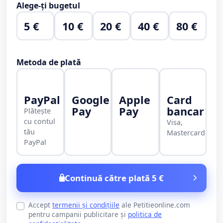
Alege-ți bugetul
5 €
10 €
20 €
40 €
80 €
Metoda de plată
PayPal
Google
Apple
Card
Pay
Pay
bancar
Plătește
cu contul
Visa,
tău
Mastercard
PayPal
Continuă către plată 5 €
Accept
termenii și condițiile
ale Petitieonline.com
pentru campanii publicitare și
politica de