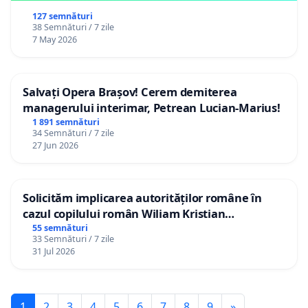
127 semnături
38 Semnături / 7 zile
7 May 2026
Salvați Opera Brașov! Cerem demiterea
managerului interimar, Petrean Lucian-Marius!
1 891 semnături
34 Semnături / 7 zile
27 Jun 2026
Solicităm implicarea autorităților române în
cazul copilului român Wiliam Kristian
Gheorghe, aflat în plasament în Danemarca de
55 semnături
33 Semnături / 7 zile
12 ani
31 Jul 2026
1
2
3
4
5
6
7
8
9
»