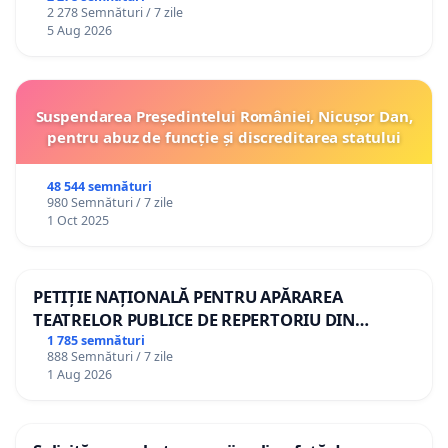
2 278 Semnături / 7 zile
5 Aug 2026
Suspendarea Președintelui României, Nicușor Dan,
pentru abuz de funcție și discreditarea statului
48 544 semnături
980 Semnături / 7 zile
1 Oct 2025
PETIȚIE NAȚIONALĂ PENTRU APĂRAREA
TEATRELOR PUBLICE DE REPERTORIU DIN
ROMÂNIA
1 785 semnături
888 Semnături / 7 zile
1 Aug 2026