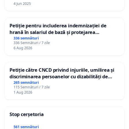
4 Jun 2025
Petiție pentru includerea indemnizației de
hrană în salariul de bază și protejarea
gradațiilor de vechime pentru asistenții
336 semnături
336 Semnături / 7 zile
personali
6 Aug 2026
Petiție către CNCD privind injuriile, umilirea și
discriminarea persoanelor cu dizabilități de
către utilizatorul TikTok „Gorici”
265 semnături
115 Semnături / 7 zile
1 Aug 2026
Stop cerșetoria
561 semnături