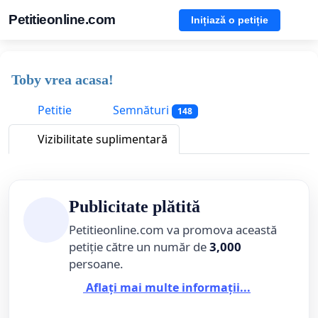
Petitieonline.com
Inițiază o petiție
Toby vrea acasa!
Petitie
Semnături
148
Vizibilitate suplimentară
Publicitate plătită
Petitieonline.com va promova această
petiție către un număr de
3,000
persoane.
Aflați mai multe informații...