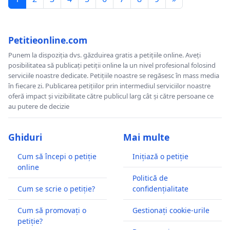
Petitieonline.com
Punem la dispoziția dvs. găzduirea gratis a petițiile online. Aveți
posibilitatea să publicați petiții online la un nivel profesional folosind
serviciile noastre dedicate. Petițiile noastre se regăsesc în mass media
în fiecare zi. Publicarea petițiilor prin intermediul serviciilor noastre
oferă impact și vizibilitate către publicul larg cât și către persoane ce
au putere de decizie
Ghiduri
Mai multe
Cum să începi o petiție
Inițiază o petiție
online
Politică de
Cum se scrie o petiție?
confidențialitate
Cum să promovați o
Gestionați cookie-urile
petiție?