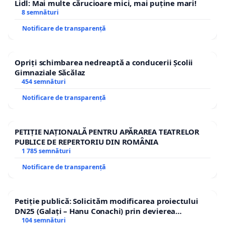
Lidl: Mai multe cărucioare mici, mai puține mari!
8 semnături
Notificare de transparență
Opriți schimbarea nedreaptă a conducerii Școlii
Gimnaziale Săcălaz
454 semnături
Notificare de transparență
PETIȚIE NAȚIONALĂ PENTRU APĂRAREA TEATRELOR
PUBLICE DE REPERTORIU DIN ROMÂNIA
1 785 semnături
Notificare de transparență
Petiție publică: Solicităm modificarea proiectului
DN25 (Galați – Hanu Conachi) prin devierea
traseului în afara localităților!
104 semnături