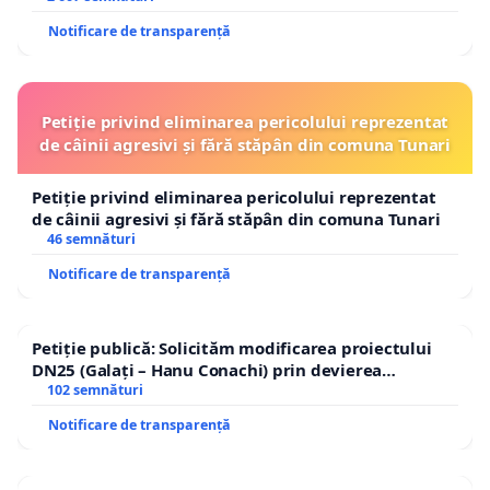
Notificare de transparență
Petiție privind eliminarea pericolului reprezentat
de câinii agresivi și fără stăpân din comuna Tunari
Petiție privind eliminarea pericolului reprezentat
de câinii agresivi și fără stăpân din comuna Tunari
46 semnături
Notificare de transparență
Petiție publică: Solicităm modificarea proiectului
DN25 (Galați – Hanu Conachi) prin devierea
traseului în afara localităților!
102 semnături
Notificare de transparență