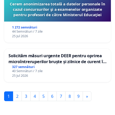
Cerem anonimizarea totală a datelor personale în
cazul concursurilor şi a examenelor organizate
pentru profesori de către Ministerul Educaţiei
1 272 semnături
44 Semnături / 7 zile
25 Jul 2026
Solicităm măsuri urgente DEER pentru oprirea
microîntreruperilor bruște și zilnice de curent în
Sâncraiu de Mureș și Nazna
327 semnături
40 Semnături / 7 zile
25 Jul 2026
1
2
3
4
5
6
7
8
9
»