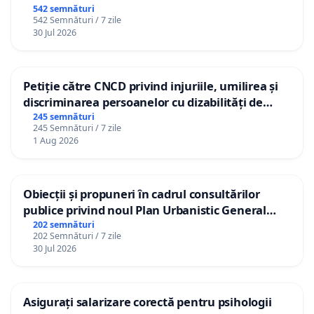
542 semnături
542 Semnături / 7 zile
30 Jul 2026
Petiție către CNCD privind injuriile, umilirea și
discriminarea persoanelor cu dizabilități de
către utilizatorul TikTok „Gorici”
245 semnături
245 Semnături / 7 zile
1 Aug 2026
Obiecții și propuneri în cadrul consultărilor
publice privind noul Plan Urbanistic General
(PUG) Ialoveni
202 semnături
202 Semnături / 7 zile
30 Jul 2026
Asigurați salarizare corectă pentru psihologii