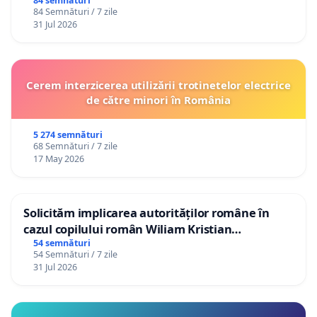
84 semnături
84 Semnături / 7 zile
31 Jul 2026
Cerem interzicerea utilizării trotinetelor electrice
de către minori în România
5 274 semnături
68 Semnături / 7 zile
17 May 2026
Solicităm implicarea autorităților române în
cazul copilului român Wiliam Kristian
Gheorghe, aflat în plasament în Danemarca de
54 semnături
54 Semnături / 7 zile
12 ani
31 Jul 2026