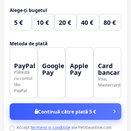
Alege-ți bugetul
5 €
10 €
20 €
40 €
80 €
Metoda de plată
PayPal
Google
Apple
Card
Pay
Pay
bancar
Plătește
cu contul
Visa,
tău
Mastercard
PayPal
Continuă către plată 5 €
Accept
termenii și condițiile
ale Petitieonline.com