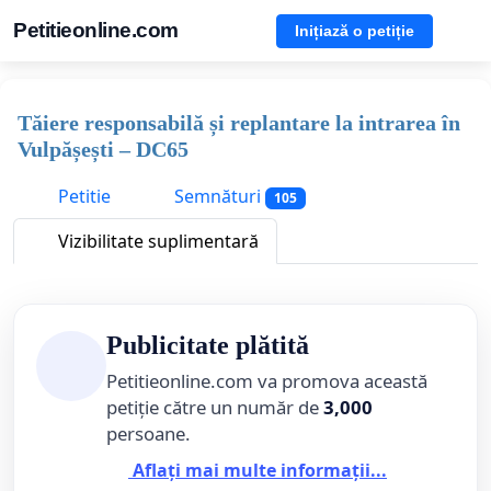
Petitieonline.com
Inițiază o petiție
Tăiere responsabilă și replantare la intrarea în
Vulpășești – DC65
Petitie
Semnături
105
Vizibilitate suplimentară
Publicitate plătită
Petitieonline.com va promova această
petiție către un număr de
3,000
persoane.
Aflați mai multe informații...