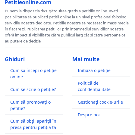
Petitieonline.com
Punem la dispoziția dvs. găzduirea gratis a petițiile online. Aveți
posibilitatea să publicați petiții online la un nivel profesional folosind
serviciile noastre dedicate. Petițiile noastre se regăsesc în mass media
în fiecare zi. Publicarea petițiilor prin intermediul serviciilor noastre
oferă impact și vizibilitate către publicul larg cât și către persoane ce
au putere de decizie
Ghiduri
Mai multe
Cum să începi o petiție
Inițiază o petiție
online
Politică de
Cum se scrie o petiție?
confidențialitate
Cum să promovați o
Gestionați cookie-urile
petiție?
Despre noi
Cum să obții apariții în
presă pentru petiția ta