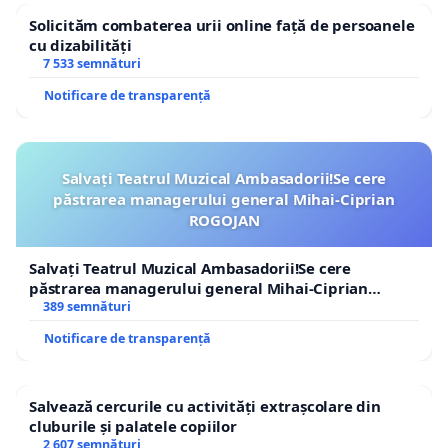
Solicităm combaterea urii online față de persoanele
cu dizabilități
7 533 semnături
Notificare de transparență
Salvați Teatrul Muzical Ambasadorii!Se cere
păstrarea managerului general Mihai-Ciprian
ROGOJAN
Salvați Teatrul Muzical Ambasadorii!Se cere
păstrarea managerului general Mihai-Ciprian
ROGOJAN
389 semnături
Notificare de transparență
Salvează cercurile cu activități extrașcolare din
cluburile și palatele copiilor
2 607 semnături