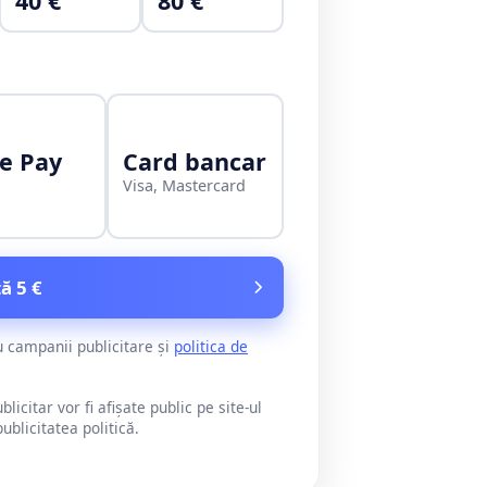
40 €
80 €
e Pay
Card bancar
Visa, Mastercard
ă 5 €
u campanii publicitare și
politica de
citar vor fi afișate public pe site-ul
blicitatea politică.