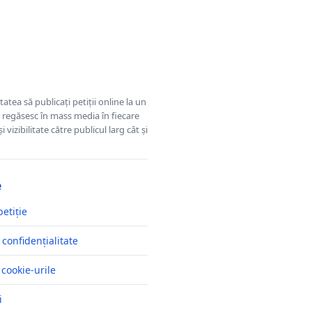
tatea să publicați petiții online la un
se regăsesc în mass media în fiecare
 vizibilitate către publicul larg cât și
e
petiție
 confidențialitate
 cookie-urile
i