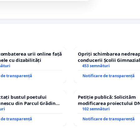
combaterea urii online față
Opriți schimbarea nedreap
ele cu dizabilități
conducerii Școlii Gimnazia
nături
453 semnături
e de transparență
Notificare de transparență
tați bustul poetului
Petiție publică: Solicităm
nescu din Parcul Grădina
modificarea proiectului DN
op cenzurii culturale!
uri
– Hanu Conachi) prin devi
102 semnături
traseului în afara localități
e de transparență
Notificare de transparență