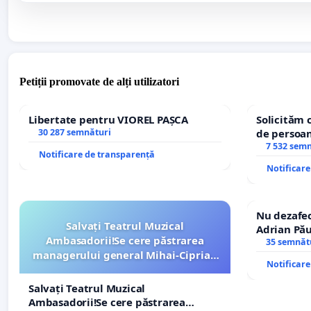
Petiții promovate de alți utilizatori
Libertate pentru VIOREL PAȘCA
Solicităm 
30 287 semnături
de persoan
7 532 sem
Notificare de transparență
Notificar
Nu dezafec
Salvați Teatrul Muzical
Adrian Pău
Ambasadorii!Se cere păstrarea
Icoanei! St
35 semnăt
managerului general Mihai-Ciprian
Notificar
ROGOJAN
Salvați Teatrul Muzical
Ambasadorii!Se cere păstrarea