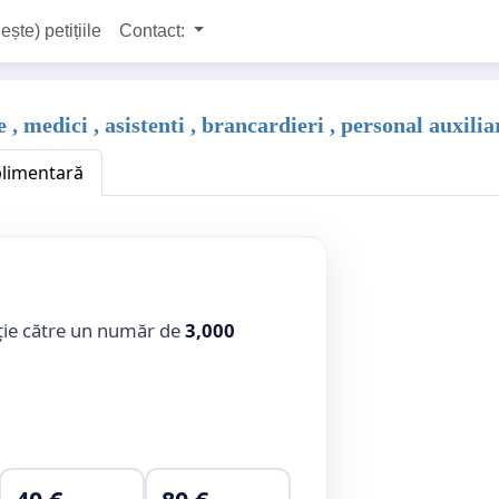
ește) petițiile
Contact:
, medici , asistenti , brancardieri , personal auxilia
plimentară
ție către un număr de
3,000