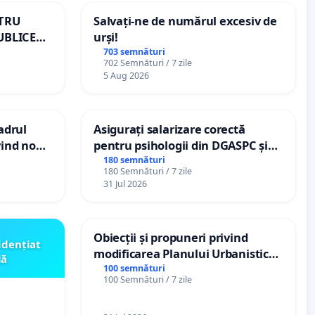
NTRU
Salvați-ne de numărul excesiv de
UBLICE
urși!
MÂNIA
703 semnături
702 Semnături / 7 zile
5 Aug 2026
cadrul
Asigurați salarizare corectă
vind noul
pentru psihologii din DGASPC și
(PUG)
spitale
180 semnături
180 Semnături / 7 zile
31 Jul 2026
Obiecții și propuneri privind
idențiat
modificarea Planului Urbanistic
lă
General al orașului Ialoveni
100 semnături
100 Semnături / 7 zile