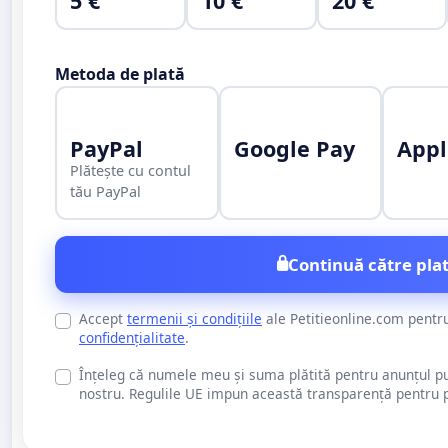
5 €
10 €
20 €
Metoda de plată
PayPal
Google Pay
Appl
Plătește cu contul
tău PayPal
Continuă către plat
Accept
termenii și condițiile
ale Petitieonline.com pentr
confidențialitate
.
Înțeleg că numele meu și suma plătită pentru anunțul publi
nostru. Regulile UE impun această transparență pentru pu