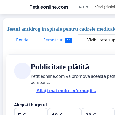
Petitieonline.com
Vezi (răsfoi
RO ▼
Testul antidrog in spitale pentru cadrele medicale 
Petitie
Semnături
Vizibilitate su
10
Publicitate plătită
Petitieonline.com va promova această peti
persoane.
Aflați mai multe informații...
Alege-ți bugetul