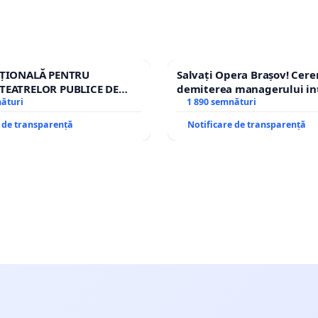
AȚIONALĂ PENTRU
Salvați Opera Brașov! Cer
TEATRELOR PUBLICE DE
demiterea managerului in
IU DIN ROMÂNIA
nături
Petrean Lucian-Marius!
1 890 semnături
e de transparență
Notificare de transparență