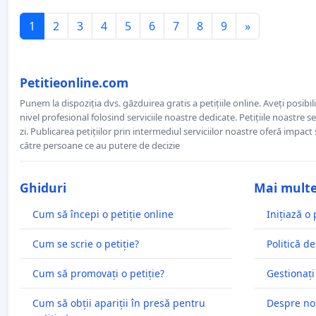
1
2
3
4
5
6
7
8
9
»
Petitieonline.com
Punem la dispoziția dvs. găzduirea gratis a petițiile online. Aveți posibili
nivel profesional folosind serviciile noastre dedicate. Petițiile noastre 
zi. Publicarea petițiilor prin intermediul serviciilor noastre oferă impact și
către persoane ce au putere de decizie
Ghiduri
Mai mult
Cum să începi o petiție online
Inițiază o 
Cum se scrie o petiție?
Politică de
Cum să promovați o petiție?
Gestionați
Cum să obții apariții în presă pentru
Despre no