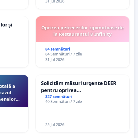
31 Jul 2026
lor și
Oprirea petrecerilor zgomotoase de
la Restaurantul 8 Infinity
84 semnături
84 Semnături / 7 zile
31 Jul 2026
Solicităm măsuri urgente DEER
otală a
pentru oprirea
cazul
microîntreruperilor bruște și
327 semnături
menelor
40 Semnături / 7 zile
zilnice de curent în Sâncraiu de
esori de
Mureș și Nazna
aţiei
25 Jul 2026