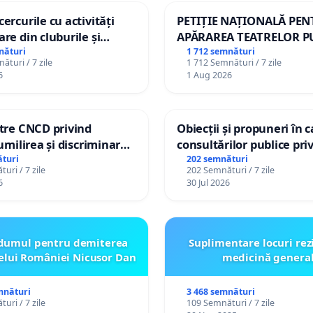
ercurile cu activități
PETIȚIE NAȚIONALĂ PE
are din cluburile și
APĂRAREA TEATRELOR P
opiilor
DE REPERTORIU DIN RO
nături
1 712 semnături
ături / 7 zile
1 712 Semnături / 7 zile
6
1 Aug 2026
ătre CNCD privind
Obiecții și propuneri în 
 umilirea și discriminarea
consultărilor publice pri
or cu dizabilități de
Plan Urbanistic General 
turi
202 semnături
uri / 7 zile
202 Semnături / 7 zile
izatorul TikTok „Gorici”
Ialoveni
6
30 Jul 2026
dumul pentru demiterea
Suplimentare locuri rez
elui României Nicusor Dan
medicină genera
mnături
3 468 semnături
uri / 7 zile
109 Semnături / 7 zile