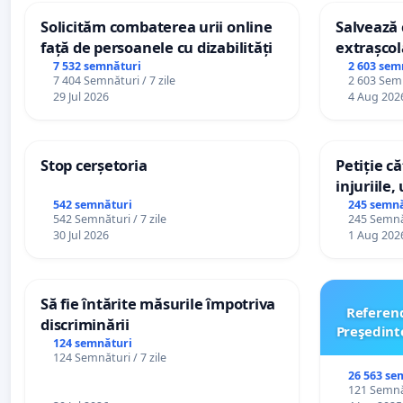
Solicităm combaterea urii online
Salvează c
față de persoanele cu dizabilități
extrașcol
palatele c
7 532 semnături
2 603 sem
7 404 Semnături / 7 zile
2 603 Semn
29 Jul 2026
4 Aug 202
Stop cerșetoria
Petiție c
injuriile,
persoanel
542 semnături
245 semnă
542 Semnături / 7 zile
245 Semnăt
către util
30 Jul 2026
1 Aug 202
Să fie întărite măsurile împotriva
Referen
discriminării
Preşedint
124 semnături
124 Semnături / 7 zile
26 563 se
121 Semnăt