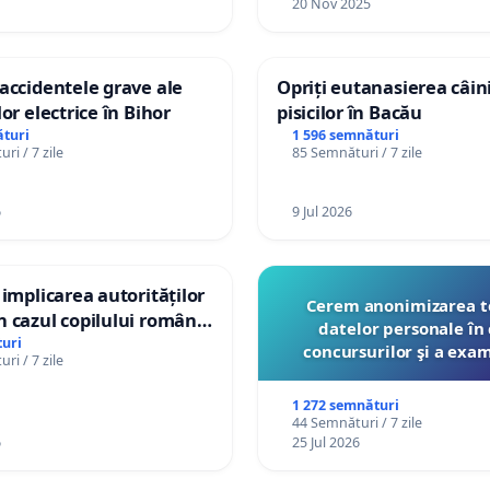
20 Nov 2025
accidentele grave ale
Opriți eutanasierea câini
or electrice în Bihor
pisicilor în Bacău
turi
1 596 semnături
ri / 7 zile
85 Semnături / 7 zile
6
9 Jul 2026
 implicarea autorităților
Cerem anonimizarea t
 cazul copilului român
datelor personale în 
istian Gheorghe, aflat în
uri
concursurilor şi a exa
ri / 7 zile
t în Danemarca de 12
organizate pentru prof
către Ministerul Educ
1 272 semnături
44 Semnături / 7 zile
6
25 Jul 2026