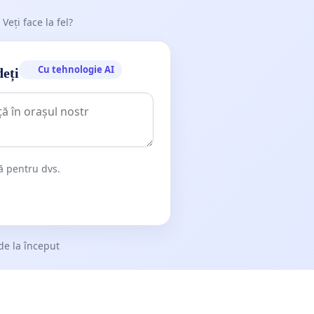
 Veți face la fel?
Cu tehnologie AI
deți
dă pentru dvs.
de la început