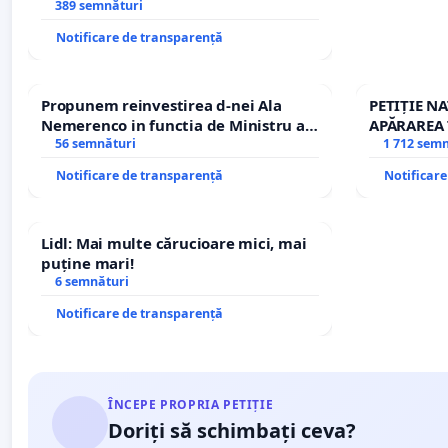
managerului general Mihai-Ciprian
389 semnături
ROGOJAN
Notificare de transparență
Propunem reinvestirea d-nei Ala
PETIȚIE N
Nemerenco in functia de Ministru al
APĂRAREA 
Sanatatii
56 semnături
REPERTOR
1 712 sem
Notificare de transparență
Notificar
Lidl: Mai multe cărucioare mici, mai
puține mari!
6 semnături
Notificare de transparență
ÎNCEPE PROPRIA PETIȚIE
Doriți să schimbați ceva?