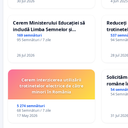
30 Jul 2026
4 Jun 2025
Cerem Ministerului Educației să
Reduceți 
includă Limba Semnelor și
trotinetel
alfabetul Braille în școlile din
169 semnături
537 semnă
95 Semnături / 7 zile
94 Semnătu
Republica Moldova!
26 Jul 2026
28 Jul 202
Solicităm
Cerem interzicerea utilizării
române în
trotinetelor electrice de către
Wiliam Kr
54 semnăt
minori în România
54 Semnătu
plasamen
ani
5 274 semnături
68 Semnături / 7 zile
17 May 2026
31 Jul 202