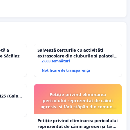
tă a
Salvează cercurile cu activități
le Săcălaz
extrașcolare din cluburile și palatele
copiilor
2 603 semnături
Notificare de transparență
Petiție privind eliminarea
25 (Galați
pericolului reprezentat de câinii
erea
agresivi și fără stăpân din comuna
lor!
Tunari
Petiție privind eliminarea pericolului
reprezentat de câinii agresivi și fără