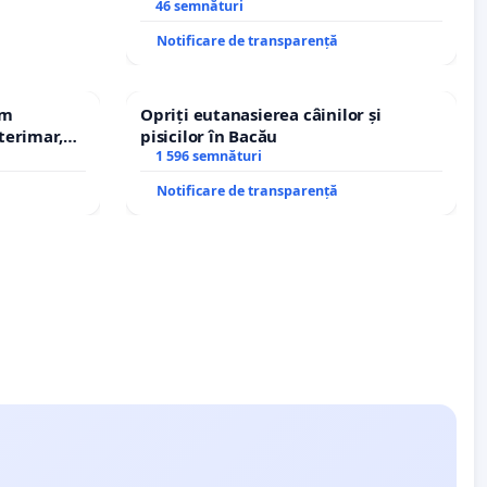
stăpân din comuna Tunari
46 semnături
Notificare de transparență
em
Opriți eutanasierea câinilor și
terimar,
pisicilor în Bacău
1 596 semnături
Notificare de transparență