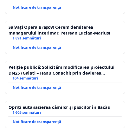
Notificare de transparență
Salvați Opera Brașov! Cerem demiterea
managerului interimar, Petrean Lucian-Marius!
1 891 semnături
Notificare de transparență
Petiție publică: Solicităm modificarea proiectului
DN25 (Galați – Hanu Conachi) prin devierea
traseului în afara localităților!
104 semnături
Notificare de transparență
Opriți eutanasierea câinilor și pisicilor în Bacău
1 605 semnături
Notificare de transparență