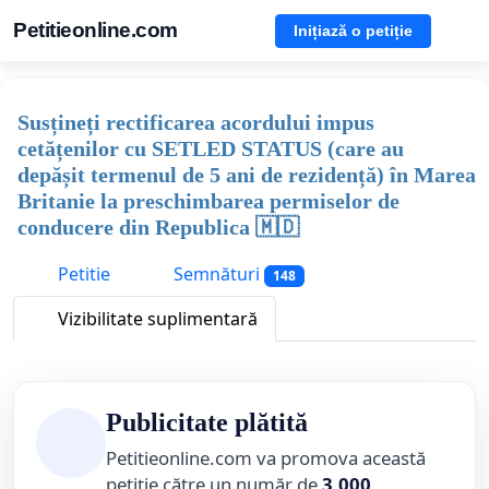
Petitieonline.com
Inițiază o petiție
Susțineți rectificarea acordului impus
cetățenilor cu SETLED STATUS (care au
depășit termenul de 5 ani de rezidență) în Marea
Britanie la preschimbarea permiselor de
conducere din Republica 🇲🇩
Petitie
Semnături
148
Vizibilitate suplimentară
Publicitate plătită
Petitieonline.com va promova această
petiție către un număr de
3,000