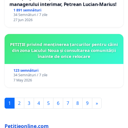
managerului interimar, Petrean Lucian-Marius!
1 891 semnături
34 Semnături / 7 zile
27 Jun 2026
PETIȚIE privind menținerea țarcurilor pentru câini
din zona Lacului Noua și consultarea comunității
înainte de orice relocare
123 semnături
34 Semnături / 7 zile
7 May 2026
1
2
3
4
5
6
7
8
9
»
Petitieonline.com