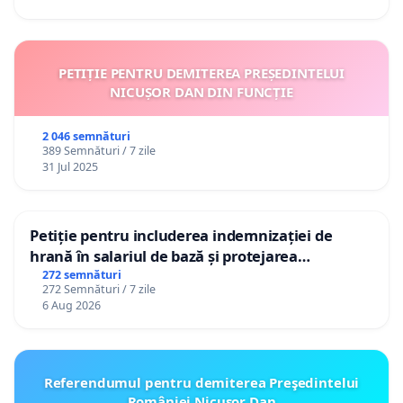
PETIȚIE PENTRU DEMITEREA PREȘEDINTELUI
NICUȘOR DAN DIN FUNCȚIE
2 046 semnături
389 Semnături / 7 zile
31 Jul 2025
Petiție pentru includerea indemnizației de
hrană în salariul de bază și protejarea
gradațiilor de vechime pentru asistenții
272 semnături
272 Semnături / 7 zile
personali
6 Aug 2026
Referendumul pentru demiterea Preşedintelui
României Nicusor Dan