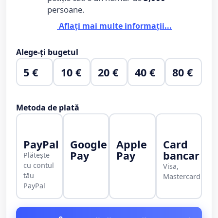
persoane.
Aflați mai multe informații...
Alege-ți bugetul
5 €
10 €
20 €
40 €
80 €
Metoda de plată
PayPal
Google
Apple
Card
Pay
Pay
bancar
Plătește
cu contul
Visa,
tău
Mastercard
PayPal