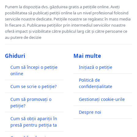
Punem la dispoziția dvs. găzduirea gratis a petițiile online. Aveți
posibilitatea să publicați petiții online la un nivel profesional folosind
serviciile noastre dedicate. Petițiile noastre se regăsesc în mass media
în fiecare zi. Publicarea petițiilor prin intermediul serviciilor noastre
oferă impact și vizibilitate către publicul larg cât și către persoane ce
au putere de decizie
Ghiduri
Mai multe
Cum să începi o petiție
Inițiază o petiție
online
Politică de
Cum se scrie o petiție?
confidențialitate
Cum să promovați o
Gestionați cookie-urile
petiție?
Despre noi
Cum să obții apariții în
presă pentru petiția ta