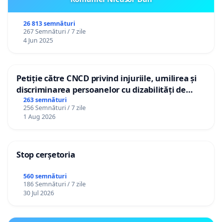
26 813 semnături
267 Semnături / 7 zile
4 Jun 2025
Petiție către CNCD privind injuriile, umilirea și
discriminarea persoanelor cu dizabilități de
către utilizatorul TikTok „Gorici”
263 semnături
256 Semnături / 7 zile
1 Aug 2026
Stop cerșetoria
560 semnături
186 Semnături / 7 zile
30 Jul 2026