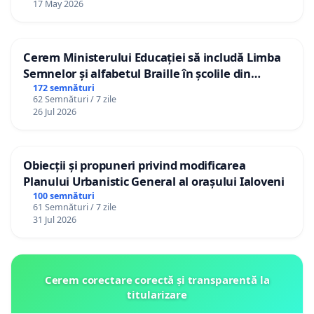
17 May 2026
Cerem Ministerului Educației să includă Limba
Semnelor și alfabetul Braille în școlile din
Republica Moldova!
172 semnături
62 Semnături / 7 zile
26 Jul 2026
Obiecții și propuneri privind modificarea
Planului Urbanistic General al orașului Ialoveni
100 semnături
61 Semnături / 7 zile
31 Jul 2026
Cerem corectare corectă și transparentă la
titularizare