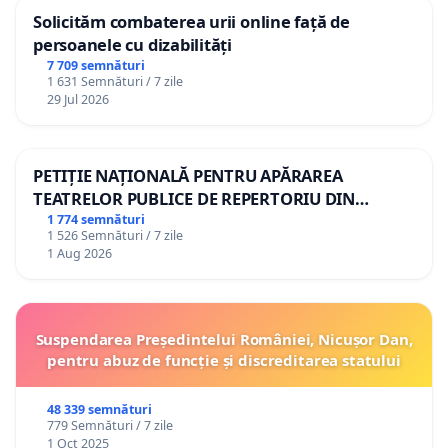
Solicităm combaterea urii online față de
persoanele cu dizabilități
7 709 semnături
1 631 Semnături / 7 zile
29 Jul 2026
PETIȚIE NAȚIONALĂ PENTRU APĂRAREA
TEATRELOR PUBLICE DE REPERTORIU DIN
ROMÂNIA
1 774 semnături
1 526 Semnături / 7 zile
1 Aug 2026
Suspendarea Președintelui României, Nicușor Dan,
pentru abuz de funcție și discreditarea statului
48 339 semnături
779 Semnături / 7 zile
1 Oct 2025