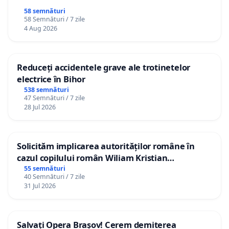
58 semnături
58 Semnături / 7 zile
4 Aug 2026
Reduceți accidentele grave ale trotinetelor
electrice în Bihor
538 semnături
47 Semnături / 7 zile
28 Jul 2026
Solicităm implicarea autorităților române în
cazul copilului român Wiliam Kristian
Gheorghe, aflat în plasament în Danemarca de
55 semnături
40 Semnături / 7 zile
12 ani
31 Jul 2026
Salvați Opera Brașov! Cerem demiterea