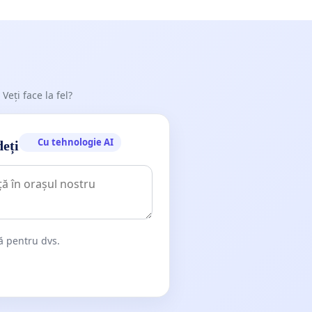
 Veți face la fel?
Cu tehnologie AI
deți
dă pentru dvs.