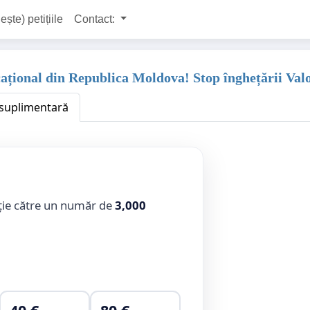
ește) petițiile
Contact:
ucațional din Republica Moldova! Stop înghețării Valo
e suplimentară
ție către un număr de
3,000