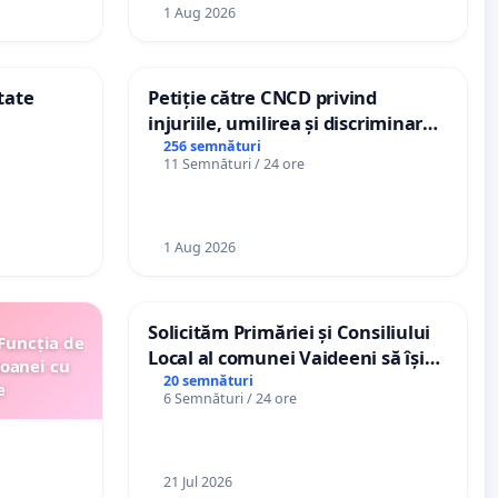
1 Aug 2026
tate
Petiție către CNCD privind
injuriile, umilirea și discriminarea
persoanelor cu dizabilități de
256 semnături
11 Semnături / 24 ore
către utilizatorul TikTok „Gorici”
1 Aug 2026
Solicităm Primăriei și Consiliului
 Funcția de
Local al comunei Vaideeni să își
soanei cu
exercite efectiv atribuțiile legale
20 semnături
e
6 Semnături / 24 ore
și să reprezinte interesele
cetățenilor în raport cu APAVIL
S.A, operatorul serviciului de apă!
21 Jul 2026