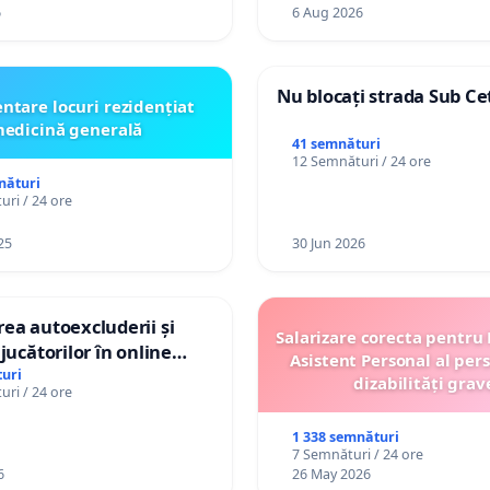
6
6 Aug 2026
Nu blocați strada Sub Ce
ntare locuri rezidențiat
edicină generală
41 semnături
12 Semnături / 24 ore
nături
ri / 24 ore
25
30 Jun 2026
ea autoexcluderii și
Salarizare corecta pentru
jucătorilor în online
Asistent Personal al per
uri
dizabilități grav
ri / 24 ore
1 338 semnături
7 Semnături / 24 ore
6
26 May 2026