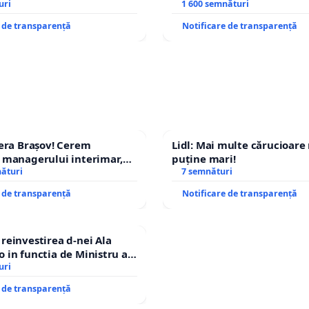
op cenzurii culturale!
uri
1 600 semnături
e de transparență
Notificare de transparență
era Brașov! Cerem
Lidl: Mai multe cărucioare
 managerului interimar,
puține mari!
cian-Marius!
nături
7 semnături
e de transparență
Notificare de transparență
einvestirea d-nei Ala
in functia de Ministru al
uri
e de transparență