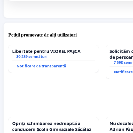
Petiții promovate de alți utilizatori
Libertate pentru VIOREL PAȘCA
Solicităm 
30 289 semnături
de persoan
7 598 sem
Notificare de transparență
Notificar
Opriți schimbarea nedreaptă a
Nu dezafec
conducerii Școlii Gimnaziale Săcălaz
Adrian Pău