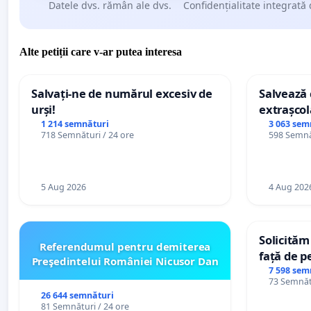
Datele dvs. rămân ale dvs.
Confidențialitate integrată 
Alte petiții care v-ar putea interesa
Salvați-ne de numărul excesiv de
Salvează c
urși!
extrașcol
palatele c
1 214 semnături
3 063 sem
718 Semnături / 24 ore
598 Semnăt
5 Aug 2026
4 Aug 202
Solicităm
Referendumul pentru demiterea
față de p
Preşedintelui României Nicusor Dan
7 598 sem
73 Semnătu
26 644 semnături
81 Semnături / 24 ore