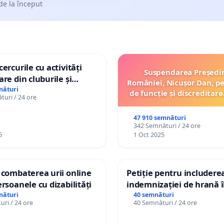
de la început
ercurile cu activități
Suspendarea Președi
are din cluburile și
României, Nicușor Dan, p
opiilor
nături
de funcție și discreditare
uri / 24 ore
47 910 semnături
342 Semnături / 24 ore
6
1 Oct 2025
 combaterea urii online
Petiție pentru includere
ersoanele cu dizabilități
indemnizației de hrană î
de bază și protejarea gra
nături
40 semnături
ri / 24 ore
40 Semnături / 24 ore
de vechime pentru asiste
personali