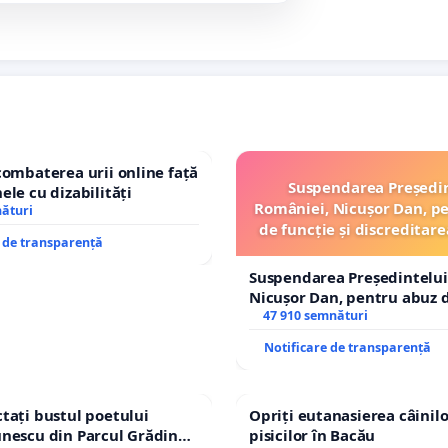
combaterea urii online față
Suspendarea Președi
ele cu dizabilități
României, Nicușor Dan, p
nături
de funcție și discreditare
e de transparență
Suspendarea Președintelui
Nicușor Dan, pentru abuz d
și discreditarea statului
47 910 semnături
Notificare de transparență
tați bustul poetului
Opriți eutanasierea câinilo
nescu din Parcul Grădina
pisicilor în Bacău