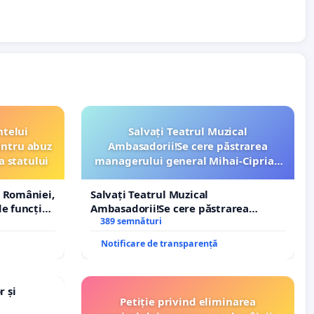
ntelui
Salvați Teatrul Muzical
entru abuz
Ambasadorii!Se cere păstrarea
a statului
managerului general Mihai-Ciprian
ROGOJAN
 României,
Salvați Teatrul Muzical
e funcție
Ambasadorii!Se cere păstrarea
managerului general Mihai-Ciprian
389 semnături
ROGOJAN
Notificare de transparență
r și
Petiție privind eliminarea