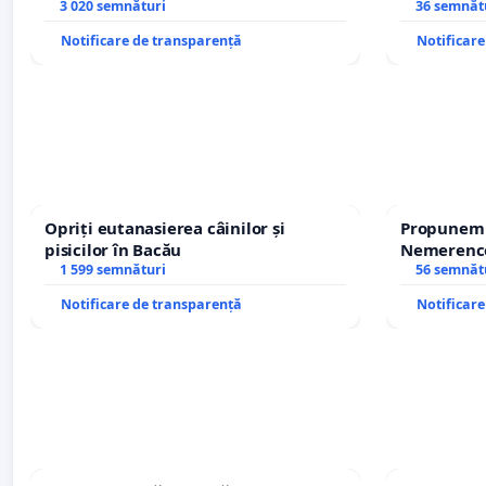
copiilor
3 020 semnături
Icoanei! St
36 semnăt
Notificare de transparență
Notificar
Opriți eutanasierea câinilor și
Propunem r
pisicilor în Bacău
Nemerenco 
1 599 semnături
Sanatatii
56 semnăt
Notificare de transparență
Notificar