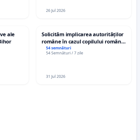
26 Jul 2026
ve ale
Solicităm implicarea autorităților
Bihor
române în cazul copilului român
Wiliam Kristian Gheorghe, aflat în
54 semnături
54 Semnături / 7 zile
plasament în Danemarca de 12
ani
31 Jul 2026