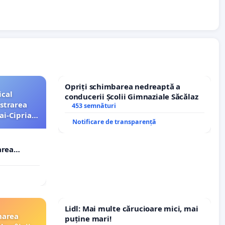
Opriți schimbarea nedreaptă a
ical
conducerii Școlii Gimnaziale Săcălaz
strarea
453 semnături
ai-Ciprian
Notificare de transparență
area
i-Ciprian
Lidl: Mai multe cărucioare mici, mai
narea
puține mari!