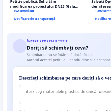
Petiție publică: Solicităm
Salvați Op
modificarea proiectului DN25 (Galați
demiterea
– Hanu Conachi) prin devierea
102 semnături
Petrean Lu
1 890 sem
traseului în afara localităților!
Notificare de transparență
Notificar
ÎNCEPE PROPRIA PETIȚIE
Doriți să schimbați ceva?
Schimbarea nu se întâmplă dacă tăceți.
Autorul acestei petiții a luat atitudine și a acționat.
Descrieți schimbarea pe care doriți să o ve