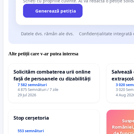
Scrieți cu propriile cuvinte. AI va redacta o petiție soli
Generează petiția
Datele dvs. rămân ale dvs.
Confidențialitate integrată 
Alte petiții care v-ar putea interesa
Solicităm combaterea urii online
Salvează c
față de persoanele cu dizabilități
extrașcol
palatele c
7 582 semnături
3 020 sem
4 875 Semnături / 7 zile
3 020 Semn
29 Jul 2026
4 Aug 202
Stop cerșetoria
Suspe
României,
553 semnături
de funcți