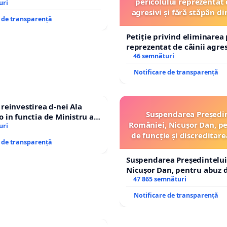
pericolului reprezentat 
op cenzurii culturale!
uri
agresivi și fără stăpân 
e de transparență
Tunari
Petiție privind eliminarea 
reprezentat de câinii agresi
stăpân din comuna Tunari
46 semnături
Notificare de transparență
einvestirea d-nei Ala
Suspendarea Președi
in functia de Ministru al
României, Nicușor Dan, p
uri
de funcție și discreditare
e de transparență
Suspendarea Președintelui
Nicușor Dan, pentru abuz d
și discreditarea statului
47 865 semnături
Notificare de transparență