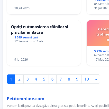
85 Semnătu
30 Jul 2026
31 Jul 202
Opriți eutanasierea câinilor și
Cerem 
pisicilor în Bacău
trotine
1 599 semnături
m
72 Semnături / 7 zile
5 276 sem
67 Semnătu
9 Jul 2026
17 May 20
1
2
3
4
5
6
7
8
9
10
»
Petitieonline.com
Punem la dispoziția dvs. găzduirea gratis a petițiile online. Aveți posibili