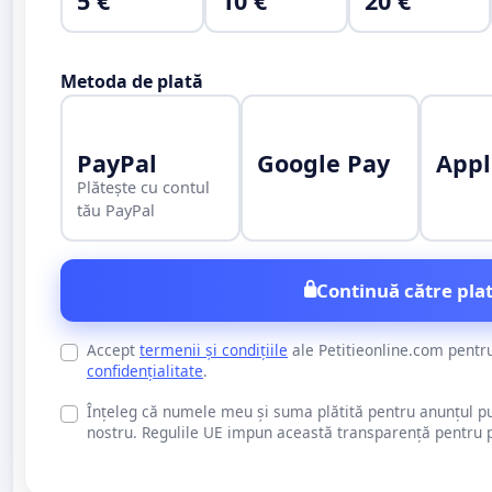
5 €
10 €
20 €
Metoda de plată
PayPal
Google Pay
Appl
Plătește cu contul
tău PayPal
Continuă către plat
Accept
termenii și condițiile
ale Petitieonline.com pentr
confidențialitate
.
Înțeleg că numele meu și suma plătită pentru anunțul publi
nostru. Regulile UE impun această transparență pentru pu