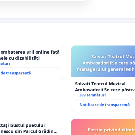
combaterea urii online față
Salvați Teatrul Muz
ele cu dizabilități
Ambasadorii!Se cere pă
nături
managerului general Mih
e de transparență
ROGOJAN
Salvați Teatrul Muzical
Ambasadorii!Se cere păstr
managerului general Miha
389 semnături
ROGOJAN
Notificare de transparență
tați bustul poetului
Petiție privind elimi
nescu din Parcul Grădina