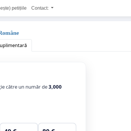
ește) petițiile
Contact:
i Române
 suplimentară
ție către un număr de
3,000