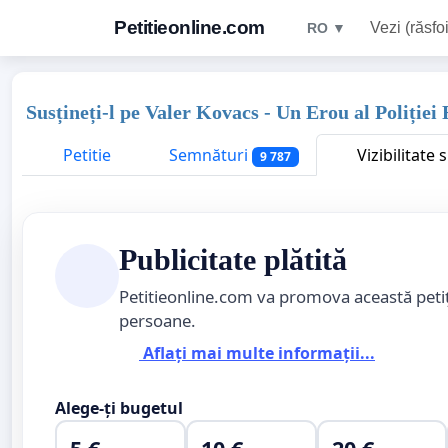
Petitieonline.com
Vezi (răsfoi
RO ▼
Susțineți-l pe Valer Kovacs - Un Erou al Poliție
Petitie
Semnături
Vizibilitate
9 787
Publicitate plătită
Petitieonline.com va promova această peti
persoane.
Aflați mai multe informații...
Alege-ți bugetul