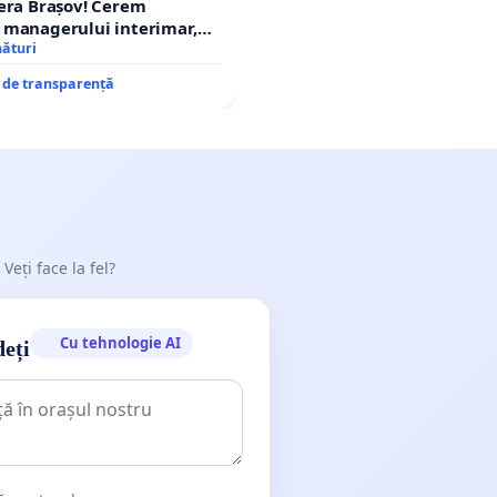
era Brașov! Cerem
 managerului interimar,
cian-Marius!
nături
e de transparență
 Veți face la fel?
Cu tehnologie AI
deți