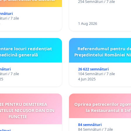
254 Semnături / 7 zile
către utilizatorul TikTok 
mnături
uri / 7 zile
5
1 Aug 2026
ntare locuri rezidențiat
Referendumul pentru d
edicină generală
Preşedintelui României N
nături
26 622 semnături
uri / 7 zile
104 Semnături / 7 zile
25
4 Jun 2025
ȚIE PENTRU DEMITEREA
Oprirea petrecerilor zgo
NTELUI NICUȘOR DAN DIN
la Restaurantul 8 Inf
FUNCȚIE
84 semnături
84 Semnături / 7 zile
nături