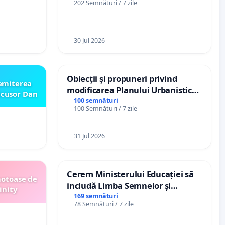
202 Semnături / 7 zile
„Gorici”
Ialoveni
30 Jul 2026
Obiecții și propuneri privind
emiterea
modificarea Planului Urbanistic
icusor Dan
General al orașului Ialoveni
100 semnături
100 Semnături / 7 zile
31 Jul 2026
Cerem Ministerului Educației să
motoase de
includă Limba Semnelor și
inity
alfabetul Braille în școlile din
169 semnături
78 Semnături / 7 zile
Republica Moldova!