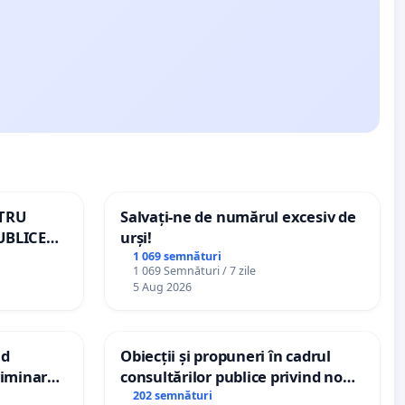
NTRU
Salvați-ne de numărul excesiv de
UBLICE
urși!
MÂNIA
1 069 semnături
1 069 Semnături / 7 zile
5 Aug 2026
nd
Obiecții și propuneri în cadrul
criminarea
consultărilor publice privind noul
ți de
Plan Urbanistic General (PUG)
202 semnături