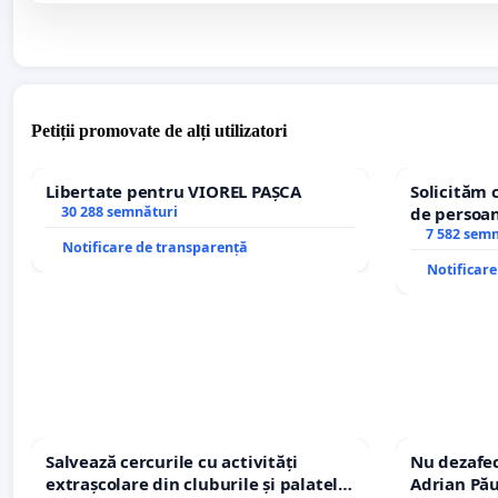
Petiții promovate de alți utilizatori
Libertate pentru VIOREL PAȘCA
Solicităm 
30 288 semnături
de persoan
7 582 sem
Notificare de transparență
Notificar
Salvează cercurile cu activități
Nu dezafec
extrașcolare din cluburile și palatele
Adrian Pău