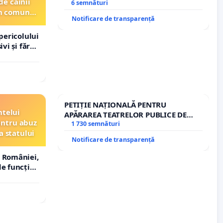
de câinii
6 semnături
din comuna
Notificare de transparență
pericolului
vi și fără
PETIȚIE NAȚIONALĂ PENTRU
ntelui
APĂRAREA TEATRELOR PUBLICE DE
entru abuz
REPERTORIU DIN ROMÂNIA
1 730 semnături
a statului
Notificare de transparență
 României,
e funcție