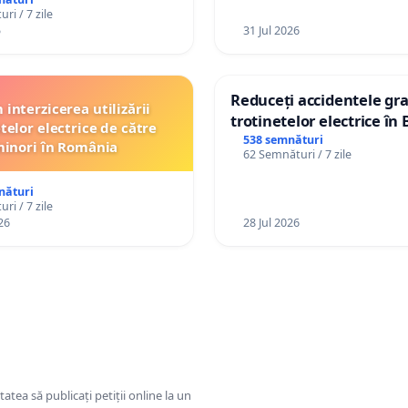
ri / 7 zile
5
31 Jul 2026
Reduceți accidentele gra
interzicerea utilizării
trotinetelor electrice în 
telor electrice de către
538 semnături
inori în România
62 Semnături / 7 zile
nături
ri / 7 zile
26
28 Jul 2026
tatea să publicați petiții online la un