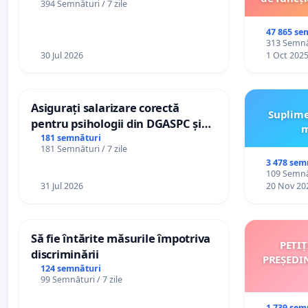
394 Semnături / 7 zile
47 865 se
313 Semnăt
30 Jul 2026
1 Oct 202
Asigurați salarizare corectă
Suplime
pentru psihologii din DGASPC și
m
spitale
181 semnături
181 Semnături / 7 zile
3 478 sem
109 Semnăt
31 Jul 2026
20 Nov 20
Să fie întărite măsurile împotriva
PETI
discriminării
PREȘEDI
124 semnături
99 Semnături / 7 zile
1 739 sem