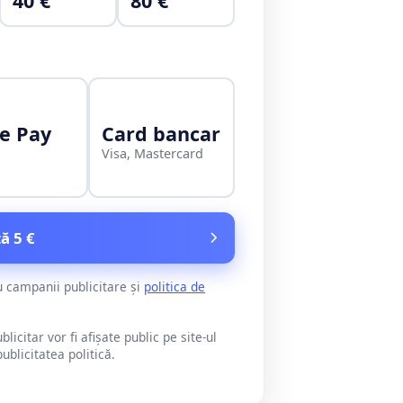
40 €
80 €
e Pay
Card bancar
Visa, Mastercard
ă 5 €
u campanii publicitare și
politica de
citar vor fi afișate public pe site-ul
blicitatea politică.