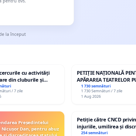
dă pentru dvs.
de la început
ercurile cu activități
PETIȚIE NAȚIONALĂ PE
are din cluburile și
APĂRAREA TEATRELOR P
opiilor
DE REPERTORIU DIN RO
nături
1 730 semnături
ături / 7 zile
1 730 Semnături / 7 zile
6
1 Aug 2026
Petiție către CNCD privi
ndarea Președintelui
injuriile, umilirea și dis
 Nicușor Dan, pentru abuz
persoanelor cu dizabilită
254 semnături
e și discreditarea statului