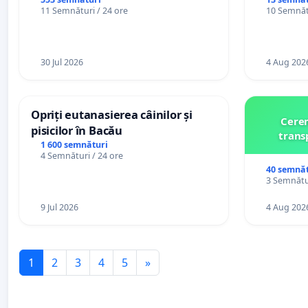
casino
11 Semnături / 24 ore
10 Semnătu
30 Jul 2026
4 Aug 202
Opriți eutanasierea câinilor și
Cerem
pisicilor în Bacău
trans
1 600 semnături
4 Semnături / 24 ore
40 semnăt
3 Semnătur
9 Jul 2026
4 Aug 202
1
2
3
4
5
»