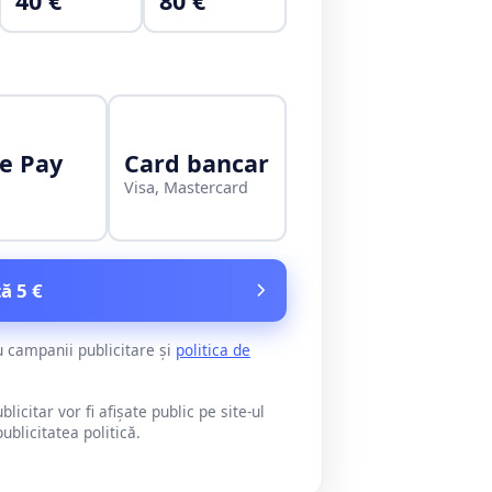
40 €
80 €
e Pay
Card bancar
Visa, Mastercard
ă 5 €
u campanii publicitare și
politica de
citar vor fi afișate public pe site-ul
blicitatea politică.