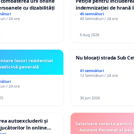
 combaterea urii online
Petiție pentru includere
ersoanele cu dizabilități
indemnizației de hrană î
de bază și protejarea gra
nături
40 semnături
ri / 24 ore
40 Semnături / 24 ore
de vechime pentru asiste
personali
6
6 Aug 2026
Nu blocați strada Sub Ce
ntare locuri rezidențiat
edicină generală
41 semnături
12 Semnături / 24 ore
nături
ri / 24 ore
25
30 Jun 2026
ea autoexcluderii și
Salarizare corecta pentru
jucătorilor în online
Asistent Personal al per
uri