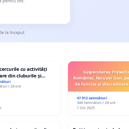
dă pentru dvs.
de la început
ercurile cu activități
Suspendarea Președi
are din cluburile și
României, Nicușor Dan, p
opiilor
nături
de funcție și discreditare
uri / 24 ore
47 912 semnături
344 Semnături / 24 ore
6
1 Oct 2025