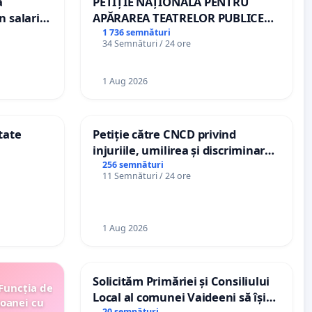
a
PETIȚIE NAȚIONALĂ PENTRU
n salariul
APĂRAREA TEATRELOR PUBLICE
dațiilor
DE REPERTORIU DIN ROMÂNIA
1 736 semnături
34 Semnături / 24 ore
nții
1 Aug 2026
tate
Petiție către CNCD privind
injuriile, umilirea și discriminarea
persoanelor cu dizabilități de
256 semnături
11 Semnături / 24 ore
către utilizatorul TikTok „Gorici”
1 Aug 2026
Solicităm Primăriei și Consiliului
 Funcția de
Local al comunei Vaideeni să își
soanei cu
20 semnături