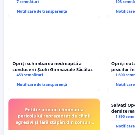
7 semnături
– Hanu Con
103 semnă
traseului î
Notificare de transparență
Notificar
Opriți schimbarea nedreaptă a
Opriți euta
conducerii Școlii Gimnaziale Săcălaz
pisicilor î
453 semnături
1 600 sem
Notificare de transparență
Notificar
Salvați Op
Petiție privind eliminarea
demiterea
pericolului reprezentat de câinii
Petrean Lu
1 890 sem
agresivi și fără stăpân din comuna
Notificar
Tunari