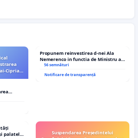
Propunem reinvestirea d-nei Ala
ical
Nemerenco in functia de Ministru al
strarea
Sanatatii
56 semnături
ai-Ciprian
Notificare de transparență
area
i-Ciprian
tăți
Suspendarea Președintelui
și palatele