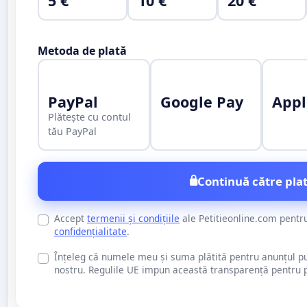
5 €
10 €
20 €
Metoda de plată
PayPal
Google Pay
Appl
Plătește cu contul
tău PayPal
Continuă către plat
Accept
termenii și condițiile
ale Petitieonline.com pentr
confidențialitate
.
Înțeleg că numele meu și suma plătită pentru anunțul publi
nostru. Regulile UE impun această transparență pentru pu