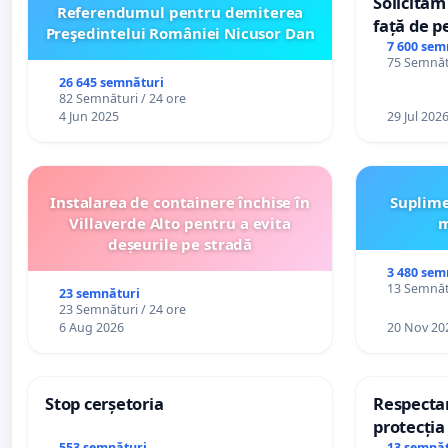
Solicităm
Referendumul pentru demiterea
față de p
Preşedintelui României Nicusor Dan
7 600 sem
75 Semnătu
26 645 semnături
82 Semnături / 24 ore
4 Jun 2025
29 Jul 202
Instalarea de containere închise în
Suplime
Villaverde Alto pentru a evita
m
deșeurile pe stradă
3 480 sem
13 Semnătu
23 semnături
23 Semnături / 24 ore
6 Aug 2026
20 Nov 20
Stop cerșetoria
Respectar
protecția 
553 semnături
13 semnăt