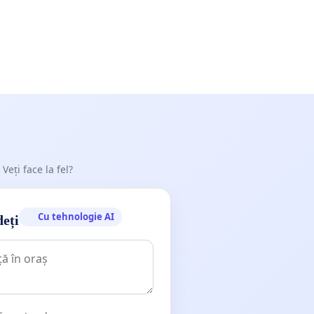
 Veți face la fel?
Cu tehnologie AI
deți