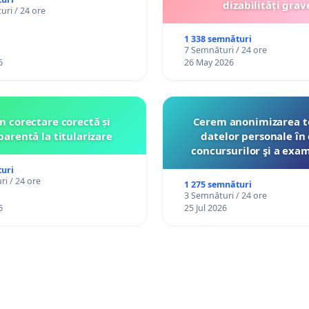
dizabilități grav
ri / 24 ore
1 338 semnături
7 Semnături / 24 ore
6
26 May 2026
 corectare corectă și
Cerem anonimizarea t
parentă la titularizare
datelor personale în 
concursurilor şi a exa
organizate pentru prof
uri
către Ministerul Educ
i / 24 ore
1 275 semnături
3 Semnături / 24 ore
6
25 Jul 2026