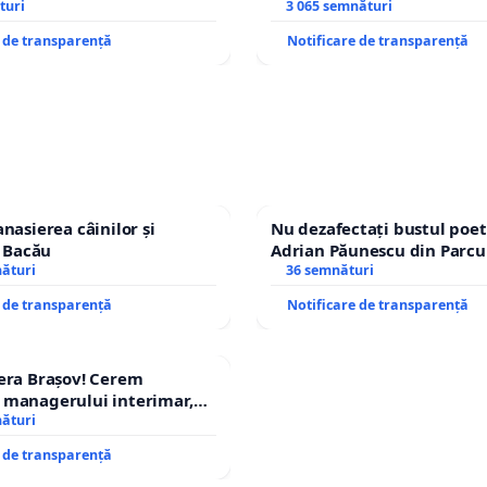
achi) prin devierea
turi
copiilor
3 065 semnături
n afara localităților!
e de transparență
Notificare de transparență
nasierea câinilor și
Nu dezafectați bustul poet
n Bacău
Adrian Păunescu din Parcu
nături
Icoanei! Stop cenzurii cultu
36 semnături
e de transparență
Notificare de transparență
era Brașov! Cerem
 managerului interimar,
cian-Marius!
nături
e de transparență