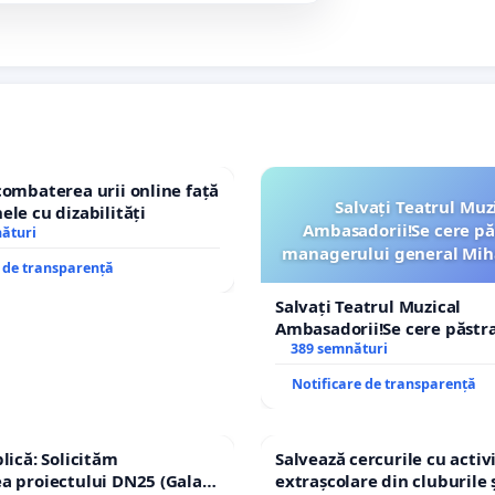
combaterea urii online față
Salvați Teatrul Muz
ele cu dizabilități
Ambasadorii!Se cere pă
nături
managerului general Mih
e de transparență
ROGOJAN
Salvați Teatrul Muzical
Ambasadorii!Se cere păstr
managerului general Miha
389 semnături
ROGOJAN
Notificare de transparență
lică: Solicităm
Salvează cercurile cu activi
a proiectului DN25 (Galați
extrașcolare din cluburile 