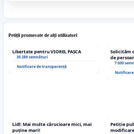
Petiții promovate de alți utilizatori
Libertate pentru VIOREL PAȘCA
Solicităm 
30 289 semnături
de persoan
7 600 sem
Notificare de transparență
Notificar
Lidl: Mai multe cărucioare mici, mai
Petiție pub
puține mari!
modificare