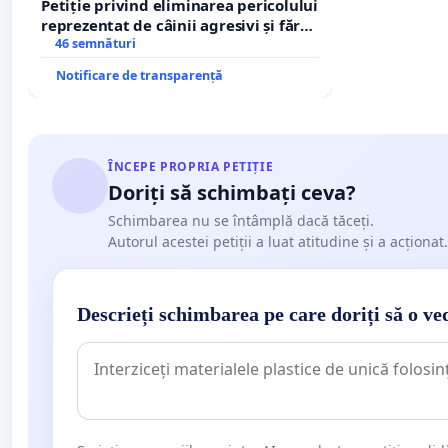
Petiție privind eliminarea pericolului
reprezentat de câinii agresivi și fără
stăpân din comuna Tunari
46 semnături
Notificare de transparență
ÎNCEPE PROPRIA PETIȚIE
Doriți să schimbați ceva?
Schimbarea nu se întâmplă dacă tăceți.
Autorul acestei petiții a luat atitudine și a acționat.
Descrieți schimbarea pe care doriți să o ve