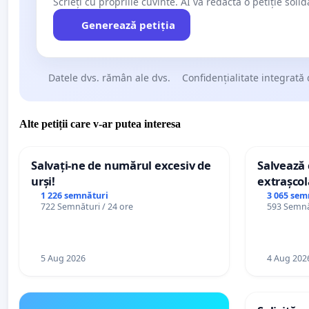
Scrieți cu propriile cuvinte. AI va redacta o petiție soli
Generează petiția
Datele dvs. rămân ale dvs.
Confidențialitate integrată 
Alte petiții care v-ar putea interesa
Salvați-ne de numărul excesiv de
Salvează c
urși!
extrașcol
palatele c
1 226 semnături
3 065 sem
722 Semnături / 24 ore
593 Semnăt
5 Aug 2026
4 Aug 202