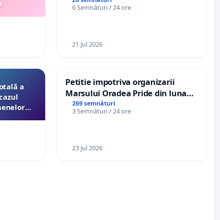
exercite efectiv atribuțiile legale
e
6 Semnături / 24 ore
și să reprezinte interesele
cetățenilor în raport cu APAVIL
S.A, operatorul serviciului de apă!
21 Jul 2026
Petitie impotriva organizarii
otală a
Marsului Oradea Pride din luna
cazul
Iulie 2026
269 semnături
menelor
3 Semnături / 24 ore
esori de
aţiei
23 Jul 2026