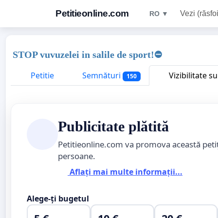
Petitieonline.com
Vezi (răsfoi
RO ▼
STOP vuvuzelei in salile de sport!⛔
Petitie
Semnături
Vizibilitate s
150
Publicitate plătită
Petitieonline.com va promova această peti
persoane.
Aflați mai multe informații...
Alege-ți bugetul