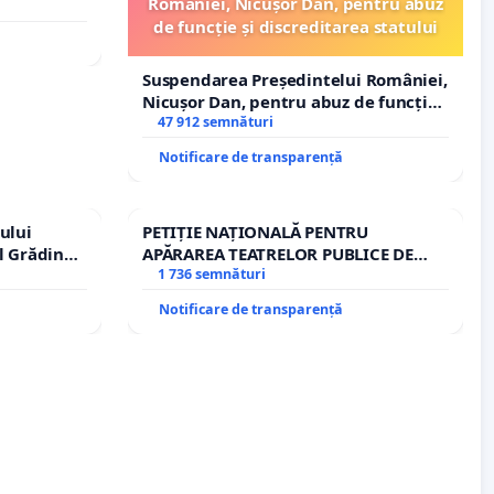
României, Nicușor Dan, pentru abuz
de funcție și discreditarea statului
Suspendarea Președintelui României,
Nicușor Dan, pentru abuz de funcție
și discreditarea statului
47 912 semnături
Notificare de transparență
ului
PETIȚIE NAȚIONALĂ PENTRU
l Grădina
APĂRAREA TEATRELOR PUBLICE DE
rale!
REPERTORIU DIN ROMÂNIA
1 736 semnături
Notificare de transparență