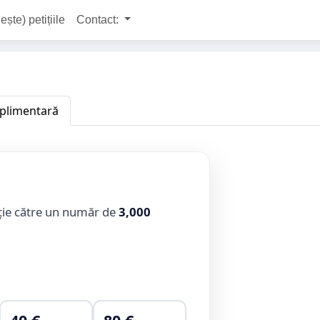
ește) petițiile
Contact:
uplimentară
ție către un număr de
3,000