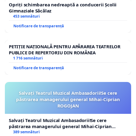
Opriți schimbarea nedreaptă a conducerii Școlii
Gimnaziale Săcălaz
453 semnături
Notificare de transparență
PETIȚIE NAȚIONALĂ PENTRU APĂRAREA TEATRELOR
PUBLICE DE REPERTORIU DIN ROMÂNIA
1 716 semnături
Notificare de transparență
Salvați Teatrul Muzical Ambasadorii!Se cere
păstrarea managerului general Mihai-Ciprian
ROGOJAN
Salvați Teatrul Muzical Ambasadorii!Se cere
păstrarea managerului general Mihai-Ciprian
ROGOJAN
389 semnături