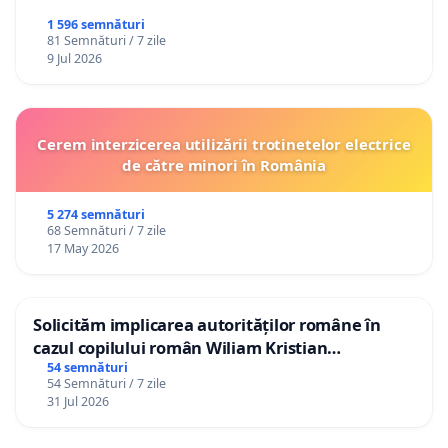
1 596 semnături
81 Semnături / 7 zile
9 Jul 2026
Cerem interzicerea utilizării trotinetelor electrice
de către minori în România
5 274 semnături
68 Semnături / 7 zile
17 May 2026
Solicităm implicarea autorităților române în
cazul copilului român Wiliam Kristian
Gheorghe, aflat în plasament în Danemarca de
54 semnături
54 Semnături / 7 zile
12 ani
31 Jul 2026