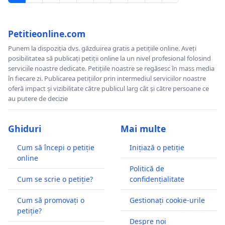
Petitieonline.com
Punem la dispoziția dvs. găzduirea gratis a petițiile online. Aveți
posibilitatea să publicați petiții online la un nivel profesional folosind
serviciile noastre dedicate. Petițiile noastre se regăsesc în mass media
în fiecare zi. Publicarea petițiilor prin intermediul serviciilor noastre
oferă impact și vizibilitate către publicul larg cât și către persoane ce
au putere de decizie
Ghiduri
Mai multe
Cum să începi o petiție
Inițiază o petiție
online
Politică de
Cum se scrie o petiție?
confidențialitate
Cum să promovați o
Gestionați cookie-urile
petiție?
Despre noi