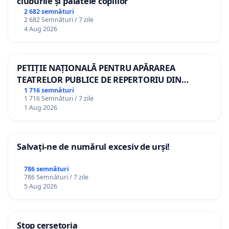
cluburile și palatele copiilor
2 682 semnături
2 682 Semnături / 7 zile
4 Aug 2026
PETIȚIE NAȚIONALĂ PENTRU APĂRAREA
TEATRELOR PUBLICE DE REPERTORIU DIN
ROMÂNIA
1 716 semnături
1 716 Semnături / 7 zile
1 Aug 2026
Salvați-ne de numărul excesiv de urși!
786 semnături
786 Semnături / 7 zile
5 Aug 2026
Stop cerșetoria