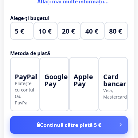
Aflați mai multe informații...
Alege-ți bugetul
5 €
10 €
20 €
40 €
80 €
Metoda de plată
PayPal
Google
Apple
Card
Pay
Pay
bancar
Plătește
cu contul
Visa,
tău
Mastercard
PayPal
Continuă către plată 5 €