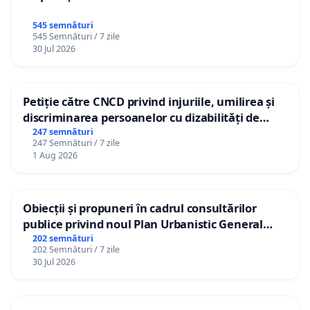
545 semnături
545 Semnături / 7 zile
30 Jul 2026
Petiție către CNCD privind injuriile, umilirea și
discriminarea persoanelor cu dizabilități de
către utilizatorul TikTok „Gorici”
247 semnături
247 Semnături / 7 zile
1 Aug 2026
Obiecții și propuneri în cadrul consultărilor
publice privind noul Plan Urbanistic General
(PUG) Ialoveni
202 semnături
202 Semnături / 7 zile
30 Jul 2026