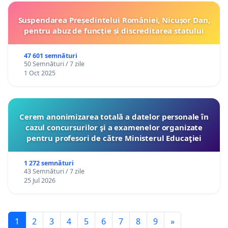
Suspendarea Președintelui României, Nicușor Dan,
pentru abuz de funcție și discreditarea statului
47 601 semnături
50 Semnături / 7 zile
1 Oct 2025
Cerem anonimizarea totală a datelor personale în
cazul concursurilor şi a examenelor organizate
pentru profesori de către Ministerul Educaţiei
1 272 semnături
43 Semnături / 7 zile
25 Jul 2026
1
2
3
4
5
6
7
8
9
»