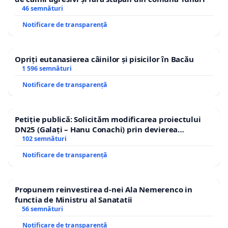
46 semnături
Notificare de transparență
Opriți eutanasierea câinilor și pisicilor în Bacău
1 596 semnături
Notificare de transparență
Petiție publică: Solicităm modificarea proiectului
DN25 (Galați – Hanu Conachi) prin devierea
traseului în afara localităților!
102 semnături
Notificare de transparență
Propunem reinvestirea d-nei Ala Nemerenco in
functia de Ministru al Sanatatii
56 semnături
Notificare de transparență