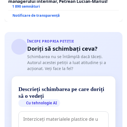
managerului interimar, Petrean Lucian-Marius!
1 890 semnături
Notificare de transparență
ÎNCEPE PROPRIA PETIȚIE
Doriți să schimbați ceva?
Schimbarea nu se întâmplă dacă tăceți.
Autorul acestei petiții a luat atitudine și a
acționat. Veți face la fel?
Descrieți schimbarea pe care doriți
să o vedeți
Cu tehnologie AI