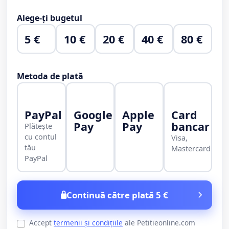
Alege-ți bugetul
5 €
10 €
20 €
40 €
80 €
Metoda de plată
PayPal
Google
Apple
Card
Pay
Pay
bancar
Plătește
cu contul
Visa,
tău
Mastercard
PayPal
Continuă către plată 5 €
Accept
termenii și condițiile
ale Petitieonline.com