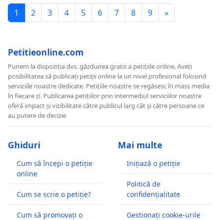
1
2
3
4
5
6
7
8
9
»
Petitieonline.com
Punem la dispoziția dvs. găzduirea gratis a petițiile online. Aveți
posibilitatea să publicați petiții online la un nivel profesional folosind
serviciile noastre dedicate. Petițiile noastre se regăsesc în mass media
în fiecare zi. Publicarea petițiilor prin intermediul serviciilor noastre
oferă impact și vizibilitate către publicul larg cât și către persoane ce
au putere de decizie
Ghiduri
Mai multe
Cum să începi o petiție
Inițiază o petiție
online
Politică de
Cum se scrie o petiție?
confidențialitate
Cum să promovați o
Gestionați cookie-urile