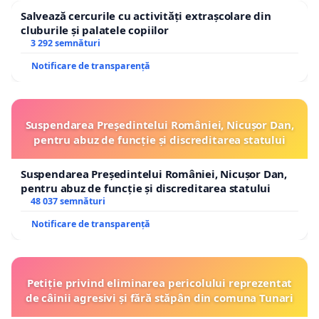
Salvează cercurile cu activități extrașcolare din
cluburile și palatele copiilor
3 292 semnături
Notificare de transparență
Suspendarea Președintelui României, Nicușor Dan,
pentru abuz de funcție și discreditarea statului
Suspendarea Președintelui României, Nicușor Dan,
pentru abuz de funcție și discreditarea statului
48 037 semnături
Notificare de transparență
Petiție privind eliminarea pericolului reprezentat
de câinii agresivi și fără stăpân din comuna Tunari