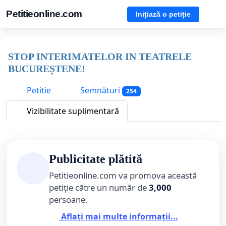
Petitieonline.com
Inițiază o petiție
STOP INTERIMATELOR IN TEATRELE
BUCUREȘTENE!
Petitie
Semnături
254
Vizibilitate suplimentară
Publicitate plătită
Petitieonline.com va promova această
petiție către un număr de
3,000
persoane.
Aflați mai multe informații...