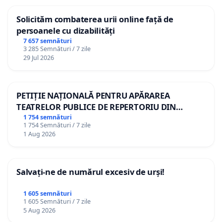
Solicităm combaterea urii online față de
persoanele cu dizabilități
7 657 semnături
3 285 Semnături / 7 zile
29 Jul 2026
PETIȚIE NAȚIONALĂ PENTRU APĂRAREA
TEATRELOR PUBLICE DE REPERTORIU DIN
ROMÂNIA
1 754 semnături
1 754 Semnături / 7 zile
1 Aug 2026
Salvați-ne de numărul excesiv de urși!
1 605 semnături
1 605 Semnături / 7 zile
5 Aug 2026