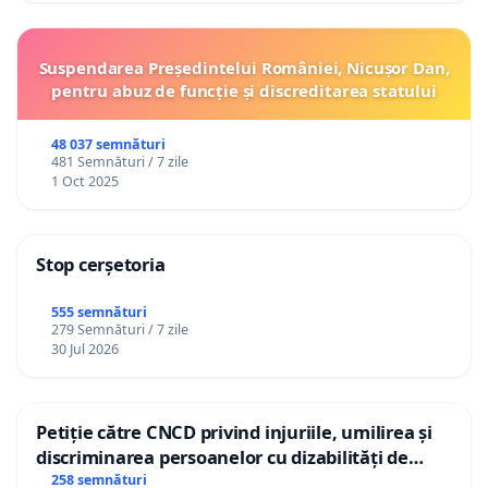
Suspendarea Președintelui României, Nicușor Dan,
pentru abuz de funcție și discreditarea statului
48 037 semnături
481 Semnături / 7 zile
1 Oct 2025
Stop cerșetoria
555 semnături
279 Semnături / 7 zile
30 Jul 2026
Petiție către CNCD privind injuriile, umilirea și
discriminarea persoanelor cu dizabilități de
către utilizatorul TikTok „Gorici”
258 semnături