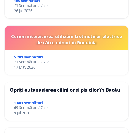
Republica Moldova!
169 semnături
71 Semnături / 7 zile
26 Jul 2026
Cerem interzicerea utilizării trotinetelor electrice
de către minori în România
5 281 semnături
71 Semnături / 7 zile
17 May 2026
Opriți eutanasierea câinilor și pisicilor în Bacău
1 601 semnături
69 Semnături / 7 zile
9 Jul 2026