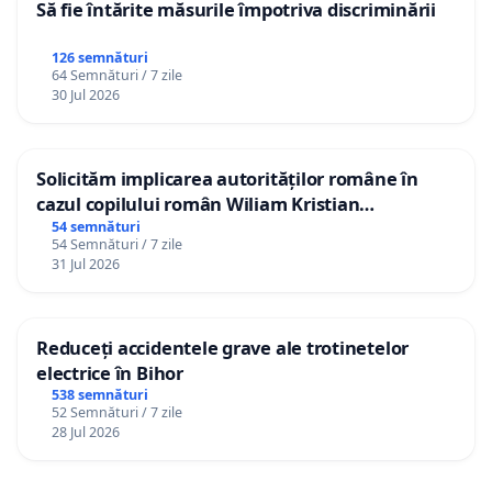
Să fie întărite măsurile împotriva discriminării
126 semnături
64 Semnături / 7 zile
30 Jul 2026
Solicităm implicarea autorităților române în
cazul copilului român Wiliam Kristian
Gheorghe, aflat în plasament în Danemarca de
54 semnături
54 Semnături / 7 zile
12 ani
31 Jul 2026
Reduceți accidentele grave ale trotinetelor
electrice în Bihor
538 semnături
52 Semnături / 7 zile
28 Jul 2026