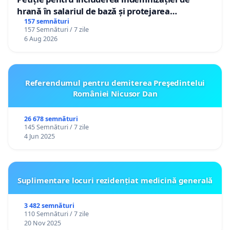
hrană în salariul de bază și protejarea
gradațiilor de vechime pentru asistenții
157 semnături
157 Semnături / 7 zile
personali
6 Aug 2026
Referendumul pentru demiterea Preşedintelui
României Nicusor Dan
26 678 semnături
145 Semnături / 7 zile
4 Jun 2025
Suplimentare locuri rezidențiat medicină generală
3 482 semnături
110 Semnături / 7 zile
20 Nov 2025