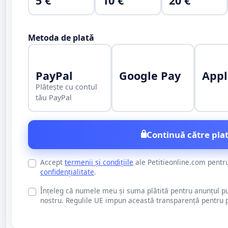
5 €
10 €
20 €
Metoda de plată
PayPal
Google Pay
Appl
Plătește cu contul
tău PayPal
Continuă către plat
Accept
termenii și condițiile
ale Petitieonline.com pentr
confidențialitate
.
Înțeleg că numele meu și suma plătită pentru anunțul publi
nostru. Regulile UE impun această transparență pentru pu