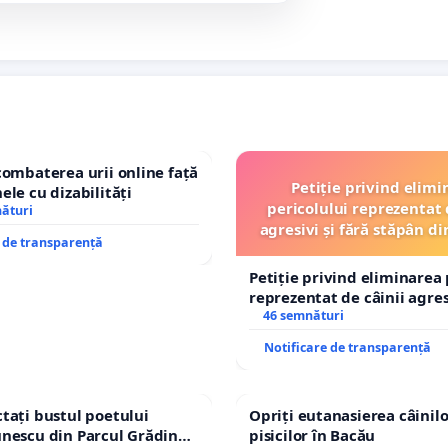
combaterea urii online față
Petiție privind elimi
ele cu dizabilități
pericolului reprezentat 
nături
agresivi și fără stăpân 
e de transparență
Tunari
Petiție privind eliminarea 
reprezentat de câinii agresi
stăpân din comuna Tunari
46 semnături
Notificare de transparență
tați bustul poetului
Opriți eutanasierea câinilo
nescu din Parcul Grădina
pisicilor în Bacău