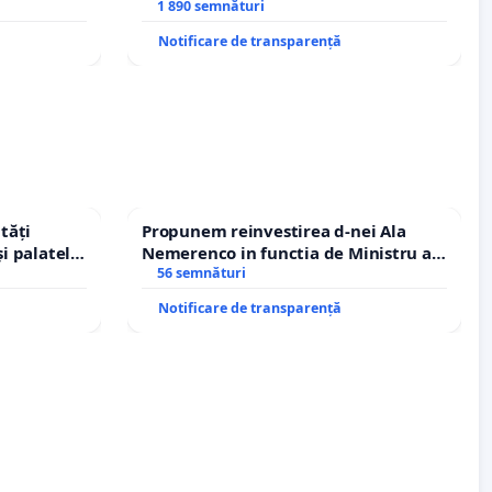
Petrean Lucian-Marius!
1 890 semnături
Notificare de transparență
tăți
Propunem reinvestirea d-nei Ala
și palatele
Nemerenco in functia de Ministru al
Sanatatii
56 semnături
Notificare de transparență