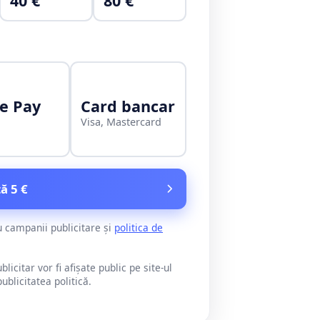
40 €
80 €
e Pay
Card bancar
Visa, Mastercard
ă 5 €
u campanii publicitare și
politica de
citar vor fi afișate public pe site-ul
blicitatea politică.