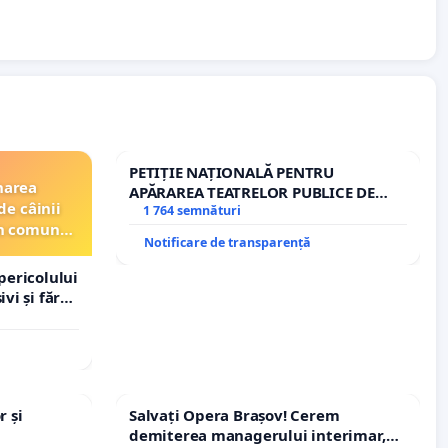
PETIȚIE NAȚIONALĂ PENTRU
narea
APĂRAREA TEATRELOR PUBLICE DE
de câinii
REPERTORIU DIN ROMÂNIA
1 764 semnături
din comuna
Notificare de transparență
pericolului
vi și fără
r și
Salvați Opera Brașov! Cerem
demiterea managerului interimar,