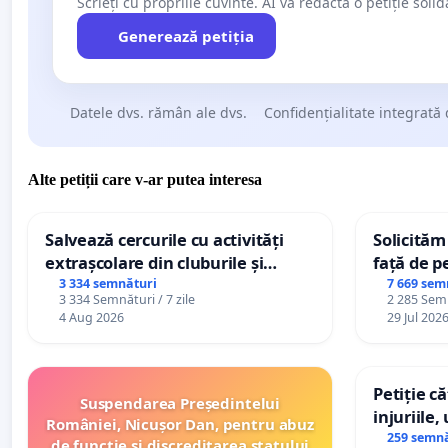
Scrieți cu propriile cuvinte. AI va redacta o petiție soli
Generează petiția
Datele dvs. rămân ale dvs.
Confidențialitate integrată 
Alte petiții care v-ar putea interesa
Salvează cercurile cu activități
Solicităm
extrașcolare din cluburile și
față de p
palatele copiilor
3 334 semnături
7 669 sem
3 334 Semnături / 7 zile
2 285 Semn
4 Aug 2026
29 Jul 202
Petiție c
Suspendarea Președintelui
injuriile,
României, Nicușor Dan, pentru abuz
persoanel
259 semnă
de funcție și discreditarea statului