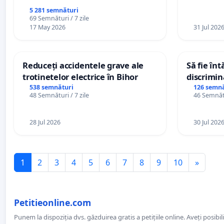
5 281 semnături
69 Semnături / 7 zile
17 May 2026
31 Jul 202
Reduceți accidentele grave ale
Să fie în
trotinetelor electrice în Bihor
discrimin
538 semnături
126 semnă
48 Semnături / 7 zile
46 Semnătu
28 Jul 2026
30 Jul 202
1
2
3
4
5
6
7
8
9
10
»
Petitieonline.com
Punem la dispoziția dvs. găzduirea gratis a petițiile online. Aveți posibili