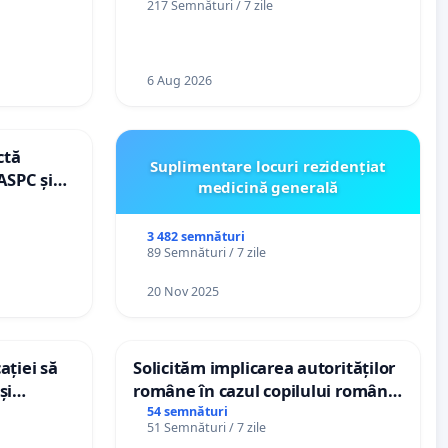
217 Semnături / 7 zile
de vechime pentru asistenții
personali
6 Aug 2026
ctă
Suplimentare locuri rezidențiat
ASPC și
medicină generală
3 482 semnături
89 Semnături / 7 zile
20 Nov 2025
ației să
Solicităm implicarea autorităților
și
române în cazul copilului român
e din
Wiliam Kristian Gheorghe, aflat în
54 semnături
51 Semnături / 7 zile
plasament în Danemarca de 12