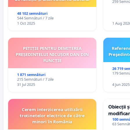
259 Semnăt
către util
48 102 semnături
544 Semnături / 7 zile
1 Oct 2025
1 Aug 202
PETIȚIE PENTRU DEMITEREA
Referen
PREȘEDINTELUI NICUȘOR DAN DIN
Preşedint
FUNCȚIE
26 719 se
179 Semnăt
1 871 semnături
215 Semnături / 7 zile
31 Jul 2025
4 Jun 2025
Obiecții 
Cerem interzicerea utilizării
modificar
trotinetelor electrice de către
General a
100 semnă
minori în România
63 Semnătu