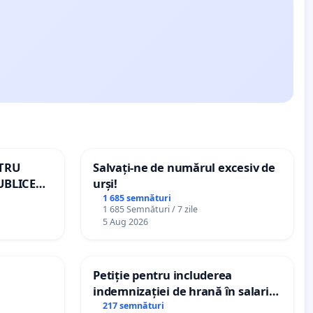
NTRU
Salvați-ne de numărul excesiv de
UBLICE
urși!
MÂNIA
1 685 semnături
1 685 Semnături / 7 zile
5 Aug 2026
Petiție pentru includerea
indemnizației de hrană în salariul
de bază și protejarea gradațiilor
217 semnături