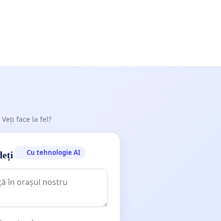
 Veți face la fel?
Cu tehnologie AI
deți