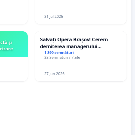
ani
31 Jul 2026
Salvați Opera Brașov! Cerem
ctă și
demiterea managerului
rizare
interimar, Petrean Lucian-Marius!
1 890 semnături
33 Semnături / 7 zile
27 Jun 2026