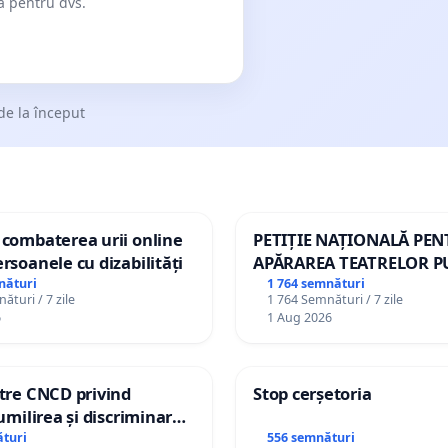
dă pentru dvs.
de la început
 combaterea urii online
PETIȚIE NAȚIONALĂ PE
ersoanele cu dizabilități
APĂRAREA TEATRELOR P
DE REPERTORIU DIN RO
nături
1 764 semnături
ături / 7 zile
1 764 Semnături / 7 zile
6
1 Aug 2026
ătre CNCD privind
Stop cerșetoria
 umilirea și discriminarea
or cu dizabilități de
turi
556 semnături