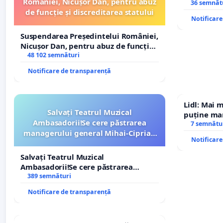
României, Nicușor Dan, pentru abuz
Icoanei! St
36 semnăt
de funcție și discreditarea statului
Notificar
Suspendarea Președintelui României,
Nicușor Dan, pentru abuz de funcție
și discreditarea statului
48 102 semnături
Notificare de transparență
Lidl: Mai 
Salvați Teatrul Muzical
puține mar
Ambasadorii!Se cere păstrarea
7 semnătu
managerului general Mihai-Ciprian
Notificar
ROGOJAN
Salvați Teatrul Muzical
Ambasadorii!Se cere păstrarea
managerului general Mihai-Ciprian
389 semnături
ROGOJAN
Notificare de transparență