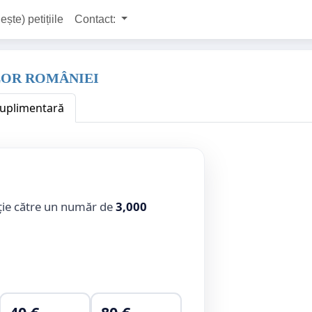
ește) petițiile
Contact:
LOR ROMÂNIEI
 suplimentară
ție către un număr de
3,000