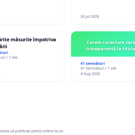
6
26 Jul 2026
tărite măsurile împotriva
Cerem corectare core
ării
transparentă la titula
turi
ri / 7 zile
41 semnături
41 Semnături / 7 zile
6
4 Aug 2026
tatea să publicați petiții online la un