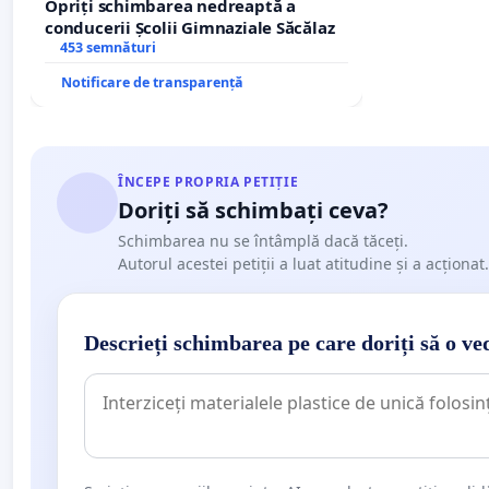
Opriți schimbarea nedreaptă a
conducerii Școlii Gimnaziale Săcălaz
453 semnături
Notificare de transparență
ÎNCEPE PROPRIA PETIȚIE
Doriți să schimbați ceva?
Schimbarea nu se întâmplă dacă tăceți.
Autorul acestei petiții a luat atitudine și a acționat.
Descrieți schimbarea pe care doriți să o ve