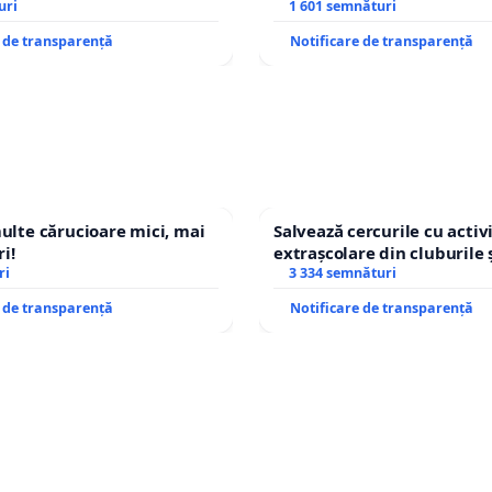
op cenzurii culturale!
uri
1 601 semnături
e de transparență
Notificare de transparență
multe cărucioare mici, mai
Salvează cercurile cu activi
i!
extrașcolare din cluburile 
ri
copiilor
3 334 semnături
e de transparență
Notificare de transparență