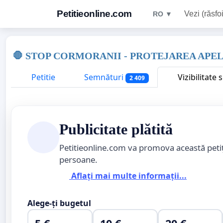
Petitieonline.com
Vezi (răsfoi
RO ▼
🛑 STOP CORMORANII - PROTEJAREA APE
Petitie
Semnături
Vizibilitate
2 409
Publicitate plătită
Petitieonline.com va promova această peti
persoane.
Aflați mai multe informații...
Alege-ți bugetul