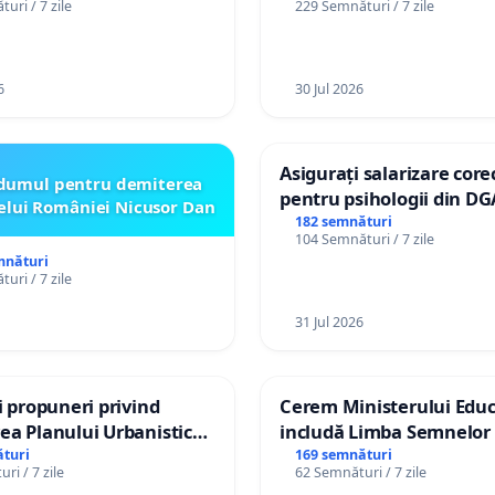
uri / 7 zile
229 Semnături / 7 zile
izatorul TikTok „Gorici”
6
30 Jul 2026
Asigurați salarizare core
dumul pentru demiterea
pentru psihologii din DG
elui României Nicusor Dan
spitale
182 semnături
104 Semnături / 7 zile
mnături
uri / 7 zile
31 Jul 2026
și propuneri privind
Cerem Ministerului Educ
ea Planului Urbanistic
includă Limba Semnelor 
l orașului Ialoveni
alfabetul Braille în școlil
turi
169 semnături
ri / 7 zile
62 Semnături / 7 zile
Republica Moldova!