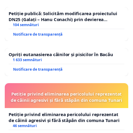
Petiție publică: Solicităm modificarea proiectului
DN25 (Galați – Hanu Conachi) prin devierea
traseului în afara localităților!
104 semnături
Notificare de transparență
Opriți eutanasierea câinilor și pisicilor în Bacău
1 633 semnături
Notificare de transparență
Petiție privind eliminarea pericolului reprezentat
de câinii agresivi și fără stăpân din comuna Tunari
Petiție privind eliminarea pericolului reprezentat
de câinii agresivi și fără stăpân din comuna Tunari
46 semnături