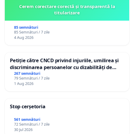
Cerem corectare corectă și transparentă la
titularizare
85 semnături
85 Semnături / 7 zile
4 Aug 2026
Petiție către CNCD privind injuriile, umilirea și
discriminarea persoanelor cu dizabilități de
către utilizatorul TikTok „Gorici”
267 semnături
79 Semnături / 7 zile
1 Aug 2026
Stop cerșetoria
561 semnături
72 Semnături / 7 zile
30 Jul 2026