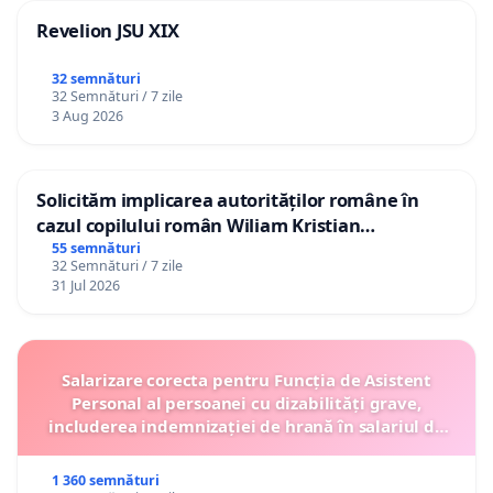
Revelion JSU XIX
32 semnături
32 Semnături / 7 zile
3 Aug 2026
Solicităm implicarea autorităților române în
cazul copilului român Wiliam Kristian
Gheorghe, aflat în plasament în Danemarca de
55 semnături
32 Semnături / 7 zile
12 ani
31 Jul 2026
Salarizare corecta pentru Funcția de Asistent
Personal al persoanei cu dizabilități grave,
includerea indemnizației de hrană în salariul de
bază lunar și protejarea gradațiilor de vechime
1 360 semnături