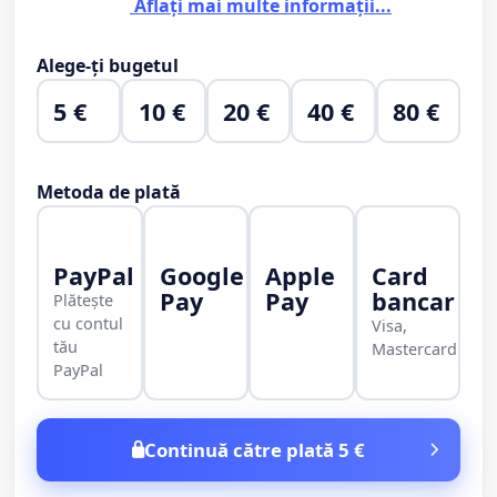
Aflați mai multe informații...
Alege-ți bugetul
5 €
10 €
20 €
40 €
80 €
Metoda de plată
PayPal
Google
Apple
Card
Pay
Pay
bancar
Plătește
cu contul
Visa,
tău
Mastercard
PayPal
Continuă către plată 5 €