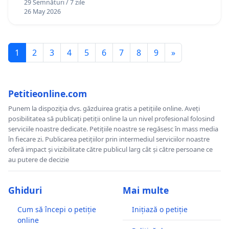
29 Semnături / 7 zile
26 May 2026
1
2
3
4
5
6
7
8
9
»
Petitieonline.com
Punem la dispoziția dvs. găzduirea gratis a petițiile online. Aveți
posibilitatea să publicați petiții online la un nivel profesional folosind
serviciile noastre dedicate. Petițiile noastre se regăsesc în mass media
în fiecare zi. Publicarea petițiilor prin intermediul serviciilor noastre
oferă impact și vizibilitate către publicul larg cât și către persoane ce
au putere de decizie
Ghiduri
Mai multe
Cum să începi o petiție
Inițiază o petiție
online