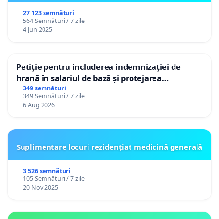
27 123 semnături
564 Semnături / 7 zile
4 Jun 2025
Petiție pentru includerea indemnizației de
hrană în salariul de bază și protejarea
gradațiilor de vechime pentru asistenții
349 semnături
349 Semnături / 7 zile
personali
6 Aug 2026
Suplimentare locuri rezidențiat medicină generală
3 526 semnături
105 Semnături / 7 zile
20 Nov 2025