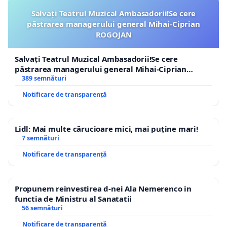
Salvați Teatrul Muzical Ambasadorii!Se cere
păstrarea managerului general Mihai-Ciprian
ROGOJAN
Salvați Teatrul Muzical Ambasadorii!Se cere
păstrarea managerului general Mihai-Ciprian
ROGOJAN
389 semnături
Notificare de transparență
Lidl: Mai multe cărucioare mici, mai puține mari!
7 semnături
Notificare de transparență
Propunem reinvestirea d-nei Ala Nemerenco in
functia de Ministru al Sanatatii
56 semnături
Notificare de transparență