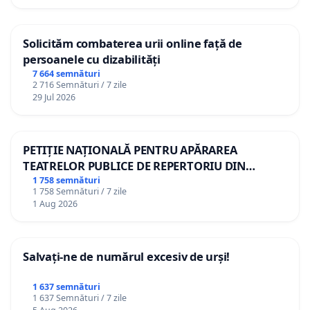
Solicităm combaterea urii online față de
persoanele cu dizabilități
7 664 semnături
2 716 Semnături / 7 zile
29 Jul 2026
PETIȚIE NAȚIONALĂ PENTRU APĂRAREA
TEATRELOR PUBLICE DE REPERTORIU DIN
ROMÂNIA
1 758 semnături
1 758 Semnături / 7 zile
1 Aug 2026
Salvați-ne de numărul excesiv de urși!
1 637 semnături
1 637 Semnături / 7 zile