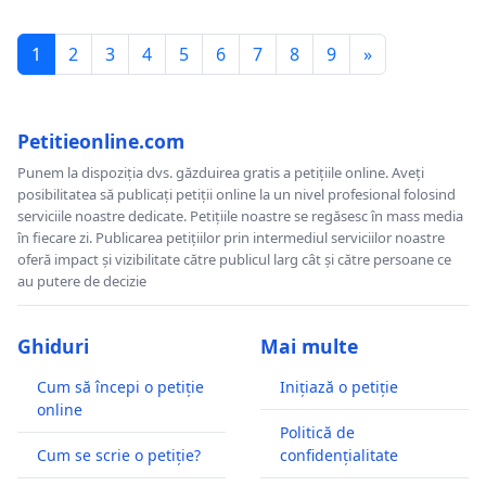
1
2
3
4
5
6
7
8
9
»
Petitieonline.com
Punem la dispoziția dvs. găzduirea gratis a petițiile online. Aveți
posibilitatea să publicați petiții online la un nivel profesional folosind
serviciile noastre dedicate. Petițiile noastre se regăsesc în mass media
în fiecare zi. Publicarea petițiilor prin intermediul serviciilor noastre
oferă impact și vizibilitate către publicul larg cât și către persoane ce
au putere de decizie
Ghiduri
Mai multe
Cum să începi o petiție
Inițiază o petiție
online
Politică de
Cum se scrie o petiție?
confidențialitate