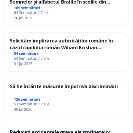
Semnelor și alfabetul Braille în școlile din
Republica Moldova!
169 semnături
64 Semnături / 7 zile
26 Jul 2026
Solicităm implicarea autorităților române în
cazul copilului român Wiliam Kristian
Gheorghe, aflat în plasament în Danemarca de
54 semnături
54 Semnături / 7 zile
12 ani
31 Jul 2026
Să fie întărite măsurile împotriva discriminării
126 semnături
53 Semnături / 7 zile
30 Jul 2026
Reduceți accidentele grave ale trotinetelor