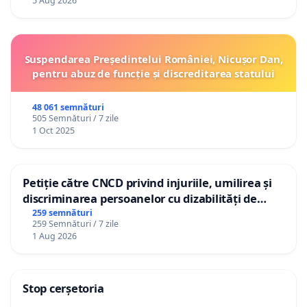
5 Aug 2026
Suspendarea Președintelui României, Nicușor Dan,
pentru abuz de funcție și discreditarea statului
48 061 semnături
505 Semnături / 7 zile
1 Oct 2025
Petiție către CNCD privind injuriile, umilirea și
discriminarea persoanelor cu dizabilități de
către utilizatorul TikTok „Gorici”
259 semnături
259 Semnături / 7 zile
1 Aug 2026
Stop cerșetoria