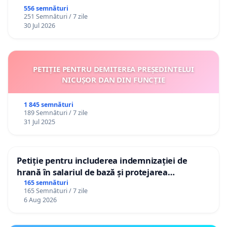
556 semnături
251 Semnături / 7 zile
30 Jul 2026
PETIȚIE PENTRU DEMITEREA PREȘEDINTELUI
NICUȘOR DAN DIN FUNCȚIE
1 845 semnături
189 Semnături / 7 zile
31 Jul 2025
Petiție pentru includerea indemnizației de
hrană în salariul de bază și protejarea
gradațiilor de vechime pentru asistenții
165 semnături
165 Semnături / 7 zile
personali
6 Aug 2026