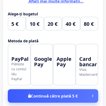
Aflați mai multe informații...
Alege-ți bugetul
5 €
10 €
20 €
40 €
80 €
Metoda de plată
PayPal
Google
Apple
Card
Pay
Pay
bancar
Plătește
cu contul
Visa,
tău
Mastercard
PayPal
Continuă către plată 5 €