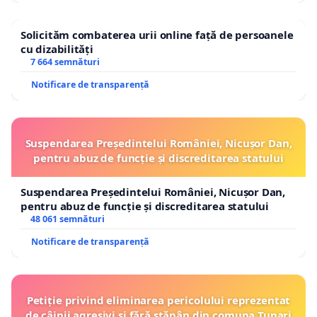
Solicităm combaterea urii online față de persoanele
cu dizabilități
7 664 semnături
Notificare de transparență
Suspendarea Președintelui României, Nicușor Dan,
pentru abuz de funcție și discreditarea statului
Suspendarea Președintelui României, Nicușor Dan,
pentru abuz de funcție și discreditarea statului
48 061 semnături
Notificare de transparență
Petiție privind eliminarea pericolului reprezentat
de câinii agresivi și fără stăpân din comuna Tunari