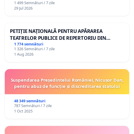
1 499 Semnături / 7 zile
29 Jul 2026
PETIȚIE NAȚIONALĂ PENTRU APĂRAREA
TEATRELOR PUBLICE DE REPERTORIU DIN
ROMÂNIA
1 774 semnături
1 326 Semnături / 7 zile
1 Aug 2026
Suspendarea Președintelui României, Nicușor Dan,
pentru abuz de funcție și discreditarea statului
48 349 semnături
787 Semnături / 7 zile
1 Oct 2025