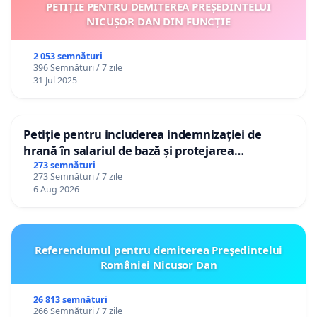
PETIȚIE PENTRU DEMITEREA PREȘEDINTELUI
NICUȘOR DAN DIN FUNCȚIE
2 053 semnături
396 Semnături / 7 zile
31 Jul 2025
Petiție pentru includerea indemnizației de
hrană în salariul de bază și protejarea
gradațiilor de vechime pentru asistenții
273 semnături
273 Semnături / 7 zile
personali
6 Aug 2026
Referendumul pentru demiterea Preşedintelui
României Nicusor Dan
26 813 semnături
266 Semnături / 7 zile