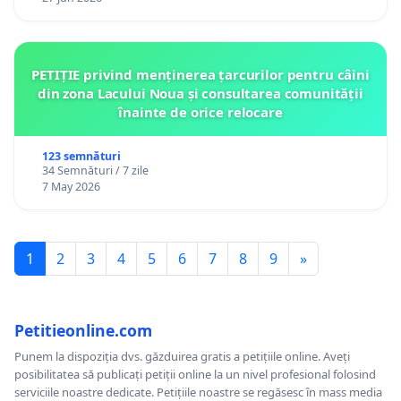
PETIȚIE privind menținerea țarcurilor pentru câini
din zona Lacului Noua și consultarea comunității
înainte de orice relocare
123 semnături
34 Semnături / 7 zile
7 May 2026
1
2
3
4
5
6
7
8
9
»
Petitieonline.com
Punem la dispoziția dvs. găzduirea gratis a petițiile online. Aveți
posibilitatea să publicați petiții online la un nivel profesional folosind
serviciile noastre dedicate. Petițiile noastre se regăsesc în mass media