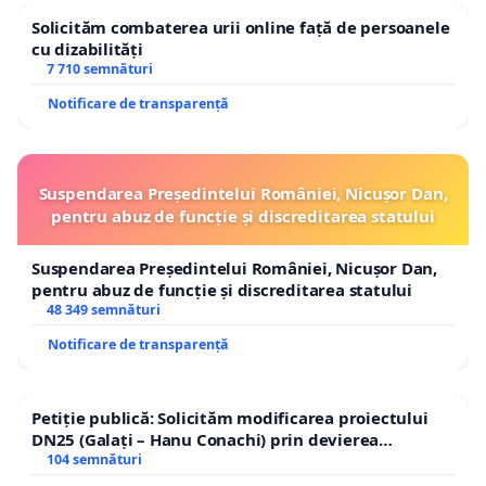
Solicităm combaterea urii online față de persoanele
cu dizabilități
7 710 semnături
Notificare de transparență
Suspendarea Președintelui României, Nicușor Dan,
pentru abuz de funcție și discreditarea statului
Suspendarea Președintelui României, Nicușor Dan,
pentru abuz de funcție și discreditarea statului
48 349 semnături
Notificare de transparență
Petiție publică: Solicităm modificarea proiectului
DN25 (Galați – Hanu Conachi) prin devierea
traseului în afara localităților!
104 semnături