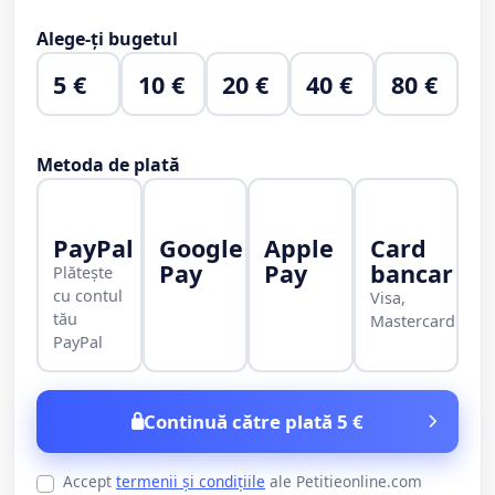
Alege-ți bugetul
5 €
10 €
20 €
40 €
80 €
Metoda de plată
PayPal
Google
Apple
Card
Pay
Pay
bancar
Plătește
cu contul
Visa,
tău
Mastercard
PayPal
Continuă către plată 5 €
Accept
termenii și condițiile
ale Petitieonline.com