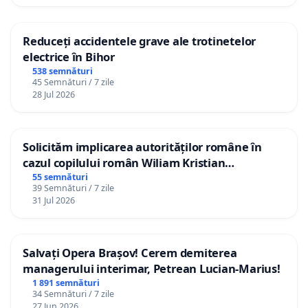
Reduceți accidentele grave ale trotinetelor
electrice în Bihor
538 semnături
45 Semnături / 7 zile
28 Jul 2026
Solicităm implicarea autorităților române în
cazul copilului român Wiliam Kristian
Gheorghe, aflat în plasament în Danemarca de
55 semnături
39 Semnături / 7 zile
12 ani
31 Jul 2026
Salvați Opera Brașov! Cerem demiterea
managerului interimar, Petrean Lucian-Marius!
1 891 semnături
34 Semnături / 7 zile
27 Jun 2026