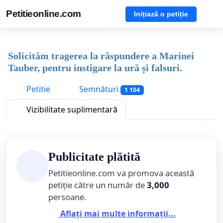
Petitieonline.com
Inițiază o petiție
Solicităm tragerea la răspundere a Marinei
Tauber, pentru instigare la ură și falsuri.
Petitie
Semnături
1 104
Vizibilitate suplimentară
Publicitate plătită
Petitieonline.com va promova această
petiție către un număr de
3,000
persoane.
Aflați mai multe informații...