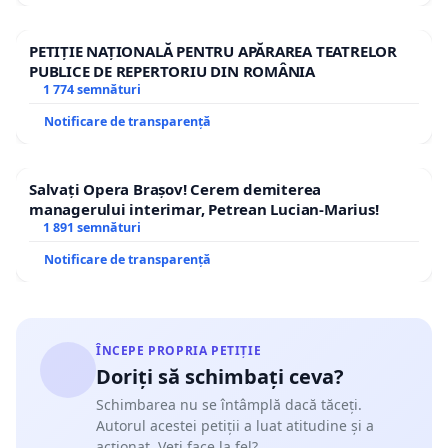
PETIȚIE NAȚIONALĂ PENTRU APĂRAREA TEATRELOR
PUBLICE DE REPERTORIU DIN ROMÂNIA
1 774 semnături
Notificare de transparență
Salvați Opera Brașov! Cerem demiterea
managerului interimar, Petrean Lucian-Marius!
1 891 semnături
Notificare de transparență
ÎNCEPE PROPRIA PETIȚIE
Doriți să schimbați ceva?
Schimbarea nu se întâmplă dacă tăceți.
Autorul acestei petiții a luat atitudine și a
acționat. Veți face la fel?