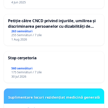
4 Jun 2025
Petiție către CNCD privind injuriile, umilirea și
discriminarea persoanelor cu dizabilități de
către utilizatorul TikTok „Gorici”
263 semnături
255 Semnături / 7 zile
1 Aug 2026
Stop cerșetoria
560 semnături
175 Semnături / 7 zile
30 Jul 2026
Suplimentare locuri rezidențiat medicină generală