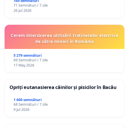
Republica Moldova!
169 semnături
71 Semnături / 7 zile
26 Jul 2026
Cerem interzicerea utilizării trotinetelor electrice
de către minori în România
5 279 semnături
69 Semnături / 7 zile
17 May 2026
Opriți eutanasierea câinilor și pisicilor în Bacău
1 600 semnături
68 Semnături / 7 zile
9 Jul 2026