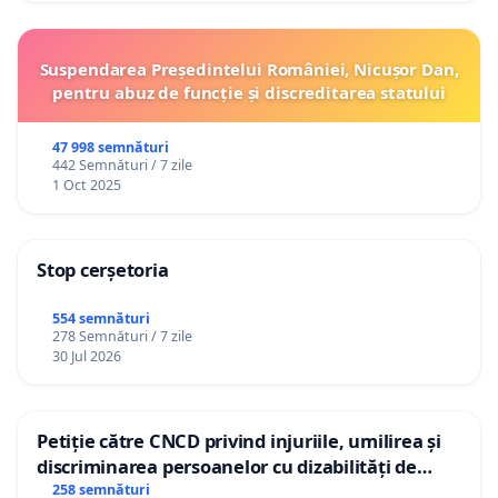
Suspendarea Președintelui României, Nicușor Dan,
pentru abuz de funcție și discreditarea statului
47 998 semnături
442 Semnături / 7 zile
1 Oct 2025
Stop cerșetoria
554 semnături
278 Semnături / 7 zile
30 Jul 2026
Petiție către CNCD privind injuriile, umilirea și
discriminarea persoanelor cu dizabilități de
către utilizatorul TikTok „Gorici”
258 semnături