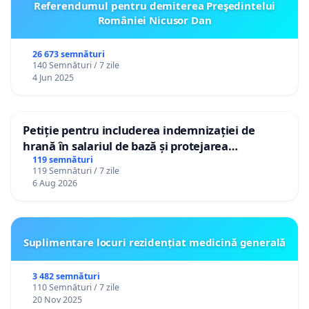
Referendumul pentru demiterea Preşedintelui
României Nicusor Dan
26 673 semnături
140 Semnături / 7 zile
4 Jun 2025
Petiție pentru includerea indemnizației de
hrană în salariul de bază și protejarea
gradațiilor de vechime pentru asistenții
119 semnături
119 Semnături / 7 zile
personali
6 Aug 2026
Suplimentare locuri rezidențiat medicină generală
3 482 semnături
110 Semnături / 7 zile
20 Nov 2025