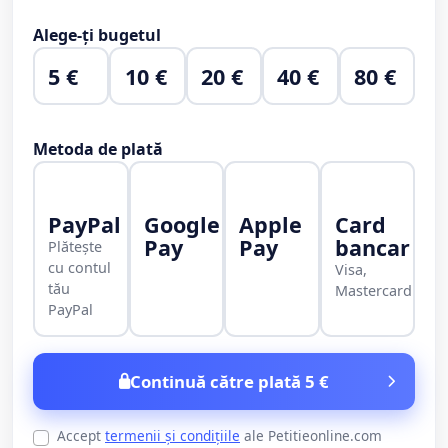
Alege-ți bugetul
5 €
10 €
20 €
40 €
80 €
Metoda de plată
PayPal
Google
Apple
Card
Pay
Pay
bancar
Plătește
cu contul
Visa,
tău
Mastercard
PayPal
Continuă către plată 5 €
Accept
termenii și condițiile
ale Petitieonline.com