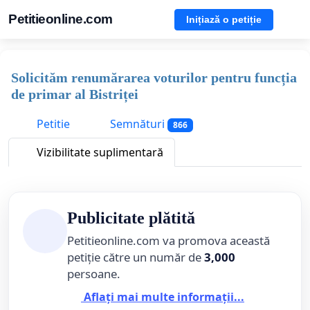
Petitieonline.com
Inițiază o petiție
Solicităm renumărarea voturilor pentru funcția
de primar al Bistriței
Petitie
Semnături
866
Vizibilitate suplimentară
Publicitate plătită
Petitieonline.com va promova această
petiție către un număr de
3,000
persoane.
Aflați mai multe informații...