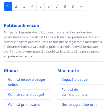
1
2
3
4
5
6
7
8
9
»
Petitieonline.com
Punem la dispoziția dvs. găzduirea gratis a petițiile online. Aveți
posibilitatea să publicați petiții online la un nivel profesional folosind
serviciile noastre dedicate. Petițiile noastre se regăsesc în mass media
în fiecare zi. Publicarea petițiilor prin intermediul serviciilor noastre
oferă impact și vizibilitate către publicul larg cât și către persoane ce
au putere de decizie
Ghiduri
Mai multe
Cum să începi o petiție
Inițiază o petiție
online
Politică de
Cum se scrie o petiție?
confidențialitate
Cum să promovați o
Gestionați cookie-urile