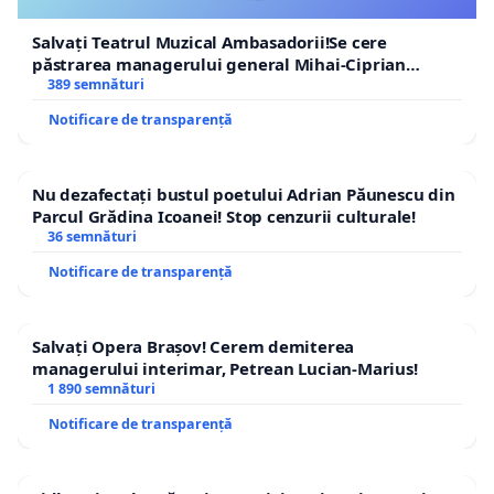
Salvați Teatrul Muzical Ambasadorii!Se cere
păstrarea managerului general Mihai-Ciprian
ROGOJAN
389 semnături
Notificare de transparență
Nu dezafectați bustul poetului Adrian Păunescu din
Parcul Grădina Icoanei! Stop cenzurii culturale!
36 semnături
Notificare de transparență
Salvați Opera Brașov! Cerem demiterea
managerului interimar, Petrean Lucian-Marius!
1 890 semnături
Notificare de transparență