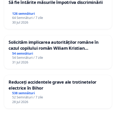
Să fie întărite măsurile împotriva discriminării
126 semnături
64 Semnături / 7 zile
30 Jul 2026
Solicităm implicarea autorităților române în
cazul copilului român Wiliam Kristian
Gheorghe, aflat în plasament în Danemarca de
54 semnături
54 Semnături / 7 zile
12 ani
31 Jul 2026
Reduceți accidentele grave ale trotinetelor
electrice în Bihor
538 semnături
52 Semnături / 7 zile
28 Jul 2026