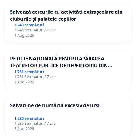
Salvează cercurile cu activități extrașcolare din
cluburile și palatele copiilor
3 248 semnături
3 248 Semnături / 7 zile
4 Aug 2026
PETIȚIE NAȚIONALĂ PENTRU APĂRAREA
TEATRELOR PUBLICE DE REPERTORIU DIN
ROMÂNIA
1 751 semnături
1 751 Semnături / 7 zile
1 Aug 2026
Salvați-ne de numărul excesiv de urși!
1 530 semnături
1 530 Semnături / 7 zile
5 Aug 2026