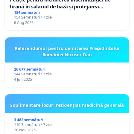
hrană în salariul de bază și protejarea
gradațiilor de vechime pentru asistenții
154 semnături
154 Semnături / 7 zile
personali
6 Aug 2026
Referendumul pentru demiterea Preşedintelui
României Nicusor Dan
26 677 semnături
144 Semnături / 7 zile
4 Jun 2025
Suplimentare locuri rezidențiat medicină generală
3 482 semnături
110 Semnături / 7 zile
20 Nov 2025