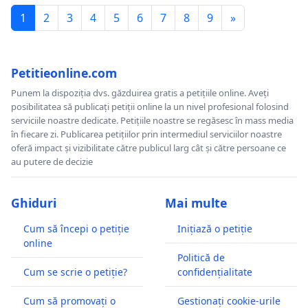
1
2
3
4
5
6
7
8
9
»
Petitieonline.com
Punem la dispoziția dvs. găzduirea gratis a petițiile online. Aveți
posibilitatea să publicați petiții online la un nivel profesional folosind
serviciile noastre dedicate. Petițiile noastre se regăsesc în mass media
în fiecare zi. Publicarea petițiilor prin intermediul serviciilor noastre
oferă impact și vizibilitate către publicul larg cât și către persoane ce
au putere de decizie
Ghiduri
Mai multe
Cum să începi o petiție
Inițiază o petiție
online
Politică de
Cum se scrie o petiție?
confidențialitate
Cum să promovați o
Gestionați cookie-urile