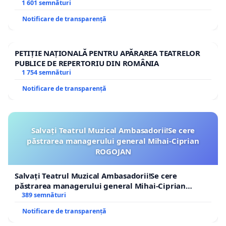
1 601 semnături
Notificare de transparență
PETIȚIE NAȚIONALĂ PENTRU APĂRAREA TEATRELOR
PUBLICE DE REPERTORIU DIN ROMÂNIA
1 754 semnături
Notificare de transparență
Salvați Teatrul Muzical Ambasadorii!Se cere
păstrarea managerului general Mihai-Ciprian
ROGOJAN
Salvați Teatrul Muzical Ambasadorii!Se cere
păstrarea managerului general Mihai-Ciprian
ROGOJAN
389 semnături
Notificare de transparență