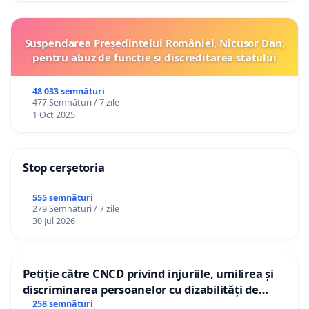
Suspendarea Președintelui României, Nicușor Dan,
pentru abuz de funcție și discreditarea statului
48 033 semnături
477 Semnături / 7 zile
1 Oct 2025
Stop cerșetoria
555 semnături
279 Semnături / 7 zile
30 Jul 2026
Petiție către CNCD privind injuriile, umilirea și
discriminarea persoanelor cu dizabilități de
către utilizatorul TikTok „Gorici”
258 semnături