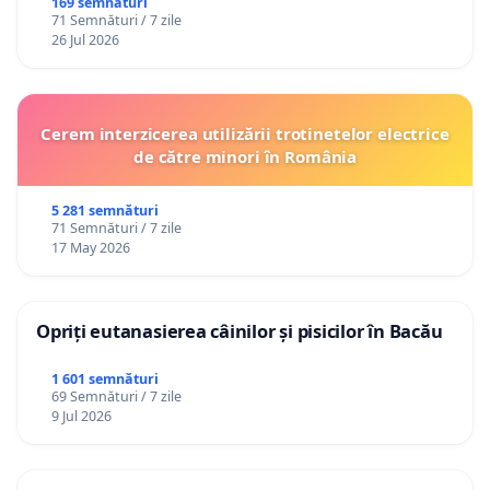
Republica Moldova!
169 semnături
71 Semnături / 7 zile
26 Jul 2026
Cerem interzicerea utilizării trotinetelor electrice
de către minori în România
5 281 semnături
71 Semnături / 7 zile
17 May 2026
Opriți eutanasierea câinilor și pisicilor în Bacău
1 601 semnături
69 Semnături / 7 zile
9 Jul 2026