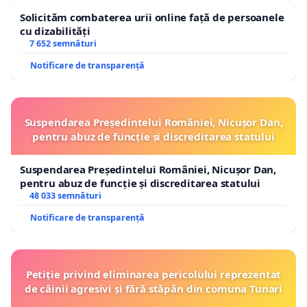
Solicităm combaterea urii online față de persoanele
cu dizabilități
7 652 semnături
Notificare de transparență
Suspendarea Președintelui României, Nicușor Dan,
pentru abuz de funcție și discreditarea statului
Suspendarea Președintelui României, Nicușor Dan,
pentru abuz de funcție și discreditarea statului
48 033 semnături
Notificare de transparență
Petiție privind eliminarea pericolului reprezentat
de câinii agresivi și fără stăpân din comuna Tunari