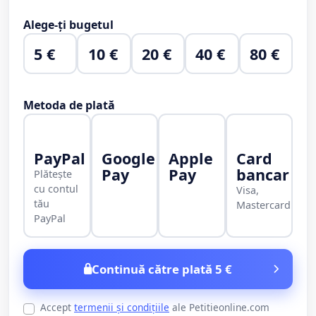
Alege-ți bugetul
5 €
10 €
20 €
40 €
80 €
Metoda de plată
PayPal
Google
Apple
Card
Pay
Pay
bancar
Plătește
cu contul
Visa,
tău
Mastercard
PayPal
Continuă către plată 5 €
Accept
termenii și condițiile
ale Petitieonline.com