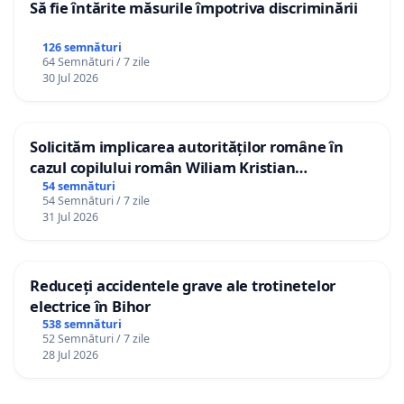
Să fie întărite măsurile împotriva discriminării
126 semnături
64 Semnături / 7 zile
30 Jul 2026
Solicităm implicarea autorităților române în
cazul copilului român Wiliam Kristian
Gheorghe, aflat în plasament în Danemarca de
54 semnături
54 Semnături / 7 zile
12 ani
31 Jul 2026
Reduceți accidentele grave ale trotinetelor
electrice în Bihor
538 semnături
52 Semnături / 7 zile
28 Jul 2026