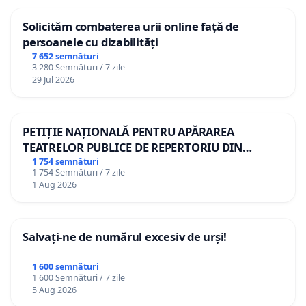
Solicităm combaterea urii online față de
persoanele cu dizabilități
7 652 semnături
3 280 Semnături / 7 zile
29 Jul 2026
PETIȚIE NAȚIONALĂ PENTRU APĂRAREA
TEATRELOR PUBLICE DE REPERTORIU DIN
ROMÂNIA
1 754 semnături
1 754 Semnături / 7 zile
1 Aug 2026
Salvați-ne de numărul excesiv de urși!
1 600 semnături
1 600 Semnături / 7 zile
5 Aug 2026