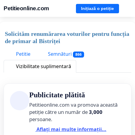
Petitieonline.com
Inițiază o petiție
Solicităm renumărarea voturilor pentru funcția
de primar al Bistriței
Petitie
Semnături
866
Vizibilitate suplimentară
Publicitate plătită
Petitieonline.com va promova această
petiție către un număr de
3,000
persoane.
Aflați mai multe informații...