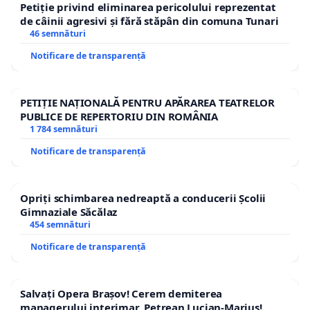
Petiție privind eliminarea pericolului reprezentat
de câinii agresivi și fără stăpân din comuna Tunari
46 semnături
Notificare de transparență
PETIȚIE NAȚIONALĂ PENTRU APĂRAREA TEATRELOR
PUBLICE DE REPERTORIU DIN ROMÂNIA
1 784 semnături
Notificare de transparență
Opriți schimbarea nedreaptă a conducerii Școlii
Gimnaziale Săcălaz
454 semnături
Notificare de transparență
Salvați Opera Brașov! Cerem demiterea
managerului interimar, Petrean Lucian-Marius!