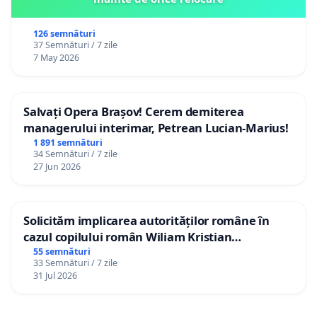
126 semnături
37 Semnături / 7 zile
7 May 2026
Salvați Opera Brașov! Cerem demiterea
managerului interimar, Petrean Lucian-Marius!
1 891 semnături
34 Semnături / 7 zile
27 Jun 2026
Solicităm implicarea autorităților române în
cazul copilului român Wiliam Kristian
Gheorghe, aflat în plasament în Danemarca de
55 semnături
33 Semnături / 7 zile
12 ani
31 Jul 2026