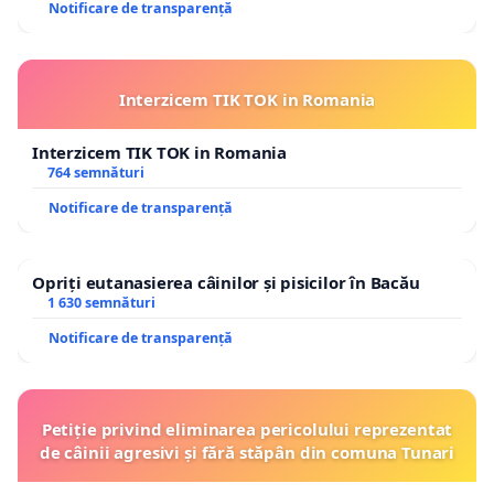
Notificare de transparență
Interzicem TIK TOK in Romania
Interzicem TIK TOK in Romania
764 semnături
Notificare de transparență
Opriți eutanasierea câinilor și pisicilor în Bacău
1 630 semnături
Notificare de transparență
Petiție privind eliminarea pericolului reprezentat
de câinii agresivi și fără stăpân din comuna Tunari