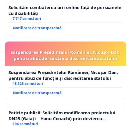
Solicităm combaterea urii online față de persoanele
cu dizabilități
7 747 semnături
Notificare de transparență
Suspendarea Președintelui României, Nicușor Dan,
pentru abuz de funcție și discreditarea statului
Suspendarea Președintelui României, Nicușor Dan,
pentru abuz de funcție și discreditarea statului
48 523 semnături
Notificare de transparență
Petiție publică: Solicităm modificarea proiectului
DN25 (Galați – Hanu Conachi) prin devierea
traseului în afara localităților!
104 semnături