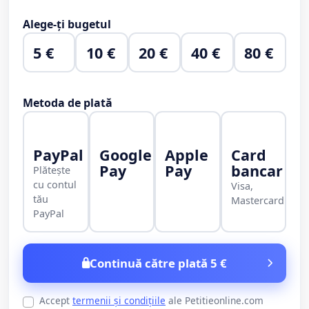
Alege-ți bugetul
5 €
10 €
20 €
40 €
80 €
Metoda de plată
PayPal
Google
Apple
Card
Pay
Pay
bancar
Plătește
cu contul
Visa,
tău
Mastercard
PayPal
Continuă către plată 5 €
Accept
termenii și condițiile
ale Petitieonline.com