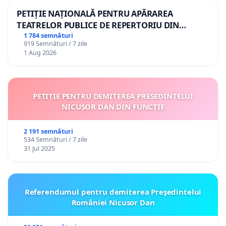
PETIȚIE NAȚIONALĂ PENTRU APĂRAREA
TEATRELOR PUBLICE DE REPERTORIU DIN
ROMÂNIA
1 784 semnături
919 Semnături / 7 zile
1 Aug 2026
PETIȚIE PENTRU DEMITEREA PREȘEDINTELUI
NICUȘOR DAN DIN FUNCȚIE
2 191 semnături
534 Semnături / 7 zile
31 Jul 2025
Referendumul pentru demiterea Preşedintelui
României Nicusor Dan