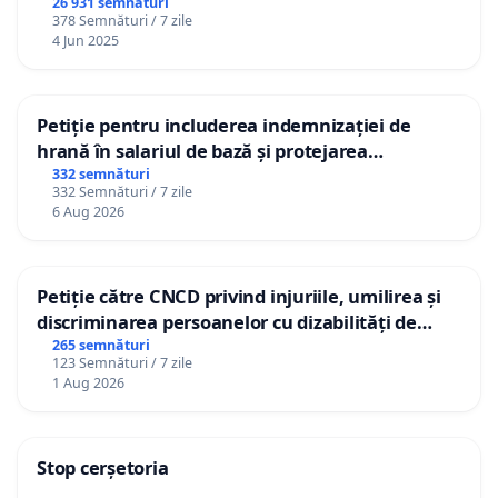
26 931 semnături
378 Semnături / 7 zile
4 Jun 2025
Petiție pentru includerea indemnizației de
hrană în salariul de bază și protejarea
gradațiilor de vechime pentru asistenții
332 semnături
332 Semnături / 7 zile
personali
6 Aug 2026
Petiție către CNCD privind injuriile, umilirea și
discriminarea persoanelor cu dizabilități de
către utilizatorul TikTok „Gorici”
265 semnături
123 Semnături / 7 zile
1 Aug 2026
Stop cerșetoria