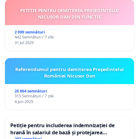
PETIȚIE PENTRU DEMITEREA PREȘEDINTELUI
NICUȘOR DAN DIN FUNCȚIE
2 099 semnături
442 Semnături / 7 zile
31 Jul 2025
Referendumul pentru demiterea Preşedintelui
României Nicusor Dan
26 864 semnături
315 Semnături / 7 zile
4 Jun 2025
Petiție pentru includerea indemnizației de
hrană în salariul de bază și protejarea
293 semnături