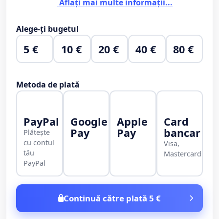
Aflați mai multe informații...
Alege-ți bugetul
5 €
10 €
20 €
40 €
80 €
Metoda de plată
PayPal
Google
Apple
Card
Pay
Pay
bancar
Plătește
cu contul
Visa,
tău
Mastercard
PayPal
Continuă către plată 5 €