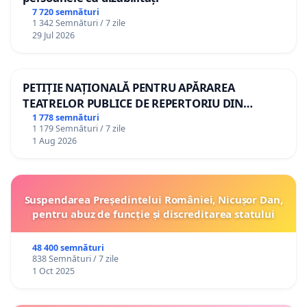
7 720 semnături
1 342 Semnături / 7 zile
29 Jul 2026
PETIȚIE NAȚIONALĂ PENTRU APĂRAREA
TEATRELOR PUBLICE DE REPERTORIU DIN
ROMÂNIA
1 778 semnături
1 179 Semnături / 7 zile
1 Aug 2026
Suspendarea Președintelui României, Nicușor Dan,
pentru abuz de funcție și discreditarea statului
48 400 semnături
838 Semnături / 7 zile
1 Oct 2025