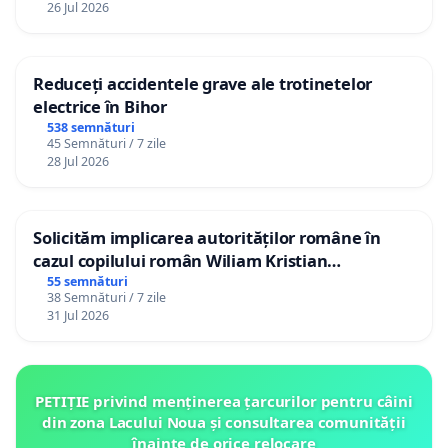
26 Jul 2026
Reduceți accidentele grave ale trotinetelor
electrice în Bihor
538 semnături
45 Semnături / 7 zile
28 Jul 2026
Solicităm implicarea autorităților române în
cazul copilului român Wiliam Kristian
Gheorghe, aflat în plasament în Danemarca de
55 semnături
38 Semnături / 7 zile
12 ani
31 Jul 2026
PETIȚIE privind menținerea țarcurilor pentru câini
din zona Lacului Noua și consultarea comunității
înainte de orice relocare