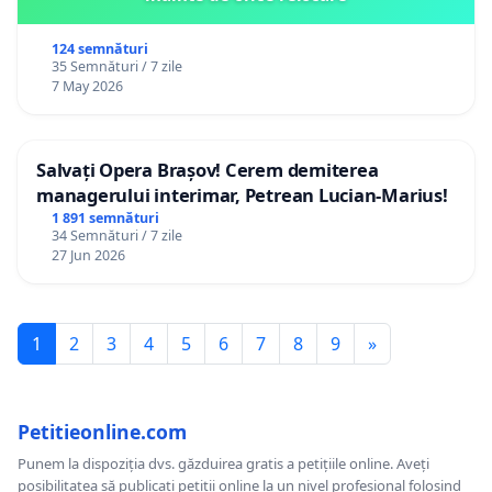
124 semnături
35 Semnături / 7 zile
7 May 2026
Salvați Opera Brașov! Cerem demiterea
managerului interimar, Petrean Lucian-Marius!
1 891 semnături
34 Semnături / 7 zile
27 Jun 2026
1
2
3
4
5
6
7
8
9
»
Petitieonline.com
Punem la dispoziția dvs. găzduirea gratis a petițiile online. Aveți
posibilitatea să publicați petiții online la un nivel profesional folosind