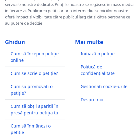
serviciile noastre dedicate. Petițiile noastre se regăsesc în mass media
în fiecare zi. Publicarea petițiilor prin intermediul serviciilor noastre
oferă impact și vizibilitate către publicul larg cât și către persoane ce
au putere de decizie
Ghiduri
Mai multe
Cum să începi o petiție
Inițiază o petiție
online
Politică de
Cum se scrie o petiție?
confidențialitate
Cum să promovați o
Gestionați cookie-urile
petiție?
Despre noi
Cum să obții apariții în
presă pentru petiția ta
Cum să înmânezi o
petiție