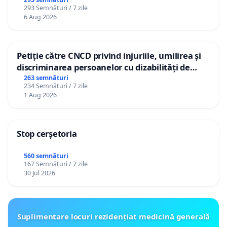
gradațiilor de vechime pentru asistenții
293 Semnături / 7 zile
personali
6 Aug 2026
Petiție către CNCD privind injuriile, umilirea și
discriminarea persoanelor cu dizabilități de
către utilizatorul TikTok „Gorici”
263 semnături
234 Semnături / 7 zile
1 Aug 2026
Stop cerșetoria
560 semnături
167 Semnături / 7 zile
30 Jul 2026
Suplimentare locuri rezidențiat medicină generală