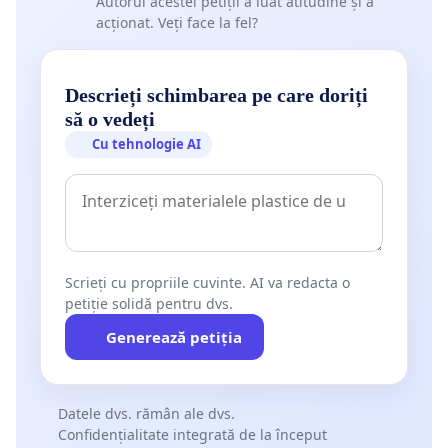
Autorul acestei petiții a luat atitudine și a
acționat. Veți face la fel?
Descrieți schimbarea pe care doriți
să o vedeți
Cu tehnologie AI
Scrieți cu propriile cuvinte. AI va redacta o
petiție solidă pentru dvs.
Generează petiția
Datele dvs. rămân ale dvs.
Confidențialitate integrată de la început