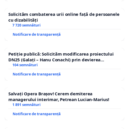
Solicităm combaterea urii online față de persoanele
cu dizabilități
7 720 semnături
Notificare de transparență
Petiție publică: Solicităm modificarea proiectului
DN25 (Galați – Hanu Conachi) prin devierea
traseului în afara localităților!
104 semnături
Notificare de transparență
Salvați Opera Brașov! Cerem demiterea
managerului interimar, Petrean Lucian-Marius!
1 891 semnături
Notificare de transparență