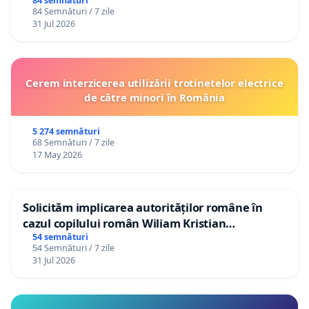
84 semnături
84 Semnături / 7 zile
31 Jul 2026
Cerem interzicerea utilizării trotinetelor electrice
de către minori în România
5 274 semnături
68 Semnături / 7 zile
17 May 2026
Solicităm implicarea autorităților române în
cazul copilului român Wiliam Kristian
Gheorghe, aflat în plasament în Danemarca de
54 semnături
54 Semnături / 7 zile
12 ani
31 Jul 2026