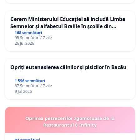
Cerem Ministerului Educației să includă Limba
Semnelor și alfabetul Braille în școlile din
Republica Moldova!
168 semnături
95 Semnături / 7 zile
26 Jul 2026
Opriți eutanasierea câinilor și pisicilor în Bacău
1 596 semnături
87 Semnături / 7 zile
9 Jul 2026
Oprirea petrecerilor zgomotoase de la
Restaurantul 8 Infinity