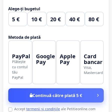
Alege-ți bugetul
5 €
10 €
20 €
40 €
80 €
Metoda de plată
PayPal
Google
Apple
Card
Pay
Pay
bancar
Plătește
cu contul
Visa,
tău
Mastercard
PayPal
Continuă către plată 5 €
Accept
termenii și condițiile
ale Petitieonline.com