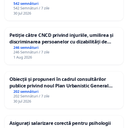
542 semnături
542 Semnături / 7 zile
30 Jul 2026
Petiție către CNCD privind injuriile, umilirea și
discriminarea persoanelor cu dizabilități de
către utilizatorul TikTok „Gorici”
246 semnături
246 Semnături / 7 zile
1 Aug 2026
Obiecții și propuneri în cadrul consultărilor
publice privind noul Plan Urbanistic General
(PUG) Ialoveni
202 semnături
202 Semnături / 7 zile
30 Jul 2026
Asigurați salarizare corectă pentru psihologii