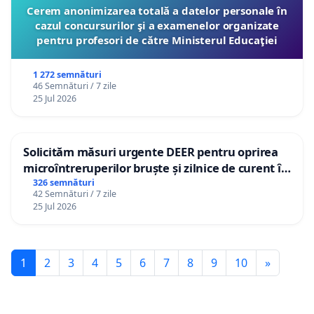
Cerem anonimizarea totală a datelor personale în
cazul concursurilor şi a examenelor organizate
pentru profesori de către Ministerul Educaţiei
1 272 semnături
46 Semnături / 7 zile
25 Jul 2026
Solicităm măsuri urgente DEER pentru oprirea
microîntreruperilor bruște și zilnice de curent în
Sâncraiu de Mureș și Nazna
326 semnături
42 Semnături / 7 zile
25 Jul 2026
1
2
3
4
5
6
7
8
9
10
»