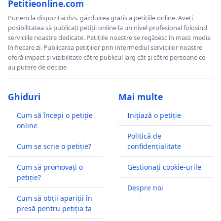
Petitieonline.com
Punem la dispoziția dvs. găzduirea gratis a petițiile online. Aveți
posibilitatea să publicați petiții online la un nivel profesional folosind
serviciile noastre dedicate. Petițiile noastre se regăsesc în mass media
în fiecare zi. Publicarea petițiilor prin intermediul serviciilor noastre
oferă impact și vizibilitate către publicul larg cât și către persoane ce
au putere de decizie
Ghiduri
Mai multe
Cum să începi o petiție
Inițiază o petiție
online
Politică de
Cum se scrie o petiție?
confidențialitate
Cum să promovați o
Gestionați cookie-urile
petiție?
Despre noi
Cum să obții apariții în
presă pentru petiția ta