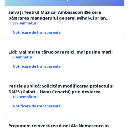
Salvați Teatrul Muzical Ambasadorii!Se cere
păstrarea managerului general Mihai-Ciprian
ROGOJAN
389 semnături
Notificare de transparență
Lidl: Mai multe cărucioare mici, mai puține mari!
6 semnături
Notificare de transparență
Petiție publică: Solicităm modificarea proiectului
DN25 (Galați – Hanu Conachi) prin devierea
traseului în afara localităților!
102 semnături
Notificare de transparență
Propunem reinvestirea d-nei Ala Nemerenco in