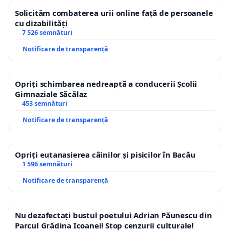
Solicităm combaterea urii online față de persoanele
cu dizabilități
7 526 semnături
Notificare de transparență
Opriți schimbarea nedreaptă a conducerii Școlii
Gimnaziale Săcălaz
453 semnături
Notificare de transparență
Opriți eutanasierea câinilor și pisicilor în Bacău
1 596 semnături
Notificare de transparență
Nu dezafectați bustul poetului Adrian Păunescu din
Parcul Grădina Icoanei! Stop cenzurii culturale!