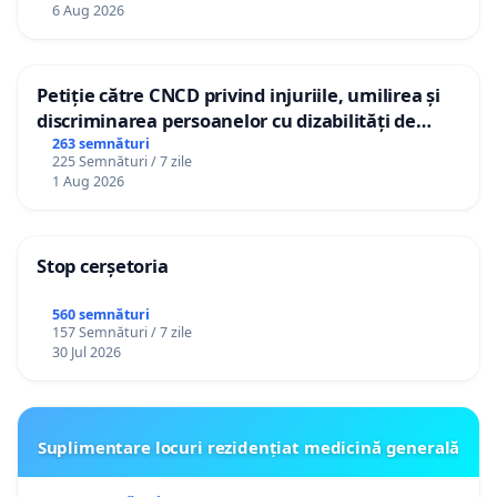
personali
6 Aug 2026
Petiție către CNCD privind injuriile, umilirea și
discriminarea persoanelor cu dizabilități de
către utilizatorul TikTok „Gorici”
263 semnături
225 Semnături / 7 zile
1 Aug 2026
Stop cerșetoria
560 semnături
157 Semnături / 7 zile
30 Jul 2026
Suplimentare locuri rezidențiat medicină generală