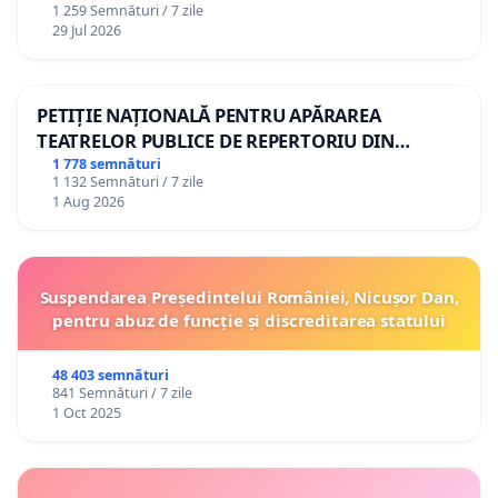
1 259 Semnături / 7 zile
29 Jul 2026
PETIȚIE NAȚIONALĂ PENTRU APĂRAREA
TEATRELOR PUBLICE DE REPERTORIU DIN
ROMÂNIA
1 778 semnături
1 132 Semnături / 7 zile
1 Aug 2026
Suspendarea Președintelui României, Nicușor Dan,
pentru abuz de funcție și discreditarea statului
48 403 semnături
841 Semnături / 7 zile
1 Oct 2025