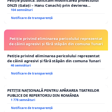
Petiție publică: Solicităm modificarea proiectului
DN25 (Galați – Hanu Conachi) prin devierea
traseului în afara localităților!
104 semnături
Notificare de transparență
Petiție privind eliminarea pericolului reprezentat
de câinii agresivi și fără stăpân din comuna Tunari
Petiție privind eliminarea pericolului reprezentat
de câinii agresivi și fără stăpân din comuna Tunari
46 semnături
Notificare de transparență
PETIȚIE NAȚIONALĂ PENTRU APĂRAREA TEATRELOR
PUBLICE DE REPERTORIU DIN ROMÂNIA
1 778 semnături
Notificare de transparență