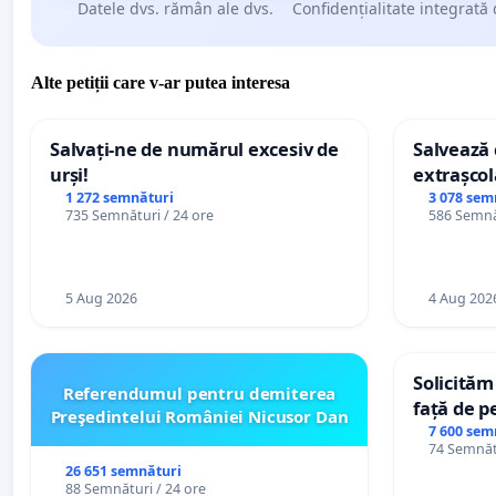
Datele dvs. rămân ale dvs.
Confidențialitate integrată 
Alte petiții care v-ar putea interesa
Salvați-ne de numărul excesiv de
Salvează c
urși!
extrașcol
palatele c
1 272 semnături
3 078 sem
735 Semnături / 24 ore
586 Semnăt
5 Aug 2026
4 Aug 202
Solicităm
Referendumul pentru demiterea
față de p
Preşedintelui României Nicusor Dan
7 600 sem
74 Semnătu
26 651 semnături
88 Semnături / 24 ore