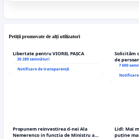
Petiții promovate de alți utilizatori
Libertate pentru VIOREL PAȘCA
Solicităm 
30 289 semnături
de persoan
7 600 sem
Notificare de transparență
Notificar
Propunem reinvestirea d-nei Ala
Lidl: Mai 
Nemerenco in functia de Ministru al
puține mar