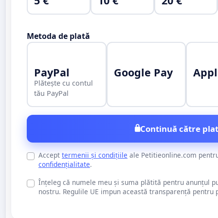
5 €
10 €
20 €
Metoda de plată
PayPal
Google Pay
Appl
Plătește cu contul
tău PayPal
Continuă către plat
Accept
termenii și condițiile
ale Petitieonline.com pentr
confidențialitate
.
Înțeleg că numele meu și suma plătită pentru anunțul publi
nostru. Regulile UE impun această transparență pentru pu