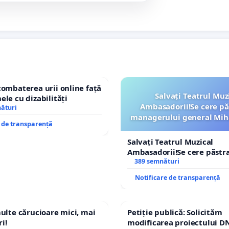
combaterea urii online față
Salvați Teatrul Muz
ele cu dizabilități
Ambasadorii!Se cere pă
nături
managerului general Mih
e de transparență
ROGOJAN
Salvați Teatrul Muzical
Ambasadorii!Se cere păstr
managerului general Miha
389 semnături
ROGOJAN
Notificare de transparență
multe cărucioare mici, mai
Petiție publică: Solicităm
i!
modificarea proiectului DN