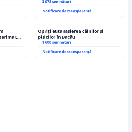
erea
copiilor
3 078 semnături
lor!
Notificare de transparență
em
Opriți eutanasierea câinilor și
terimar,
pisicilor în Bacău
1 600 semnături
Notificare de transparență