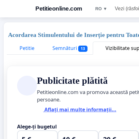
Petitieonline.com
Vezi (răsfoi
RO ▼
Acordarea Stimulentului de Inserție pentru Toa
Petitie
Semnături
Vizibilitate su
13
Publicitate plătită
Petitieonline.com va promova această peti
persoane.
Aflați mai multe informații...
Alege-ți bugetul