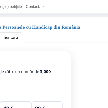
ește) petițiile
Contact:
te Persoanele cu Handicap din România
plimentară
ție către un număr de
3,000