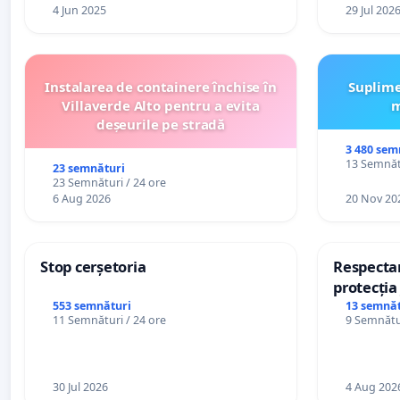
4 Jun 2025
29 Jul 202
Instalarea de containere închise în
Suplime
Villaverde Alto pentru a evita
m
deșeurile pe stradă
3 480 sem
13 Semnătu
23 semnături
23 Semnături / 24 ore
6 Aug 2026
20 Nov 20
Stop cerșetoria
Respectar
protecția 
casino
553 semnături
13 semnăt
11 Semnături / 24 ore
9 Semnătur
30 Jul 2026
4 Aug 202