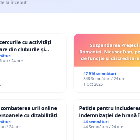
de la început
ercurile cu activități
Suspendarea Președi
are din cluburile și
României, Nicușor Dan, p
opiilor
nături
de funcție și discreditare
uri / 24 ore
47 916 semnături
348 Semnături / 24 ore
6
1 Oct 2025
 combaterea urii online
Petiție pentru includere
ersoanele cu dizabilități
indemnizației de hrană î
de bază și protejarea gra
nături
44 semnături
ri / 24 ore
44 Semnături / 24 ore
de vechime pentru asiste
personali