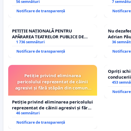
Sanatatii
56 semnături
7 semnătu
Notificare de transparență
Notificar
PETIȚIE NAȚIONALĂ PENTRU
Nu dezafec
APĂRAREA TEATRELOR PUBLICE DE
Adrian Pău
REPERTORIU DIN ROMÂNIA
1 736 semnături
Icoanei! St
36 semnăt
Notificare de transparență
Notificar
Opriți sc
Petiție privind eliminarea
conducerii
pericolului reprezentat de câinii
453 semnă
agresivi și fără stăpân din comuna
Notificar
Tunari
Petiție privind eliminarea pericolului
reprezentat de câinii agresivi și fără
stăpân din comuna Tunari
46 semnături
Notificare de transparență