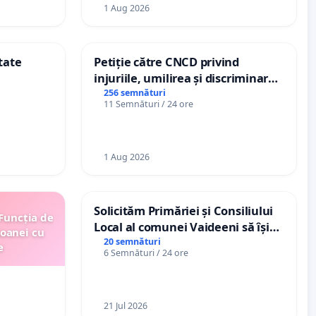
1 Aug 2026
tate
Petiție către CNCD privind
injuriile, umilirea și discriminarea
persoanelor cu dizabilități de
256 semnături
11 Semnături / 24 ore
către utilizatorul TikTok „Gorici”
1 Aug 2026
Solicităm Primăriei și Consiliului
 Funcția de
Local al comunei Vaideeni să își
soanei cu
exercite efectiv atribuțiile legale
20 semnături
e
6 Semnături / 24 ore
și să reprezinte interesele
cetățenilor în raport cu APAVIL
S.A, operatorul serviciului de apă!
21 Jul 2026