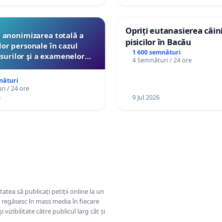
Opriți eutanasierea câini
anonimizarea totală a
pisicilor în Bacău
lor personale în cazul
1 600 semnături
surilor şi a examenelor
4 Semnături / 24 ore
ate pentru profesori de
e Ministerul Educaţiei
nături
i / 24 ore
6
9 Jul 2026
tatea să publicați petiții online la un
se regăsesc în mass media în fiecare
 vizibilitate către publicul larg cât și