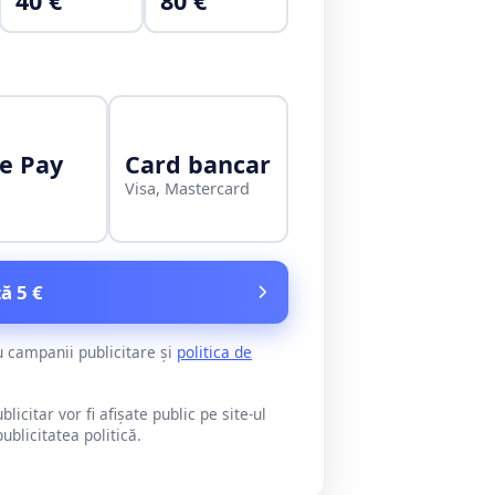
40 €
80 €
e Pay
Card bancar
Visa, Mastercard
ă 5 €
u campanii publicitare și
politica de
citar vor fi afișate public pe site-ul
blicitatea politică.