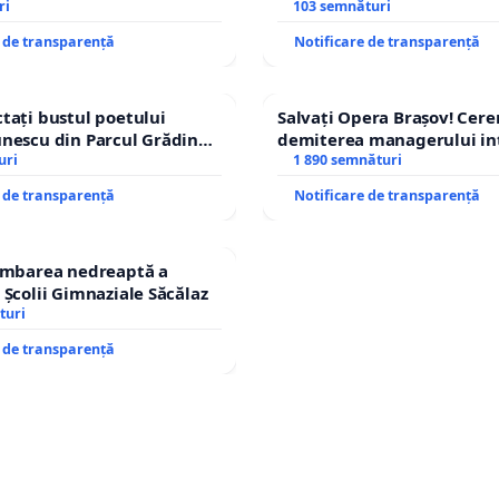
ri
– Hanu Conachi) prin devi
103 semnături
traseului în afara localități
e de transparență
Notificare de transparență
tați bustul poetului
Salvați Opera Brașov! Cer
nescu din Parcul Grădina
demiterea managerului in
op cenzurii culturale!
uri
Petrean Lucian-Marius!
1 890 semnături
e de transparență
Notificare de transparență
himbarea nedreaptă a
 Școlii Gimnaziale Săcălaz
turi
e de transparență