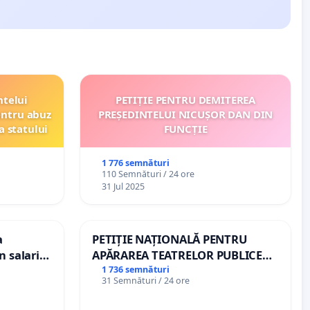
ntelui
PETIȚIE PENTRU DEMITEREA
entru abuz
PREȘEDINTELUI NICUȘOR DAN DIN
a statului
FUNCȚIE
1 776 semnături
110 Semnături / 24 ore
31 Jul 2025
a
PETIȚIE NAȚIONALĂ PENTRU
n salariul
APĂRAREA TEATRELOR PUBLICE
dațiilor
DE REPERTORIU DIN ROMÂNIA
1 736 semnături
31 Semnături / 24 ore
nții