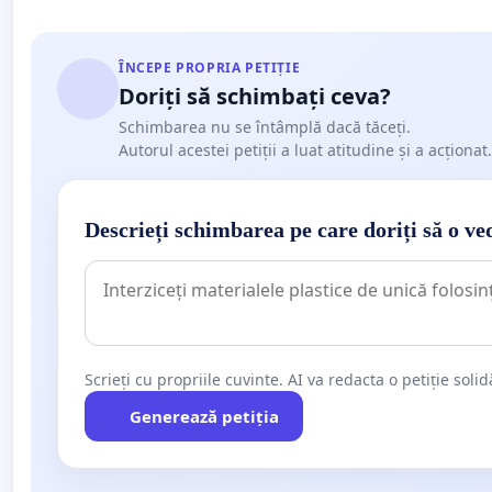
ÎNCEPE PROPRIA PETIȚIE
Doriți să schimbați ceva?
Schimbarea nu se întâmplă dacă tăceți.
Autorul acestei petiții a luat atitudine și a acționat.
Descrieți schimbarea pe care doriți să o ve
Scrieți cu propriile cuvinte. AI va redacta o petiție soli
Generează petiția