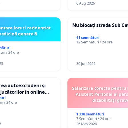
6
6 Aug 2026
Nu blocați strada Sub Ce
ntare locuri rezidențiat
edicină generală
41 semnături
12 Semnături / 24 ore
nături
ri / 24 ore
25
30 Jun 2026
ea autoexcluderii și
Salarizare corecta pentru
jucătorilor în online
Asistent Personal al per
uri
dizabilități grav
i / 24 ore
1 338 semnături
7 Semnături / 24 ore
6
26 May 2026