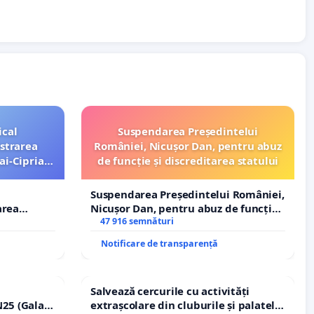
ical
Suspendarea Președintelui
strarea
României, Nicușor Dan, pentru abuz
ai-Ciprian
de funcție și discreditarea statului
Suspendarea Președintelui României,
area
Nicușor Dan, pentru abuz de funcție
i-Ciprian
și discreditarea statului
47 916 semnături
Notificare de transparență
Salvează cercurile cu activități
25 (Galați
extrașcolare din cluburile și palatele