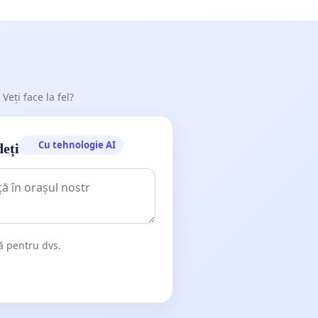
 Veți face la fel?
Cu tehnologie AI
deți
dă pentru dvs.