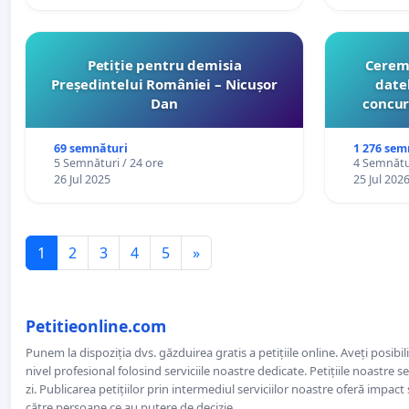
Petiție pentru demisia
Cerem 
Președintelui României – Nicușor
date
Dan
concur
organiz
cătr
69 semnături
1 276 sem
5 Semnături / 24 ore
4 Semnătur
26 Jul 2025
25 Jul 202
1
2
3
4
5
»
Petitieonline.com
Punem la dispoziția dvs. găzduirea gratis a petițiile online. Aveți posibili
nivel profesional folosind serviciile noastre dedicate. Petițiile noastre 
zi. Publicarea petițiilor prin intermediul serviciilor noastre oferă impact și
către persoane ce au putere de decizie