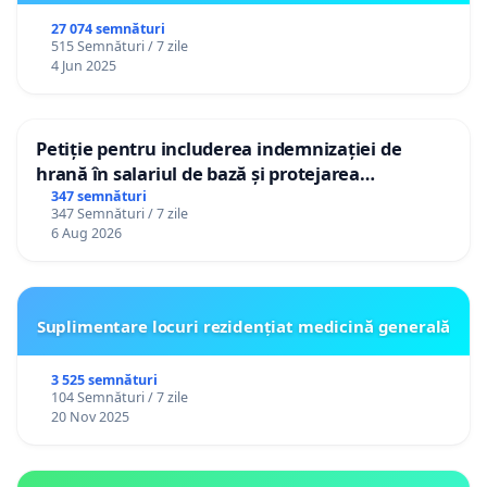
27 074 semnături
515 Semnături / 7 zile
4 Jun 2025
Petiție pentru includerea indemnizației de
hrană în salariul de bază și protejarea
gradațiilor de vechime pentru asistenții
347 semnături
347 Semnături / 7 zile
personali
6 Aug 2026
Suplimentare locuri rezidențiat medicină generală
3 525 semnături
104 Semnături / 7 zile
20 Nov 2025