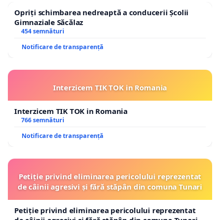
Opriți schimbarea nedreaptă a conducerii Școlii
Gimnaziale Săcălaz
454 semnături
Notificare de transparență
Interzicem TIK TOK in Romania
Interzicem TIK TOK in Romania
766 semnături
Notificare de transparență
Petiție privind eliminarea pericolului reprezentat
de câinii agresivi și fără stăpân din comuna Tunari
Petiție privind eliminarea pericolului reprezentat