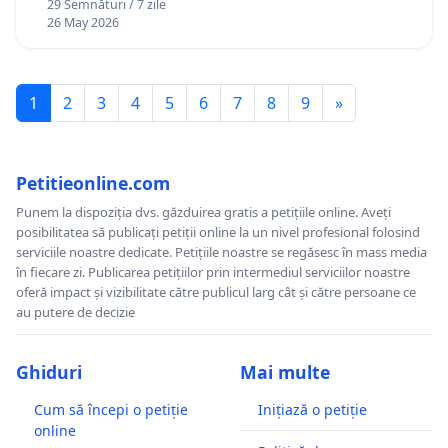
29 Semnături / 7 zile
26 May 2026
1
2
3
4
5
6
7
8
9
»
Petitieonline.com
Punem la dispoziția dvs. găzduirea gratis a petițiile online. Aveți
posibilitatea să publicați petiții online la un nivel profesional folosind
serviciile noastre dedicate. Petițiile noastre se regăsesc în mass media
în fiecare zi. Publicarea petițiilor prin intermediul serviciilor noastre
oferă impact și vizibilitate către publicul larg cât și către persoane ce
au putere de decizie
Ghiduri
Mai multe
Cum să începi o petiție
Inițiază o petiție
online