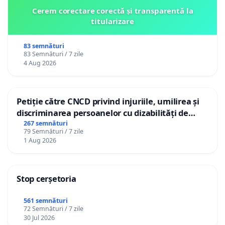
Cerem corectare corectă și transparentă la
titularizare
83 semnături
83 Semnături / 7 zile
4 Aug 2026
Petiție către CNCD privind injuriile, umilirea și
discriminarea persoanelor cu dizabilități de
către utilizatorul TikTok „Gorici”
267 semnături
79 Semnături / 7 zile
1 Aug 2026
Stop cerșetoria
561 semnături
72 Semnături / 7 zile
30 Jul 2026