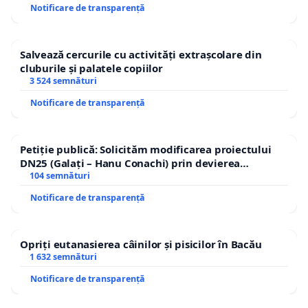
Notificare de transparență
Salvează cercurile cu activități extrașcolare din
cluburile și palatele copiilor
3 524 semnături
Notificare de transparență
Petiție publică: Solicităm modificarea proiectului
DN25 (Galați – Hanu Conachi) prin devierea
traseului în afara localităților!
104 semnături
Notificare de transparență
Opriți eutanasierea câinilor și pisicilor în Bacău
1 632 semnături
Notificare de transparență