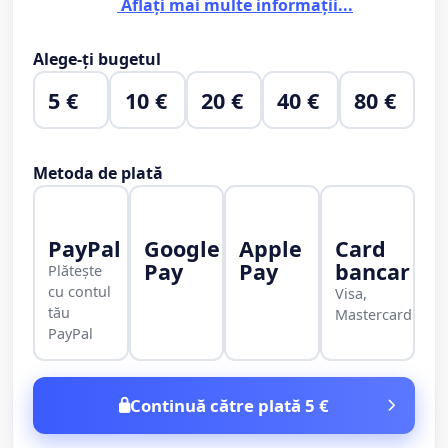
Aflați mai multe informații...
Alege-ți bugetul
5 €
10 €
20 €
40 €
80 €
Metoda de plată
PayPal
Google
Apple
Card
Pay
Pay
bancar
Plătește
cu contul
Visa,
tău
Mastercard
PayPal
Continuă către plată 5 €