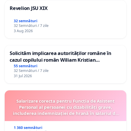
Revelion JSU XIX
32 semnături
32 Semnături / 7 zile
3 Aug 2026
Solicităm implicarea autorităților române în
cazul copilului român Wiliam Kristian
Gheorghe, aflat în plasament în Danemarca de
55 semnături
32 Semnături / 7 zile
12 ani
31 Jul 2026
Salarizare corecta pentru Funcția de Asistent
Personal al persoanei cu dizabilități grave,
includerea indemnizației de hrană în salariul de
bază lunar și protejarea gradațiilor de vechime
1 360 semnături