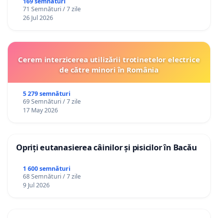
Republica Moldova!
169 semnături
71 Semnături / 7 zile
26 Jul 2026
Cerem interzicerea utilizării trotinetelor electrice
de către minori în România
5 279 semnături
69 Semnături / 7 zile
17 May 2026
Opriți eutanasierea câinilor și pisicilor în Bacău
1 600 semnături
68 Semnături / 7 zile
9 Jul 2026