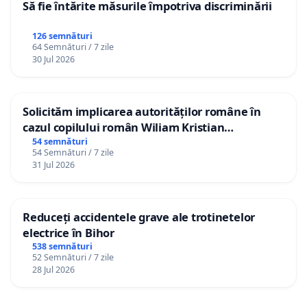
Să fie întărite măsurile împotriva discriminării
126 semnături
64 Semnături / 7 zile
30 Jul 2026
Solicităm implicarea autorităților române în
cazul copilului român Wiliam Kristian
Gheorghe, aflat în plasament în Danemarca de
54 semnături
54 Semnături / 7 zile
12 ani
31 Jul 2026
Reduceți accidentele grave ale trotinetelor
electrice în Bihor
538 semnături
52 Semnături / 7 zile
28 Jul 2026