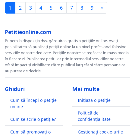
1
2
3
4
5
6
7
8
9
»
Petitieonline.com
Punem la dispoziția dvs. găzduirea gratis a petițiile online. Aveți
posibilitatea să publicați petiții online la un nivel profesional folosind
serviciile noastre dedicate. Petițiile noastre se regăsesc în mass media
în fiecare zi. Publicarea petițiilor prin intermediul serviciilor noastre
oferă impact și vizibilitate către publicul larg cât și către persoane ce
au putere de decizie
Ghiduri
Mai multe
Cum să începi o petiție
Inițiază o petiție
online
Politică de
Cum se scrie o petiție?
confidențialitate
Cum să promovați o
Gestionați cookie-urile