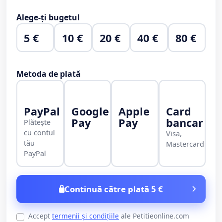
Alege-ți bugetul
5 €
10 €
20 €
40 €
80 €
Metoda de plată
PayPal
Google
Apple
Card
Pay
Pay
bancar
Plătește
cu contul
Visa,
tău
Mastercard
PayPal
Continuă către plată 5 €
Accept
termenii și condițiile
ale Petitieonline.com