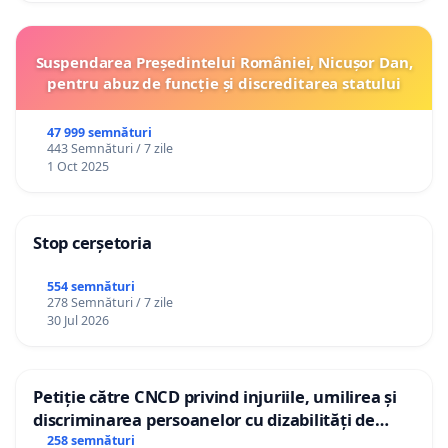
Suspendarea Președintelui României, Nicușor Dan,
pentru abuz de funcție și discreditarea statului
47 999 semnături
443 Semnături / 7 zile
1 Oct 2025
Stop cerșetoria
554 semnături
278 Semnături / 7 zile
30 Jul 2026
Petiție către CNCD privind injuriile, umilirea și
discriminarea persoanelor cu dizabilități de
către utilizatorul TikTok „Gorici”
258 semnături