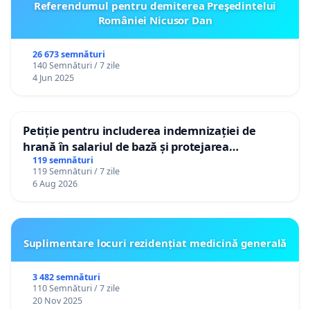
Referendumul pentru demiterea Preşedintelui
României Nicusor Dan
26 673 semnături
140 Semnături / 7 zile
4 Jun 2025
Petiție pentru includerea indemnizației de
hrană în salariul de bază și protejarea
gradațiilor de vechime pentru asistenții
119 semnături
119 Semnături / 7 zile
personali
6 Aug 2026
Suplimentare locuri rezidențiat medicină generală
3 482 semnături
110 Semnături / 7 zile
20 Nov 2025