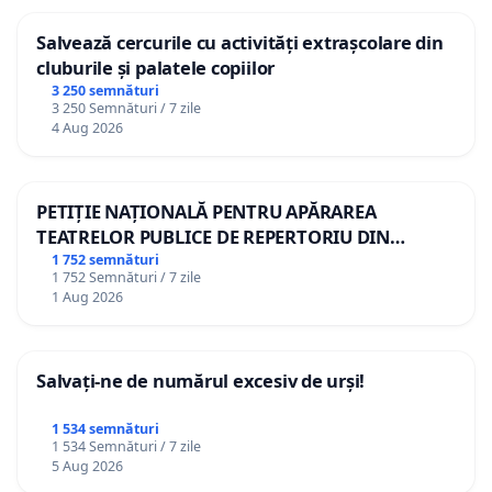
Salvează cercurile cu activități extrașcolare din
cluburile și palatele copiilor
3 250 semnături
3 250 Semnături / 7 zile
4 Aug 2026
PETIȚIE NAȚIONALĂ PENTRU APĂRAREA
TEATRELOR PUBLICE DE REPERTORIU DIN
ROMÂNIA
1 752 semnături
1 752 Semnături / 7 zile
1 Aug 2026
Salvați-ne de numărul excesiv de urși!
1 534 semnături
1 534 Semnături / 7 zile
5 Aug 2026