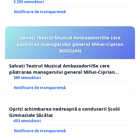
3 250 semnături
Notificare de transparență
Salvați Teatrul Muzical Ambasadorii!Se cere
păstrarea managerului general Mihai-Ciprian
ROGOJAN
Salvați Teatrul Muzical Ambasadorii!Se cere
păstrarea managerului general Mihai-Ciprian
ROGOJAN
389 semnături
Notificare de transparență
Opriți schimbarea nedreaptă a conducerii Școlii
Gimnaziale Săcălaz
453 semnături
Notificare de transparență