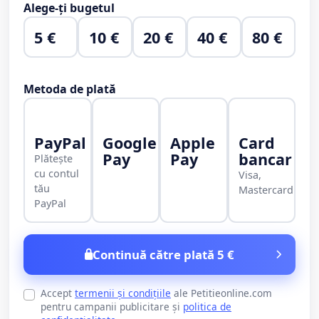
Alege-ți bugetul
5 €
10 €
20 €
40 €
80 €
Metoda de plată
PayPal
Google
Apple
Card
Pay
Pay
bancar
Plătește
cu contul
Visa,
tău
Mastercard
PayPal
Continuă către plată 5 €
Accept
termenii și condițiile
ale Petitieonline.com
pentru campanii publicitare și
politica de