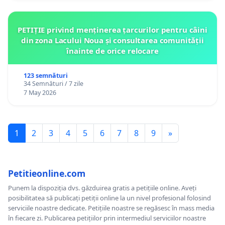
PETIȚIE privind menținerea țarcurilor pentru câini
din zona Lacului Noua și consultarea comunității
înainte de orice relocare
123 semnături
34 Semnături / 7 zile
7 May 2026
1
2
3
4
5
6
7
8
9
»
Petitieonline.com
Punem la dispoziția dvs. găzduirea gratis a petițiile online. Aveți
posibilitatea să publicați petiții online la un nivel profesional folosind
serviciile noastre dedicate. Petițiile noastre se regăsesc în mass media
în fiecare zi. Publicarea petițiilor prin intermediul serviciilor noastre