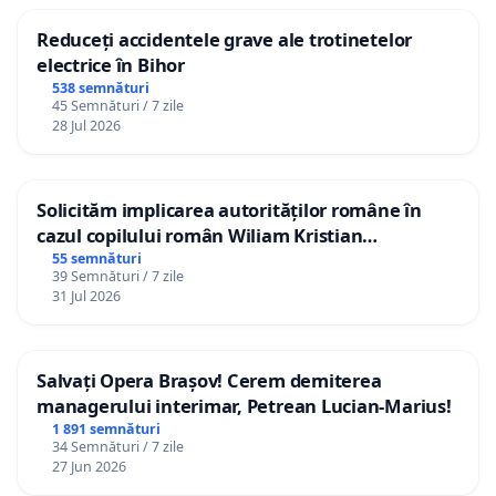
Reduceți accidentele grave ale trotinetelor
electrice în Bihor
538 semnături
45 Semnături / 7 zile
28 Jul 2026
Solicităm implicarea autorităților române în
cazul copilului român Wiliam Kristian
Gheorghe, aflat în plasament în Danemarca de
55 semnături
39 Semnături / 7 zile
12 ani
31 Jul 2026
Salvați Opera Brașov! Cerem demiterea
managerului interimar, Petrean Lucian-Marius!
1 891 semnături
34 Semnături / 7 zile
27 Jun 2026