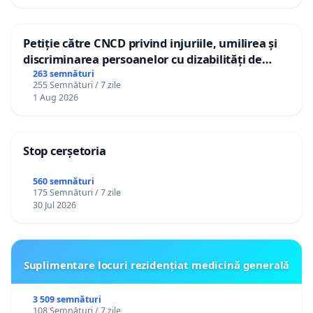
Petiție către CNCD privind injuriile, umilirea și
discriminarea persoanelor cu dizabilități de
către utilizatorul TikTok „Gorici”
263 semnături
255 Semnături / 7 zile
1 Aug 2026
Stop cerșetoria
560 semnături
175 Semnături / 7 zile
30 Jul 2026
Suplimentare locuri rezidențiat medicină generală
3 509 semnături
108 Semnături / 7 zile