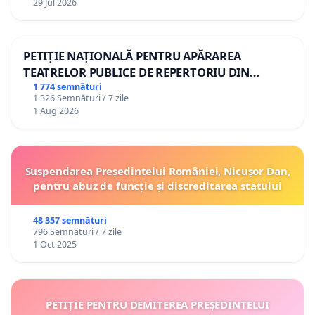
29 Jul 2026
PETIȚIE NAȚIONALĂ PENTRU APĂRAREA
TEATRELOR PUBLICE DE REPERTORIU DIN
ROMÂNIA
1 774 semnături
1 326 Semnături / 7 zile
1 Aug 2026
Suspendarea Președintelui României, Nicușor Dan,
pentru abuz de funcție și discreditarea statului
48 357 semnături
796 Semnături / 7 zile
1 Oct 2025
PETIȚIE PENTRU DEMITEREA PREȘEDINTELUI