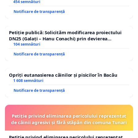
454 semnături
Notificare de transparență
Petiție publică: Solicităm modificarea proiectului
DN25 (Galați – Hanu Conachi) prin devierea
traseului în afara localităților!
104 semnături
Notificare de transparență
Opriți eutanasierea câinilor și pisicilor în Bacău
1 608 semnături
Notificare de transparență
Petiție privind eliminarea pericolului reprezentat
de câinii agresivi și fără stăpân din comuna Tunari
Petiție privind eliminarea pericolului reprezentat