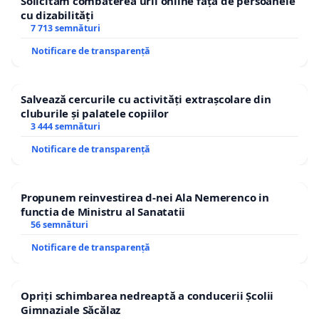
Solicităm combaterea urii online față de persoanele
cu dizabilități
7 713 semnături
Notificare de transparență
Salvează cercurile cu activități extrașcolare din
cluburile și palatele copiilor
3 444 semnături
Notificare de transparență
Propunem reinvestirea d-nei Ala Nemerenco in
functia de Ministru al Sanatatii
56 semnături
Notificare de transparență
Opriți schimbarea nedreaptă a conducerii Școlii
Gimnaziale Săcălaz