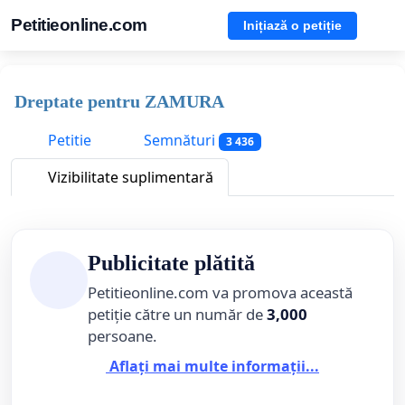
Petitieonline.com
Inițiază o petiție
Dreptate pentru ZAMURA
Petitie
Semnături
3 436
Vizibilitate suplimentară
Publicitate plătită
Petitieonline.com va promova această
petiție către un număr de
3,000
persoane.
Aflați mai multe informații...