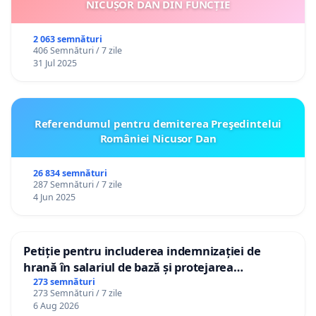
NICUȘOR DAN DIN FUNCȚIE
2 063 semnături
406 Semnături / 7 zile
31 Jul 2025
Referendumul pentru demiterea Preşedintelui
României Nicusor Dan
26 834 semnături
287 Semnături / 7 zile
4 Jun 2025
Petiție pentru includerea indemnizației de
hrană în salariul de bază și protejarea
gradațiilor de vechime pentru asistenții
273 semnături
273 Semnături / 7 zile
personali
6 Aug 2026