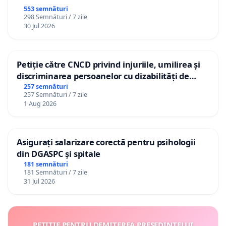
553 semnături
298 Semnături / 7 zile
30 Jul 2026
Petiție către CNCD privind injuriile, umilirea și
discriminarea persoanelor cu dizabilități de
către utilizatorul TikTok „Gorici”
257 semnături
257 Semnături / 7 zile
1 Aug 2026
Asigurați salarizare corectă pentru psihologii
din DGASPC și spitale
181 semnături
181 Semnături / 7 zile
31 Jul 2026
PETIȚIE PENTRU DEMITEREA PREȘEDINTELUI