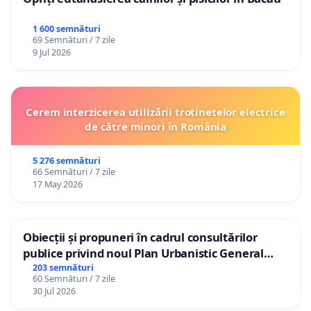
1 600 semnături
69 Semnături / 7 zile
9 Jul 2026
Cerem interzicerea utilizării trotinetelor electrice
de către minori în România
5 276 semnături
66 Semnături / 7 zile
17 May 2026
Obiecții și propuneri în cadrul consultărilor
publice privind noul Plan Urbanistic General
(PUG) Ialoveni
203 semnături
60 Semnături / 7 zile
30 Jul 2026