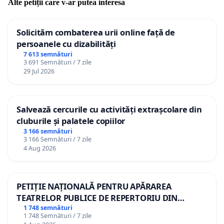
Alte petiții care v-ar putea interesa
Solicităm combaterea urii online față de
persoanele cu dizabilități
7 613 semnături
3 691 Semnături / 7 zile
29 Jul 2026
Salvează cercurile cu activități extrașcolare din
cluburile și palatele copiilor
3 166 semnături
3 166 Semnături / 7 zile
4 Aug 2026
PETIȚIE NAȚIONALĂ PENTRU APĂRAREA
TEATRELOR PUBLICE DE REPERTORIU DIN
ROMÂNIA
1 748 semnături
1 748 Semnături / 7 zile