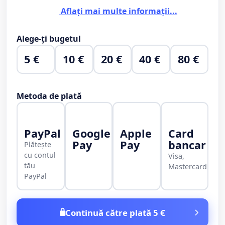
Aflați mai multe informații...
Alege-ți bugetul
5 €
10 €
20 €
40 €
80 €
Metoda de plată
PayPal
Google
Apple
Card
Pay
Pay
bancar
Plătește
cu contul
Visa,
tău
Mastercard
PayPal
Continuă către plată 5 €