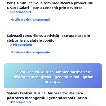
Petiție publică: Solicităm modificarea proiectului
DN25 (Galați – Hanu Conachi) prin devierea
traseului în afara localităților!
103 semnături
Notificare de transparență
Salvează cercurile cu activități extrașcolare din
cluburile și palatele copiilor
3 168 semnături
Notificare de transparență
Salvați Teatrul Muzical Ambasadorii!Se cere
păstrarea managerului general Mihai-Ciprian
ROGOJAN
Salvați Teatrul Muzical Ambasadorii!Se cere
păstrarea managerului general Mihai-Ciprian
ROGOJAN
389 semnături