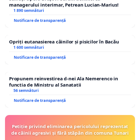
managerului interimar, Petrean Lucian-Marius!
1 890 semnături
Notificare de transparență
Opriți eutanasierea câinilor și pisicilor în Bacău
1 600 semnături
Notificare de transparență
Propunem reinvestirea d-nei Ala Nemerenco in
functia de Ministru al Sanatatii
56 semnături
Notificare de transparență
Petiție privind eliminarea pericolului reprezentat
de câinii agresivi și fără stăpân din comuna Tunari