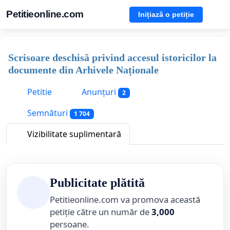
Petitieonline.com
Inițiază o petiție
Scrisoare deschisă privind accesul istoricilor la
documente din Arhivele Naționale
Petitie
Anunțuri
2
Semnături
1 704
Vizibilitate suplimentară
Publicitate plătită
Petitieonline.com va promova această
petiție către un număr de
3,000
persoane.