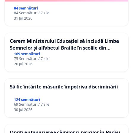
84 semnături
84 Semnături / 7 zile
31 Jul 2026
Cerem Ministerului Educației să includă Limba
Semnelor și alfabetul Braille în școlile din
Republica Moldova!
169 semnături
75 Semnături / 7 zile
26 Jul 2026
Să fie întărite măsurile împotriva discriminării
124 semnături
69 Semnături / 7 zile
30 Jul 2026
Opriți eutanasierea câinilor și pisicilor în Bacău