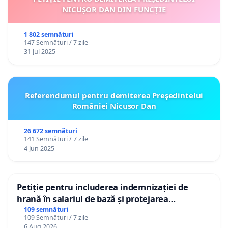
NICUȘOR DAN DIN FUNCȚIE
1 802 semnături
147 Semnături / 7 zile
31 Jul 2025
Referendumul pentru demiterea Preşedintelui
României Nicusor Dan
26 672 semnături
141 Semnături / 7 zile
4 Jun 2025
Petiție pentru includerea indemnizației de
hrană în salariul de bază și protejarea
gradațiilor de vechime pentru asistenții
109 semnături
109 Semnături / 7 zile
personali
6 Aug 2026