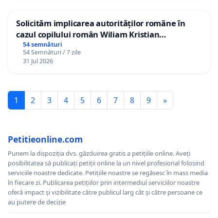
Solicităm implicarea autorităților române în
cazul copilului român Wiliam Kristian
Gheorghe, aflat în plasament în Danemarca de
54 semnături
54 Semnături / 7 zile
12 ani
31 Jul 2026
1
2
3
4
5
6
7
8
9
»
Petitieonline.com
Punem la dispoziția dvs. găzduirea gratis a petițiile online. Aveți
posibilitatea să publicați petiții online la un nivel profesional folosind
serviciile noastre dedicate. Petițiile noastre se regăsesc în mass media
în fiecare zi. Publicarea petițiilor prin intermediul serviciilor noastre
oferă impact și vizibilitate către publicul larg cât și către persoane ce
au putere de decizie