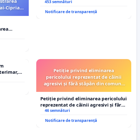
strarea
453 semnături
ai-Ciprian
Notificare de transparență
area
i-Ciprian
em
Petiție privind eliminarea
terimar,
pericolului reprezentat de câinii
agresivi și fără stăpân din comuna
Tunari
Petiție privind eliminarea pericolului
reprezentat de câinii agresivi și fără
stăpân din comuna Tunari
46 semnături
Notificare de transparență