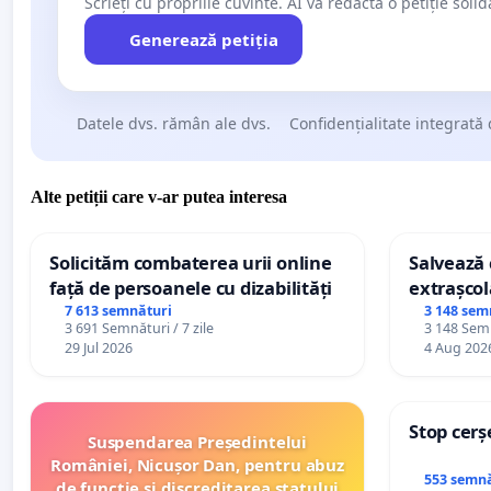
Scrieți cu propriile cuvinte. AI va redacta o petiție soli
Generează petiția
Datele dvs. rămân ale dvs.
Confidențialitate integrată 
Alte petiții care v-ar putea interesa
Solicităm combaterea urii online
Salvează c
față de persoanele cu dizabilități
extrașcol
palatele c
7 613 semnături
3 148 sem
3 691 Semnături / 7 zile
3 148 Semn
29 Jul 2026
4 Aug 202
Stop cerș
Suspendarea Președintelui
României, Nicușor Dan, pentru abuz
553 semnă
de funcție și discreditarea statului