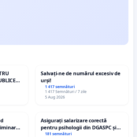
NTRU
Salvați-ne de numărul excesiv de
UBLICE
urși!
MÂNIA
1 417 semnături
1 417 Semnături / 7 zile
5 Aug 2026
nd
Asigurați salarizare corectă
criminarea
pentru psihologii din DGASPC și
ți de
spitale
181 semnături