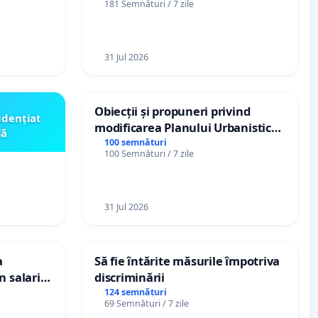
181 Semnături / 7 zile
„Gorici”
31 Jul 2026
Obiecții și propuneri privind
idențiat
modificarea Planului Urbanistic
lă
General al orașului Ialoveni
100 semnături
100 Semnături / 7 zile
31 Jul 2026
a
Să fie întărite măsurile împotriva
n salariul
discriminării
dațiilor
124 semnături
69 Semnături / 7 zile
nții