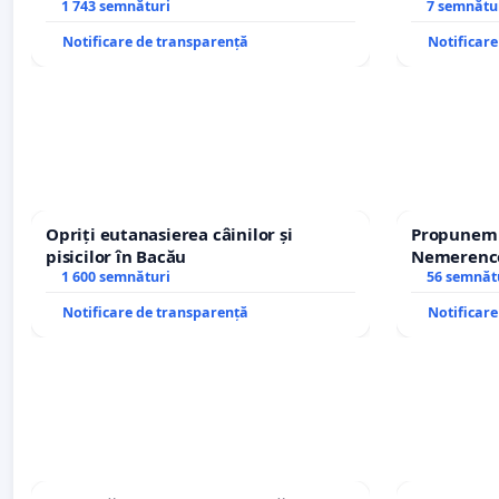
REPERTORIU DIN ROMÂNIA
1 743 semnături
7 semnătu
Notificare de transparență
Notificar
Opriți eutanasierea câinilor și
Propunem r
pisicilor în Bacău
Nemerenco 
1 600 semnături
Sanatatii
56 semnăt
Notificare de transparență
Notificar