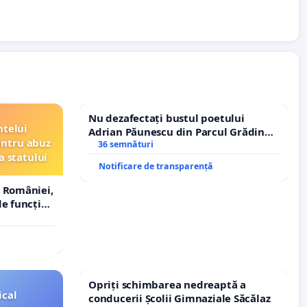
Nu dezafectați bustul poetului
ntelui
Adrian Păunescu din Parcul Grădina
entru abuz
Icoanei! Stop cenzurii culturale!
36 semnături
a statului
Notificare de transparență
 României,
e funcție
Opriți schimbarea nedreaptă a
ical
conducerii Școlii Gimnaziale Săcălaz