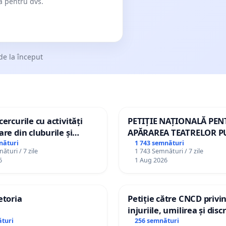
dă pentru dvs.
de la început
ercurile cu activități
PETIȚIE NAȚIONALĂ PE
are din cluburile și
APĂRAREA TEATRELOR P
opiilor
DE REPERTORIU DIN RO
nături
1 743 semnături
ături / 7 zile
1 743 Semnături / 7 zile
6
1 Aug 2026
etoria
Petiție către CNCD privi
injuriile, umilirea și dis
persoanelor cu dizabilită
turi
256 semnături