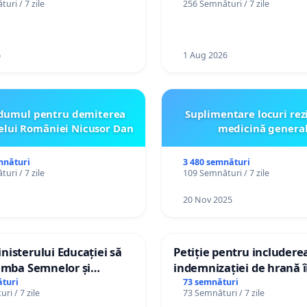
uri / 7 zile
256 Semnături / 7 zile
către utilizatorul TikTok 
6
1 Aug 2026
dumul pentru demiterea
Suplimentare locuri rez
elui României Nicusor Dan
medicină genera
mnături
3 480 semnături
uri / 7 zile
109 Semnături / 7 zile
20 Nov 2025
isterului Educației să
Petiție pentru includere
imba Semnelor și
indemnizației de hrană î
Braille în școlile din
de bază și protejarea gra
turi
73 semnături
ri / 7 zile
73 Semnături / 7 zile
a Moldova!
de vechime pentru asiste