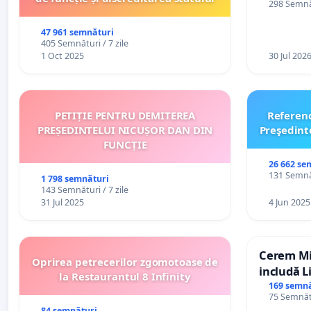
298 Semnăt
47 961 semnături
405 Semnături / 7 zile
1 Oct 2025
30 Jul 202
PETIȚIE PENTRU DEMITEREA
Referen
PREȘEDINTELUI NICUȘOR DAN DIN
Preşedint
FUNCȚIE
26 662 se
131 Semnăt
1 798 semnături
143 Semnături / 7 zile
31 Jul 2025
4 Jun 2025
Cerem Min
Oprirea petrecerilor zgomotoase de
includă L
la Restaurantul 8 Infinity
alfabetul 
169 semnă
75 Semnătu
Republic
84 semnături