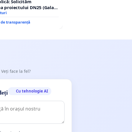
lică: Solicităm
a proiectului DN25 (Galați
achi) prin devierea
turi
n afara localităților!
e de transparență
 Veți face la fel?
Cu tehnologie AI
deți