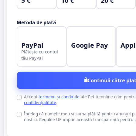
5 €
10 €
20 €
Metoda de plată
PayPal
Google Pay
Appl
Plătește cu contul
tău PayPal
Continuă către plat
Accept
termenii și condițiile
ale Petitieonline.com pentr
confidențialitate
.
Înțeleg că numele meu și suma plătită pentru anunțul publi
nostru. Regulile UE impun această transparență pentru pu