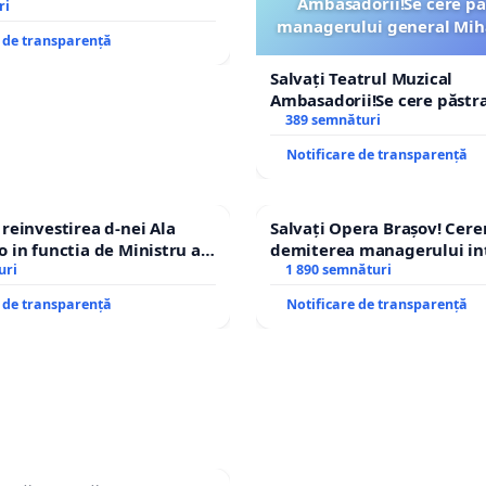
Ambasadorii!Se cere pă
ri
managerului general Mih
e de transparență
ROGOJAN
Salvați Teatrul Muzical
Ambasadorii!Se cere păstr
managerului general Miha
389 semnături
ROGOJAN
Notificare de transparență
einvestirea d-nei Ala
Salvați Opera Brașov! Cer
in functia de Ministru al
demiterea managerului in
uri
Petrean Lucian-Marius!
1 890 semnături
e de transparență
Notificare de transparență