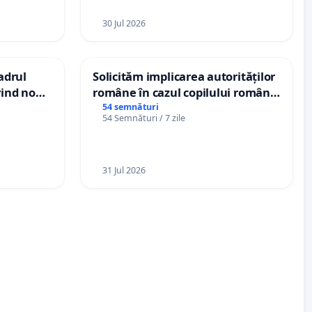
30 Jul 2026
cadrul
Solicităm implicarea autorităților
vind noul
române în cazul copilului român
(PUG)
Wiliam Kristian Gheorghe, aflat în
54 semnături
54 Semnături / 7 zile
plasament în Danemarca de 12
ani
31 Jul 2026