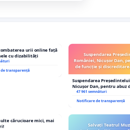
combaterea urii online față
Suspendarea Președi
ele cu dizabilități
României, Nicușor Dan, p
nături
de funcție și discreditare
e de transparență
Suspendarea Președintelui
Nicușor Dan, pentru abuz d
și discreditarea statului
47 961 semnături
Notificare de transparență
multe cărucioare mici, mai
Salvați Teatrul Muz
i!