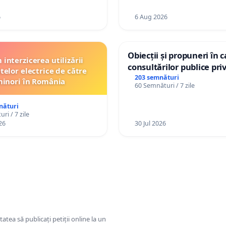
personali
6
6 Aug 2026
Obiecții și propuneri în 
interzicerea utilizării
consultărilor publice pri
telor electrice de către
Plan Urbanistic General 
203 semnături
inori în România
60 Semnături / 7 zile
Ialoveni
nături
ri / 7 zile
26
30 Jul 2026
tatea să publicați petiții online la un