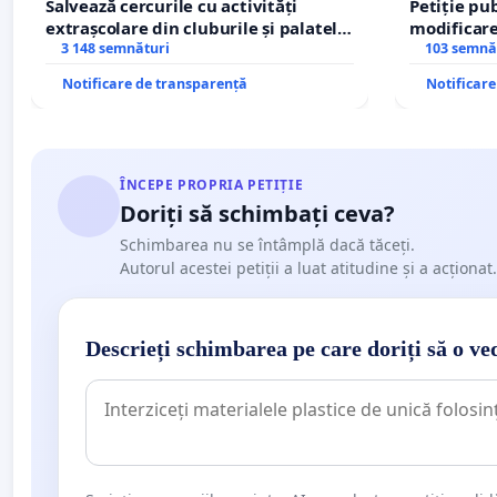
Salvează cercurile cu activități
Petiție pub
extrașcolare din cluburile și palatele
modificare
copiilor
3 148 semnături
– Hanu Con
103 semnă
traseului î
Notificare de transparență
Notificar
ÎNCEPE PROPRIA PETIȚIE
Doriți să schimbați ceva?
Schimbarea nu se întâmplă dacă tăceți.
Autorul acestei petiții a luat atitudine și a acționat.
Descrieți schimbarea pe care doriți să o ve