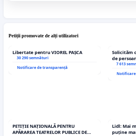
Petiții promovate de alți utilizatori
Libertate pentru VIOREL PAȘCA
Solicităm 
30 290 semnături
de persoan
7 613 sem
Notificare de transparență
Notificar
PETIȚIE NAȚIONALĂ PENTRU
Lidl: Mai 
APĂRAREA TEATRELOR PUBLICE DE
puține mar