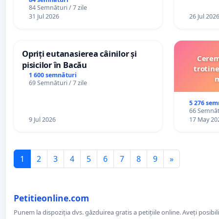
84 Semnături / 7 zile
31 Jul 2026
26 Jul 202
Opriți eutanasierea câinilor și
Cerem 
pisicilor în Bacău
trotine
1 600 semnături
m
69 Semnături / 7 zile
5 276 sem
66 Semnătu
9 Jul 2026
17 May 20
1
2
3
4
5
6
7
8
9
»
Petitieonline.com
Punem la dispoziția dvs. găzduirea gratis a petițiile online. Aveți posibili