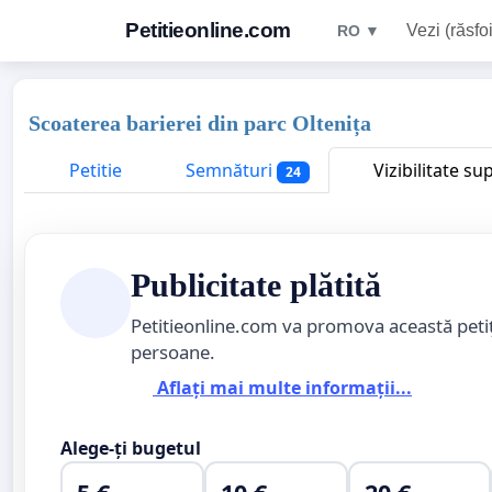
Petitieonline.com
Vezi (răsfoi
RO ▼
Scoaterea barierei din parc Oltenița
Petitie
Semnături
Vizibilitate su
24
Publicitate plătită
Petitieonline.com va promova această peti
persoane.
Aflați mai multe informații...
Alege-ți bugetul