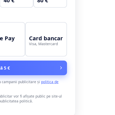
40 €
80 €
e Pay
Card bancar
Visa, Mastercard
ă 5 €
u campanii publicitare și
politica de
citar vor fi afișate public pe site-ul
blicitatea politică.