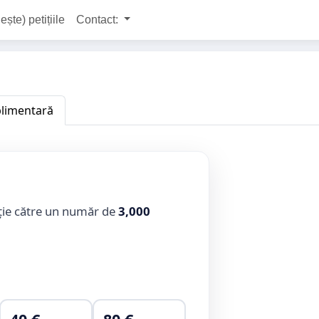
ește) petițiile
Contact:
plimentară
ție către un număr de
3,000