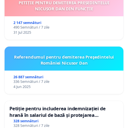
PETIȚIE PENTRU DEMITEREA PREȘEDINTELUI
NICUȘOR DAN DIN FUNCȚIE
2 147 semnături
490 Semnături / 7 zile
31 Jul 2025
Referendumul pentru demiterea Preşedintelui
României Nicusor Dan
26 887 semnături
336 Semnături / 7 zile
4 Jun 2025
Petiție pentru includerea indemnizației de
hrană în salariul de bază și protejarea
gradațiilor de vechime pentru asistenții
328 semnături
328 Semnături / 7 zile