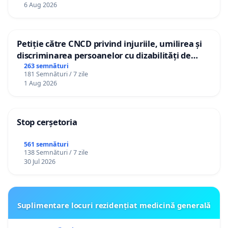
personali
6 Aug 2026
Petiție către CNCD privind injuriile, umilirea și
discriminarea persoanelor cu dizabilități de
către utilizatorul TikTok „Gorici”
263 semnături
181 Semnături / 7 zile
1 Aug 2026
Stop cerșetoria
561 semnături
138 Semnături / 7 zile
30 Jul 2026
Suplimentare locuri rezidențiat medicină generală