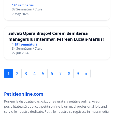
126 semnături
37 Semnături / 7 zile
7 May 2026
Salvați Opera Brașov! Cerem demiterea
managerului interimar, Petrean Lucian-Marius!
1 891 semnături
34 Semnături / 7 zile
27 Jun 2026
1
2
3
4
5
6
7
8
9
»
Petitieonline.com
Punem la dispoziția dvs. găzduirea gratis a petițiile online. Aveți
posibilitatea să publicați petiții online la un nivel profesional folosind
serviciile noastre dedicate. Petițiile noastre se regăsesc în mass media