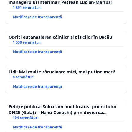
managerului interimar, Petrean Lucian-Marius!
1 891 semnături
Notificare de transparență
Opriți eutanasierea câinilor și pisicilor în Bacău
1 630 semnături
Notificare de transparență
Lidl: Mai multe cărucioare mici, mai puține mari!
8 semnături
Notificare de transparență
Petiție publică: Solicităm modificarea proiectului
DN25 (Galați – Hanu Conachi) prin devierea
traseului în afara localităților!
104 semnături
Notificare de transparență