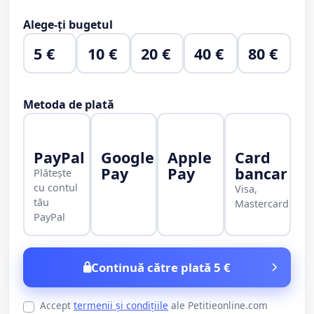
Alege-ți bugetul
5 €
10 €
20 €
40 €
80 €
Metoda de plată
PayPal
Google
Apple
Card
Pay
Pay
bancar
Plătește
cu contul
Visa,
tău
Mastercard
PayPal
Continuă către plată 5 €
Accept
termenii și condițiile
ale Petitieonline.com