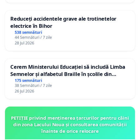
Reduceți accidentele grave ale trotinetelor
electrice în Bihor
538 semnături
44 Semnături / 7 zile
28 Jul 2026
Cerem Ministerului Educației să includă Limba
Semnelor și alfabetul Braille în școlile din
Republica Moldova!
175 semnături
38 Semnături / 7 zile
26 Jul 2026
PETIȚIE privind menținerea țarcurilor pentru câini
din zona Lacului Noua și consultarea comunității
înainte de orice relocare