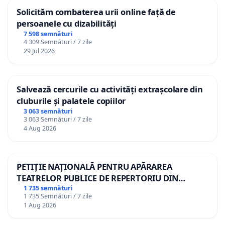
Solicităm combaterea urii online față de
persoanele cu dizabilități
7 598 semnături
4 309 Semnături / 7 zile
29 Jul 2026
Salvează cercurile cu activități extrașcolare din
cluburile și palatele copiilor
3 063 semnături
3 063 Semnături / 7 zile
4 Aug 2026
PETIȚIE NAȚIONALĂ PENTRU APĂRAREA
TEATRELOR PUBLICE DE REPERTORIU DIN
ROMÂNIA
1 735 semnături
1 735 Semnături / 7 zile
1 Aug 2026