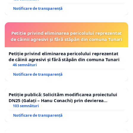
Notificare de transparență
Petiție privind eliminarea pericolului reprezentat
de câinii agresivi și fără stăpân din comuna Tunari
Petiție privind eliminarea pericolului reprezentat
de câinii agresivi și fără stăpân din comuna Tunari
46 semnături
Notificare de transparență
Petiție publică: Solicităm modificarea proiectului
DN25 (Galați – Hanu Conachi) prin devierea
traseului în afara localităților!
103 semnături
Notificare de transparență