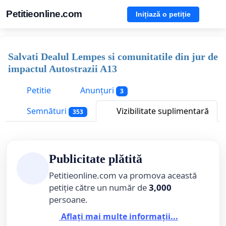
Petitieonline.com
Inițiază o petiție
Salvati Dealul Lempes si comunitatile din jur de
impactul Autostrazii A13
Petitie
Anunțuri
3
Semnături
Vizibilitate suplimentară
353
Publicitate plătită
Petitieonline.com va promova această
petiție către un număr de
3,000
persoane.
Aflați mai multe informații...