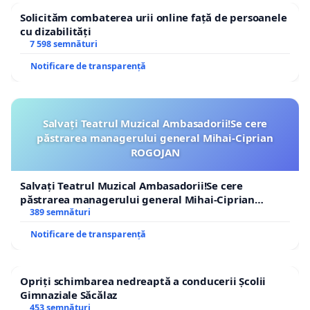
Solicităm combaterea urii online față de persoanele
cu dizabilități
7 598 semnături
Notificare de transparență
Salvați Teatrul Muzical Ambasadorii!Se cere
păstrarea managerului general Mihai-Ciprian
ROGOJAN
Salvați Teatrul Muzical Ambasadorii!Se cere
păstrarea managerului general Mihai-Ciprian
ROGOJAN
389 semnături
Notificare de transparență
Opriți schimbarea nedreaptă a conducerii Școlii
Gimnaziale Săcălaz
453 semnături