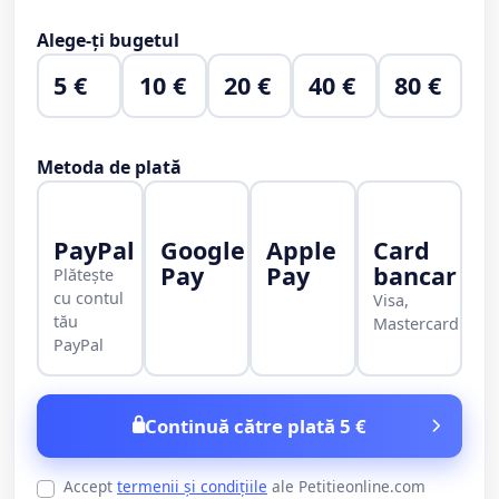
Alege-ți bugetul
5 €
10 €
20 €
40 €
80 €
Metoda de plată
PayPal
Google
Apple
Card
Pay
Pay
bancar
Plătește
cu contul
Visa,
tău
Mastercard
PayPal
Continuă către plată 5 €
Accept
termenii și condițiile
ale Petitieonline.com