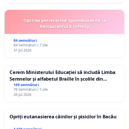
Oprirea petrecerilor zgomotoase de la
Restaurantul 8 Infinity
84 semnături
84 Semnături / 7 zile
31 Jul 2026
Cerem Ministerului Educației să includă Limba
Semnelor și alfabetul Braille în școlile din
Republica Moldova!
169 semnături
76 Semnături / 7 zile
26 Jul 2026
Opriți eutanasierea câinilor și pisicilor în Bacău