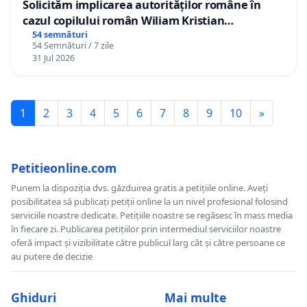
Solicităm implicarea autorităților române în
cazul copilului român Wiliam Kristian
Gheorghe, aflat în plasament în Danemarca de
54 semnături
54 Semnături / 7 zile
12 ani
31 Jul 2026
1
2
3
4
5
6
7
8
9
10
»
Petitieonline.com
Punem la dispoziția dvs. găzduirea gratis a petițiile online. Aveți
posibilitatea să publicați petiții online la un nivel profesional folosind
serviciile noastre dedicate. Petițiile noastre se regăsesc în mass media
în fiecare zi. Publicarea petițiilor prin intermediul serviciilor noastre
oferă impact și vizibilitate către publicul larg cât și către persoane ce
au putere de decizie
Ghiduri
Mai multe